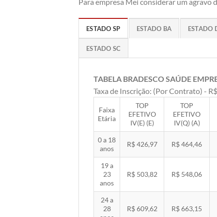
Para empresa Mei considerar um agravo de
ESTADO SP
ESTADO BA
ESTADO 
ESTADO SC
TABELA BRADESCO SAÚDE EMPR
Taxa de Inscrição: (Por Contrato) - R$
TOP
TOP
Faixa
EFETIVO
EFETIVO
Etária
IV(E) (E)
IV(Q) (A)
0 a 18
R$ 426,97
R$ 464,46
anos
19 a
23
R$ 503,82
R$ 548,06
anos
24 a
28
R$ 609,62
R$ 663,15