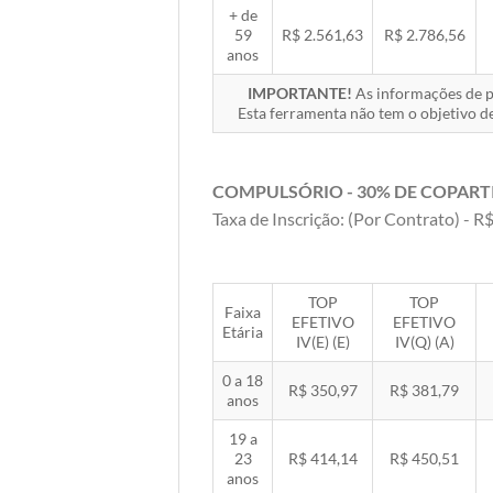
+ de
59
R$ 2.561,63
R$ 2.786,56
anos
IMPORTANTE!
As informações de pr
Esta ferramenta não tem o objetivo de
COMPULSÓRIO - 30% DE COPART
Taxa de Inscrição: (Por Contrato) - R$
TOP
TOP
Faixa
EFETIVO
EFETIVO
Etária
IV(E) (E)
IV(Q) (A)
0 a 18
R$ 350,97
R$ 381,79
anos
19 a
23
R$ 414,14
R$ 450,51
anos