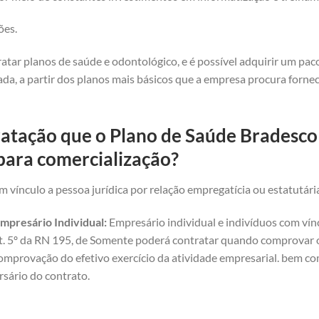
ões.
atar planos de saúde e odontológico, e é possível adquirir um pa
da, a partir dos planos mais básicos que a empresa procura forne
ratação que o Plano de Saúde Bradesc
para comercialização?
 vínculo a pessoa jurídica por relação empregatícia ou estatutári
mpresário Individual:
Empresário individual e indivíduos com vínc
art. 5º da RN 195, de Somente poderá contratar quando comprovar o 
omprovação do efetivo exercício da atividade empresarial. bem com
rsário do contrato.