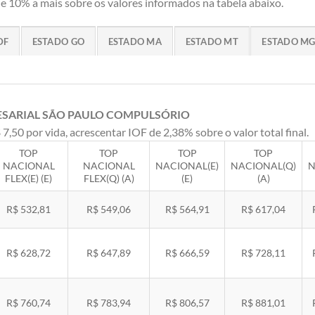
 10% a mais sobre os valores informados na tabela abaixo.
DF
ESTADO GO
ESTADO MA
ESTADO MT
ESTADO M
ESARIAL SÃO PAULO COMPULSÓRIO
 7,50 por vida, acrescentar IOF de 2,38% sobre o valor total final.
TOP
TOP
TOP
TOP
NACIONAL
NACIONAL
NACIONAL(E)
NACIONAL(Q)
N
FLEX(E) (E)
FLEX(Q) (A)
(E)
(A)
R$ 532,81
R$ 549,06
R$ 564,91
R$ 617,04
R$ 628,72
R$ 647,89
R$ 666,59
R$ 728,11
R$ 760,74
R$ 783,94
R$ 806,57
R$ 881,01