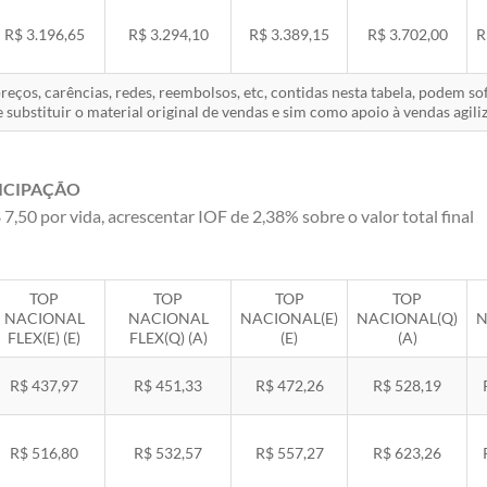
R$ 3.196,65
R$ 3.294,10
R$ 3.389,15
R$ 3.702,00
R
eços, carências, redes, reembolsos, etc, contidas nesta tabela, podem s
 substituir o material original de vendas e sim como apoio à vendas agiliz
ICIPAÇÃO
 7,50 por vida, acrescentar IOF de 2,38% sobre o valor total final
TOP
TOP
TOP
TOP
NACIONAL
NACIONAL
NACIONAL(E)
NACIONAL(Q)
N
FLEX(E) (E)
FLEX(Q) (A)
(E)
(A)
R$ 437,97
R$ 451,33
R$ 472,26
R$ 528,19
R$ 516,80
R$ 532,57
R$ 557,27
R$ 623,26