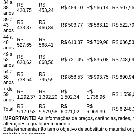
34 a
R$
R$
38
R$ 489,10
R$ 566,14
R$ 507,5
420,75
453,24
anos
39 a
R$
R$
43
R$ 503,77
R$ 583,12
R$ 522,7
433,37
466,84
anos
44 a
R$
R$
48
R$ 613,37
R$ 709,98
R$ 636,5
527,65
568,41
anos
49 a
R$
R$
53
R$ 721,45
R$ 835,08
R$ 748,6
620,62
668,56
anos
54 a
R$
R$
58
R$ 858,53
R$ 993,75
R$ 890,9
738,54
795,59
anos
+ de
R$
R$
R$
R$
59
R$ 1.559,
1.292,37
1.392,20
1.502,34
1.738,96
anos
R$
R$
R$
R$
Total
R$ 6.248,
5.179,53
5.579,58
6.021,02
6.969,39
IMPORTANTE!
As informações de preços, carências, redes, r
alterações a qualquer momento.
Esta ferramenta não tem o objetivo de substituir o material o