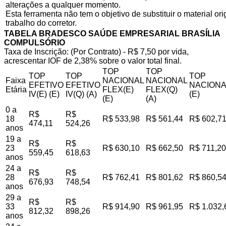
alterações a qualquer momento.
Esta ferramenta não tem o objetivo de substituir o material o
trabalho do corretor.
TABELA BRADESCO SAÚDE EMPRESARIAL BRASÍLIA
COMPULSÓRIO
Taxa de Inscrição: (Por Contrato) - R$ 7,50 por vida,
acrescentar IOF de 2,38% sobre o valor total final.
TOP
TOP
TOP
TOP
TOP
Faixa
NACIONAL
NACIONAL
EFETIVO
EFETIVO
NACIONA
Etária
FLEX(E)
FLEX(Q)
IV(E) (E)
IV(Q) (A)
(E)
(E)
(A)
0 a
R$
R$
18
R$ 533,98
R$ 561,44
R$ 602,7
474,11
524,26
anos
19 a
R$
R$
23
R$ 630,10
R$ 662,50
R$ 711,20
559,45
618,63
anos
24 a
R$
R$
28
R$ 762,41
R$ 801,62
R$ 860,5
676,93
748,54
anos
29 a
R$
R$
33
R$ 914,90
R$ 961,95
R$ 1.032,
812,32
898,26
anos