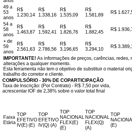
anos
49 a
R$
R$
R$
R$
53
R$ 1.627,
1.230,14
1.338,16
1.535,09
1.581,89
anos
54 a
R$
R$
R$
R$
58
R$ 1.936,
1.463,87
1.592,41
1.826,76
1.882,45
anos
+ de
R$
R$
R$
R$
59
R$ 3.389,
2.561,63
2.786,56
3.196,65
3.294,10
anos
IMPORTANTE!
As informações de preços, carências, redes, r
alterações a qualquer momento.
Esta ferramenta não tem o objetivo de substituir o material o
trabalho do corretor e cliente.
COMPULSÓRIO - 30% DE COPARTICIPAÇÃO
Taxa de Inscrição: (Por Contrato) - R$ 7,50 por vida,
acrescentar IOF de 2,38% sobre o valor total final
TOP
TOP
TOP
TOP
TOP
Faixa
NACIONAL
NACIONAL
EFETIVO
EFETIVO
NACIONA
Etária
FLEX(E)
FLEX(Q)
IV(E) (E)
IV(Q) (A)
(E)
(E)
(A)