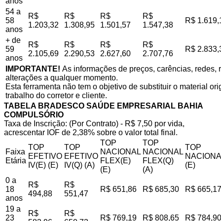
anos
54 a
R$
R$
R$
R$
58
R$ 1.619,
1.203,32
1.308,95
1.501,57
1.547,38
anos
+ de
R$
R$
R$
R$
59
R$ 2.833,
2.105,69
2.290,53
2.627,60
2.707,76
anos
IMPORTANTE!
As informações de preços, carências, redes, r
alterações a qualquer momento.
Esta ferramenta não tem o objetivo de substituir o material o
trabalho do corretor e cliente.
TABELA BRADESCO SAÚDE EMPRESARIAL BAHIA
COMPULSÓRIO
Taxa de Inscrição: (Por Contrato) - R$ 7,50 por vida,
acrescentar IOF de 2,38% sobre o valor total final.
TOP
TOP
TOP
TOP
TOP
Faixa
NACIONAL
NACIONAL
EFETIVO
EFETIVO
NACIONA
Etária
FLEX(E)
FLEX(Q)
IV(E) (E)
IV(Q) (A)
(E)
(E)
(A)
0 a
R$
R$
18
R$ 651,86
R$ 685,30
R$ 665,1
494,88
551,47
anos
19 a
R$
R$
23
R$ 769,19
R$ 808,65
R$ 784,9