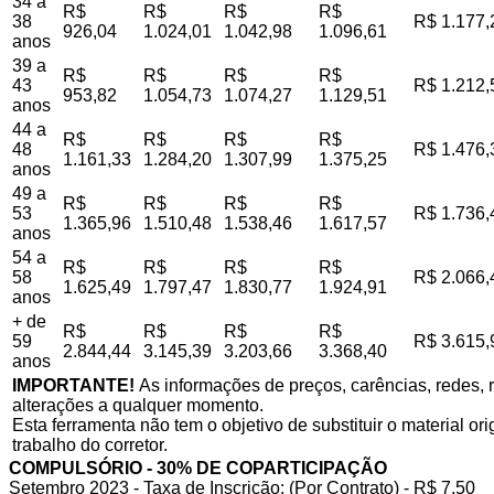
34 a
R$
R$
R$
R$
38
R$ 1.177,
926,04
1.024,01
1.042,98
1.096,61
anos
39 a
R$
R$
R$
R$
43
R$ 1.212,
953,82
1.054,73
1.074,27
1.129,51
anos
44 a
R$
R$
R$
R$
48
R$ 1.476,
1.161,33
1.284,20
1.307,99
1.375,25
anos
49 a
R$
R$
R$
R$
53
R$ 1.736,
1.365,96
1.510,48
1.538,46
1.617,57
anos
54 a
R$
R$
R$
R$
58
R$ 2.066,
1.625,49
1.797,47
1.830,77
1.924,91
anos
+ de
R$
R$
R$
R$
59
R$ 3.615,
2.844,44
3.145,39
3.203,66
3.368,40
anos
IMPORTANTE!
As informações de preços, carências, redes, r
alterações a qualquer momento.
Esta ferramenta não tem o objetivo de substituir o material o
trabalho do corretor.
COMPULSÓRIO - 30% DE COPARTICIPAÇÃO
Setembro 2023 - Taxa de Inscrição: (Por Contrato) - R$ 7,50