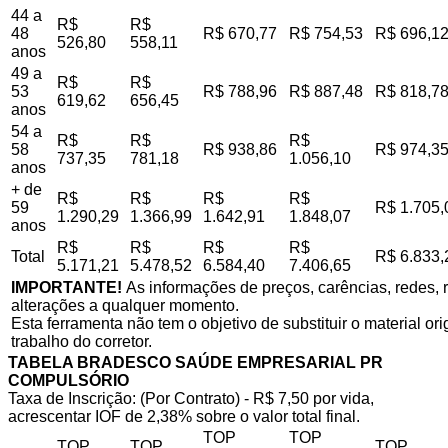
44 a
R$
R$
48
R$ 670,77
R$ 754,53
R$ 696,1
526,80
558,11
anos
49 a
R$
R$
53
R$ 788,96
R$ 887,48
R$ 818,7
619,62
656,45
anos
54 a
R$
R$
R$
58
R$ 938,86
R$ 974,3
737,35
781,18
1.056,10
anos
+ de
R$
R$
R$
R$
59
R$ 1.705,
1.290,29
1.366,99
1.642,91
1.848,07
anos
R$
R$
R$
R$
Total
R$ 6.833,
5.171,21
5.478,52
6.584,40
7.406,65
IMPORTANTE!
As informações de preços, carências, redes, r
alterações a qualquer momento.
Esta ferramenta não tem o objetivo de substituir o material o
trabalho do corretor.
TABELA BRADESCO SAÚDE EMPRESARIAL PR
COMPULSÓRIO
Taxa de Inscrição: (Por Contrato) - R$ 7,50 por vida,
acrescentar IOF de 2,38% sobre o valor total final.
TOP
TOP
TOP
TOP
TOP