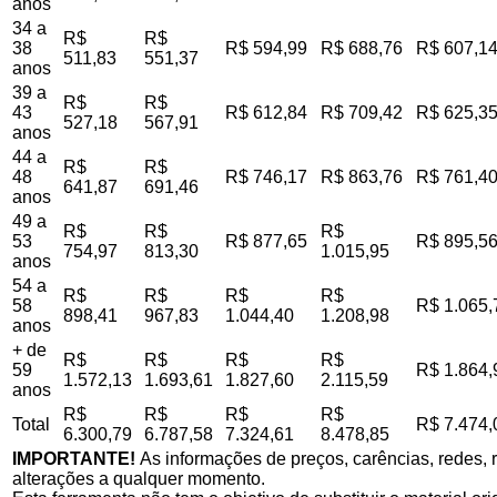
anos
34 a
R$
R$
38
R$ 594,99
R$ 688,76
R$ 607,1
511,83
551,37
anos
39 a
R$
R$
43
R$ 612,84
R$ 709,42
R$ 625,3
527,18
567,91
anos
44 a
R$
R$
48
R$ 746,17
R$ 863,76
R$ 761,4
641,87
691,46
anos
49 a
R$
R$
R$
53
R$ 877,65
R$ 895,5
754,97
813,30
1.015,95
anos
54 a
R$
R$
R$
R$
58
R$ 1.065,
898,41
967,83
1.044,40
1.208,98
anos
+ de
R$
R$
R$
R$
59
R$ 1.864,
1.572,13
1.693,61
1.827,60
2.115,59
anos
R$
R$
R$
R$
Total
R$ 7.474,
6.300,79
6.787,58
7.324,61
8.478,85
IMPORTANTE!
As informações de preços, carências, redes, r
alterações a qualquer momento.