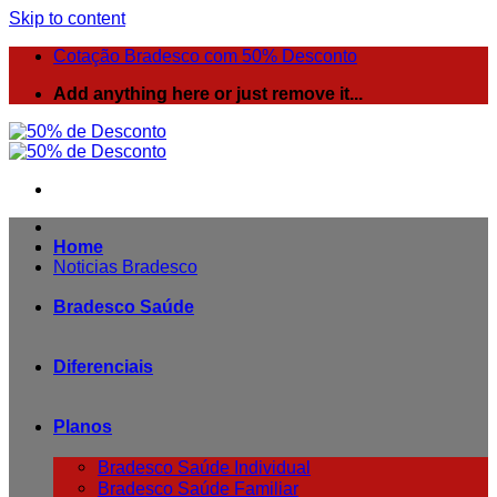
Skip to content
Cotação Bradesco com 50% Desconto
Add anything here or just remove it...
Home
Noticias Bradesco
Bradesco Saúde
Diferenciais
Planos
Bradesco Saúde Individual
Bradesco Saúde Familiar