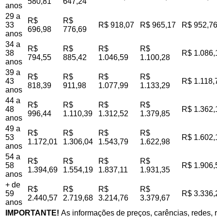
580,81
647,24
anos
29 a
R$
R$
33
R$ 918,07
R$ 965,17
R$ 952,7
696,98
776,69
anos
34 a
R$
R$
R$
R$
38
R$ 1.086,
794,55
885,42
1.046,59
1.100,28
anos
39 a
R$
R$
R$
R$
43
R$ 1.118,
818,39
911,98
1.077,99
1.133,29
anos
44 a
R$
R$
R$
R$
48
R$ 1.362,
996,44
1.110,39
1.312,52
1.379,85
anos
49 a
R$
R$
R$
R$
53
R$ 1.602,
1.172,01
1.306,04
1.543,79
1.622,98
anos
54 a
R$
R$
R$
R$
58
R$ 1.906,
1.394,69
1.554,19
1.837,11
1.931,35
anos
+ de
R$
R$
R$
R$
59
R$ 3.336,
2.440,57
2.719,68
3.214,76
3.379,67
anos
IMPORTANTE!
As informações de preços, carências, redes, r