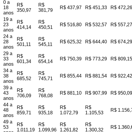
0 a
R$
R$
18
R$ 437,97
R$ 451,33
R$ 472,2
350,97
381,79
anos
19 a
R$
R$
23
R$ 516,80
R$ 532,57
R$ 557,2
414,14
450,51
anos
24 a
R$
R$
28
R$ 625,32
R$ 644,40
R$ 674,2
501,11
545,11
anos
29 a
R$
R$
33
R$ 750,39
R$ 773,29
R$ 809,1
601,34
654,14
anos
34 a
R$
R$
38
R$ 855,44
R$ 881,54
R$ 922,4
685,52
745,71
anos
39 a
R$
R$
43
R$ 881,10
R$ 907,99
R$ 950,0
706,09
768,08
anos
44 a
R$
R$
R$
R$
48
R$ 1.156,
859,71
935,18
1.072,79
1.105,53
anos
49 a
R$
R$
R$
R$
53
R$ 1.360,
1.011,19
1.099,96
1.261,82
1.300,32