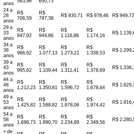
583,96
650,73
anos
24 a
R$
R$
28
R$ 930,71
R$ 978,46
R$ 949,7
706,59
787,38
anos
29 a
R$
R$
R$
R$
33
R$ 1.139,
847,92
944,86
1.116,86
1.174,16
anos
34 a
R$
R$
R$
R$
38
R$ 1.299,
966,62
1.077,13
1.273,21
1.338,53
anos
39 a
R$
R$
R$
R$
43
R$ 1.338,
995,62
1.109,44
1.311,41
1.378,69
anos
44 a
R$
R$
R$
R$
48
R$ 1.629,
1.212,23
1.350,81
1.596,72
1.678,64
anos
49 a
R$
R$
R$
R$
53
R$ 1.916,
1.425,82
1.588,82
1.878,06
1.974,42
anos
54 a
R$
R$
R$
R$
58
R$ 2.280,
1.696,73
1.890,70
2.234,89
2.349,56
anos
+ de