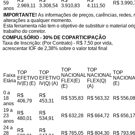
R$
R$
R$
R$
59
R$ 3.990,
2.969,11
3.308,54
3.910,83
4.111,50
anos
IMPORTANTE!
As informações de preços, carências, redes, r
alterações a qualquer momento.
Esta ferramenta não tem o objetivo de substituir o material o
trabalho do corretor.
COMPULSÓRIO - 30% DE COPARTICIPAÇÃO
Taxa de Inscrição: (Por Contrato) - R$ 7,50 por vida,
acrescentar IOF de 2,38% sobre o valor total final
TOP
TOP
TOP
TOP
TOP
Faixa
NACIONAL
NACIONAL
EFETIVO
EFETIVO
NACIONA
Etária
FLEX(E)
FLEX(Q)
IV(E) (E)
IV(Q) (A)
(E)
(E)
(A)
0 a
R$
R$
18
R$ 535,83
R$ 563,32
R$ 556,0
406,79
453,31
anos
19 a
R$
R$
23
R$ 632,28
R$ 664,72
R$ 656,1
480,01
534,91
anos
24 a
R$
R$
28
R$ 765,05
R$ 804,30
R$ 793,9