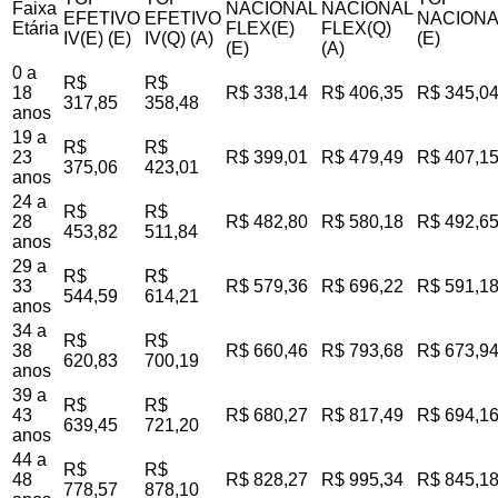
Faixa
NACIONAL
NACIONAL
EFETIVO
EFETIVO
NACIONA
Etária
FLEX(E)
FLEX(Q)
IV(E) (E)
IV(Q) (A)
(E)
(E)
(A)
0 a
R$
R$
18
R$ 338,14
R$ 406,35
R$ 345,0
317,85
358,48
anos
19 a
R$
R$
23
R$ 399,01
R$ 479,49
R$ 407,1
375,06
423,01
anos
24 a
R$
R$
28
R$ 482,80
R$ 580,18
R$ 492,6
453,82
511,84
anos
29 a
R$
R$
33
R$ 579,36
R$ 696,22
R$ 591,1
544,59
614,21
anos
34 a
R$
R$
38
R$ 660,46
R$ 793,68
R$ 673,9
620,83
700,19
anos
39 a
R$
R$
43
R$ 680,27
R$ 817,49
R$ 694,1
639,45
721,20
anos
44 a
R$
R$
48
R$ 828,27
R$ 995,34
R$ 845,1
778,57
878,10