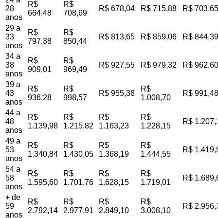
R$
R$
28
R$ 678,04
R$ 715,88
R$ 703,6
664,48
708,69
anos
29 a
R$
R$
33
R$ 813,65
R$ 859,06
R$ 844,3
797,38
850,44
anos
34 a
R$
R$
38
R$ 927,55
R$ 979,32
R$ 962,6
909,01
969,49
anos
39 a
R$
R$
R$
43
R$ 955,38
R$ 991,4
936,28
998,57
1.008,70
anos
44 a
R$
R$
R$
R$
48
R$ 1.207,
1.139,98
1.215,82
1.163,23
1.228,15
anos
49 a
R$
R$
R$
R$
53
R$ 1.419,
1.340,84
1.430,05
1.368,19
1.444,55
anos
54 a
R$
R$
R$
R$
58
R$ 1.689,
1.595,60
1.701,76
1.628,15
1.719,01
anos
+ de
R$
R$
R$
R$
59
R$ 2.956,
2.792,14
2.977,91
2.849,10
3.008,10
anos