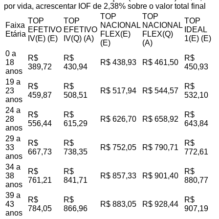
por vida, acrescentar IOF de 2,38% sobre o valor total final
TOP
TOP
TOP
TOP
TOP
Faixa
NACIONAL
NACIONAL
EFETIVO
EFETIVO
IDEAL
Etária
FLEX(E)
FLEX(Q)
IV(E) (E)
IV(Q) (A)
1(E) (E)
(E)
(A)
0 a
R$
R$
R$
18
R$ 438,93
R$ 461,50
389,72
430,94
450,93
anos
19 a
R$
R$
R$
23
R$ 517,94
R$ 544,57
459,87
508,51
532,10
anos
24 a
R$
R$
R$
28
R$ 626,70
R$ 658,92
556,44
615,29
643,84
anos
29 a
R$
R$
R$
33
R$ 752,05
R$ 790,71
667,73
738,35
772,61
anos
34 a
R$
R$
R$
38
R$ 857,33
R$ 901,40
761,21
841,71
880,77
anos
39 a
R$
R$
R$
43
R$ 883,05
R$ 928,44
784,05
866,96
907,19
anos