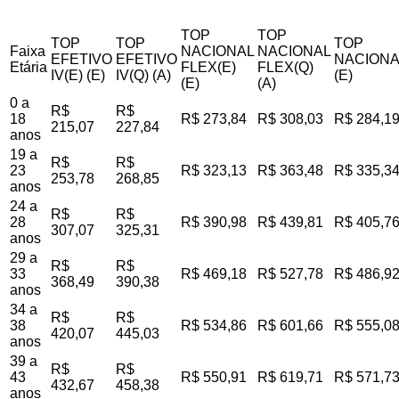
TOP
TOP
TOP
TOP
TOP
Faixa
NACIONAL
NACIONAL
EFETIVO
EFETIVO
NACIONA
Etária
FLEX(E)
FLEX(Q)
IV(E) (E)
IV(Q) (A)
(E)
(E)
(A)
0 a
R$
R$
18
R$ 273,84
R$ 308,03
R$ 284,1
215,07
227,84
anos
19 a
R$
R$
23
R$ 323,13
R$ 363,48
R$ 335,3
253,78
268,85
anos
24 a
R$
R$
28
R$ 390,98
R$ 439,81
R$ 405,7
307,07
325,31
anos
29 a
R$
R$
33
R$ 469,18
R$ 527,78
R$ 486,9
368,49
390,38
anos
34 a
R$
R$
38
R$ 534,86
R$ 601,66
R$ 555,0
420,07
445,03
anos
39 a
R$
R$
43
R$ 550,91
R$ 619,71
R$ 571,7
432,67
458,38
anos