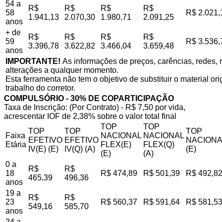
54 a
R$
R$
R$
R$
58
R$ 2.021,
1.941,13
2.070,30
1.980,71
2.091,25
anos
+ de
R$
R$
R$
R$
59
R$ 3.536,
3.396,78
3.622,82
3.466,04
3.659,48
anos
IMPORTANTE!
As informações de preços, carências, redes, r
alterações a qualquer momento.
Esta ferramenta não tem o objetivo de substituir o material o
trabalho do corretor.
COMPULSÓRIO - 30% DE COPARTICIPAÇÃO
Taxa de Inscrição: (Por Contrato) - R$ 7,50 por vida,
acrescentar IOF de 2,38% sobre o valor total final
TOP
TOP
TOP
TOP
TOP
Faixa
NACIONAL
NACIONAL
EFETIVO
EFETIVO
NACIONA
Etária
FLEX(E)
FLEX(Q)
IV(E) (E)
IV(Q) (A)
(E)
(E)
(A)
0 a
R$
R$
18
R$ 474,89
R$ 501,39
R$ 492,8
465,39
496,36
anos
19 a
R$
R$
23
R$ 560,37
R$ 591,64
R$ 581,5
549,16
585,70
anos
24 a