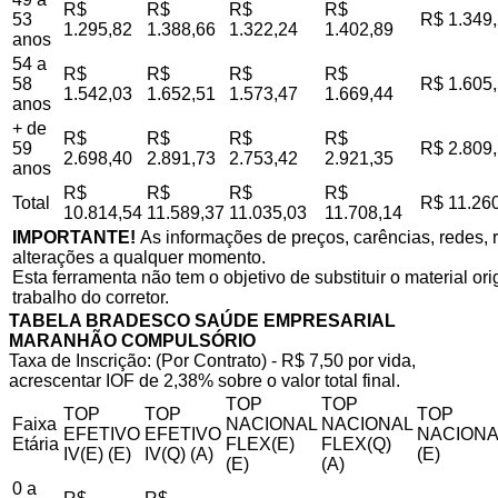
R$
R$
R$
R$
53
R$ 1.349
1.295,82
1.388,66
1.322,24
1.402,89
anos
54 a
R$
R$
R$
R$
58
R$ 1.605
1.542,03
1.652,51
1.573,47
1.669,44
anos
+ de
R$
R$
R$
R$
59
R$ 2.809
2.698,40
2.891,73
2.753,42
2.921,35
anos
R$
R$
R$
R$
Total
R$ 11.26
10.814,54
11.589,37
11.035,03
11.708,14
IMPORTANTE!
As informações de preços, carências, redes, r
alterações a qualquer momento.
Esta ferramenta não tem o objetivo de substituir o material o
trabalho do corretor.
TABELA BRADESCO SAÚDE EMPRESARIAL
MARANHÃO COMPULSÓRIO
Taxa de Inscrição: (Por Contrato) - R$ 7,50 por vida,
acrescentar IOF de 2,38% sobre o valor total final.
TOP
TOP
TOP
TOP
TOP
Faixa
NACIONAL
NACIONAL
EFETIVO
EFETIVO
NACIONA
Etária
FLEX(E)
FLEX(Q)
IV(E) (E)
IV(Q) (A)
(E)
(E)
(A)
0 a