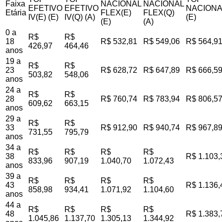
Faixa
NACIONAL
NACIONAL
EFETIVO
EFETIVO
NACIONA
Etária
FLEX(E)
FLEX(Q)
IV(E) (E)
IV(Q) (A)
(E)
(E)
(A)
0 a
R$
R$
18
R$ 532,81
R$ 549,06
R$ 564,9
426,97
464,46
anos
19 a
R$
R$
23
R$ 628,72
R$ 647,89
R$ 666,5
503,82
548,06
anos
24 a
R$
R$
28
R$ 760,74
R$ 783,94
R$ 806,5
609,62
663,15
anos
29 a
R$
R$
33
R$ 912,90
R$ 940,74
R$ 967,8
731,55
795,79
anos
34 a
R$
R$
R$
R$
38
R$ 1.103,
833,96
907,19
1.040,70
1.072,43
anos
39 a
R$
R$
R$
R$
43
R$ 1.136,
858,98
934,41
1.071,92
1.104,60
anos
44 a
R$
R$
R$
R$
48
R$ 1.383,
1.045,86
1.137,70
1.305,13
1.344,92