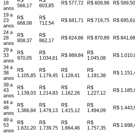
R$
R$
18
R$ 577,72
R$ 609,96
R$ 589,5
566,17
603,85
anos
19 a
R$
R$
23
R$ 681,71
R$ 719,75
R$ 695,6
668,08
712,54
anos
24 a
R$
R$
28
R$ 824,86
R$ 870,89
R$ 841,6
808,37
862,17
anos
29 a
R$
R$
R$
33
R$ 989,84
R$ 1.010,
970,05
1.034,61
1.045,08
anos
34 a
R$
R$
R$
R$
38
R$ 1.151,
1.105,85
1.179,45
1.128,41
1.191,38
anos
39 a
R$
R$
R$
R$
43
R$ 1.185,
1.139,03
1.214,83
1.162,26
1.227,12
anos
44 a
R$
R$
R$
R$
48
R$ 1.443,
1.386,84
1.479,13
1.415,12
1.494,09
anos
49 a
R$
R$
R$
R$
53
R$ 1.698,
1.631,20
1.739,75
1.664,46
1.757,35
anos