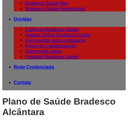
Bradesco Saúde Mei
Bradesco Saúde Empresarial
Duvidas
Carência Bradesco Saúde
Vendas Online Bradesco Saúde
Documentos para contratação
Regra de Coparticipação
Quem pode aderir
Produtos Bradesco Saúde
Rede Credenciada
Contato
Plano de Saúde Bradesco
Alcântara