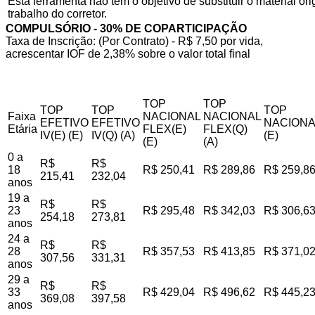
Esta ferramenta não tem o objetivo de substituir o material o
trabalho do corretor.
COMPULSÓRIO - 30% DE COPARTICIPAÇÃO
Taxa de Inscrição: (Por Contrato) - R$ 7,50 por vida,
acrescentar IOF de 2,38% sobre o valor total final
TOP
TOP
TOP
TOP
TOP
Faixa
NACIONAL
NACIONAL
EFETIVO
EFETIVO
NACIONA
Etária
FLEX(E)
FLEX(Q)
IV(E) (E)
IV(Q) (A)
(E)
(E)
(A)
0 a
R$
R$
18
R$ 250,41
R$ 289,86
R$ 259,8
215,41
232,04
anos
19 a
R$
R$
23
R$ 295,48
R$ 342,03
R$ 306,6
254,18
273,81
anos
24 a
R$
R$
28
R$ 357,53
R$ 413,85
R$ 371,0
307,56
331,31
anos
29 a
R$
R$
33
R$ 429,04
R$ 496,62
R$ 445,2
369,08
397,58
anos