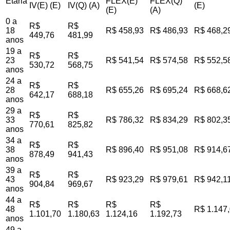
Etária
FLEX(E)
FLEX(Q)
IV(E) (E)
IV(Q) (A)
(E)
(E)
(A)
0 a
R$
R$
18
R$ 458,93
R$ 486,93
R$ 468,2
449,76
481,99
anos
19 a
R$
R$
23
R$ 541,54
R$ 574,58
R$ 552,5
530,72
568,75
anos
24 a
R$
R$
28
R$ 655,26
R$ 695,24
R$ 668,6
642,17
688,18
anos
29 a
R$
R$
33
R$ 786,32
R$ 834,29
R$ 802,3
770,61
825,82
anos
34 a
R$
R$
38
R$ 896,40
R$ 951,08
R$ 914,6
878,49
941,43
anos
39 a
R$
R$
43
R$ 923,29
R$ 979,61
R$ 942,1
904,84
969,67
anos
44 a
R$
R$
R$
R$
48
R$ 1.147
1.101,70
1.180,63
1.124,16
1.192,73
anos
49 a