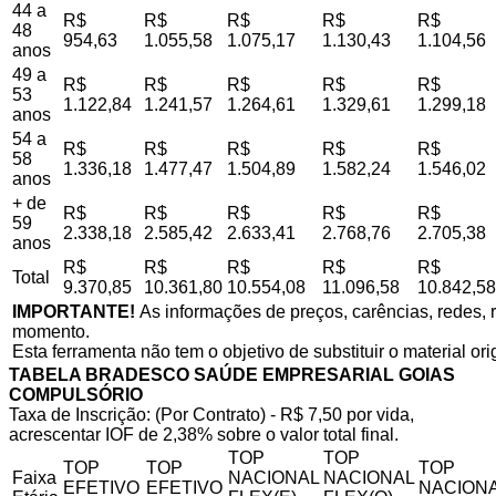
44 a
R$
R$
R$
R$
R$
48
954,63
1.055,58
1.075,17
1.130,43
1.104,56
anos
49 a
R$
R$
R$
R$
R$
53
1.122,84
1.241,57
1.264,61
1.329,61
1.299,18
anos
54 a
R$
R$
R$
R$
R$
58
1.336,18
1.477,47
1.504,89
1.582,24
1.546,02
anos
+ de
R$
R$
R$
R$
R$
59
2.338,18
2.585,42
2.633,41
2.768,76
2.705,38
anos
R$
R$
R$
R$
R$
Total
9.370,85
10.361,80
10.554,08
11.096,58
10.842,58
IMPORTANTE!
As informações de preços, carências, redes, r
momento.
Esta ferramenta não tem o objetivo de substituir o material or
TABELA BRADESCO SAÚDE EMPRESARIAL GOIAS
COMPULSÓRIO
Taxa de Inscrição: (Por Contrato) - R$ 7,50 por vida,
acrescentar IOF de 2,38% sobre o valor total final.
TOP
TOP
TOP
TOP
TOP
Faixa
NACIONAL
NACIONAL
EFETIVO
EFETIVO
NACIONA