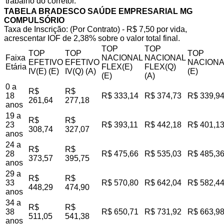
trabalho do corretor.
TABELA BRADESCO SAÚDE EMPRESARIAL MG
COMPULSÓRIO
Taxa de Inscrição: (Por Contrato) - R$ 7,50 por vida,
acrescentar IOF de 2,38% sobre o valor total final.
TOP
TOP
TOP
TOP
TOP
Faixa
NACIONAL
NACIONAL
EFETIVO
EFETIVO
NACIONA
Etária
FLEX(E)
FLEX(Q)
IV(E) (E)
IV(Q) (A)
(E)
(E)
(A)
0 a
R$
R$
18
R$ 333,14
R$ 374,73
R$ 339,9
261,64
277,18
anos
19 a
R$
R$
23
R$ 393,11
R$ 442,18
R$ 401,1
308,74
327,07
anos
24 a
R$
R$
28
R$ 475,66
R$ 535,03
R$ 485,3
373,57
395,75
anos
29 a
R$
R$
33
R$ 570,80
R$ 642,04
R$ 582,4
448,29
474,90
anos
34 a
R$
R$
38
R$ 650,71
R$ 731,92
R$ 663,9
511,05
541,38
anos