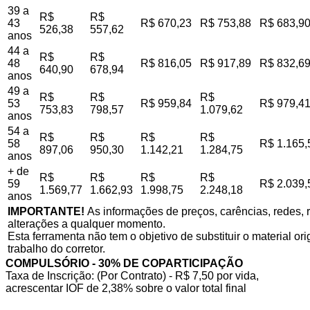
39 a
R$
R$
43
R$ 670,23
R$ 753,88
R$ 683,9
526,38
557,62
anos
44 a
R$
R$
48
R$ 816,05
R$ 917,89
R$ 832,6
640,90
678,94
anos
49 a
R$
R$
R$
53
R$ 959,84
R$ 979,4
753,83
798,57
1.079,62
anos
54 a
R$
R$
R$
R$
58
R$ 1.165,
897,06
950,30
1.142,21
1.284,75
anos
+ de
R$
R$
R$
R$
59
R$ 2.039,
1.569,77
1.662,93
1.998,75
2.248,18
anos
IMPORTANTE!
As informações de preços, carências, redes, r
alterações a qualquer momento.
Esta ferramenta não tem o objetivo de substituir o material o
trabalho do corretor.
COMPULSÓRIO - 30% DE COPARTICIPAÇÃO
Taxa de Inscrição: (Por Contrato) - R$ 7,50 por vida,
acrescentar IOF de 2,38% sobre o valor total final