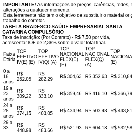
IMPORTANTE!
As informações de preços, carências, redes, r
alterações a qualquer momento.
Esta ferramenta não tem o objetivo de substituir o material o
trabalho do corretor.
TABELA BRADESCO SAÚDE EMPRESARIAL SANTA
CATARINA COMPULSÓRIO
Taxa de Inscrição: (Por Contrato) - R$ 7,50 por vida,
acrescentar IOF de 2,38% sobre o valor total final.
TOP
TOP
TOP
TOP
TOP
Faixa
NACIONAL
NACIONAL
EFETIVO
EFETIVO
NACIONA
Etária
FLEX(E)
FLEX(Q)
IV(E) (E)
IV(Q) (A)
(E)
(E)
(A)
0 a
R$
R$
18
R$ 304,63
R$ 352,63
R$ 310,8
262,05
282,29
anos
19 a
R$
R$
23
R$ 359,46
R$ 416,10
R$ 366,7
309,22
333,10
anos
24 a
R$
R$
28
R$ 434,94
R$ 503,48
R$ 443,8
374,15
403,05
anos
29 a
R$
R$
33
R$ 521,93
R$ 604,18
R$ 532,5
448,98
483,66