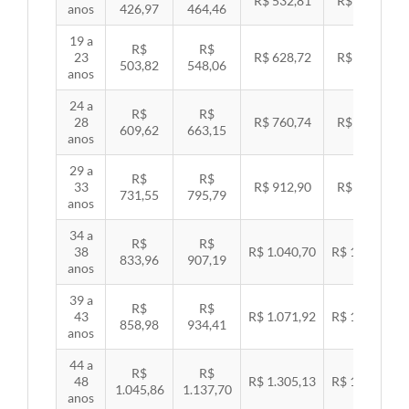
R$ 532,81
R$ 549,06
anos
426,97
464,46
19 a
R$
R$
23
R$ 628,72
R$ 647,89
503,82
548,06
anos
24 a
R$
R$
28
R$ 760,74
R$ 783,94
609,62
663,15
anos
29 a
R$
R$
33
R$ 912,90
R$ 940,74
731,55
795,79
anos
34 a
R$
R$
38
R$ 1.040,70
R$ 1.072,43
833,96
907,19
anos
39 a
R$
R$
43
R$ 1.071,92
R$ 1.104,60
858,98
934,41
anos
44 a
R$
R$
48
R$ 1.305,13
R$ 1.344,92
1.045,86
1.137,70
anos