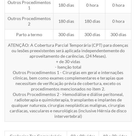
Outros Procedimentos
180 dias
0 hora
0 hora
1
Outros Procedimentos
180 dias
180 dias
0 hora
2
Parto a termo
300 dias
300 dias
300 dias
ATENÇÃO: A Cobertura Parcial Temporária (CPT) para doenças
ou lesões preexistentes será aplicada independentemente do
aproveitamento de carências. (24 Meses).
+ de 30 vidas
- Isenção total
Outros Procedimentos 1 - Cirurgias em geral e internações
clinicas, bem como exames complementares e terapias que
necessitam de verificação prévia de cobertura, exceto os
procedimentos mencionados no item 2.
Outros Procedimentos 2 - Hemodiálise e diálise peritoneal,
radioterapia e quimioterapia, transplantes e implantes de
qualquer natureza, cirurgias neoplásticas malignas, cirurgias
cardíacas, vasculares e neurológicas (inclusive Hérnia de disco
intervertebral)