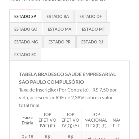
ESTADO SP
ESTADO BA
ESTADO DF
ESTADO GO
ESTADO MA
ESTADO MT
ESTADO MG
ESTADO PR
ESTADO RJ
ESTADO SC
TABELA BRADESCO SAÚDE EMPRESARIAL
SÃO PAULO COMPULSÓRIO
Taxa de Inscrição: (Por Contrato) - R$ 7,50 por
vida, acrescentar IOF de 2,38% sobre o valor
total final.
TOP
TOP
TOP
TOP
Faixa
EFETIVO
EFETIVO
NACIONAL
NACIONAL
Etária
IV(E) (E)
IV(Q) (A)
FLEX(E) (E)
FLEX(Q) (A)
0 a 18
R$
R$