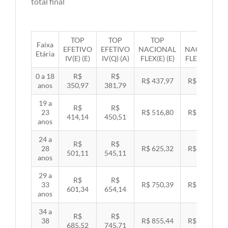
total final
TOP
TOP
TOP
TOP
Faixa
EFETIVO
EFETIVO
NACIONAL
NACIONAL
Etária
IV(E) (E)
IV(Q) (A)
FLEX(E) (E)
FLEX(Q) (A)
0 a 18
R$
R$
R$ 437,97
R$ 451,33
anos
350,97
381,79
19 a
R$
R$
23
R$ 516,80
R$ 532,57
414,14
450,51
anos
24 a
R$
R$
28
R$ 625,32
R$ 644,40
501,11
545,11
anos
29 a
R$
R$
33
R$ 750,39
R$ 773,29
601,34
654,14
anos
34 a
R$
R$
38
R$ 855,44
R$ 881,54
685,52
745,71