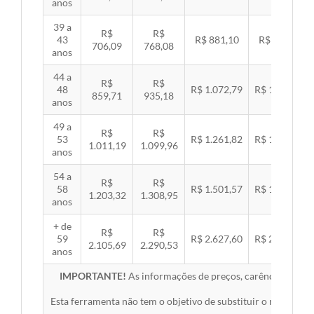
anos
39 a
R$
R$
43
R$ 881,10
R$ 907,99
706,09
768,08
anos
44 a
R$
R$
48
R$ 1.072,79
R$ 1.105,53
859,71
935,18
anos
49 a
R$
R$
53
R$ 1.261,82
R$ 1.300,32
1.011,19
1.099,96
anos
54 a
R$
R$
58
R$ 1.501,57
R$ 1.547,38
1.203,32
1.308,95
anos
+ de
R$
R$
59
R$ 2.627,60
R$ 2.707,76
2.105,69
2.290,53
anos
IMPORTANTE!
As informações de preços, carências, redes,
Esta ferramenta não tem o objetivo de substituir o material 