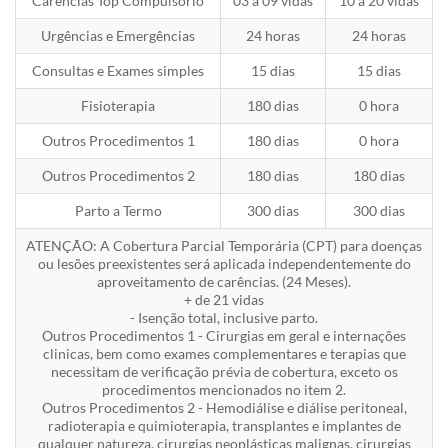
Carências Top Compulsório
03 a 09 vidas
10 a 20 vidas
Urgências e Emergências
24 horas
24 horas
Consultas e Exames simples
15 dias
15 dias
Fisioterapia
180 dias
0 hora
Outros Procedimentos 1
180 dias
0 hora
Outros Procedimentos 2
180 dias
180 dias
Parto a Termo
300 dias
300 dias
ATENÇÃO: A Cobertura Parcial Temporária (CPT) para doenças
ou lesões preexistentes será aplicada independentemente do
aproveitamento de carências. (24 Meses).
+ de 21 vidas
- Isenção total, inclusive parto.
Outros Procedimentos 1 - Cirurgias em geral e internações
clinicas, bem como exames complementares e terapias que
necessitam de verificação prévia de cobertura, exceto os
procedimentos mencionados no item 2.
Outros Procedimentos 2 - Hemodiálise e diálise peritoneal,
radioterapia e quimioterapia, transplantes e implantes de
qualquer natureza, cirurgias neoplásticas malignas, cirurgias