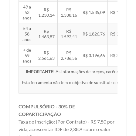
49 a
R$
R$
53
R$ 1.535,09
R$ 1.581,89
1.230,14
1.338,16
anos
54 a
R$
R$
58
R$ 1.826,76
R$ 1.882,45
1.463,87
1.592,41
anos
+ de
R$
R$
59
R$ 3.196,65
R$ 3.294,10
2.561,63
2.786,56
anos
IMPORTANTE!
As informações de preços, carências, redes,
Esta ferramenta não tem o objetivo de substituir o material 
COMPULSÓRIO - 30% DE
COPARTICIPAÇÃO
Taxa de Inscrição: (Por Contrato) - R$ 7,50 por
vida, acrescentar IOF de 2,38% sobre o valor