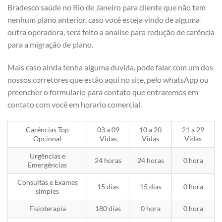
Bradesco saúde no Rio de Janeiro para cliente que não tem
nenhum plano anterior, caso você esteja vindo de alguma
outra operadora, será feito a analise para redução de carência
para a migração de plano.
Mais caso ainda tenha alguma duvida, pode falar com um dos
nossos corretores que estão aqui no site, pelo whatsApp ou
preencher o formulario para contato que entraremos em
contato com você em horario comercial.
Carências Top
03 a 09
10 a 20
21 a 29
Opcional
Vidas
Vidas
Vidas
Urgências e
24 horas
24 horas
0 hora
Emergências
Consultas e Exames
15 dias
15 dias
0 hora
simples
Fisioterapia
180 dias
0 hora
0 hora