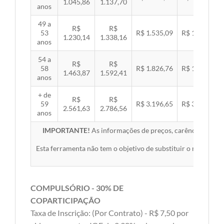
1.045,86
1.137,70
anos
49 a
R$
R$
53
R$ 1.535,09
R$ 1.581,89
1.230,14
1.338,16
anos
54 a
R$
R$
58
R$ 1.826,76
R$ 1.882,45
1.463,87
1.592,41
anos
+ de
R$
R$
59
R$ 3.196,65
R$ 3.294,10
2.561,63
2.786,56
anos
IMPORTANTE!
As informações de preços, carências, redes,
Esta ferramenta não tem o objetivo de substituir o material 
COMPULSÓRIO - 30% DE
COPARTICIPAÇÃO
Taxa de Inscrição: (Por Contrato) - R$ 7,50 por