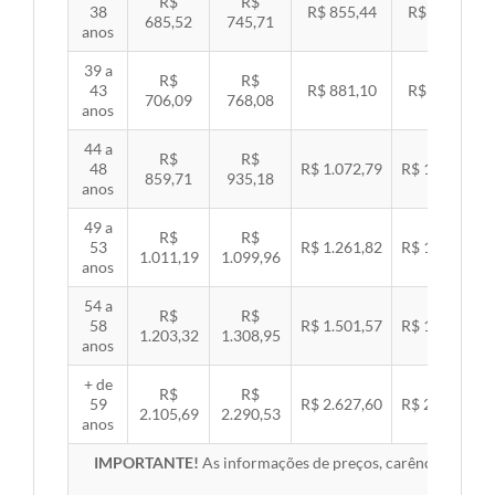
R$
R$
38
R$ 855,44
R$ 881,54
685,52
745,71
anos
39 a
R$
R$
43
R$ 881,10
R$ 907,99
706,09
768,08
anos
44 a
R$
R$
48
R$ 1.072,79
R$ 1.105,53
859,71
935,18
anos
49 a
R$
R$
53
R$ 1.261,82
R$ 1.300,32
1.011,19
1.099,96
anos
54 a
R$
R$
58
R$ 1.501,57
R$ 1.547,38
1.203,32
1.308,95
anos
+ de
R$
R$
59
R$ 2.627,60
R$ 2.707,76
2.105,69
2.290,53
anos
IMPORTANTE!
As informações de preços, carências, redes,