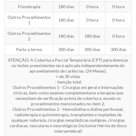
Fisioterapia
180 dias
0 hora
0 hora
Outros Procedimentos
180 dias
0 hora
0 hora
1
Outros Procedimentos
180 dias
180 dias
0 hora
2
Parto a termo
300 dias
300 dias
300 dias
ATENÇÃO: A Cobertura Parcial Temporária (CPT) para doenças
ou lesões preexistentes será aplicada independentemente do
aproveitamento de carências. (24 Meses).
+ de 30 vidas
- Isenção total
Outros Procedimentos 1 - Cirurgias em geral e internações
clinicas, bem como exames complementares e terapias que
necessitam de verificação prévia de cobertura, exceto os
procedimentos mencionados no item 2.
Outros Procedimentos 2 - Hemodiálise e diálise peritoneal,
radioterapia e quimioterapia, transplantes e implantes de
qualquer natureza, cirurgias neoplásticas malignas, cirurgias
cardíacas, vasculares e neurológicas (inclusive Hérnia de disco
intervertebral)