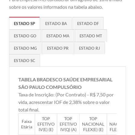
sobre os valores informados na tabela abaixo.
ESTADO SP
ESTADO BA
ESTADO DF
ESTADO GO
ESTADO MA
ESTADO MT
ESTADO MG
ESTADO PR
ESTADO RJ
ESTADO SC
TABELA BRADESCO SAÚDE EMPRESARIAL
SÃO PAULO COMPULSÓRIO
Taxa de Inscrição: (Por Contrato) - R$ 7,50 por
vida, acrescentar IOF de 2,38% sobre o valor
total final.
TOP
TOP
TOP
TOP
Faixa
EFETIVO
EFETIVO
NACIONAL
NACIONAL
Etária
IV(E) (E)
IV(Q) (A)
FLEX(E) (E)
FLEX(Q) (A)