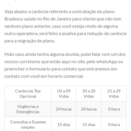
Veja abaixo a carência referente a contratação do plano
Bradesco saúde no Rio de Janeiro para cliente que não tem
nenhum plano anterior, caso você esteja vindo de alguma
outra operadora, será feito a analise para redução de carência
para a migração de plano.
Mais caso ainda tenha alguma duvida, pode falar com um dos
nossos corretores que estão aqui no site, pelo whatsApp ou
preencher o formulario para contato que entraremos em
contato com você em horario comercial.
Carências Top
03 a 09
10 a 20
21 a 29
Opcional
Vidas
Vidas
Vidas
Urgências e
24 horas
24 horas
0 hora
Emergências
Consultas e Exames
15 dias
15 dias
0 hora
simples