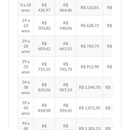
0 a 18
R$
R$
R$ 532,81
R$ 549,06
anos
426,97
464,46
19 a
R$
R$
23
R$ 628,72
R$ 647,89
503,82
548,06
anos
24 a
R$
R$
28
R$ 760,74
R$ 783,94
609,62
663,15
anos
29 a
R$
R$
33
R$ 912,90
R$ 940,74
731,55
795,79
anos
34 a
R$
R$
38
R$ 1.040,70
R$ 1.072,43
833,96
907,19
anos
39 a
R$
R$
43
R$ 1.071,92
R$ 1.104,60
858,98
934,41
anos
44 a
R$
R$
48
R$ 1.305,13
R$ 1.344,92