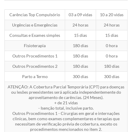
Carências Top Compulsório
03 a 09 vidas
10 a 20 vidas
Urgências e Emergências
24 horas
24 horas
Consultas e Exames simples
15 dias
15 dias
Fisioterapia
180 dias
0 hora
Outros Procedimentos 1
180 dias
0 hora
Outros Procedimentos 2
180 dias
180 dias
Parto a Termo
300 dias
300 dias
ATENÇÃO: A Cobertura Parcial Temporária (CPT) para doenças
ou lesões preexistentes será aplicada independentemente do
aproveitamento de carências. (24 Meses).
+ de 21 vidas
- Isenção total, inclusive parto.
Outros Procedimentos 1 - Cirurgias em geral e internações
clinicas, bem como exames complementares e terapias que
necessitam de verificação prévia de cobertura, exceto os
procedimentos mencionados no item 2.