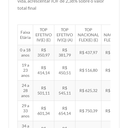
vida, acrescentar IOF de 2,38% sobre o valor
total final
TOP
TOP
TOP
TOP
Faixa
EFETIVO
EFETIVO
NACIONAL
NACIONAL
Etária
IV(E) (E)
IV(Q) (A)
FLEX(E) (E)
FLEX(Q) (A)
0 a 18
R$
R$
R$ 437,97
R$ 451,33
anos
350,97
381,79
19 a
R$
R$
23
R$ 516,80
R$ 532,57
414,14
450,51
anos
24 a
R$
R$
28
R$ 625,32
R$ 644,40
501,11
545,11
anos
29 a
R$
R$
33
R$ 750,39
R$ 773,29
601,34
654,14
anos
34 a