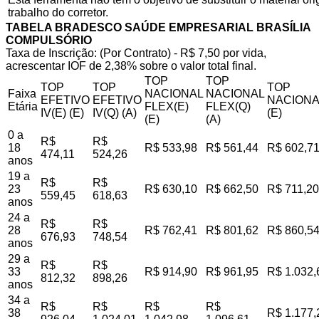
trabalho do corretor.
TABELA BRADESCO SAÚDE EMPRESARIAL BRASÍLIA
COMPULSÓRIO
Taxa de Inscrição: (Por Contrato) - R$ 7,50 por vida,
acrescentar IOF de 2,38% sobre o valor total final.
TOP
TOP
TOP
TOP
TOP
Faixa
NACIONAL
NACIONAL
EFETIVO
EFETIVO
NACIONA
Etária
FLEX(E)
FLEX(Q)
IV(E) (E)
IV(Q) (A)
(E)
(E)
(A)
0 a
R$
R$
18
R$ 533,98
R$ 561,44
R$ 602,7
474,11
524,26
anos
19 a
R$
R$
23
R$ 630,10
R$ 662,50
R$ 711,20
559,45
618,63
anos
24 a
R$
R$
28
R$ 762,41
R$ 801,62
R$ 860,5
676,93
748,54
anos
29 a
R$
R$
33
R$ 914,90
R$ 961,95
R$ 1.032,
812,32
898,26
anos
34 a
R$
R$
R$
R$
38
R$ 1.177,