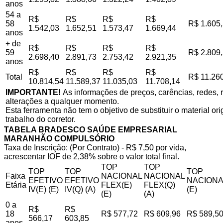
anos
54 a
R$
R$
R$
R$
58
R$ 1.605
1.542,03
1.652,51
1.573,47
1.669,44
anos
+ de
R$
R$
R$
R$
59
R$ 2.809
2.698,40
2.891,73
2.753,42
2.921,35
anos
R$
R$
R$
R$
Total
R$ 11.26
10.814,54
11.589,37
11.035,03
11.708,14
IMPORTANTE!
As informações de preços, carências, redes, r
alterações a qualquer momento.
Esta ferramenta não tem o objetivo de substituir o material o
trabalho do corretor.
TABELA BRADESCO SAÚDE EMPRESARIAL
MARANHÃO COMPULSÓRIO
Taxa de Inscrição: (Por Contrato) - R$ 7,50 por vida,
acrescentar IOF de 2,38% sobre o valor total final.
TOP
TOP
TOP
TOP
TOP
Faixa
NACIONAL
NACIONAL
EFETIVO
EFETIVO
NACIONA
Etária
FLEX(E)
FLEX(Q)
IV(E) (E)
IV(Q) (A)
(E)
(E)
(A)
0 a
R$
R$
18
R$ 577,72
R$ 609,96
R$ 589,5
566,17
603,85
anos