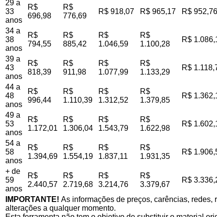
29 a
R$
R$
33
R$ 918,07
R$ 965,17
R$ 952,7
696,98
776,69
anos
34 a
R$
R$
R$
R$
38
R$ 1.086,
794,55
885,42
1.046,59
1.100,28
anos
39 a
R$
R$
R$
R$
43
R$ 1.118,
818,39
911,98
1.077,99
1.133,29
anos
44 a
R$
R$
R$
R$
48
R$ 1.362,
996,44
1.110,39
1.312,52
1.379,85
anos
49 a
R$
R$
R$
R$
53
R$ 1.602,
1.172,01
1.306,04
1.543,79
1.622,98
anos
54 a
R$
R$
R$
R$
58
R$ 1.906,
1.394,69
1.554,19
1.837,11
1.931,35
anos
+ de
R$
R$
R$
R$
59
R$ 3.336,
2.440,57
2.719,68
3.214,76
3.379,67
anos
IMPORTANTE!
As informações de preços, carências, redes, r
alterações a qualquer momento.
Esta ferramenta não tem o objetivo de substituir o material o