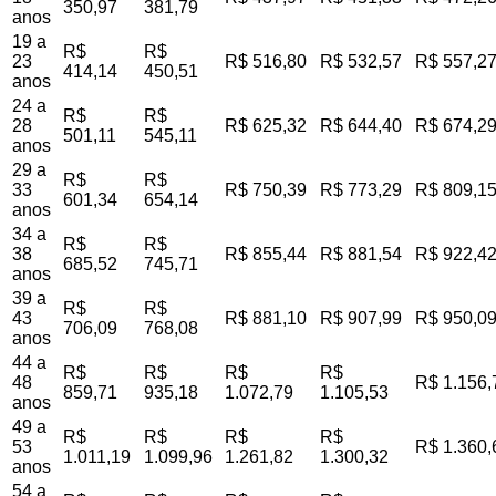
350,97
381,79
anos
19 a
R$
R$
23
R$ 516,80
R$ 532,57
R$ 557,2
414,14
450,51
anos
24 a
R$
R$
28
R$ 625,32
R$ 644,40
R$ 674,2
501,11
545,11
anos
29 a
R$
R$
33
R$ 750,39
R$ 773,29
R$ 809,1
601,34
654,14
anos
34 a
R$
R$
38
R$ 855,44
R$ 881,54
R$ 922,4
685,52
745,71
anos
39 a
R$
R$
43
R$ 881,10
R$ 907,99
R$ 950,0
706,09
768,08
anos
44 a
R$
R$
R$
R$
48
R$ 1.156,
859,71
935,18
1.072,79
1.105,53
anos
49 a
R$
R$
R$
R$
53
R$ 1.360,
1.011,19
1.099,96
1.261,82
1.300,32
anos
54 a