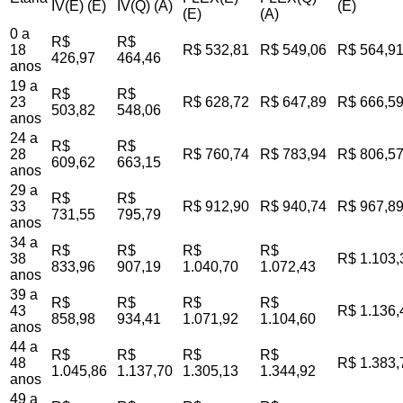
IV(E) (E)
IV(Q) (A)
(E)
(E)
(A)
0 a
R$
R$
18
R$ 532,81
R$ 549,06
R$ 564,9
426,97
464,46
anos
19 a
R$
R$
23
R$ 628,72
R$ 647,89
R$ 666,5
503,82
548,06
anos
24 a
R$
R$
28
R$ 760,74
R$ 783,94
R$ 806,5
609,62
663,15
anos
29 a
R$
R$
33
R$ 912,90
R$ 940,74
R$ 967,8
731,55
795,79
anos
34 a
R$
R$
R$
R$
38
R$ 1.103,
833,96
907,19
1.040,70
1.072,43
anos
39 a
R$
R$
R$
R$
43
R$ 1.136,
858,98
934,41
1.071,92
1.104,60
anos
44 a
R$
R$
R$
R$
48
R$ 1.383,
1.045,86
1.137,70
1.305,13
1.344,92
anos
49 a