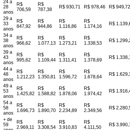
24 a
R$
R$
28
R$ 930,71
R$ 978,46
R$ 949,7
706,59
787,38
anos
29 a
R$
R$
R$
R$
33
R$ 1.139,
847,92
944,86
1.116,86
1.174,16
anos
34 a
R$
R$
R$
R$
38
R$ 1.299,
966,62
1.077,13
1.273,21
1.338,53
anos
39 a
R$
R$
R$
R$
43
R$ 1.338,
995,62
1.109,44
1.311,41
1.378,69
anos
44 a
R$
R$
R$
R$
48
R$ 1.629,
1.212,23
1.350,81
1.596,72
1.678,64
anos
49 a
R$
R$
R$
R$
53
R$ 1.916,
1.425,82
1.588,82
1.878,06
1.974,42
anos
54 a
R$
R$
R$
R$
58
R$ 2.280,
1.696,73
1.890,70
2.234,89
2.349,56
anos
+ de
R$
R$
R$
R$
59
R$ 3.990,
2.969,11
3.308,54
3.910,83
4.111,50
anos