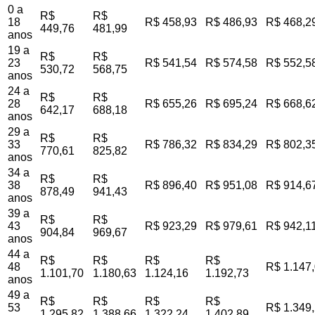
0 a
R$
R$
18
R$ 458,93
R$ 486,93
R$ 468,2
449,76
481,99
anos
19 a
R$
R$
23
R$ 541,54
R$ 574,58
R$ 552,5
530,72
568,75
anos
24 a
R$
R$
28
R$ 655,26
R$ 695,24
R$ 668,6
642,17
688,18
anos
29 a
R$
R$
33
R$ 786,32
R$ 834,29
R$ 802,3
770,61
825,82
anos
34 a
R$
R$
38
R$ 896,40
R$ 951,08
R$ 914,6
878,49
941,43
anos
39 a
R$
R$
43
R$ 923,29
R$ 979,61
R$ 942,1
904,84
969,67
anos
44 a
R$
R$
R$
R$
48
R$ 1.147
1.101,70
1.180,63
1.124,16
1.192,73
anos
49 a
R$
R$
R$
R$
53
R$ 1.349
1.295,82
1.388,66
1.322,24
1.402,89