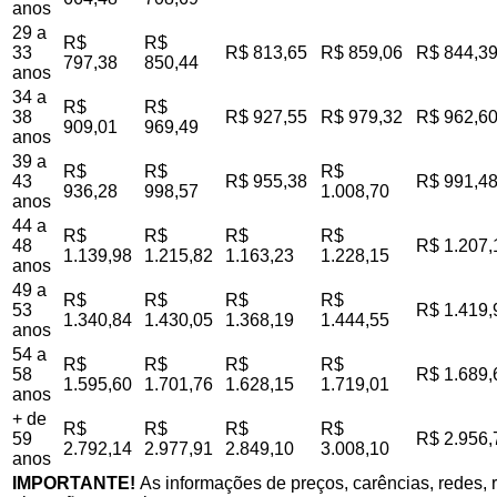
anos
29 a
R$
R$
33
R$ 813,65
R$ 859,06
R$ 844,3
797,38
850,44
anos
34 a
R$
R$
38
R$ 927,55
R$ 979,32
R$ 962,6
909,01
969,49
anos
39 a
R$
R$
R$
43
R$ 955,38
R$ 991,4
936,28
998,57
1.008,70
anos
44 a
R$
R$
R$
R$
48
R$ 1.207,
1.139,98
1.215,82
1.163,23
1.228,15
anos
49 a
R$
R$
R$
R$
53
R$ 1.419,
1.340,84
1.430,05
1.368,19
1.444,55
anos
54 a
R$
R$
R$
R$
58
R$ 1.689,
1.595,60
1.701,76
1.628,15
1.719,01
anos
+ de
R$
R$
R$
R$
59
R$ 2.956,
2.792,14
2.977,91
2.849,10
3.008,10
anos
IMPORTANTE!
As informações de preços, carências, redes, r