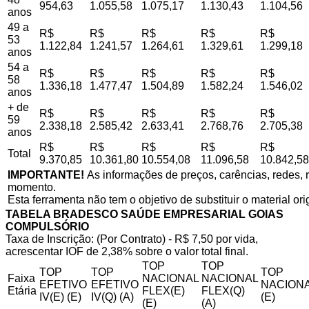
954,63
1.055,58
1.075,17
1.130,43
1.104,56
anos
49 a
R$
R$
R$
R$
R$
53
1.122,84
1.241,57
1.264,61
1.329,61
1.299,18
anos
54 a
R$
R$
R$
R$
R$
58
1.336,18
1.477,47
1.504,89
1.582,24
1.546,02
anos
+ de
R$
R$
R$
R$
R$
59
2.338,18
2.585,42
2.633,41
2.768,76
2.705,38
anos
R$
R$
R$
R$
R$
Total
9.370,85
10.361,80
10.554,08
11.096,58
10.842,58
IMPORTANTE!
As informações de preços, carências, redes, r
momento.
Esta ferramenta não tem o objetivo de substituir o material or
TABELA BRADESCO SAÚDE EMPRESARIAL GOIAS
COMPULSÓRIO
Taxa de Inscrição: (Por Contrato) - R$ 7,50 por vida,
acrescentar IOF de 2,38% sobre o valor total final.
TOP
TOP
TOP
TOP
TOP
Faixa
NACIONAL
NACIONAL
EFETIVO
EFETIVO
NACIONA
Etária
FLEX(E)
FLEX(Q)
IV(E) (E)
IV(Q) (A)
(E)
(E)
(A)