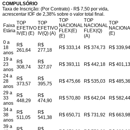
COMPULSÓRIO
Taxa de Inscrição: (Por Contrato) - R$ 7,50 por vida,
acrescentar IOF de 2,38% sobre o valor total final.
TOP
TOP
TOP
TOP
TOP
Faixa
NACIONAL
NACIONAL
EFETIVO
EFETIVO
NACIONA
Etária
FLEX(E)
FLEX(Q)
IV(E) (E)
IV(Q) (A)
(E)
(E)
(A)
0 a
R$
R$
18
R$ 333,14
R$ 374,73
R$ 339,9
261,64
277,18
anos
19 a
R$
R$
23
R$ 393,11
R$ 442,18
R$ 401,1
308,74
327,07
anos
24 a
R$
R$
28
R$ 475,66
R$ 535,03
R$ 485,3
373,57
395,75
anos
29 a
R$
R$
33
R$ 570,80
R$ 642,04
R$ 582,4
448,29
474,90
anos
34 a
R$
R$
38
R$ 650,71
R$ 731,92
R$ 663,9
511,05
541,38
anos
39 a
R$
R$