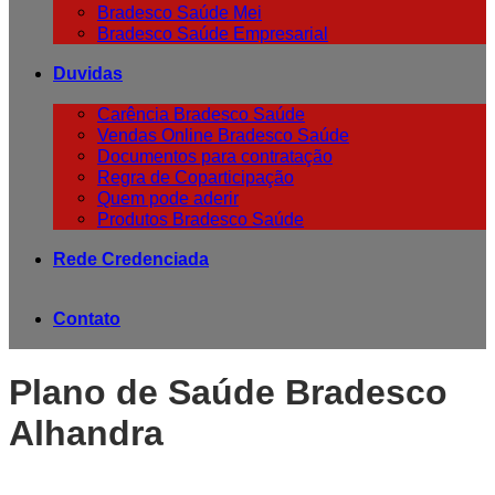
Bradesco Saúde Mei
Bradesco Saúde Empresarial
Duvidas
Carência Bradesco Saúde
Vendas Online Bradesco Saúde
Documentos para contratação
Regra de Coparticipação
Quem pode aderir
Produtos Bradesco Saúde
Rede Credenciada
Contato
Plano de Saúde Bradesco
Alhandra