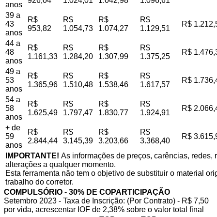
926,04
1.024,01
1.042,98
1.096,61
anos
39 a
R$
R$
R$
R$
43
R$ 1.212,
953,82
1.054,73
1.074,27
1.129,51
anos
44 a
R$
R$
R$
R$
48
R$ 1.476,
1.161,33
1.284,20
1.307,99
1.375,25
anos
49 a
R$
R$
R$
R$
53
R$ 1.736,
1.365,96
1.510,48
1.538,46
1.617,57
anos
54 a
R$
R$
R$
R$
58
R$ 2.066,
1.625,49
1.797,47
1.830,77
1.924,91
anos
+ de
R$
R$
R$
R$
59
R$ 3.615,
2.844,44
3.145,39
3.203,66
3.368,40
anos
IMPORTANTE!
As informações de preços, carências, redes, r
alterações a qualquer momento.
Esta ferramenta não tem o objetivo de substituir o material o
trabalho do corretor.
COMPULSÓRIO - 30% DE COPARTICIPAÇÃO
Setembro 2023 - Taxa de Inscrição: (Por Contrato) - R$ 7,50
por vida, acrescentar IOF de 2,38% sobre o valor total final