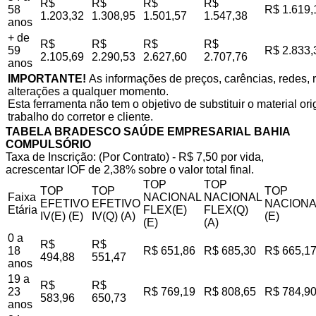
R$
R$
R$
R$
58
R$ 1.619,
1.203,32
1.308,95
1.501,57
1.547,38
anos
+ de
R$
R$
R$
R$
59
R$ 2.833,
2.105,69
2.290,53
2.627,60
2.707,76
anos
IMPORTANTE!
As informações de preços, carências, redes, r
alterações a qualquer momento.
Esta ferramenta não tem o objetivo de substituir o material o
trabalho do corretor e cliente.
TABELA BRADESCO SAÚDE EMPRESARIAL BAHIA
COMPULSÓRIO
Taxa de Inscrição: (Por Contrato) - R$ 7,50 por vida,
acrescentar IOF de 2,38% sobre o valor total final.
TOP
TOP
TOP
TOP
TOP
Faixa
NACIONAL
NACIONAL
EFETIVO
EFETIVO
NACIONA
Etária
FLEX(E)
FLEX(Q)
IV(E) (E)
IV(Q) (A)
(E)
(E)
(A)
0 a
R$
R$
18
R$ 651,86
R$ 685,30
R$ 665,1
494,88
551,47
anos
19 a
R$
R$
23
R$ 769,19
R$ 808,65
R$ 784,9
583,96
650,73
anos