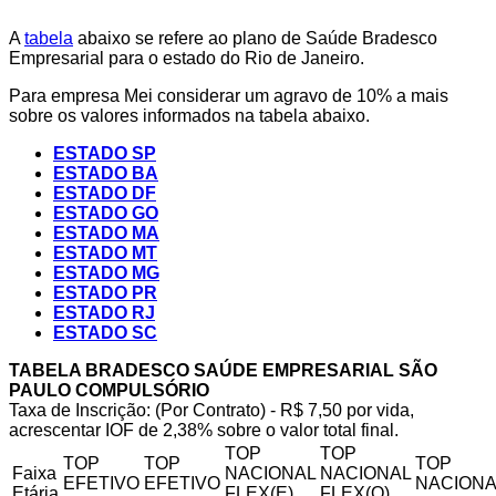
A
tabela
abaixo se refere ao plano de Saúde Bradesco
Empresarial para o estado do Rio de Janeiro.
Para empresa Mei considerar um agravo de 10% a mais
sobre os valores informados na tabela abaixo.
ESTADO SP
ESTADO BA
ESTADO DF
ESTADO GO
ESTADO MA
ESTADO MT
ESTADO MG
ESTADO PR
ESTADO RJ
ESTADO SC
TABELA BRADESCO SAÚDE EMPRESARIAL SÃO
PAULO COMPULSÓRIO
Taxa de Inscrição: (Por Contrato) - R$ 7,50 por vida,
acrescentar IOF de 2,38% sobre o valor total final.
TOP
TOP
TOP
TOP
TOP
Faixa
NACIONAL
NACIONAL
EFETIVO
EFETIVO
NACIONA
Etária
FLEX(E)
FLEX(Q)