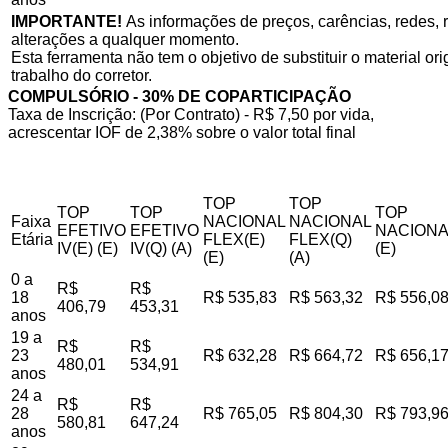
IMPORTANTE!
As informações de preços, carências, redes, r
alterações a qualquer momento.
Esta ferramenta não tem o objetivo de substituir o material o
trabalho do corretor.
COMPULSÓRIO - 30% DE COPARTICIPAÇÃO
Taxa de Inscrição: (Por Contrato) - R$ 7,50 por vida,
acrescentar IOF de 2,38% sobre o valor total final
TOP
TOP
TOP
TOP
TOP
Faixa
NACIONAL
NACIONAL
EFETIVO
EFETIVO
NACIONA
Etária
FLEX(E)
FLEX(Q)
IV(E) (E)
IV(Q) (A)
(E)
(E)
(A)
0 a
R$
R$
18
R$ 535,83
R$ 563,32
R$ 556,0
406,79
453,31
anos
19 a
R$
R$
23
R$ 632,28
R$ 664,72
R$ 656,1
480,01
534,91
anos
24 a
R$
R$
28
R$ 765,05
R$ 804,30
R$ 793,9
580,81
647,24
anos