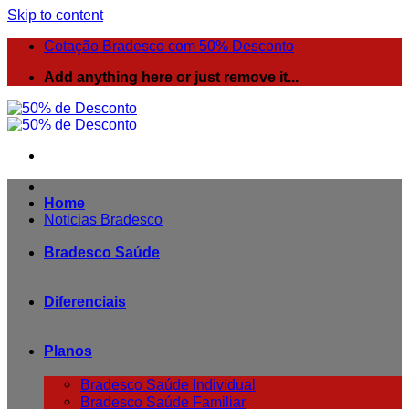
Skip to content
Cotação Bradesco com 50% Desconto
Add anything here or just remove it...
Home
Noticias Bradesco
Bradesco Saúde
Diferenciais
Planos
Bradesco Saúde Individual
Bradesco Saúde Familiar