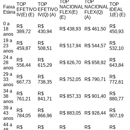
TOP
TOP
TOP
TOP
TOP
Faixa
NACIONAL
NACIONAL
EFETIVO
EFETIVO
IDEAL
Etária
FLEX(E)
FLEX(Q)
IV(E) (E)
IV(Q) (A)
1(E) (E)
(E)
(A)
0 a
R$
R$
R$
18
R$ 438,93
R$ 461,50
389,72
430,94
450,93
anos
19 a
R$
R$
R$
23
R$ 517,94
R$ 544,57
459,87
508,51
532,10
anos
24 a
R$
R$
R$
28
R$ 626,70
R$ 658,92
556,44
615,29
643,84
anos
29 a
R$
R$
R$
33
R$ 752,05
R$ 790,71
667,73
738,35
772,61
anos
34 a
R$
R$
R$
38
R$ 857,33
R$ 901,40
761,21
841,71
880,77
anos
39 a
R$
R$
R$
43
R$ 883,05
R$ 928,44
784,05
866,96
907,19
anos
44 a
R$
R$
R$
R$
R$
48