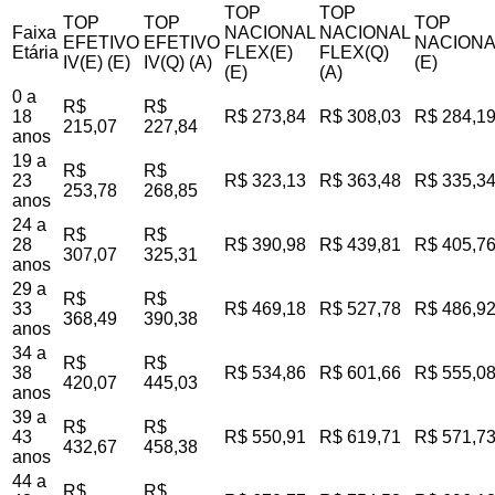
TOP
TOP
TOP
TOP
TOP
Faixa
NACIONAL
NACIONAL
EFETIVO
EFETIVO
NACIONA
Etária
FLEX(E)
FLEX(Q)
IV(E) (E)
IV(Q) (A)
(E)
(E)
(A)
0 a
R$
R$
18
R$ 273,84
R$ 308,03
R$ 284,1
215,07
227,84
anos
19 a
R$
R$
23
R$ 323,13
R$ 363,48
R$ 335,3
253,78
268,85
anos
24 a
R$
R$
28
R$ 390,98
R$ 439,81
R$ 405,7
307,07
325,31
anos
29 a
R$
R$
33
R$ 469,18
R$ 527,78
R$ 486,9
368,49
390,38
anos
34 a
R$
R$
38
R$ 534,86
R$ 601,66
R$ 555,0
420,07
445,03
anos
39 a
R$
R$
43
R$ 550,91
R$ 619,71
R$ 571,7
432,67
458,38
anos
44 a
R$
R$