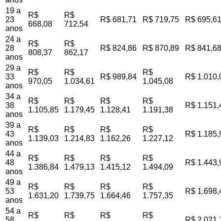
19 a
R$
R$
23
R$ 681,71
R$ 719,75
R$ 695,6
668,08
712,54
anos
24 a
R$
R$
28
R$ 824,86
R$ 870,89
R$ 841,6
808,37
862,17
anos
29 a
R$
R$
R$
33
R$ 989,84
R$ 1.010,
970,05
1.034,61
1.045,08
anos
34 a
R$
R$
R$
R$
38
R$ 1.151,
1.105,85
1.179,45
1.128,41
1.191,38
anos
39 a
R$
R$
R$
R$
43
R$ 1.185,
1.139,03
1.214,83
1.162,26
1.227,12
anos
44 a
R$
R$
R$
R$
48
R$ 1.443,
1.386,84
1.479,13
1.415,12
1.494,09
anos
49 a
R$
R$
R$
R$
53
R$ 1.698,
1.631,20
1.739,75
1.664,46
1.757,35
anos
54 a
R$
R$
R$
R$
58
R$ 2.021,