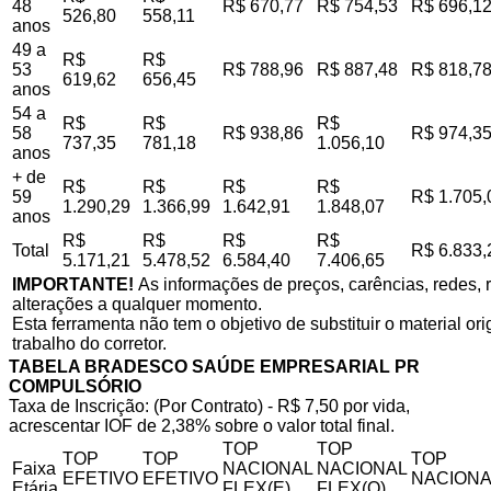
48
R$ 670,77
R$ 754,53
R$ 696,1
526,80
558,11
anos
49 a
R$
R$
53
R$ 788,96
R$ 887,48
R$ 818,7
619,62
656,45
anos
54 a
R$
R$
R$
58
R$ 938,86
R$ 974,3
737,35
781,18
1.056,10
anos
+ de
R$
R$
R$
R$
59
R$ 1.705,
1.290,29
1.366,99
1.642,91
1.848,07
anos
R$
R$
R$
R$
Total
R$ 6.833,
5.171,21
5.478,52
6.584,40
7.406,65
IMPORTANTE!
As informações de preços, carências, redes, r
alterações a qualquer momento.
Esta ferramenta não tem o objetivo de substituir o material o
trabalho do corretor.
TABELA BRADESCO SAÚDE EMPRESARIAL PR
COMPULSÓRIO
Taxa de Inscrição: (Por Contrato) - R$ 7,50 por vida,
acrescentar IOF de 2,38% sobre o valor total final.
TOP
TOP
TOP
TOP
TOP
Faixa
NACIONAL
NACIONAL
EFETIVO
EFETIVO
NACIONA
Etária
FLEX(E)
FLEX(Q)