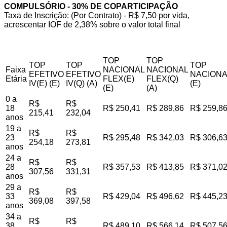
COMPULSÓRIO - 30% DE COPARTICIPAÇÃO
Taxa de Inscrição: (Por Contrato) - R$ 7,50 por vida,
acrescentar IOF de 2,38% sobre o valor total final
TOP
TOP
TOP
TOP
TOP
Faixa
NACIONAL
NACIONAL
EFETIVO
EFETIVO
NACIONA
Etária
FLEX(E)
FLEX(Q)
IV(E) (E)
IV(Q) (A)
(E)
(E)
(A)
0 a
R$
R$
18
R$ 250,41
R$ 289,86
R$ 259,8
215,41
232,04
anos
19 a
R$
R$
23
R$ 295,48
R$ 342,03
R$ 306,6
254,18
273,81
anos
24 a
R$
R$
28
R$ 357,53
R$ 413,85
R$ 371,0
307,56
331,31
anos
29 a
R$
R$
33
R$ 429,04
R$ 496,62
R$ 445,2
369,08
397,58
anos
34 a
R$
R$
38
R$ 489,10
R$ 566,14
R$ 507,5