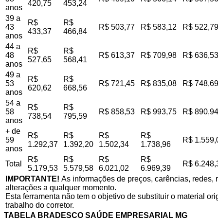
420,75
453,24
anos
39 a
R$
R$
43
R$ 503,77
R$ 583,12
R$ 522,7
433,37
466,84
anos
44 a
R$
R$
48
R$ 613,37
R$ 709,98
R$ 636,5
527,65
568,41
anos
49 a
R$
R$
53
R$ 721,45
R$ 835,08
R$ 748,6
620,62
668,56
anos
54 a
R$
R$
58
R$ 858,53
R$ 993,75
R$ 890,9
738,54
795,59
anos
+ de
R$
R$
R$
R$
59
R$ 1.559,
1.292,37
1.392,20
1.502,34
1.738,96
anos
R$
R$
R$
R$
Total
R$ 6.248,
5.179,53
5.579,58
6.021,02
6.969,39
IMPORTANTE!
As informações de preços, carências, redes, r
alterações a qualquer momento.
Esta ferramenta não tem o objetivo de substituir o material o
trabalho do corretor.
TABELA BRADESCO SAÚDE EMPRESARIAL MG