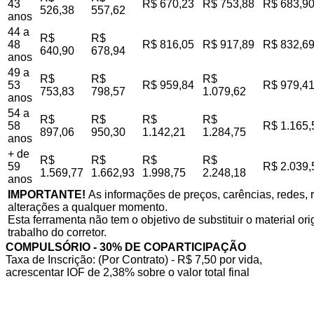
43
R$ 670,23
R$ 753,88
R$ 683,9
526,38
557,62
anos
44 a
R$
R$
48
R$ 816,05
R$ 917,89
R$ 832,6
640,90
678,94
anos
49 a
R$
R$
R$
53
R$ 959,84
R$ 979,4
753,83
798,57
1.079,62
anos
54 a
R$
R$
R$
R$
58
R$ 1.165,
897,06
950,30
1.142,21
1.284,75
anos
+ de
R$
R$
R$
R$
59
R$ 2.039,
1.569,77
1.662,93
1.998,75
2.248,18
anos
IMPORTANTE!
As informações de preços, carências, redes, r
alterações a qualquer momento.
Esta ferramenta não tem o objetivo de substituir o material o
trabalho do corretor.
COMPULSÓRIO - 30% DE COPARTICIPAÇÃO
Taxa de Inscrição: (Por Contrato) - R$ 7,50 por vida,
acrescentar IOF de 2,38% sobre o valor total final