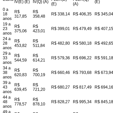
IV(E) (E)
IV(Q) (A)
(E)
(E)
(A)
0 a
R$
R$
18
R$ 338,14
R$ 406,35
R$ 345,0
317,85
358,48
anos
19 a
R$
R$
23
R$ 399,01
R$ 479,49
R$ 407,1
375,06
423,01
anos
24 a
R$
R$
28
R$ 482,80
R$ 580,18
R$ 492,6
453,82
511,84
anos
29 a
R$
R$
33
R$ 579,36
R$ 696,22
R$ 591,1
544,59
614,21
anos
34 a
R$
R$
38
R$ 660,46
R$ 793,68
R$ 673,9
620,83
700,19
anos
39 a
R$
R$
43
R$ 680,27
R$ 817,49
R$ 694,1
639,45
721,20
anos
44 a
R$
R$
48
R$ 828,27
R$ 995,34
R$ 845,1
778,57
878,10
anos
49 a