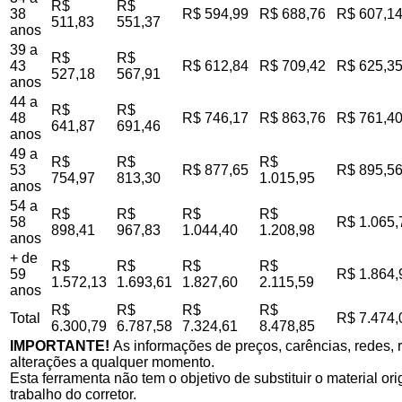
R$
R$
38
R$ 594,99
R$ 688,76
R$ 607,1
511,83
551,37
anos
39 a
R$
R$
43
R$ 612,84
R$ 709,42
R$ 625,3
527,18
567,91
anos
44 a
R$
R$
48
R$ 746,17
R$ 863,76
R$ 761,4
641,87
691,46
anos
49 a
R$
R$
R$
53
R$ 877,65
R$ 895,5
754,97
813,30
1.015,95
anos
54 a
R$
R$
R$
R$
58
R$ 1.065,
898,41
967,83
1.044,40
1.208,98
anos
+ de
R$
R$
R$
R$
59
R$ 1.864,
1.572,13
1.693,61
1.827,60
2.115,59
anos
R$
R$
R$
R$
Total
R$ 7.474,
6.300,79
6.787,58
7.324,61
8.478,85
IMPORTANTE!
As informações de preços, carências, redes, r
alterações a qualquer momento.
Esta ferramenta não tem o objetivo de substituir o material o
trabalho do corretor.