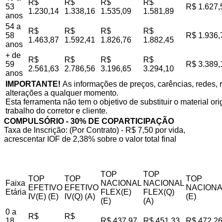
R$
R$
R$
R$
53
R$ 1.627,
1.230,14
1.338,16
1.535,09
1.581,89
anos
54 a
R$
R$
R$
R$
58
R$ 1.936,
1.463,87
1.592,41
1.826,76
1.882,45
anos
+ de
R$
R$
R$
R$
59
R$ 3.389,
2.561,63
2.786,56
3.196,65
3.294,10
anos
IMPORTANTE!
As informações de preços, carências, redes, r
alterações a qualquer momento.
Esta ferramenta não tem o objetivo de substituir o material o
trabalho do corretor e cliente.
COMPULSÓRIO - 30% DE COPARTICIPAÇÃO
Taxa de Inscrição: (Por Contrato) - R$ 7,50 por vida,
acrescentar IOF de 2,38% sobre o valor total final
TOP
TOP
TOP
TOP
TOP
Faixa
NACIONAL
NACIONAL
EFETIVO
EFETIVO
NACIONA
Etária
FLEX(E)
FLEX(Q)
IV(E) (E)
IV(Q) (A)
(E)
(E)
(A)
0 a
R$
R$
18
R$ 437,97
R$ 451,33
R$ 472,2