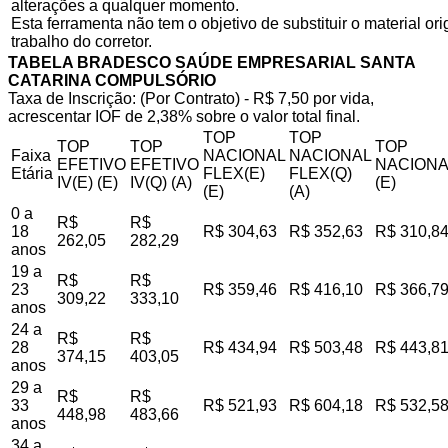
alterações a qualquer momento.
Esta ferramenta não tem o objetivo de substituir o material o
trabalho do corretor.
TABELA BRADESCO SAÚDE EMPRESARIAL SANTA
CATARINA COMPULSÓRIO
Taxa de Inscrição: (Por Contrato) - R$ 7,50 por vida,
acrescentar IOF de 2,38% sobre o valor total final.
TOP
TOP
TOP
TOP
TOP
Faixa
NACIONAL
NACIONAL
EFETIVO
EFETIVO
NACIONA
Etária
FLEX(E)
FLEX(Q)
IV(E) (E)
IV(Q) (A)
(E)
(E)
(A)
0 a
R$
R$
18
R$ 304,63
R$ 352,63
R$ 310,8
262,05
282,29
anos
19 a
R$
R$
23
R$ 359,46
R$ 416,10
R$ 366,7
309,22
333,10
anos
24 a
R$
R$
28
R$ 434,94
R$ 503,48
R$ 443,8
374,15
403,05
anos
29 a
R$
R$
33
R$ 521,93
R$ 604,18
R$ 532,5
448,98
483,66
anos
34 a