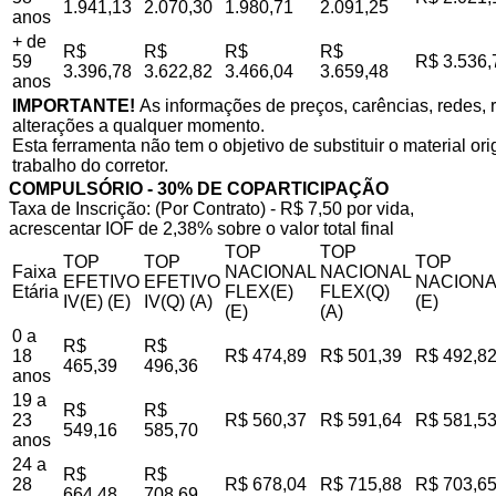
1.941,13
2.070,30
1.980,71
2.091,25
anos
+ de
R$
R$
R$
R$
59
R$ 3.536,
3.396,78
3.622,82
3.466,04
3.659,48
anos
IMPORTANTE!
As informações de preços, carências, redes, r
alterações a qualquer momento.
Esta ferramenta não tem o objetivo de substituir o material o
trabalho do corretor.
COMPULSÓRIO - 30% DE COPARTICIPAÇÃO
Taxa de Inscrição: (Por Contrato) - R$ 7,50 por vida,
acrescentar IOF de 2,38% sobre o valor total final
TOP
TOP
TOP
TOP
TOP
Faixa
NACIONAL
NACIONAL
EFETIVO
EFETIVO
NACIONA
Etária
FLEX(E)
FLEX(Q)
IV(E) (E)
IV(Q) (A)
(E)
(E)
(A)
0 a
R$
R$
18
R$ 474,89
R$ 501,39
R$ 492,8
465,39
496,36
anos
19 a
R$
R$
23
R$ 560,37
R$ 591,64
R$ 581,5
549,16
585,70
anos
24 a
R$
R$
28
R$ 678,04
R$ 715,88
R$ 703,6
664,48
708,69