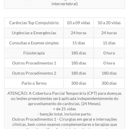
intervertebral)
Carências Top Compulsório
03 a 09 vidas
10 a 20 vidas
Urgências e Emergências
24 horas
24 horas
Consultas e Exames simples
15 dias
15 dias
Fisioterapia
180 dias
0 hora
Outros Procedimentos 1
180 dias
0 hora
Outros Procedimentos 2
180 dias
180 dias
Parto a Termo
300 dias
300 dias
ATENÇÃO: A Cobertura Parcial Temporária (CPT) para doenças
ou lesões preexistentes será aplicada independentemente do
aproveitamento de carências. (24 Meses).
+ de 21 vidas
- Isenção total, inclusive parto.
Outros Procedimentos 1 - Cirurgias em geral e internações
clinicas, bem como exames complementares e terapias que