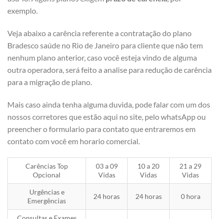
exemplo.
Veja abaixo a carência referente a contratação do plano
Bradesco saúde no Rio de Janeiro para cliente que não tem
nenhum plano anterior, caso você esteja vindo de alguma
outra operadora, será feito a analise para redução de carência
para a migração de plano.
Mais caso ainda tenha alguma duvida, pode falar com um dos
nossos corretores que estão aqui no site, pelo whatsApp ou
preencher o formulario para contato que entraremos em
contato com você em horario comercial.
Carências Top
03 a 09
10 a 20
21 a 29
Opcional
Vidas
Vidas
Vidas
Urgências e
24 horas
24 horas
0 hora
Emergências
Consultas e Exames