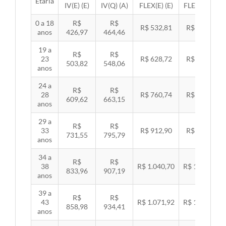
Etária
IV(E) (E)
IV(Q) (A)
FLEX(E) (E)
FLEX(Q) (A)
0 a 18
R$
R$
R$ 532,81
R$ 549,06
anos
426,97
464,46
19 a
R$
R$
23
R$ 628,72
R$ 647,89
503,82
548,06
anos
24 a
R$
R$
28
R$ 760,74
R$ 783,94
609,62
663,15
anos
29 a
R$
R$
33
R$ 912,90
R$ 940,74
731,55
795,79
anos
34 a
R$
R$
38
R$ 1.040,70
R$ 1.072,43
833,96
907,19
anos
39 a
R$
R$
43
R$ 1.071,92
R$ 1.104,60
858,98
934,41
anos