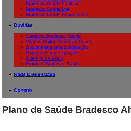
Bradesco Saúde Familiar
Bradesco Saúde Mei
Bradesco Saúde Empresarial
Duvidas
Carência Bradesco Saúde
Vendas Online Bradesco Saúde
Documentos para contratação
Regra de Coparticipação
Quem pode aderir
Produtos Bradesco Saúde
Rede Credenciada
Contato
Plano de Saúde Bradesco Al