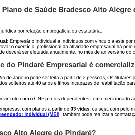
 Plano de Saúde Bradesco Alto Alegre d
urídica por relação empregatícia ou estatutária.
ual:
Empresário individual e indivíduos com vínculo a este por r
var o exercício. profissional da atividade empresarial há pel
ade deverá ser efetuada anualmente, no mês de aniversário do c
 do Pindaré Empresarial é comercializ
o de Janeiro pode ser feita a partir de 3 pessoas, Os titulares
dos solteiros até 40 anos e filhos incapazes de reabilitação p
om vinculo com o CNPj e dois dependentes como mencionado a
mpresas, com planos a partir de
03 vidas
, ou seja, com pelo 
eendedor Individual (MEI)
, também pode realizar a contrata
sco Alto Alegre do Pindaré?