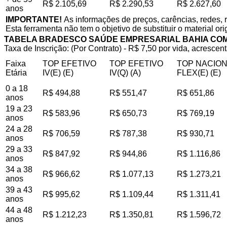
R$ 2.105,69
R$ 2.290,53
R$ 2.627,60
anos
IMPORTANTE!
As informações de preços, carências, redes, 
Esta ferramenta não tem o objetivo de substituir o material or
TABELA BRADESCO SAÚDE EMPRESARIAL BAHIA CO
Taxa de Inscrição: (Por Contrato) - R$ 7,50 por vida, acrescent
Faixa
TOP EFETIVO
TOP EFETIVO
TOP NACIO
Etária
IV(E) (E)
IV(Q) (A)
FLEX(E) (E)
0 a 18
R$ 494,88
R$ 551,47
R$ 651,86
anos
19 a 23
R$ 583,96
R$ 650,73
R$ 769,19
anos
24 a 28
R$ 706,59
R$ 787,38
R$ 930,71
anos
29 a 33
R$ 847,92
R$ 944,86
R$ 1.116,86
anos
34 a 38
R$ 966,62
R$ 1.077,13
R$ 1.273,21
anos
39 a 43
R$ 995,62
R$ 1.109,44
R$ 1.311,41
anos
44 a 48
R$ 1.212,23
R$ 1.350,81
R$ 1.596,72
anos