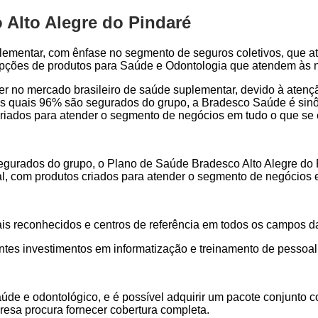
 Alto Alegre do Pindaré
lementar, com ênfase no segmento de seguros coletivos, que a
 opções de produtos para Saúde e Odontologia que atendem às 
der no mercado brasileiro de saúde suplementar, devido à aten
s quais 96% são segurados do grupo, a Bradesco Saúde é sinôn
s criados para atender o segmento de negócios em tudo o que se
urados do grupo, o Plano de Saúde Bradesco Alto Alegre do Pi
nal, com produtos criados para atender o segmento de negócios
ais reconhecidos e centros de referência em todos os campos d
ntes investimentos em informatização e treinamento de pessoal
aúde e odontológico, e é possível adquirir um pacote conjunt
resa procura fornecer cobertura completa.