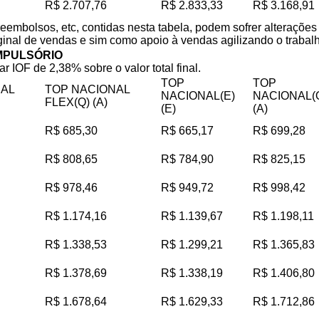
R$ 2.707,76
R$ 2.833,33
R$ 3.168,91
reembolsos, etc, contidas nesta tabela, podem sofrer alteraçõe
iginal de vendas e sim como apoio à vendas agilizando o trabalho
MPULSÓRIO
ar IOF de 2,38% sobre o valor total final.
TOP
TOP
NAL
TOP NACIONAL
NACIONAL(E)
NACIONAL(
FLEX(Q) (A)
(E)
(A)
R$ 685,30
R$ 665,17
R$ 699,28
R$ 808,65
R$ 784,90
R$ 825,15
R$ 978,46
R$ 949,72
R$ 998,42
R$ 1.174,16
R$ 1.139,67
R$ 1.198,11
R$ 1.338,53
R$ 1.299,21
R$ 1.365,83
R$ 1.378,69
R$ 1.338,19
R$ 1.406,80
R$ 1.678,64
R$ 1.629,33
R$ 1.712,86