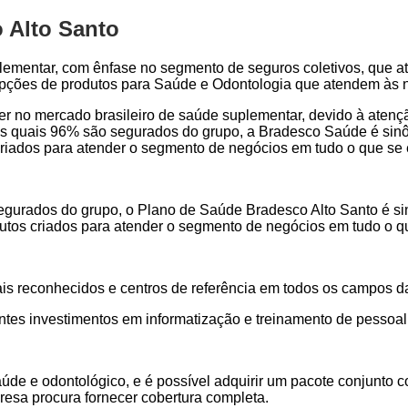
 Alto Santo
lementar, com ênfase no segmento de seguros coletivos, que a
 opções de produtos para Saúde e Odontologia que atendem às 
der no mercado brasileiro de saúde suplementar, devido à aten
s quais 96% são segurados do grupo, a Bradesco Saúde é sinôn
s criados para atender o segmento de negócios em tudo o que se
urados do grupo, o Plano de Saúde Bradesco Alto Santo é sinô
odutos criados para atender o segmento de negócios em tudo o 
ais reconhecidos e centros de referência em todos os campos d
ntes investimentos em informatização e treinamento de pessoal
aúde e odontológico, e é possível adquirir um pacote conjunt
resa procura fornecer cobertura completa.