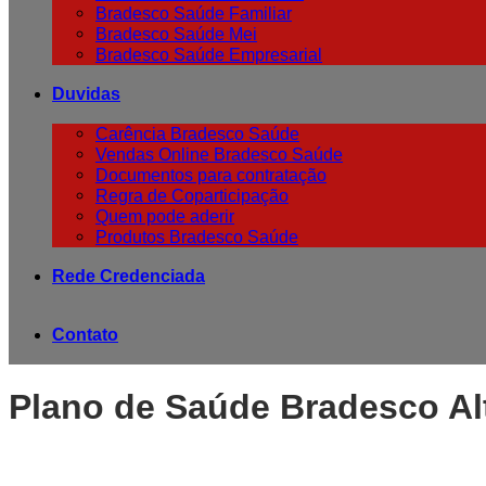
Bradesco Saúde Familiar
Bradesco Saúde Mei
Bradesco Saúde Empresarial
Duvidas
Carência Bradesco Saúde
Vendas Online Bradesco Saúde
Documentos para contratação
Regra de Coparticipação
Quem pode aderir
Produtos Bradesco Saúde
Rede Credenciada
Contato
Plano de Saúde Bradesco Al