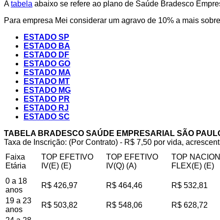
A
tabela
abaixo se refere ao plano de Saúde Bradesco Empresa
Para empresa Mei considerar um agravo de 10% a mais sobre 
ESTADO SP
ESTADO BA
ESTADO DF
ESTADO GO
ESTADO MA
ESTADO MT
ESTADO MG
ESTADO PR
ESTADO RJ
ESTADO SC
TABELA BRADESCO SAÚDE EMPRESARIAL SÃO PAUL
Taxa de Inscrição: (Por Contrato) - R$ 7,50 por vida, acrescent
Faixa
TOP EFETIVO
TOP EFETIVO
TOP NACIO
Etária
IV(E) (E)
IV(Q) (A)
FLEX(E) (E)
0 a 18
R$ 426,97
R$ 464,46
R$ 532,81
anos
19 a 23
R$ 503,82
R$ 548,06
R$ 628,72
anos