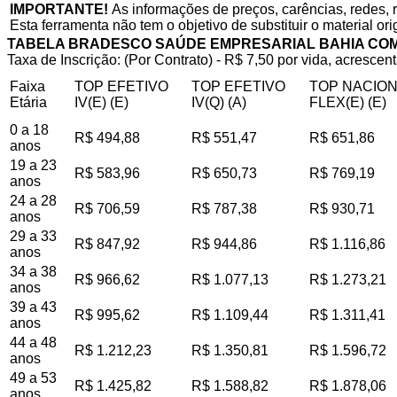
IMPORTANTE!
As informações de preços, carências, redes, 
Esta ferramenta não tem o objetivo de substituir o material or
TABELA BRADESCO SAÚDE EMPRESARIAL BAHIA CO
Taxa de Inscrição: (Por Contrato) - R$ 7,50 por vida, acrescent
Faixa
TOP EFETIVO
TOP EFETIVO
TOP NACIO
Etária
IV(E) (E)
IV(Q) (A)
FLEX(E) (E)
0 a 18
R$ 494,88
R$ 551,47
R$ 651,86
anos
19 a 23
R$ 583,96
R$ 650,73
R$ 769,19
anos
24 a 28
R$ 706,59
R$ 787,38
R$ 930,71
anos
29 a 33
R$ 847,92
R$ 944,86
R$ 1.116,86
anos
34 a 38
R$ 966,62
R$ 1.077,13
R$ 1.273,21
anos
39 a 43
R$ 995,62
R$ 1.109,44
R$ 1.311,41
anos
44 a 48
R$ 1.212,23
R$ 1.350,81
R$ 1.596,72
anos
49 a 53
R$ 1.425,82
R$ 1.588,82
R$ 1.878,06
anos