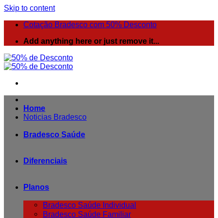
Skip to content
Cotação Bradesco com 50% Desconto
Add anything here or just remove it...
Home
Noticias Bradesco
Bradesco Saúde
Diferenciais
Planos
Bradesco Saúde Individual
Bradesco Saúde Familiar