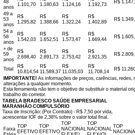
48
R$ 1.147
1.101,70
1.180,63
1.124,16
1.192,73
anos
49 a
R$
R$
R$
R$
53
R$ 1.349
1.295,82
1.388,66
1.322,24
1.402,89
anos
54 a
R$
R$
R$
R$
58
R$ 1.605
1.542,03
1.652,51
1.573,47
1.669,44
anos
+ de
R$
R$
R$
R$
59
R$ 2.809
2.698,40
2.891,73
2.753,42
2.921,35
anos
R$
R$
R$
R$
Total
R$ 11.26
10.814,54
11.589,37
11.035,03
11.708,14
IMPORTANTE!
As informações de preços, carências, redes, r
alterações a qualquer momento.
Esta ferramenta não tem o objetivo de substituir o material o
trabalho do corretor.
TABELA BRADESCO SAÚDE EMPRESARIAL
MARANHÃO COMPULSÓRIO
Taxa de Inscrição: (Por Contrato) - R$ 7,50 por vida,
acrescentar IOF de 2,38% sobre o valor total final.
TOP
TOP
TOP
TOP
TOP
Faixa
NACIONAL
NACIONAL
EFETIVO
EFETIVO
NACIONA
Etária
FLEX(E)
FLEX(Q)