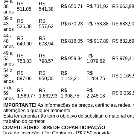
34 a
R$
R$
38
R$ 650,71
R$ 731,92
R$ 663,9
511,05
541,38
anos
39 a
R$
R$
43
R$ 670,23
R$ 753,88
R$ 683,9
526,38
557,62
anos
44 a
R$
R$
48
R$ 816,05
R$ 917,89
R$ 832,6
640,90
678,94
anos
49 a
R$
R$
R$
53
R$ 959,84
R$ 979,4
753,83
798,57
1.079,62
anos
54 a
R$
R$
R$
R$
58
R$ 1.165,
897,06
950,30
1.142,21
1.284,75
anos
+ de
R$
R$
R$
R$
59
R$ 2.039,
1.569,77
1.662,93
1.998,75
2.248,18
anos
IMPORTANTE!
As informações de preços, carências, redes, r
alterações a qualquer momento.
Esta ferramenta não tem o objetivo de substituir o material o
trabalho do corretor.
COMPULSÓRIO - 30% DE COPARTICIPAÇÃO
Taxa de Inscrição: (Por Contrato) - R$ 7,50 por vida,