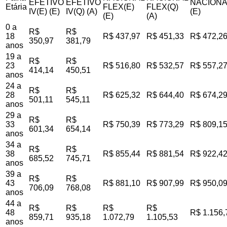
EFETIVO
EFETIVO
NACIONA
Etária
FLEX(E)
FLEX(Q)
IV(E) (E)
IV(Q) (A)
(E)
(E)
(A)
0 a
R$
R$
18
R$ 437,97
R$ 451,33
R$ 472,2
350,97
381,79
anos
19 a
R$
R$
23
R$ 516,80
R$ 532,57
R$ 557,2
414,14
450,51
anos
24 a
R$
R$
28
R$ 625,32
R$ 644,40
R$ 674,2
501,11
545,11
anos
29 a
R$
R$
33
R$ 750,39
R$ 773,29
R$ 809,1
601,34
654,14
anos
34 a
R$
R$
38
R$ 855,44
R$ 881,54
R$ 922,4
685,52
745,71
anos
39 a
R$
R$
43
R$ 881,10
R$ 907,99
R$ 950,0
706,09
768,08
anos
44 a
R$
R$
R$
R$
48
R$ 1.156,
859,71
935,18
1.072,79
1.105,53
anos