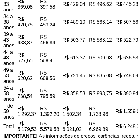
R$
R$
33
R$ 429,04
R$ 496,62
R$ 445,2
369,08
397,58
anos
34 a
R$
R$
38
R$ 489,10
R$ 566,14
R$ 507,5
420,75
453,24
anos
39 a
R$
R$
43
R$ 503,77
R$ 583,12
R$ 522,7
433,37
466,84
anos
44 a
R$
R$
48
R$ 613,37
R$ 709,98
R$ 636,5
527,65
568,41
anos
49 a
R$
R$
53
R$ 721,45
R$ 835,08
R$ 748,6
620,62
668,56
anos
54 a
R$
R$
58
R$ 858,53
R$ 993,75
R$ 890,9
738,54
795,59
anos
+ de
R$
R$
R$
R$
59
R$ 1.559,
1.292,37
1.392,20
1.502,34
1.738,96
anos
R$
R$
R$
R$
Total
R$ 6.248,
5.179,53
5.579,58
6.021,02
6.969,39
IMPORTANTE!
As informações de preços, carências, redes, r