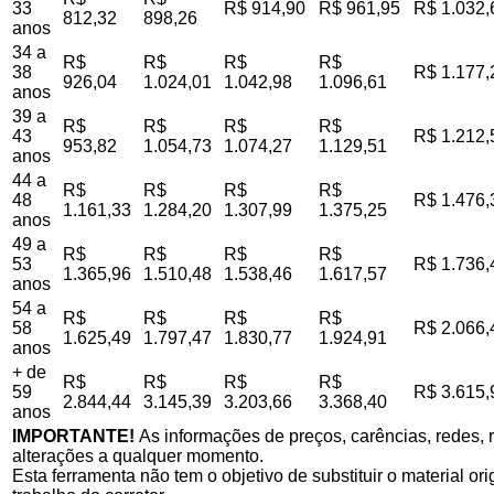
33
R$ 914,90
R$ 961,95
R$ 1.032,
812,32
898,26
anos
34 a
R$
R$
R$
R$
38
R$ 1.177,
926,04
1.024,01
1.042,98
1.096,61
anos
39 a
R$
R$
R$
R$
43
R$ 1.212,
953,82
1.054,73
1.074,27
1.129,51
anos
44 a
R$
R$
R$
R$
48
R$ 1.476,
1.161,33
1.284,20
1.307,99
1.375,25
anos
49 a
R$
R$
R$
R$
53
R$ 1.736,
1.365,96
1.510,48
1.538,46
1.617,57
anos
54 a
R$
R$
R$
R$
58
R$ 2.066,
1.625,49
1.797,47
1.830,77
1.924,91
anos
+ de
R$
R$
R$
R$
59
R$ 3.615,
2.844,44
3.145,39
3.203,66
3.368,40
anos
IMPORTANTE!
As informações de preços, carências, redes, r
alterações a qualquer momento.
Esta ferramenta não tem o objetivo de substituir o material o