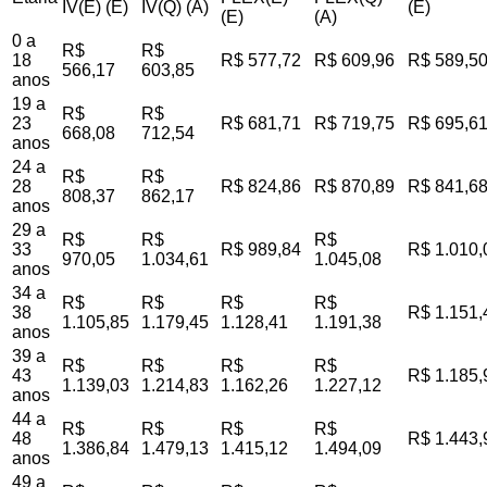
IV(E) (E)
IV(Q) (A)
(E)
(E)
(A)
0 a
R$
R$
18
R$ 577,72
R$ 609,96
R$ 589,5
566,17
603,85
anos
19 a
R$
R$
23
R$ 681,71
R$ 719,75
R$ 695,6
668,08
712,54
anos
24 a
R$
R$
28
R$ 824,86
R$ 870,89
R$ 841,6
808,37
862,17
anos
29 a
R$
R$
R$
33
R$ 989,84
R$ 1.010,
970,05
1.034,61
1.045,08
anos
34 a
R$
R$
R$
R$
38
R$ 1.151,
1.105,85
1.179,45
1.128,41
1.191,38
anos
39 a
R$
R$
R$
R$
43
R$ 1.185,
1.139,03
1.214,83
1.162,26
1.227,12
anos
44 a
R$
R$
R$
R$
48
R$ 1.443,
1.386,84
1.479,13
1.415,12
1.494,09
anos
49 a