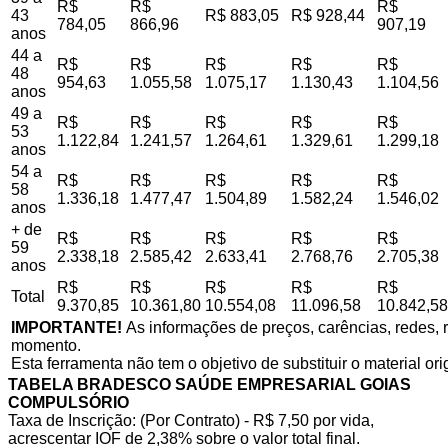
R$
R$
R$
43
R$ 883,05
R$ 928,44
784,05
866,96
907,19
anos
44 a
R$
R$
R$
R$
R$
48
954,63
1.055,58
1.075,17
1.130,43
1.104,56
anos
49 a
R$
R$
R$
R$
R$
53
1.122,84
1.241,57
1.264,61
1.329,61
1.299,18
anos
54 a
R$
R$
R$
R$
R$
58
1.336,18
1.477,47
1.504,89
1.582,24
1.546,02
anos
+ de
R$
R$
R$
R$
R$
59
2.338,18
2.585,42
2.633,41
2.768,76
2.705,38
anos
R$
R$
R$
R$
R$
Total
9.370,85
10.361,80
10.554,08
11.096,58
10.842,58
IMPORTANTE!
As informações de preços, carências, redes, r
momento.
Esta ferramenta não tem o objetivo de substituir o material or
TABELA BRADESCO SAÚDE EMPRESARIAL GOIAS
COMPULSÓRIO
Taxa de Inscrição: (Por Contrato) - R$ 7,50 por vida,
acrescentar IOF de 2,38% sobre o valor total final.