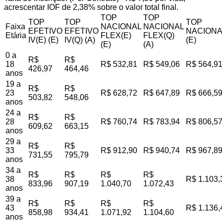
acrescentar IOF de 2,38% sobre o valor total final.
TOP
TOP
TOP
TOP
TOP
Faixa
NACIONAL
NACIONAL
EFETIVO
EFETIVO
NACIONA
Etária
FLEX(E)
FLEX(Q)
IV(E) (E)
IV(Q) (A)
(E)
(E)
(A)
0 a
R$
R$
18
R$ 532,81
R$ 549,06
R$ 564,9
426,97
464,46
anos
19 a
R$
R$
23
R$ 628,72
R$ 647,89
R$ 666,5
503,82
548,06
anos
24 a
R$
R$
28
R$ 760,74
R$ 783,94
R$ 806,5
609,62
663,15
anos
29 a
R$
R$
33
R$ 912,90
R$ 940,74
R$ 967,8
731,55
795,79
anos
34 a
R$
R$
R$
R$
38
R$ 1.103,
833,96
907,19
1.040,70
1.072,43
anos
39 a
R$
R$
R$
R$
43
R$ 1.136,
858,98
934,41
1.071,92
1.104,60
anos