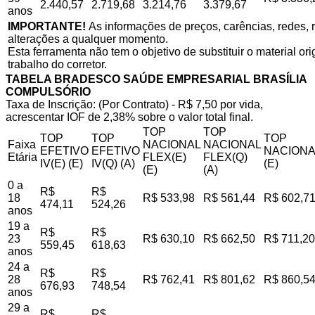
2.440,57
2.719,68
3.214,76
3.379,67
anos
IMPORTANTE!
As informações de preços, carências, redes, r
alterações a qualquer momento.
Esta ferramenta não tem o objetivo de substituir o material o
trabalho do corretor.
TABELA BRADESCO SAÚDE EMPRESARIAL BRASÍLIA
COMPULSÓRIO
Taxa de Inscrição: (Por Contrato) - R$ 7,50 por vida,
acrescentar IOF de 2,38% sobre o valor total final.
TOP
TOP
TOP
TOP
TOP
Faixa
NACIONAL
NACIONAL
EFETIVO
EFETIVO
NACIONA
Etária
FLEX(E)
FLEX(Q)
IV(E) (E)
IV(Q) (A)
(E)
(E)
(A)
0 a
R$
R$
18
R$ 533,98
R$ 561,44
R$ 602,7
474,11
524,26
anos
19 a
R$
R$
23
R$ 630,10
R$ 662,50
R$ 711,20
559,45
618,63
anos
24 a
R$
R$
28
R$ 762,41
R$ 801,62
R$ 860,5
676,93
748,54
anos
29 a
R$
R$