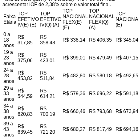
acrescentar IOF de 2,38% sobre o valor total final.
TOP
TOP
TOP
TOP
TOP
Faixa
NACIONAL
NACIONAL
EFETIVO
EFETIVO
NACIONA
Etária
FLEX(E)
FLEX(Q)
IV(E) (E)
IV(Q) (A)
(E)
(E)
(A)
0 a
R$
R$
18
R$ 338,14
R$ 406,35
R$ 345,0
317,85
358,48
anos
19 a
R$
R$
23
R$ 399,01
R$ 479,49
R$ 407,1
375,06
423,01
anos
24 a
R$
R$
28
R$ 482,80
R$ 580,18
R$ 492,6
453,82
511,84
anos
29 a
R$
R$
33
R$ 579,36
R$ 696,22
R$ 591,1
544,59
614,21
anos
34 a
R$
R$
38
R$ 660,46
R$ 793,68
R$ 673,9
620,83
700,19
anos
39 a
R$
R$
43
R$ 680,27
R$ 817,49
R$ 694,1
639,45
721,20
anos