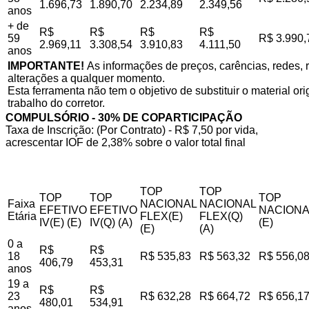
1.696,73
1.890,70
2.234,89
2.349,56
anos
+ de
R$
R$
R$
R$
59
R$ 3.990,
2.969,11
3.308,54
3.910,83
4.111,50
anos
IMPORTANTE!
As informações de preços, carências, redes, r
alterações a qualquer momento.
Esta ferramenta não tem o objetivo de substituir o material o
trabalho do corretor.
COMPULSÓRIO - 30% DE COPARTICIPAÇÃO
Taxa de Inscrição: (Por Contrato) - R$ 7,50 por vida,
acrescentar IOF de 2,38% sobre o valor total final
TOP
TOP
TOP
TOP
TOP
Faixa
NACIONAL
NACIONAL
EFETIVO
EFETIVO
NACIONA
Etária
FLEX(E)
FLEX(Q)
IV(E) (E)
IV(Q) (A)
(E)
(E)
(A)
0 a
R$
R$
18
R$ 535,83
R$ 563,32
R$ 556,0
406,79
453,31
anos
19 a
R$
R$
23
R$ 632,28
R$ 664,72
R$ 656,1
480,01
534,91
anos