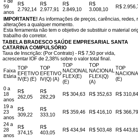
+ de
R$
R$
R$
R$
59
R$ 2.956,
2.792,14
2.977,91
2.849,10
3.008,10
anos
IMPORTANTE!
As informações de preços, carências, redes, r
alterações a qualquer momento.
Esta ferramenta não tem o objetivo de substituir o material o
trabalho do corretor.
TABELA BRADESCO SAÚDE EMPRESARIAL SANTA
CATARINA COMPULSÓRIO
Taxa de Inscrição: (Por Contrato) - R$ 7,50 por vida,
acrescentar IOF de 2,38% sobre o valor total final.
TOP
TOP
TOP
TOP
TOP
Faixa
NACIONAL
NACIONAL
EFETIVO
EFETIVO
NACIONA
Etária
FLEX(E)
FLEX(Q)
IV(E) (E)
IV(Q) (A)
(E)
(E)
(A)
0 a
R$
R$
18
R$ 304,63
R$ 352,63
R$ 310,8
262,05
282,29
anos
19 a
R$
R$
23
R$ 359,46
R$ 416,10
R$ 366,7
309,22
333,10
anos
24 a
R$
R$
28
R$ 434,94
R$ 503,48
R$ 443,8
374,15
403,05
anos