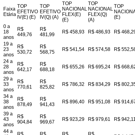
TOP
TOP
TOP
TOP
TOP
Faixa
NACIONAL
NACIONAL
EFETIVO
EFETIVO
NACIONA
Etária
FLEX(E)
FLEX(Q)
IV(E) (E)
IV(Q) (A)
(E)
(E)
(A)
0 a
R$
R$
18
R$ 458,93
R$ 486,93
R$ 468,2
449,76
481,99
anos
19 a
R$
R$
23
R$ 541,54
R$ 574,58
R$ 552,5
530,72
568,75
anos
24 a
R$
R$
28
R$ 655,26
R$ 695,24
R$ 668,6
642,17
688,18
anos
29 a
R$
R$
33
R$ 786,32
R$ 834,29
R$ 802,3
770,61
825,82
anos
34 a
R$
R$
38
R$ 896,40
R$ 951,08
R$ 914,6
878,49
941,43
anos
39 a
R$
R$
43
R$ 923,29
R$ 979,61
R$ 942,1
904,84
969,67
anos
44 a
R$
R$
R$
R$