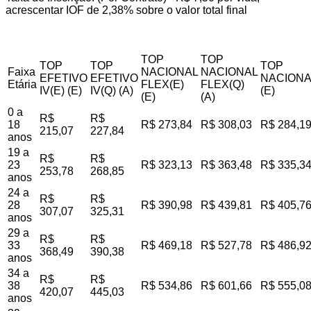
acrescentar IOF de 2,38% sobre o valor total final
TOP
TOP
TOP
TOP
TOP
Faixa
NACIONAL
NACIONAL
EFETIVO
EFETIVO
NACIONA
Etária
FLEX(E)
FLEX(Q)
IV(E) (E)
IV(Q) (A)
(E)
(E)
(A)
0 a
R$
R$
18
R$ 273,84
R$ 308,03
R$ 284,1
215,07
227,84
anos
19 a
R$
R$
23
R$ 323,13
R$ 363,48
R$ 335,3
253,78
268,85
anos
24 a
R$
R$
28
R$ 390,98
R$ 439,81
R$ 405,7
307,07
325,31
anos
29 a
R$
R$
33
R$ 469,18
R$ 527,78
R$ 486,9
368,49
390,38
anos
34 a
R$
R$
38
R$ 534,86
R$ 601,66
R$ 555,0
420,07
445,03
anos