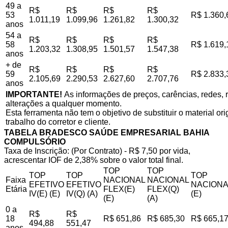
49 a
R$
R$
R$
R$
53
R$ 1.360,
1.011,19
1.099,96
1.261,82
1.300,32
anos
54 a
R$
R$
R$
R$
58
R$ 1.619,
1.203,32
1.308,95
1.501,57
1.547,38
anos
+ de
R$
R$
R$
R$
59
R$ 2.833,
2.105,69
2.290,53
2.627,60
2.707,76
anos
IMPORTANTE!
As informações de preços, carências, redes, r
alterações a qualquer momento.
Esta ferramenta não tem o objetivo de substituir o material o
trabalho do corretor e cliente.
TABELA BRADESCO SAÚDE EMPRESARIAL BAHIA
COMPULSÓRIO
Taxa de Inscrição: (Por Contrato) - R$ 7,50 por vida,
acrescentar IOF de 2,38% sobre o valor total final.
TOP
TOP
TOP
TOP
TOP
Faixa
NACIONAL
NACIONAL
EFETIVO
EFETIVO
NACIONA
Etária
FLEX(E)
FLEX(Q)
IV(E) (E)
IV(Q) (A)
(E)
(E)
(A)
0 a
R$
R$
18
R$ 651,86
R$ 685,30
R$ 665,1
494,88
551,47
anos