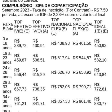
trabalho do corretor.
COMPULSÓRIO - 30% DE COPARTICIPAÇÃO
Setembro 2023 - Taxa de Inscrição: (Por Contrato) - R$ 7,50
por vida, acrescentar IOF de 2,38% sobre o valor total final
TOP
TOP
TOP
TOP
TOP
Faixa
NACIONAL
NACIONAL
EFETIVO
EFETIVO
IDEAL
Etária
FLEX(E)
FLEX(Q)
IV(E) (E)
IV(Q) (A)
1(E) (E)
(E)
(A)
0 a
R$
R$
R$
18
R$ 438,93
R$ 461,50
389,72
430,94
450,93
anos
19 a
R$
R$
R$
23
R$ 517,94
R$ 544,57
459,87
508,51
532,10
anos
24 a
R$
R$
R$
28
R$ 626,70
R$ 658,92
556,44
615,29
643,84
anos
29 a
R$
R$
R$
33
R$ 752,05
R$ 790,71
667,73
738,35
772,61
anos
34 a
R$
R$
R$
38
R$ 857,33
R$ 901,40
761,21
841,71
880,77
anos
39 a