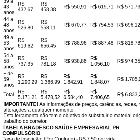
39 a
R$
R$
43
R$ 550,91
R$ 619,71
R$ 571,7
432,67
458,38
anos
44 a
R$
R$
48
R$ 670,77
R$ 754,53
R$ 696,1
526,80
558,11
anos
49 a
R$
R$
53
R$ 788,96
R$ 887,48
R$ 818,7
619,62
656,45
anos
54 a
R$
R$
R$
58
R$ 938,86
R$ 974,3
737,35
781,18
1.056,10
anos
+ de
R$
R$
R$
R$
59
R$ 1.705,
1.290,29
1.366,99
1.642,91
1.848,07
anos
R$
R$
R$
R$
Total
R$ 6.833,
5.171,21
5.478,52
6.584,40
7.406,65
IMPORTANTE!
As informações de preços, carências, redes, r
alterações a qualquer momento.
Esta ferramenta não tem o objetivo de substituir o material o
trabalho do corretor.
TABELA BRADESCO SAÚDE EMPRESARIAL PR
COMPULSÓRIO
Taxa de Inscrição: (Por Contrato) - R$ 7,50 por vida,