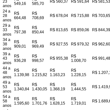
23
R$ 560,37
R$ 591,64
R$ 581,5
549,16
585,70
anos
24 a
R$
R$
28
R$ 678,04
R$ 715,88
R$ 703,6
664,48
708,69
anos
29 a
R$
R$
33
R$ 813,65
R$ 859,06
R$ 844,3
797,38
850,44
anos
34 a
R$
R$
38
R$ 927,55
R$ 979,32
R$ 962,6
909,01
969,49
anos
39 a
R$
R$
R$
43
R$ 955,38
R$ 991,4
936,28
998,57
1.008,70
anos
44 a
R$
R$
R$
R$
48
R$ 1.207,
1.139,98
1.215,82
1.163,23
1.228,15
anos
49 a
R$
R$
R$
R$
53
R$ 1.419,
1.340,84
1.430,05
1.368,19
1.444,55
anos
54 a
R$
R$
R$
R$
58
R$ 1.689,
1.595,60
1.701,76
1.628,15
1.719,01
anos