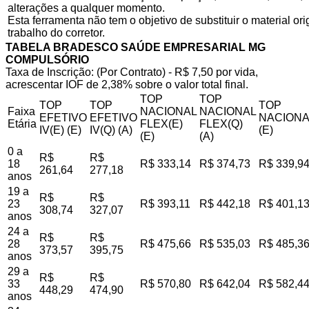
alterações a qualquer momento.
Esta ferramenta não tem o objetivo de substituir o material o
trabalho do corretor.
TABELA BRADESCO SAÚDE EMPRESARIAL MG
COMPULSÓRIO
Taxa de Inscrição: (Por Contrato) - R$ 7,50 por vida,
acrescentar IOF de 2,38% sobre o valor total final.
TOP
TOP
TOP
TOP
TOP
Faixa
NACIONAL
NACIONAL
EFETIVO
EFETIVO
NACIONA
Etária
FLEX(E)
FLEX(Q)
IV(E) (E)
IV(Q) (A)
(E)
(E)
(A)
0 a
R$
R$
18
R$ 333,14
R$ 374,73
R$ 339,9
261,64
277,18
anos
19 a
R$
R$
23
R$ 393,11
R$ 442,18
R$ 401,1
308,74
327,07
anos
24 a
R$
R$
28
R$ 475,66
R$ 535,03
R$ 485,3
373,57
395,75
anos
29 a
R$
R$
33
R$ 570,80
R$ 642,04
R$ 582,4
448,29
474,90
anos