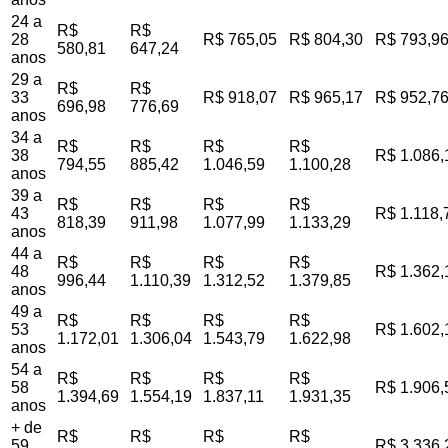
24 a
R$
R$
28
R$ 765,05
R$ 804,30
R$ 793,9
580,81
647,24
anos
29 a
R$
R$
33
R$ 918,07
R$ 965,17
R$ 952,7
696,98
776,69
anos
34 a
R$
R$
R$
R$
38
R$ 1.086,
794,55
885,42
1.046,59
1.100,28
anos
39 a
R$
R$
R$
R$
43
R$ 1.118,
818,39
911,98
1.077,99
1.133,29
anos
44 a
R$
R$
R$
R$
48
R$ 1.362,
996,44
1.110,39
1.312,52
1.379,85
anos
49 a
R$
R$
R$
R$
53
R$ 1.602,
1.172,01
1.306,04
1.543,79
1.622,98
anos
54 a
R$
R$
R$
R$
58
R$ 1.906,
1.394,69
1.554,19
1.837,11
1.931,35
anos
+ de
R$
R$
R$
R$
59
R$ 3.336,