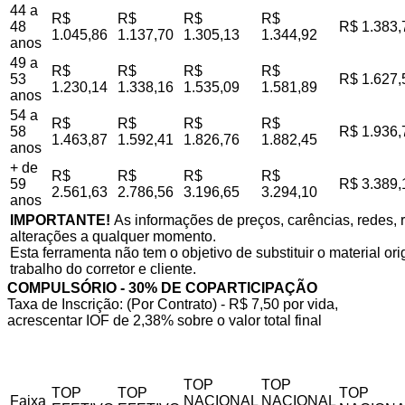
44 a
R$
R$
R$
R$
48
R$ 1.383,
1.045,86
1.137,70
1.305,13
1.344,92
anos
49 a
R$
R$
R$
R$
53
R$ 1.627,
1.230,14
1.338,16
1.535,09
1.581,89
anos
54 a
R$
R$
R$
R$
58
R$ 1.936,
1.463,87
1.592,41
1.826,76
1.882,45
anos
+ de
R$
R$
R$
R$
59
R$ 3.389,
2.561,63
2.786,56
3.196,65
3.294,10
anos
IMPORTANTE!
As informações de preços, carências, redes, r
alterações a qualquer momento.
Esta ferramenta não tem o objetivo de substituir o material o
trabalho do corretor e cliente.
COMPULSÓRIO - 30% DE COPARTICIPAÇÃO
Taxa de Inscrição: (Por Contrato) - R$ 7,50 por vida,
acrescentar IOF de 2,38% sobre o valor total final
TOP
TOP
TOP
TOP
TOP
Faixa
NACIONAL
NACIONAL