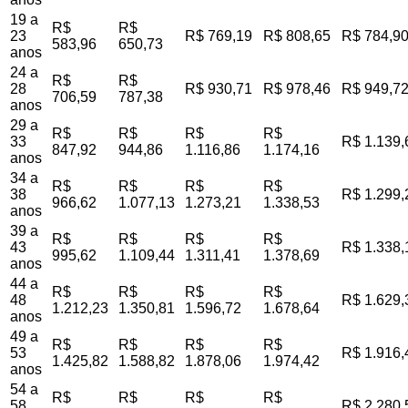
19 a
R$
R$
23
R$ 769,19
R$ 808,65
R$ 784,9
583,96
650,73
anos
24 a
R$
R$
28
R$ 930,71
R$ 978,46
R$ 949,7
706,59
787,38
anos
29 a
R$
R$
R$
R$
33
R$ 1.139,
847,92
944,86
1.116,86
1.174,16
anos
34 a
R$
R$
R$
R$
38
R$ 1.299,
966,62
1.077,13
1.273,21
1.338,53
anos
39 a
R$
R$
R$
R$
43
R$ 1.338,
995,62
1.109,44
1.311,41
1.378,69
anos
44 a
R$
R$
R$
R$
48
R$ 1.629,
1.212,23
1.350,81
1.596,72
1.678,64
anos
49 a
R$
R$
R$
R$
53
R$ 1.916,
1.425,82
1.588,82
1.878,06
1.974,42
anos
54 a
R$
R$
R$
R$
58
R$ 2.280,