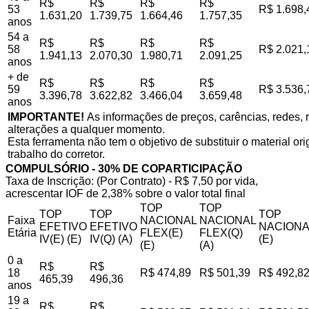
R$
R$
R$
R$
53
R$ 1.698,
1.631,20
1.739,75
1.664,46
1.757,35
anos
54 a
R$
R$
R$
R$
58
R$ 2.021,
1.941,13
2.070,30
1.980,71
2.091,25
anos
+ de
R$
R$
R$
R$
59
R$ 3.536,
3.396,78
3.622,82
3.466,04
3.659,48
anos
IMPORTANTE!
As informações de preços, carências, redes, r
alterações a qualquer momento.
Esta ferramenta não tem o objetivo de substituir o material o
trabalho do corretor.
COMPULSÓRIO - 30% DE COPARTICIPAÇÃO
Taxa de Inscrição: (Por Contrato) - R$ 7,50 por vida,
acrescentar IOF de 2,38% sobre o valor total final
TOP
TOP
TOP
TOP
TOP
Faixa
NACIONAL
NACIONAL
EFETIVO
EFETIVO
NACIONA
Etária
FLEX(E)
FLEX(Q)
IV(E) (E)
IV(Q) (A)
(E)
(E)
(A)
0 a
R$
R$
18
R$ 474,89
R$ 501,39
R$ 492,8
465,39
496,36
anos
19 a
R$
R$