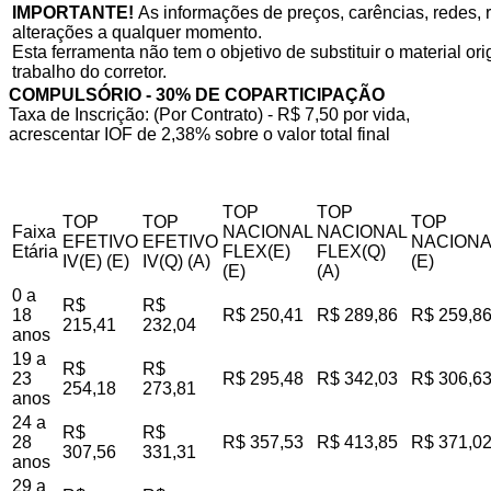
IMPORTANTE!
As informações de preços, carências, redes, r
alterações a qualquer momento.
Esta ferramenta não tem o objetivo de substituir o material o
trabalho do corretor.
COMPULSÓRIO - 30% DE COPARTICIPAÇÃO
Taxa de Inscrição: (Por Contrato) - R$ 7,50 por vida,
acrescentar IOF de 2,38% sobre o valor total final
TOP
TOP
TOP
TOP
TOP
Faixa
NACIONAL
NACIONAL
EFETIVO
EFETIVO
NACIONA
Etária
FLEX(E)
FLEX(Q)
IV(E) (E)
IV(Q) (A)
(E)
(E)
(A)
0 a
R$
R$
18
R$ 250,41
R$ 289,86
R$ 259,8
215,41
232,04
anos
19 a
R$
R$
23
R$ 295,48
R$ 342,03
R$ 306,6
254,18
273,81
anos
24 a
R$
R$
28
R$ 357,53
R$ 413,85
R$ 371,0
307,56
331,31
anos
29 a