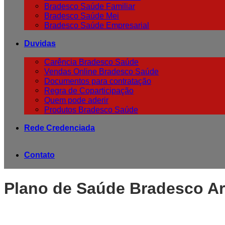
Bradesco Saúde Familiar
Bradesco Saúde Mei
Bradesco Saúde Empresarial
Duvidas
Carência Bradesco Saúde
Vendas Online Bradesco Saúde
Documentos para contratação
Regra de Coparticipação
Quem pode aderir
Produtos Bradesco Saúde
Rede Credenciada
Contato
Plano de Saúde Bradesco A