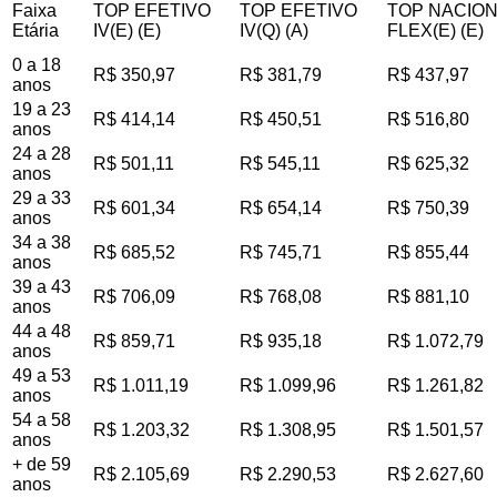
Faixa
TOP EFETIVO
TOP EFETIVO
TOP NACIO
Etária
IV(E) (E)
IV(Q) (A)
FLEX(E) (E)
0 a 18
R$ 350,97
R$ 381,79
R$ 437,97
anos
19 a 23
R$ 414,14
R$ 450,51
R$ 516,80
anos
24 a 28
R$ 501,11
R$ 545,11
R$ 625,32
anos
29 a 33
R$ 601,34
R$ 654,14
R$ 750,39
anos
34 a 38
R$ 685,52
R$ 745,71
R$ 855,44
anos
39 a 43
R$ 706,09
R$ 768,08
R$ 881,10
anos
44 a 48
R$ 859,71
R$ 935,18
R$ 1.072,79
anos
49 a 53
R$ 1.011,19
R$ 1.099,96
R$ 1.261,82
anos
54 a 58
R$ 1.203,32
R$ 1.308,95
R$ 1.501,57
anos
+ de 59
R$ 2.105,69
R$ 2.290,53
R$ 2.627,60
anos