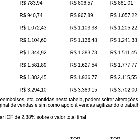
R$ 783,94
R$ 806,57
R$ 881,01
R$ 940,74
R$ 967,89
R$ 1.057,22
R$ 1.072,43
R$ 1.103,38
R$ 1.205,22
R$ 1.104,60
R$ 1.136,48
R$ 1.241,38
R$ 1.344,92
R$ 1.383,73
R$ 1.511,45
R$ 1.581,89
R$ 1.627,54
R$ 1.777,77
R$ 1.882,45
R$ 1.936,77
R$ 2.115,55
R$ 3.294,10
R$ 3.389,15
R$ 3.702,00
reembolsos, etc, contidas nesta tabela, podem sofrer alteraçõe
iginal de vendas e sim como apoio à vendas agilizando o trabalho
ar IOF de 2,38% sobre o valor total final