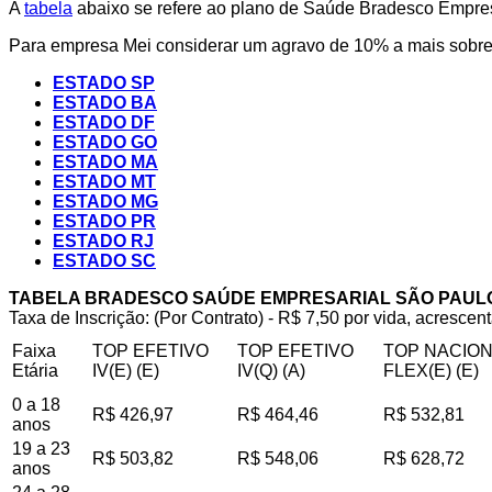
A
tabela
abaixo se refere ao plano de Saúde Bradesco Empresa
Para empresa Mei considerar um agravo de 10% a mais sobre 
ESTADO SP
ESTADO BA
ESTADO DF
ESTADO GO
ESTADO MA
ESTADO MT
ESTADO MG
ESTADO PR
ESTADO RJ
ESTADO SC
TABELA BRADESCO SAÚDE EMPRESARIAL SÃO PAUL
Taxa de Inscrição: (Por Contrato) - R$ 7,50 por vida, acrescent
Faixa
TOP EFETIVO
TOP EFETIVO
TOP NACIO
Etária
IV(E) (E)
IV(Q) (A)
FLEX(E) (E)
0 a 18
R$ 426,97
R$ 464,46
R$ 532,81
anos
19 a 23
R$ 503,82
R$ 548,06
R$ 628,72
anos