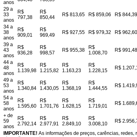
anos
29 a
R$
R$
33
R$ 813,65
R$ 859,06
R$ 844,3
797,38
850,44
anos
34 a
R$
R$
38
R$ 927,55
R$ 979,32
R$ 962,6
909,01
969,49
anos
39 a
R$
R$
R$
43
R$ 955,38
R$ 991,4
936,28
998,57
1.008,70
anos
44 a
R$
R$
R$
R$
48
R$ 1.207,
1.139,98
1.215,82
1.163,23
1.228,15
anos
49 a
R$
R$
R$
R$
53
R$ 1.419,
1.340,84
1.430,05
1.368,19
1.444,55
anos
54 a
R$
R$
R$
R$
58
R$ 1.689,
1.595,60
1.701,76
1.628,15
1.719,01
anos
+ de
R$
R$
R$
R$
59
R$ 2.956,
2.792,14
2.977,91
2.849,10
3.008,10
anos
IMPORTANTE!
As informações de preços, carências, redes, r