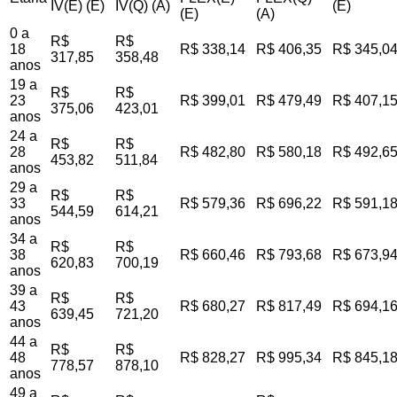
IV(E) (E)
IV(Q) (A)
(E)
(E)
(A)
0 a
R$
R$
18
R$ 338,14
R$ 406,35
R$ 345,0
317,85
358,48
anos
19 a
R$
R$
23
R$ 399,01
R$ 479,49
R$ 407,1
375,06
423,01
anos
24 a
R$
R$
28
R$ 482,80
R$ 580,18
R$ 492,6
453,82
511,84
anos
29 a
R$
R$
33
R$ 579,36
R$ 696,22
R$ 591,1
544,59
614,21
anos
34 a
R$
R$
38
R$ 660,46
R$ 793,68
R$ 673,9
620,83
700,19
anos
39 a
R$
R$
43
R$ 680,27
R$ 817,49
R$ 694,1
639,45
721,20
anos
44 a
R$
R$
48
R$ 828,27
R$ 995,34
R$ 845,1
778,57
878,10
anos
49 a