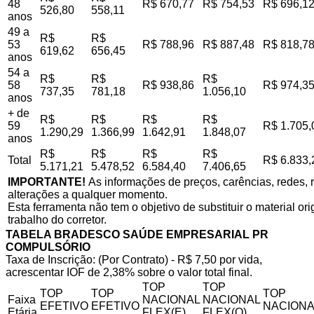
48
R$ 670,77
R$ 754,53
R$ 696,1
526,80
558,11
anos
49 a
R$
R$
53
R$ 788,96
R$ 887,48
R$ 818,7
619,62
656,45
anos
54 a
R$
R$
R$
58
R$ 938,86
R$ 974,3
737,35
781,18
1.056,10
anos
+ de
R$
R$
R$
R$
59
R$ 1.705,
1.290,29
1.366,99
1.642,91
1.848,07
anos
R$
R$
R$
R$
Total
R$ 6.833,
5.171,21
5.478,52
6.584,40
7.406,65
IMPORTANTE!
As informações de preços, carências, redes, r
alterações a qualquer momento.
Esta ferramenta não tem o objetivo de substituir o material o
trabalho do corretor.
TABELA BRADESCO SAÚDE EMPRESARIAL PR
COMPULSÓRIO
Taxa de Inscrição: (Por Contrato) - R$ 7,50 por vida,
acrescentar IOF de 2,38% sobre o valor total final.
TOP
TOP
TOP
TOP
TOP
Faixa
NACIONAL
NACIONAL
EFETIVO
EFETIVO
NACIONA
Etária
FLEX(E)
FLEX(Q)