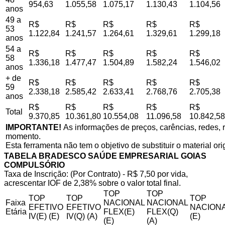
954,63
1.055,58
1.075,17
1.130,43
1.104,56
anos
49 a
R$
R$
R$
R$
R$
53
1.122,84
1.241,57
1.264,61
1.329,61
1.299,18
anos
54 a
R$
R$
R$
R$
R$
58
1.336,18
1.477,47
1.504,89
1.582,24
1.546,02
anos
+ de
R$
R$
R$
R$
R$
59
2.338,18
2.585,42
2.633,41
2.768,76
2.705,38
anos
R$
R$
R$
R$
R$
Total
9.370,85
10.361,80
10.554,08
11.096,58
10.842,58
IMPORTANTE!
As informações de preços, carências, redes, r
momento.
Esta ferramenta não tem o objetivo de substituir o material or
TABELA BRADESCO SAÚDE EMPRESARIAL GOIAS
COMPULSÓRIO
Taxa de Inscrição: (Por Contrato) - R$ 7,50 por vida,
acrescentar IOF de 2,38% sobre o valor total final.
TOP
TOP
TOP
TOP
TOP
Faixa
NACIONAL
NACIONAL
EFETIVO
EFETIVO
NACIONA
Etária
FLEX(E)
FLEX(Q)
IV(E) (E)
IV(Q) (A)
(E)
(E)
(A)