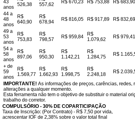
43
R$ 670,23
R$ 753,88
R$ 683,9
526,38
557,62
anos
44 a
R$
R$
48
R$ 816,05
R$ 917,89
R$ 832,6
640,90
678,94
anos
49 a
R$
R$
R$
53
R$ 959,84
R$ 979,4
753,83
798,57
1.079,62
anos
54 a
R$
R$
R$
R$
58
R$ 1.165,
897,06
950,30
1.142,21
1.284,75
anos
+ de
R$
R$
R$
R$
59
R$ 2.039,
1.569,77
1.662,93
1.998,75
2.248,18
anos
IMPORTANTE!
As informações de preços, carências, redes, r
alterações a qualquer momento.
Esta ferramenta não tem o objetivo de substituir o material o
trabalho do corretor.
COMPULSÓRIO - 30% DE COPARTICIPAÇÃO
Taxa de Inscrição: (Por Contrato) - R$ 7,50 por vida,
acrescentar IOF de 2,38% sobre o valor total final