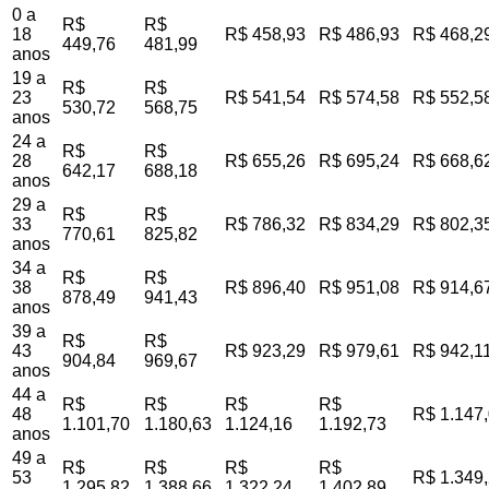
0 a
R$
R$
18
R$ 458,93
R$ 486,93
R$ 468,2
449,76
481,99
anos
19 a
R$
R$
23
R$ 541,54
R$ 574,58
R$ 552,5
530,72
568,75
anos
24 a
R$
R$
28
R$ 655,26
R$ 695,24
R$ 668,6
642,17
688,18
anos
29 a
R$
R$
33
R$ 786,32
R$ 834,29
R$ 802,3
770,61
825,82
anos
34 a
R$
R$
38
R$ 896,40
R$ 951,08
R$ 914,6
878,49
941,43
anos
39 a
R$
R$
43
R$ 923,29
R$ 979,61
R$ 942,1
904,84
969,67
anos
44 a
R$
R$
R$
R$
48
R$ 1.147
1.101,70
1.180,63
1.124,16
1.192,73
anos
49 a
R$
R$
R$
R$
53
R$ 1.349
1.295,82
1.388,66
1.322,24
1.402,89