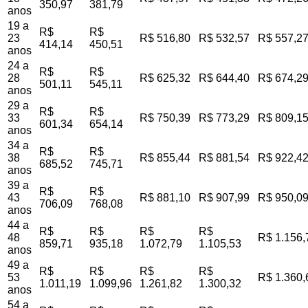
350,97
381,79
anos
19 a
R$
R$
23
R$ 516,80
R$ 532,57
R$ 557,2
414,14
450,51
anos
24 a
R$
R$
28
R$ 625,32
R$ 644,40
R$ 674,2
501,11
545,11
anos
29 a
R$
R$
33
R$ 750,39
R$ 773,29
R$ 809,1
601,34
654,14
anos
34 a
R$
R$
38
R$ 855,44
R$ 881,54
R$ 922,4
685,52
745,71
anos
39 a
R$
R$
43
R$ 881,10
R$ 907,99
R$ 950,0
706,09
768,08
anos
44 a
R$
R$
R$
R$
48
R$ 1.156,
859,71
935,18
1.072,79
1.105,53
anos
49 a
R$
R$
R$
R$
53
R$ 1.360,
1.011,19
1.099,96
1.261,82
1.300,32
anos
54 a