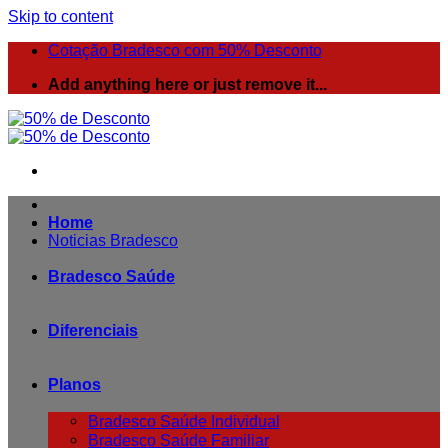
Skip to content
Cotação Bradesco com 50% Desconto
Add anything here or just remove it...
Home
Noticias Bradesco
Bradesco Saúde
Diferenciais
Planos
Bradesco Saúde Individual
Bradesco Saúde Familiar