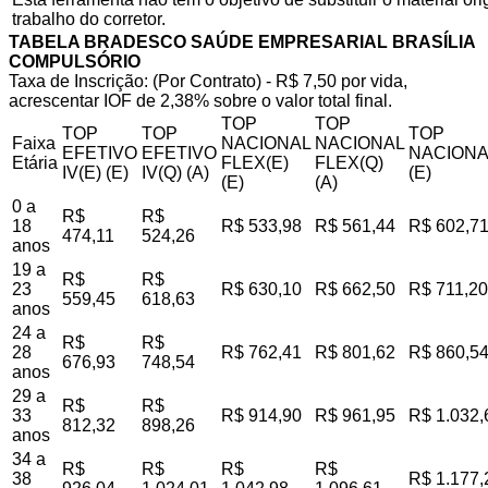
trabalho do corretor.
TABELA BRADESCO SAÚDE EMPRESARIAL BRASÍLIA
COMPULSÓRIO
Taxa de Inscrição: (Por Contrato) - R$ 7,50 por vida,
acrescentar IOF de 2,38% sobre o valor total final.
TOP
TOP
TOP
TOP
TOP
Faixa
NACIONAL
NACIONAL
EFETIVO
EFETIVO
NACIONA
Etária
FLEX(E)
FLEX(Q)
IV(E) (E)
IV(Q) (A)
(E)
(E)
(A)
0 a
R$
R$
18
R$ 533,98
R$ 561,44
R$ 602,7
474,11
524,26
anos
19 a
R$
R$
23
R$ 630,10
R$ 662,50
R$ 711,20
559,45
618,63
anos
24 a
R$
R$
28
R$ 762,41
R$ 801,62
R$ 860,5
676,93
748,54
anos
29 a
R$
R$
33
R$ 914,90
R$ 961,95
R$ 1.032,
812,32
898,26
anos
34 a
R$
R$
R$
R$
38
R$ 1.177,