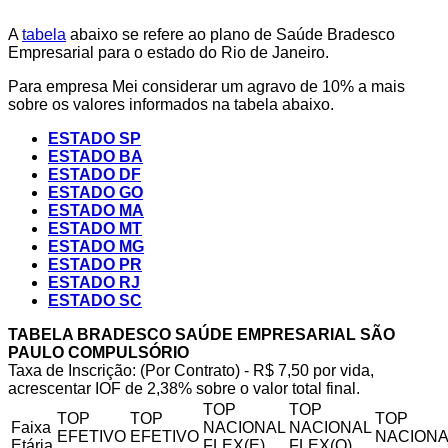
A
tabela
abaixo se refere ao plano de Saúde Bradesco
Empresarial para o estado do Rio de Janeiro.
Para empresa Mei considerar um agravo de 10% a mais
sobre os valores informados na tabela abaixo.
ESTADO SP
ESTADO BA
ESTADO DF
ESTADO GO
ESTADO MA
ESTADO MT
ESTADO MG
ESTADO PR
ESTADO RJ
ESTADO SC
TABELA BRADESCO SAÚDE EMPRESARIAL SÃO
PAULO COMPULSÓRIO
Taxa de Inscrição: (Por Contrato) - R$ 7,50 por vida,
acrescentar IOF de 2,38% sobre o valor total final.
TOP
TOP
TOP
TOP
TOP
Faixa
NACIONAL
NACIONAL
EFETIVO
EFETIVO
NACIONA
Etária
FLEX(E)
FLEX(Q)