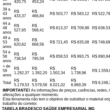
420,75
453,24
anos
39 a
R$
R$
43
R$ 503,77
R$ 583,12
R$ 522,7
433,37
466,84
anos
44 a
R$
R$
48
R$ 613,37
R$ 709,98
R$ 636,5
527,65
568,41
anos
49 a
R$
R$
53
R$ 721,45
R$ 835,08
R$ 748,6
620,62
668,56
anos
54 a
R$
R$
58
R$ 858,53
R$ 993,75
R$ 890,9
738,54
795,59
anos
+ de
R$
R$
R$
R$
59
R$ 1.559,
1.292,37
1.392,20
1.502,34
1.738,96
anos
R$
R$
R$
R$
Total
R$ 6.248,
5.179,53
5.579,58
6.021,02
6.969,39
IMPORTANTE!
As informações de preços, carências, redes, r
alterações a qualquer momento.
Esta ferramenta não tem o objetivo de substituir o material o
trabalho do corretor.
TABELA BRADESCO SAÚDE EMPRESARIAL MG