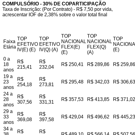
COMPULSÓRIO - 30% DE COPARTICIPAÇÃO
Taxa de Inscrição: (Por Contrato) - R$ 7,50 por vida,
acrescentar IOF de 2,38% sobre o valor total final
TOP
TOP
TOP
TOP
TOP
Faixa
NACIONAL
NACIONAL
EFETIVO
EFETIVO
NACIONA
Etária
FLEX(E)
FLEX(Q)
IV(E) (E)
IV(Q) (A)
(E)
(E)
(A)
0 a
R$
R$
18
R$ 250,41
R$ 289,86
R$ 259,8
215,41
232,04
anos
19 a
R$
R$
23
R$ 295,48
R$ 342,03
R$ 306,6
254,18
273,81
anos
24 a
R$
R$
28
R$ 357,53
R$ 413,85
R$ 371,0
307,56
331,31
anos
29 a
R$
R$
33
R$ 429,04
R$ 496,62
R$ 445,2
369,08
397,58
anos
34 a
R$
R$
38
R$ 489,10
R$ 566,14
R$ 507,5