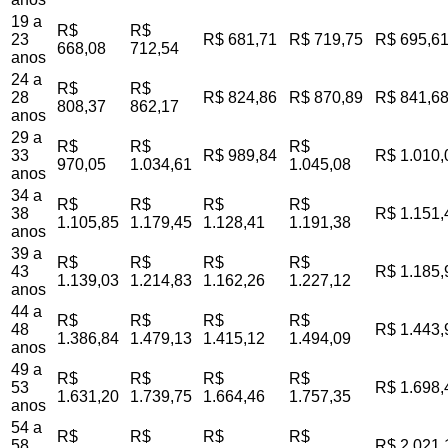
19 a
R$
R$
23
R$ 681,71
R$ 719,75
R$ 695,6
668,08
712,54
anos
24 a
R$
R$
28
R$ 824,86
R$ 870,89
R$ 841,6
808,37
862,17
anos
29 a
R$
R$
R$
33
R$ 989,84
R$ 1.010,
970,05
1.034,61
1.045,08
anos
34 a
R$
R$
R$
R$
38
R$ 1.151,
1.105,85
1.179,45
1.128,41
1.191,38
anos
39 a
R$
R$
R$
R$
43
R$ 1.185,
1.139,03
1.214,83
1.162,26
1.227,12
anos
44 a
R$
R$
R$
R$
48
R$ 1.443,
1.386,84
1.479,13
1.415,12
1.494,09
anos
49 a
R$
R$
R$
R$
53
R$ 1.698,
1.631,20
1.739,75
1.664,46
1.757,35
anos
54 a
R$
R$
R$
R$
58
R$ 2.021,