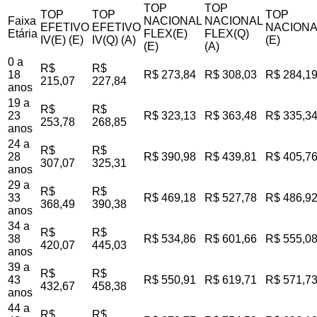
TOP
TOP
TOP
TOP
TOP
Faixa
NACIONAL
NACIONAL
EFETIVO
EFETIVO
NACIONA
Etária
FLEX(E)
FLEX(Q)
IV(E) (E)
IV(Q) (A)
(E)
(E)
(A)
0 a
R$
R$
18
R$ 273,84
R$ 308,03
R$ 284,1
215,07
227,84
anos
19 a
R$
R$
23
R$ 323,13
R$ 363,48
R$ 335,3
253,78
268,85
anos
24 a
R$
R$
28
R$ 390,98
R$ 439,81
R$ 405,7
307,07
325,31
anos
29 a
R$
R$
33
R$ 469,18
R$ 527,78
R$ 486,9
368,49
390,38
anos
34 a
R$
R$
38
R$ 534,86
R$ 601,66
R$ 555,0
420,07
445,03
anos
39 a
R$
R$
43
R$ 550,91
R$ 619,71
R$ 571,7
432,67
458,38
anos
44 a
R$
R$