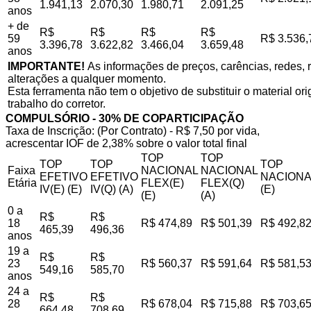
1.941,13
2.070,30
1.980,71
2.091,25
anos
+ de
R$
R$
R$
R$
59
R$ 3.536,
3.396,78
3.622,82
3.466,04
3.659,48
anos
IMPORTANTE!
As informações de preços, carências, redes, r
alterações a qualquer momento.
Esta ferramenta não tem o objetivo de substituir o material o
trabalho do corretor.
COMPULSÓRIO - 30% DE COPARTICIPAÇÃO
Taxa de Inscrição: (Por Contrato) - R$ 7,50 por vida,
acrescentar IOF de 2,38% sobre o valor total final
TOP
TOP
TOP
TOP
TOP
Faixa
NACIONAL
NACIONAL
EFETIVO
EFETIVO
NACIONA
Etária
FLEX(E)
FLEX(Q)
IV(E) (E)
IV(Q) (A)
(E)
(E)
(A)
0 a
R$
R$
18
R$ 474,89
R$ 501,39
R$ 492,8
465,39
496,36
anos
19 a
R$
R$
23
R$ 560,37
R$ 591,64
R$ 581,5
549,16
585,70
anos
24 a
R$
R$
28
R$ 678,04
R$ 715,88
R$ 703,6
664,48
708,69