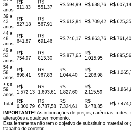
R$
R$
38
R$ 594,99
R$ 688,76
R$ 607,1
511,83
551,37
anos
39 a
R$
R$
43
R$ 612,84
R$ 709,42
R$ 625,3
527,18
567,91
anos
44 a
R$
R$
48
R$ 746,17
R$ 863,76
R$ 761,4
641,87
691,46
anos
49 a
R$
R$
R$
53
R$ 877,65
R$ 895,5
754,97
813,30
1.015,95
anos
54 a
R$
R$
R$
R$
58
R$ 1.065,
898,41
967,83
1.044,40
1.208,98
anos
+ de
R$
R$
R$
R$
59
R$ 1.864,
1.572,13
1.693,61
1.827,60
2.115,59
anos
R$
R$
R$
R$
Total
R$ 7.474,
6.300,79
6.787,58
7.324,61
8.478,85
IMPORTANTE!
As informações de preços, carências, redes, r
alterações a qualquer momento.
Esta ferramenta não tem o objetivo de substituir o material o
trabalho do corretor.