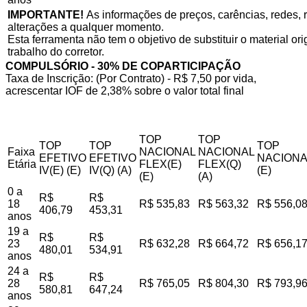
IMPORTANTE!
As informações de preços, carências, redes, r
alterações a qualquer momento.
Esta ferramenta não tem o objetivo de substituir o material o
trabalho do corretor.
COMPULSÓRIO - 30% DE COPARTICIPAÇÃO
Taxa de Inscrição: (Por Contrato) - R$ 7,50 por vida,
acrescentar IOF de 2,38% sobre o valor total final
TOP
TOP
TOP
TOP
TOP
Faixa
NACIONAL
NACIONAL
EFETIVO
EFETIVO
NACIONA
Etária
FLEX(E)
FLEX(Q)
IV(E) (E)
IV(Q) (A)
(E)
(E)
(A)
0 a
R$
R$
18
R$ 535,83
R$ 563,32
R$ 556,0
406,79
453,31
anos
19 a
R$
R$
23
R$ 632,28
R$ 664,72
R$ 656,1
480,01
534,91
anos
24 a
R$
R$
28
R$ 765,05
R$ 804,30
R$ 793,9
580,81
647,24
anos