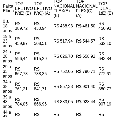
TOP
TOP
TOP
TOP
TOP
Faixa
NACIONAL
NACIONAL
EFETIVO
EFETIVO
IDEAL
Etária
FLEX(E)
FLEX(Q)
IV(E) (E)
IV(Q) (A)
1(E) (E)
(E)
(A)
0 a
R$
R$
R$
18
R$ 438,93
R$ 461,50
389,72
430,94
450,93
anos
19 a
R$
R$
R$
23
R$ 517,94
R$ 544,57
459,87
508,51
532,10
anos
24 a
R$
R$
R$
28
R$ 626,70
R$ 658,92
556,44
615,29
643,84
anos
29 a
R$
R$
R$
33
R$ 752,05
R$ 790,71
667,73
738,35
772,61
anos
34 a
R$
R$
R$
38
R$ 857,33
R$ 901,40
761,21
841,71
880,77
anos
39 a
R$
R$
R$
43
R$ 883,05
R$ 928,44
784,05
866,96
907,19
anos
44 a
R$
R$
R$
R$
R$
48