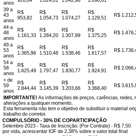
926,04
1.024,01
1.042,98
1.096,61
anos
39 a
R$
R$
R$
R$
43
R$ 1.212,
953,82
1.054,73
1.074,27
1.129,51
anos
44 a
R$
R$
R$
R$
48
R$ 1.476,
1.161,33
1.284,20
1.307,99
1.375,25
anos
49 a
R$
R$
R$
R$
53
R$ 1.736,
1.365,96
1.510,48
1.538,46
1.617,57
anos
54 a
R$
R$
R$
R$
58
R$ 2.066,
1.625,49
1.797,47
1.830,77
1.924,91
anos
+ de
R$
R$
R$
R$
59
R$ 3.615,
2.844,44
3.145,39
3.203,66
3.368,40
anos
IMPORTANTE!
As informações de preços, carências, redes, r
alterações a qualquer momento.
Esta ferramenta não tem o objetivo de substituir o material o
trabalho do corretor.
COMPULSÓRIO - 30% DE COPARTICIPAÇÃO
Setembro 2023 - Taxa de Inscrição: (Por Contrato) - R$ 7,50
por vida, acrescentar IOF de 2,38% sobre o valor total final