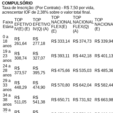
COMPULSÓRIO
Taxa de Inscrição: (Por Contrato) - R$ 7,50 por vida,
acrescentar IOF de 2,38% sobre o valor total final.
TOP
TOP
TOP
TOP
TOP
Faixa
NACIONAL
NACIONAL
EFETIVO
EFETIVO
NACIONA
Etária
FLEX(E)
FLEX(Q)
IV(E) (E)
IV(Q) (A)
(E)
(E)
(A)
0 a
R$
R$
18
R$ 333,14
R$ 374,73
R$ 339,9
261,64
277,18
anos
19 a
R$
R$
23
R$ 393,11
R$ 442,18
R$ 401,1
308,74
327,07
anos
24 a
R$
R$
28
R$ 475,66
R$ 535,03
R$ 485,3
373,57
395,75
anos
29 a
R$
R$
33
R$ 570,80
R$ 642,04
R$ 582,4
448,29
474,90
anos
34 a
R$
R$
38
R$ 650,71
R$ 731,92
R$ 663,9
511,05
541,38
anos
39 a
R$
R$