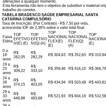
alterações a qualquer momento.
Esta ferramenta não tem o objetivo de substituir o material o
trabalho do corretor.
TABELA BRADESCO SAÚDE EMPRESARIAL SANTA
CATARINA COMPULSÓRIO
Taxa de Inscrição: (Por Contrato) - R$ 7,50 por vida,
acrescentar IOF de 2,38% sobre o valor total final.
TOP
TOP
TOP
TOP
TOP
Faixa
NACIONAL
NACIONAL
EFETIVO
EFETIVO
NACIONA
Etária
FLEX(E)
FLEX(Q)
IV(E) (E)
IV(Q) (A)
(E)
(E)
(A)
0 a
R$
R$
18
R$ 304,63
R$ 352,63
R$ 310,8
262,05
282,29
anos
19 a
R$
R$
23
R$ 359,46
R$ 416,10
R$ 366,7
309,22
333,10
anos
24 a
R$
R$
28
R$ 434,94
R$ 503,48
R$ 443,8
374,15
403,05
anos
29 a
R$
R$
33
R$ 521,93
R$ 604,18
R$ 532,5
448,98
483,66
anos
34 a