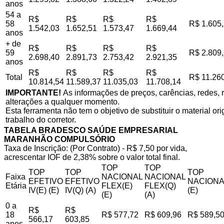
anos
54 a
R$
R$
R$
R$
58
R$ 1.605
1.542,03
1.652,51
1.573,47
1.669,44
anos
+ de
R$
R$
R$
R$
59
R$ 2.809
2.698,40
2.891,73
2.753,42
2.921,35
anos
R$
R$
R$
R$
Total
R$ 11.26
10.814,54
11.589,37
11.035,03
11.708,14
IMPORTANTE!
As informações de preços, carências, redes, r
alterações a qualquer momento.
Esta ferramenta não tem o objetivo de substituir o material o
trabalho do corretor.
TABELA BRADESCO SAÚDE EMPRESARIAL
MARANHÃO COMPULSÓRIO
Taxa de Inscrição: (Por Contrato) - R$ 7,50 por vida,
acrescentar IOF de 2,38% sobre o valor total final.
TOP
TOP
TOP
TOP
TOP
Faixa
NACIONAL
NACIONAL
EFETIVO
EFETIVO
NACIONA
Etária
FLEX(E)
FLEX(Q)
IV(E) (E)
IV(Q) (A)
(E)
(E)
(A)
0 a
R$
R$
18
R$ 577,72
R$ 609,96
R$ 589,5
566,17
603,85
anos