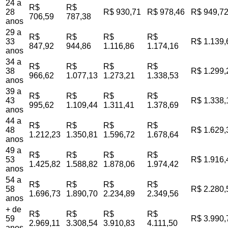
24 a
R$
R$
28
R$ 930,71
R$ 978,46
R$ 949,7
706,59
787,38
anos
29 a
R$
R$
R$
R$
33
R$ 1.139,
847,92
944,86
1.116,86
1.174,16
anos
34 a
R$
R$
R$
R$
38
R$ 1.299,
966,62
1.077,13
1.273,21
1.338,53
anos
39 a
R$
R$
R$
R$
43
R$ 1.338,
995,62
1.109,44
1.311,41
1.378,69
anos
44 a
R$
R$
R$
R$
48
R$ 1.629,
1.212,23
1.350,81
1.596,72
1.678,64
anos
49 a
R$
R$
R$
R$
53
R$ 1.916,
1.425,82
1.588,82
1.878,06
1.974,42
anos
54 a
R$
R$
R$
R$
58
R$ 2.280,
1.696,73
1.890,70
2.234,89
2.349,56
anos
+ de
R$
R$
R$
R$
59
R$ 3.990,
2.969,11
3.308,54
3.910,83
4.111,50
anos