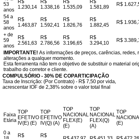
R$
R$
R$
R$
53
R$ 1.627,
1.230,14
1.338,16
1.535,09
1.581,89
anos
54 a
R$
R$
R$
R$
58
R$ 1.936,
1.463,87
1.592,41
1.826,76
1.882,45
anos
+ de
R$
R$
R$
R$
59
R$ 3.389,
2.561,63
2.786,56
3.196,65
3.294,10
anos
IMPORTANTE!
As informações de preços, carências, redes, r
alterações a qualquer momento.
Esta ferramenta não tem o objetivo de substituir o material o
trabalho do corretor e cliente.
COMPULSÓRIO - 30% DE COPARTICIPAÇÃO
Taxa de Inscrição: (Por Contrato) - R$ 7,50 por vida,
acrescentar IOF de 2,38% sobre o valor total final
TOP
TOP
TOP
TOP
TOP
Faixa
NACIONAL
NACIONAL
EFETIVO
EFETIVO
NACIONA
Etária
FLEX(E)
FLEX(Q)
IV(E) (E)
IV(Q) (A)
(E)
(E)
(A)
0 a
R$
R$
18
R$ 437,97
R$ 451,33
R$ 472,2