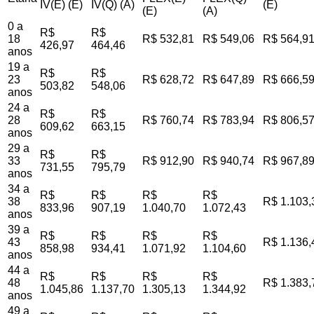
IV(E) (E)
IV(Q) (A)
(E)
(E)
(A)
0 a
R$
R$
18
R$ 532,81
R$ 549,06
R$ 564,9
426,97
464,46
anos
19 a
R$
R$
23
R$ 628,72
R$ 647,89
R$ 666,5
503,82
548,06
anos
24 a
R$
R$
28
R$ 760,74
R$ 783,94
R$ 806,5
609,62
663,15
anos
29 a
R$
R$
33
R$ 912,90
R$ 940,74
R$ 967,8
731,55
795,79
anos
34 a
R$
R$
R$
R$
38
R$ 1.103,
833,96
907,19
1.040,70
1.072,43
anos
39 a
R$
R$
R$
R$
43
R$ 1.136,
858,98
934,41
1.071,92
1.104,60
anos
44 a
R$
R$
R$
R$
48
R$ 1.383,
1.045,86
1.137,70
1.305,13
1.344,92
anos
49 a