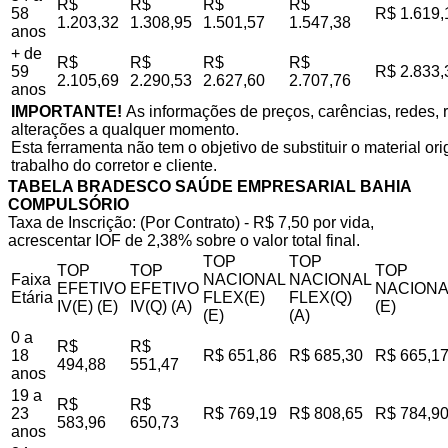
R$
R$
R$
R$
58
R$ 1.619,
1.203,32
1.308,95
1.501,57
1.547,38
anos
+ de
R$
R$
R$
R$
59
R$ 2.833,
2.105,69
2.290,53
2.627,60
2.707,76
anos
IMPORTANTE!
As informações de preços, carências, redes, r
alterações a qualquer momento.
Esta ferramenta não tem o objetivo de substituir o material o
trabalho do corretor e cliente.
TABELA BRADESCO SAÚDE EMPRESARIAL BAHIA
COMPULSÓRIO
Taxa de Inscrição: (Por Contrato) - R$ 7,50 por vida,
acrescentar IOF de 2,38% sobre o valor total final.
TOP
TOP
TOP
TOP
TOP
Faixa
NACIONAL
NACIONAL
EFETIVO
EFETIVO
NACIONA
Etária
FLEX(E)
FLEX(Q)
IV(E) (E)
IV(Q) (A)
(E)
(E)
(A)
0 a
R$
R$
18
R$ 651,86
R$ 685,30
R$ 665,1
494,88
551,47
anos
19 a
R$
R$
23
R$ 769,19
R$ 808,65
R$ 784,9
583,96
650,73
anos