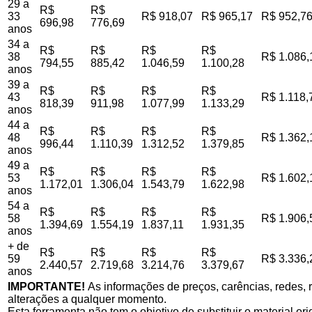
29 a
R$
R$
33
R$ 918,07
R$ 965,17
R$ 952,7
696,98
776,69
anos
34 a
R$
R$
R$
R$
38
R$ 1.086,
794,55
885,42
1.046,59
1.100,28
anos
39 a
R$
R$
R$
R$
43
R$ 1.118,
818,39
911,98
1.077,99
1.133,29
anos
44 a
R$
R$
R$
R$
48
R$ 1.362,
996,44
1.110,39
1.312,52
1.379,85
anos
49 a
R$
R$
R$
R$
53
R$ 1.602,
1.172,01
1.306,04
1.543,79
1.622,98
anos
54 a
R$
R$
R$
R$
58
R$ 1.906,
1.394,69
1.554,19
1.837,11
1.931,35
anos
+ de
R$
R$
R$
R$
59
R$ 3.336,
2.440,57
2.719,68
3.214,76
3.379,67
anos
IMPORTANTE!
As informações de preços, carências, redes, r
alterações a qualquer momento.
Esta ferramenta não tem o objetivo de substituir o material o