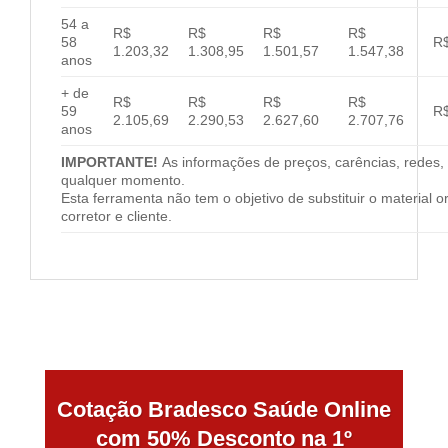
54 a
R$
R$
R$
R$
58
R$
1.203,32
1.308,95
1.501,57
1.547,38
anos
+ de
R$
R$
R$
R$
59
R$
2.105,69
2.290,53
2.627,60
2.707,76
anos
IMPORTANTE!
As informações de preços, carências, redes, 
qualquer momento.
Esta ferramenta não tem o objetivo de substituir o material 
corretor e cliente.
Cotação Bradesco Saúde Online
com 50% Desconto na 1º