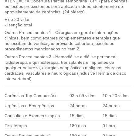
ATENÇÃO: A Cobertura Parcial Temporária (CPT) para doenças
ou lesões preexistentes será aplicada independentemente do
aproveitamento de carências. (24 Meses).
+ de 30 vidas
- Isenção total
Outros Procedimentos 1 - Cirurgias em geral e internações
clinicas, bem como exames complementares e terapias que
necessitam de verificação prévia de cobertura, exceto os
procedimentos mencionados no item 2.
Outros Procedimentos 2 - Hemodiálise e diálise peritoneal,
radioterapia e quimioterapia, transplantes e implantes de
qualquer natureza, cirurgias neoplásticas malignas, cirurgias
cardíacas, vasculares e neurológicas (inclusive Hérnia de disco
intervertebral)
Carências Top Compulsório
03 a 09 vidas
10 a 20 vidas
Urgências e Emergências
24 horas
24 horas
Consultas e Exames simples
15 dias
15 dias
Fisioterapia
180 dias
0 hora
Outros Procedimentos 1
180 dias
0 hora