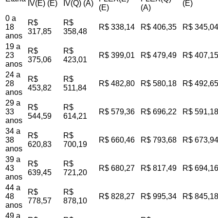
IV(E) (E)
IV(Q) (A)
(E)
(E)
(A)
0 a
R$
R$
18
R$ 338,14
R$ 406,35
R$ 345,0
317,85
358,48
anos
19 a
R$
R$
23
R$ 399,01
R$ 479,49
R$ 407,1
375,06
423,01
anos
24 a
R$
R$
28
R$ 482,80
R$ 580,18
R$ 492,6
453,82
511,84
anos
29 a
R$
R$
33
R$ 579,36
R$ 696,22
R$ 591,1
544,59
614,21
anos
34 a
R$
R$
38
R$ 660,46
R$ 793,68
R$ 673,9
620,83
700,19
anos
39 a
R$
R$
43
R$ 680,27
R$ 817,49
R$ 694,1
639,45
721,20
anos
44 a
R$
R$
48
R$ 828,27
R$ 995,34
R$ 845,1
778,57
878,10
anos
49 a