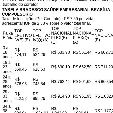
trabalho do corretor.
TABELA BRADESCO SAÚDE EMPRESARIAL BRASÍLIA
COMPULSÓRIO
Taxa de Inscrição: (Por Contrato) - R$ 7,50 por vida,
acrescentar IOF de 2,38% sobre o valor total final.
TOP
TOP
TOP
TOP
TOP
Faixa
NACIONAL
NACIONAL
EFETIVO
EFETIVO
NACIONA
Etária
FLEX(E)
FLEX(Q)
IV(E) (E)
IV(Q) (A)
(E)
(E)
(A)
0 a
R$
R$
18
R$ 533,98
R$ 561,44
R$ 602,7
474,11
524,26
anos
19 a
R$
R$
23
R$ 630,10
R$ 662,50
R$ 711,20
559,45
618,63
anos
24 a
R$
R$
28
R$ 762,41
R$ 801,62
R$ 860,5
676,93
748,54
anos
29 a
R$
R$
33
R$ 914,90
R$ 961,95
R$ 1.032,
812,32
898,26
anos
34 a
R$
R$
R$
R$
38
R$ 1.177,