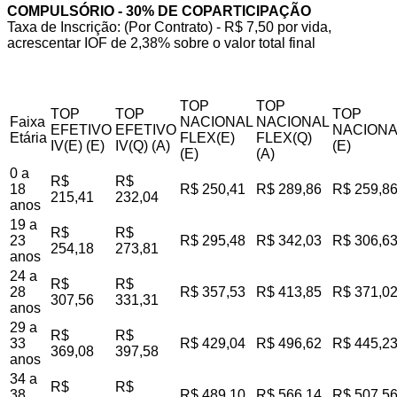
COMPULSÓRIO - 30% DE COPARTICIPAÇÃO
Taxa de Inscrição: (Por Contrato) - R$ 7,50 por vida,
acrescentar IOF de 2,38% sobre o valor total final
TOP
TOP
TOP
TOP
TOP
Faixa
NACIONAL
NACIONAL
EFETIVO
EFETIVO
NACIONA
Etária
FLEX(E)
FLEX(Q)
IV(E) (E)
IV(Q) (A)
(E)
(E)
(A)
0 a
R$
R$
18
R$ 250,41
R$ 289,86
R$ 259,8
215,41
232,04
anos
19 a
R$
R$
23
R$ 295,48
R$ 342,03
R$ 306,6
254,18
273,81
anos
24 a
R$
R$
28
R$ 357,53
R$ 413,85
R$ 371,0
307,56
331,31
anos
29 a
R$
R$
33
R$ 429,04
R$ 496,62
R$ 445,2
369,08
397,58
anos
34 a
R$
R$
38
R$ 489,10
R$ 566,14
R$ 507,5