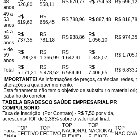
48
R$ 670,77
R$ 754,53
R$ 696,1
526,80
558,11
anos
49 a
R$
R$
53
R$ 788,96
R$ 887,48
R$ 818,7
619,62
656,45
anos
54 a
R$
R$
R$
58
R$ 938,86
R$ 974,3
737,35
781,18
1.056,10
anos
+ de
R$
R$
R$
R$
59
R$ 1.705,
1.290,29
1.366,99
1.642,91
1.848,07
anos
R$
R$
R$
R$
Total
R$ 6.833,
5.171,21
5.478,52
6.584,40
7.406,65
IMPORTANTE!
As informações de preços, carências, redes, r
alterações a qualquer momento.
Esta ferramenta não tem o objetivo de substituir o material o
trabalho do corretor.
TABELA BRADESCO SAÚDE EMPRESARIAL PR
COMPULSÓRIO
Taxa de Inscrição: (Por Contrato) - R$ 7,50 por vida,
acrescentar IOF de 2,38% sobre o valor total final.
TOP
TOP
TOP
TOP
TOP
Faixa
NACIONAL
NACIONAL
EFETIVO
EFETIVO
NACIONA
Etária
FLEX(E)
FLEX(Q)