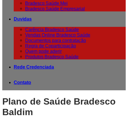
Bradesco Saúde Mei
Bradesco Saúde Empresarial
Duvidas
Carência Bradesco Saúde
Vendas Online Bradesco Saúde
Documentos para contratação
Regra de Coparticipação
Quem pode aderir
Produtos Bradesco Saúde
Rede Credenciada
Contato
Plano de Saúde Bradesco
Baldim