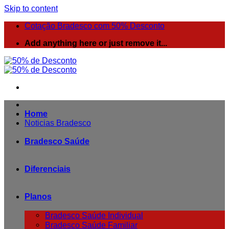
Skip to content
Cotação Bradesco com 50% Desconto
Add anything here or just remove it...
Home
Noticias Bradesco
Bradesco Saúde
Diferenciais
Planos
Bradesco Saúde Individual
Bradesco Saúde Familiar