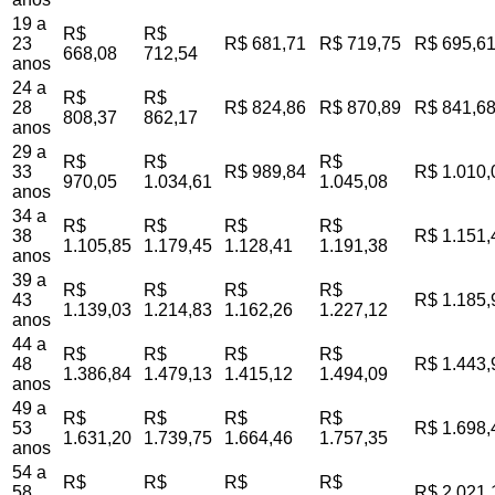
19 a
R$
R$
23
R$ 681,71
R$ 719,75
R$ 695,6
668,08
712,54
anos
24 a
R$
R$
28
R$ 824,86
R$ 870,89
R$ 841,6
808,37
862,17
anos
29 a
R$
R$
R$
33
R$ 989,84
R$ 1.010,
970,05
1.034,61
1.045,08
anos
34 a
R$
R$
R$
R$
38
R$ 1.151,
1.105,85
1.179,45
1.128,41
1.191,38
anos
39 a
R$
R$
R$
R$
43
R$ 1.185,
1.139,03
1.214,83
1.162,26
1.227,12
anos
44 a
R$
R$
R$
R$
48
R$ 1.443,
1.386,84
1.479,13
1.415,12
1.494,09
anos
49 a
R$
R$
R$
R$
53
R$ 1.698,
1.631,20
1.739,75
1.664,46
1.757,35
anos
54 a
R$
R$
R$
R$
58
R$ 2.021,