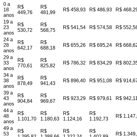
0 a
R$
R$
18
R$ 458,93
R$ 486,93
R$ 468,2
449,76
481,99
anos
19 a
R$
R$
23
R$ 541,54
R$ 574,58
R$ 552,5
530,72
568,75
anos
24 a
R$
R$
28
R$ 655,26
R$ 695,24
R$ 668,6
642,17
688,18
anos
29 a
R$
R$
33
R$ 786,32
R$ 834,29
R$ 802,3
770,61
825,82
anos
34 a
R$
R$
38
R$ 896,40
R$ 951,08
R$ 914,6
878,49
941,43
anos
39 a
R$
R$
43
R$ 923,29
R$ 979,61
R$ 942,1
904,84
969,67
anos
44 a
R$
R$
R$
R$
48
R$ 1.147
1.101,70
1.180,63
1.124,16
1.192,73
anos
49 a
R$
R$
R$
R$
53
R$ 1.349
1.295,82
1.388,66
1.322,24
1.402,89