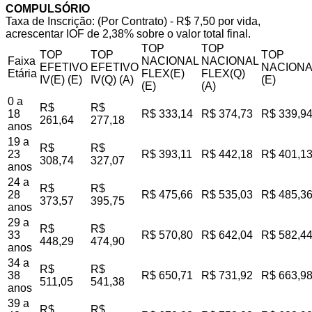
COMPULSÓRIO
Taxa de Inscrição: (Por Contrato) - R$ 7,50 por vida,
acrescentar IOF de 2,38% sobre o valor total final.
TOP
TOP
TOP
TOP
TOP
Faixa
NACIONAL
NACIONAL
EFETIVO
EFETIVO
NACIONA
Etária
FLEX(E)
FLEX(Q)
IV(E) (E)
IV(Q) (A)
(E)
(E)
(A)
0 a
R$
R$
18
R$ 333,14
R$ 374,73
R$ 339,9
261,64
277,18
anos
19 a
R$
R$
23
R$ 393,11
R$ 442,18
R$ 401,1
308,74
327,07
anos
24 a
R$
R$
28
R$ 475,66
R$ 535,03
R$ 485,3
373,57
395,75
anos
29 a
R$
R$
33
R$ 570,80
R$ 642,04
R$ 582,4
448,29
474,90
anos
34 a
R$
R$
38
R$ 650,71
R$ 731,92
R$ 663,9
511,05
541,38
anos
39 a
R$
R$