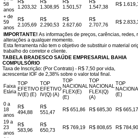
R$
R$
R$
R$
58
R$ 1.619,
1.203,32
1.308,95
1.501,57
1.547,38
anos
+ de
R$
R$
R$
R$
59
R$ 2.833,
2.105,69
2.290,53
2.627,60
2.707,76
anos
IMPORTANTE!
As informações de preços, carências, redes, r
alterações a qualquer momento.
Esta ferramenta não tem o objetivo de substituir o material o
trabalho do corretor e cliente.
TABELA BRADESCO SAÚDE EMPRESARIAL BAHIA
COMPULSÓRIO
Taxa de Inscrição: (Por Contrato) - R$ 7,50 por vida,
acrescentar IOF de 2,38% sobre o valor total final.
TOP
TOP
TOP
TOP
TOP
Faixa
NACIONAL
NACIONAL
EFETIVO
EFETIVO
NACIONA
Etária
FLEX(E)
FLEX(Q)
IV(E) (E)
IV(Q) (A)
(E)
(E)
(A)
0 a
R$
R$
18
R$ 651,86
R$ 685,30
R$ 665,1
494,88
551,47
anos
19 a
R$
R$
23
R$ 769,19
R$ 808,65
R$ 784,9
583,96
650,73
anos