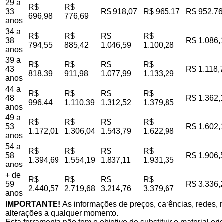
29 a
R$
R$
33
R$ 918,07
R$ 965,17
R$ 952,7
696,98
776,69
anos
34 a
R$
R$
R$
R$
38
R$ 1.086,
794,55
885,42
1.046,59
1.100,28
anos
39 a
R$
R$
R$
R$
43
R$ 1.118,
818,39
911,98
1.077,99
1.133,29
anos
44 a
R$
R$
R$
R$
48
R$ 1.362,
996,44
1.110,39
1.312,52
1.379,85
anos
49 a
R$
R$
R$
R$
53
R$ 1.602,
1.172,01
1.306,04
1.543,79
1.622,98
anos
54 a
R$
R$
R$
R$
58
R$ 1.906,
1.394,69
1.554,19
1.837,11
1.931,35
anos
+ de
R$
R$
R$
R$
59
R$ 3.336,
2.440,57
2.719,68
3.214,76
3.379,67
anos
IMPORTANTE!
As informações de preços, carências, redes, r
alterações a qualquer momento.
Esta ferramenta não tem o objetivo de substituir o material o