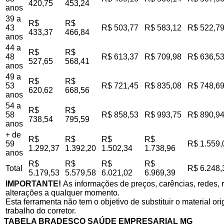
420,75
453,24
anos
39 a
R$
R$
43
R$ 503,77
R$ 583,12
R$ 522,7
433,37
466,84
anos
44 a
R$
R$
48
R$ 613,37
R$ 709,98
R$ 636,5
527,65
568,41
anos
49 a
R$
R$
53
R$ 721,45
R$ 835,08
R$ 748,6
620,62
668,56
anos
54 a
R$
R$
58
R$ 858,53
R$ 993,75
R$ 890,9
738,54
795,59
anos
+ de
R$
R$
R$
R$
59
R$ 1.559,
1.292,37
1.392,20
1.502,34
1.738,96
anos
R$
R$
R$
R$
Total
R$ 6.248,
5.179,53
5.579,58
6.021,02
6.969,39
IMPORTANTE!
As informações de preços, carências, redes, r
alterações a qualquer momento.
Esta ferramenta não tem o objetivo de substituir o material o
trabalho do corretor.
TABELA BRADESCO SAÚDE EMPRESARIAL MG