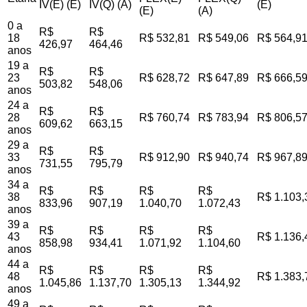
IV(E) (E)
IV(Q) (A)
(E)
(E)
(A)
0 a
R$
R$
18
R$ 532,81
R$ 549,06
R$ 564,9
426,97
464,46
anos
19 a
R$
R$
23
R$ 628,72
R$ 647,89
R$ 666,5
503,82
548,06
anos
24 a
R$
R$
28
R$ 760,74
R$ 783,94
R$ 806,5
609,62
663,15
anos
29 a
R$
R$
33
R$ 912,90
R$ 940,74
R$ 967,8
731,55
795,79
anos
34 a
R$
R$
R$
R$
38
R$ 1.103,
833,96
907,19
1.040,70
1.072,43
anos
39 a
R$
R$
R$
R$
43
R$ 1.136,
858,98
934,41
1.071,92
1.104,60
anos
44 a
R$
R$
R$
R$
48
R$ 1.383,
1.045,86
1.137,70
1.305,13
1.344,92
anos
49 a