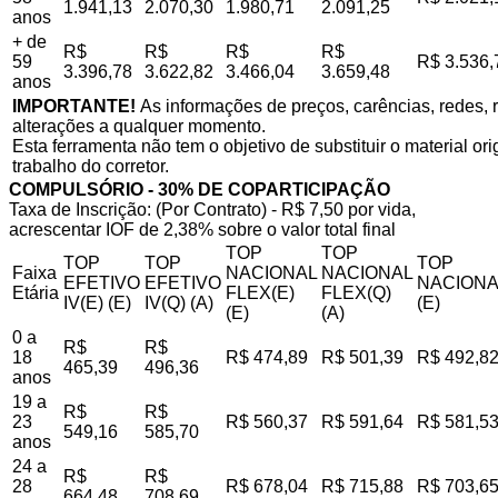
1.941,13
2.070,30
1.980,71
2.091,25
anos
+ de
R$
R$
R$
R$
59
R$ 3.536,
3.396,78
3.622,82
3.466,04
3.659,48
anos
IMPORTANTE!
As informações de preços, carências, redes, r
alterações a qualquer momento.
Esta ferramenta não tem o objetivo de substituir o material o
trabalho do corretor.
COMPULSÓRIO - 30% DE COPARTICIPAÇÃO
Taxa de Inscrição: (Por Contrato) - R$ 7,50 por vida,
acrescentar IOF de 2,38% sobre o valor total final
TOP
TOP
TOP
TOP
TOP
Faixa
NACIONAL
NACIONAL
EFETIVO
EFETIVO
NACIONA
Etária
FLEX(E)
FLEX(Q)
IV(E) (E)
IV(Q) (A)
(E)
(E)
(A)
0 a
R$
R$
18
R$ 474,89
R$ 501,39
R$ 492,8
465,39
496,36
anos
19 a
R$
R$
23
R$ 560,37
R$ 591,64
R$ 581,5
549,16
585,70
anos
24 a
R$
R$
28
R$ 678,04
R$ 715,88
R$ 703,6
664,48
708,69