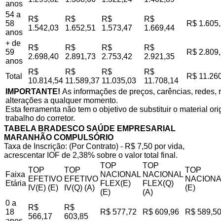
anos
54 a
R$
R$
R$
R$
58
R$ 1.605
1.542,03
1.652,51
1.573,47
1.669,44
anos
+ de
R$
R$
R$
R$
59
R$ 2.809
2.698,40
2.891,73
2.753,42
2.921,35
anos
R$
R$
R$
R$
Total
R$ 11.26
10.814,54
11.589,37
11.035,03
11.708,14
IMPORTANTE!
As informações de preços, carências, redes, r
alterações a qualquer momento.
Esta ferramenta não tem o objetivo de substituir o material o
trabalho do corretor.
TABELA BRADESCO SAÚDE EMPRESARIAL
MARANHÃO COMPULSÓRIO
Taxa de Inscrição: (Por Contrato) - R$ 7,50 por vida,
acrescentar IOF de 2,38% sobre o valor total final.
TOP
TOP
TOP
TOP
TOP
Faixa
NACIONAL
NACIONAL
EFETIVO
EFETIVO
NACIONA
Etária
FLEX(E)
FLEX(Q)
IV(E) (E)
IV(Q) (A)
(E)
(E)
(A)
0 a
R$
R$
18
R$ 577,72
R$ 609,96
R$ 589,5
566,17
603,85
anos