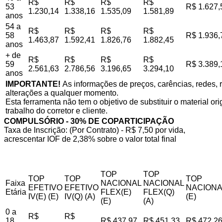
R$
R$
R$
R$
53
R$ 1.627,
1.230,14
1.338,16
1.535,09
1.581,89
anos
54 a
R$
R$
R$
R$
58
R$ 1.936,
1.463,87
1.592,41
1.826,76
1.882,45
anos
+ de
R$
R$
R$
R$
59
R$ 3.389,
2.561,63
2.786,56
3.196,65
3.294,10
anos
IMPORTANTE!
As informações de preços, carências, redes, r
alterações a qualquer momento.
Esta ferramenta não tem o objetivo de substituir o material o
trabalho do corretor e cliente.
COMPULSÓRIO - 30% DE COPARTICIPAÇÃO
Taxa de Inscrição: (Por Contrato) - R$ 7,50 por vida,
acrescentar IOF de 2,38% sobre o valor total final
TOP
TOP
TOP
TOP
TOP
Faixa
NACIONAL
NACIONAL
EFETIVO
EFETIVO
NACIONA
Etária
FLEX(E)
FLEX(Q)
IV(E) (E)
IV(Q) (A)
(E)
(E)
(A)
0 a
R$
R$
18
R$ 437,97
R$ 451,33
R$ 472,2