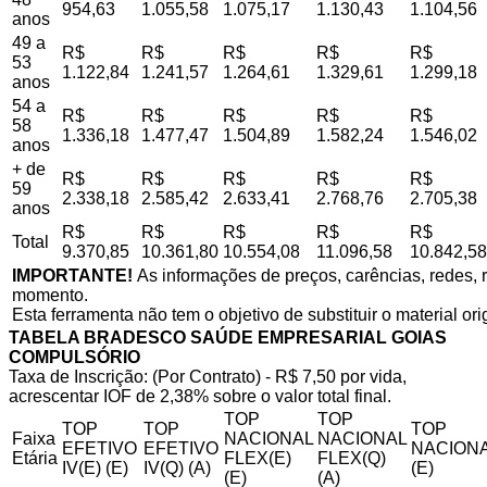
954,63
1.055,58
1.075,17
1.130,43
1.104,56
anos
49 a
R$
R$
R$
R$
R$
53
1.122,84
1.241,57
1.264,61
1.329,61
1.299,18
anos
54 a
R$
R$
R$
R$
R$
58
1.336,18
1.477,47
1.504,89
1.582,24
1.546,02
anos
+ de
R$
R$
R$
R$
R$
59
2.338,18
2.585,42
2.633,41
2.768,76
2.705,38
anos
R$
R$
R$
R$
R$
Total
9.370,85
10.361,80
10.554,08
11.096,58
10.842,58
IMPORTANTE!
As informações de preços, carências, redes, r
momento.
Esta ferramenta não tem o objetivo de substituir o material or
TABELA BRADESCO SAÚDE EMPRESARIAL GOIAS
COMPULSÓRIO
Taxa de Inscrição: (Por Contrato) - R$ 7,50 por vida,
acrescentar IOF de 2,38% sobre o valor total final.
TOP
TOP
TOP
TOP
TOP
Faixa
NACIONAL
NACIONAL
EFETIVO
EFETIVO
NACIONA
Etária
FLEX(E)
FLEX(Q)
IV(E) (E)
IV(Q) (A)
(E)
(E)
(A)