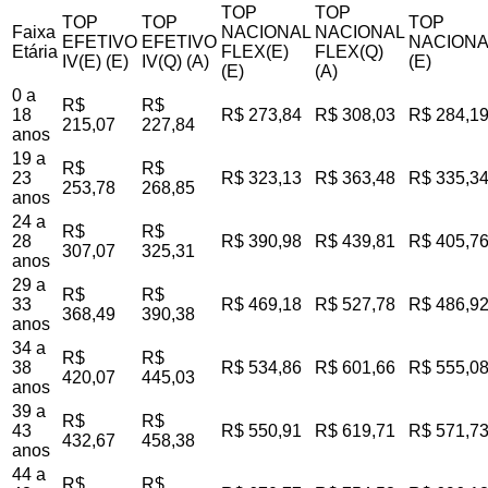
TOP
TOP
TOP
TOP
TOP
Faixa
NACIONAL
NACIONAL
EFETIVO
EFETIVO
NACIONA
Etária
FLEX(E)
FLEX(Q)
IV(E) (E)
IV(Q) (A)
(E)
(E)
(A)
0 a
R$
R$
18
R$ 273,84
R$ 308,03
R$ 284,1
215,07
227,84
anos
19 a
R$
R$
23
R$ 323,13
R$ 363,48
R$ 335,3
253,78
268,85
anos
24 a
R$
R$
28
R$ 390,98
R$ 439,81
R$ 405,7
307,07
325,31
anos
29 a
R$
R$
33
R$ 469,18
R$ 527,78
R$ 486,9
368,49
390,38
anos
34 a
R$
R$
38
R$ 534,86
R$ 601,66
R$ 555,0
420,07
445,03
anos
39 a
R$
R$
43
R$ 550,91
R$ 619,71
R$ 571,7
432,67
458,38
anos
44 a
R$
R$