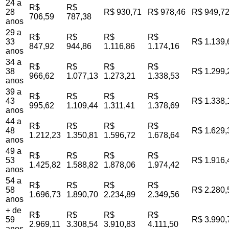
24 a
R$
R$
28
R$ 930,71
R$ 978,46
R$ 949,7
706,59
787,38
anos
29 a
R$
R$
R$
R$
33
R$ 1.139,
847,92
944,86
1.116,86
1.174,16
anos
34 a
R$
R$
R$
R$
38
R$ 1.299,
966,62
1.077,13
1.273,21
1.338,53
anos
39 a
R$
R$
R$
R$
43
R$ 1.338,
995,62
1.109,44
1.311,41
1.378,69
anos
44 a
R$
R$
R$
R$
48
R$ 1.629,
1.212,23
1.350,81
1.596,72
1.678,64
anos
49 a
R$
R$
R$
R$
53
R$ 1.916,
1.425,82
1.588,82
1.878,06
1.974,42
anos
54 a
R$
R$
R$
R$
58
R$ 2.280,
1.696,73
1.890,70
2.234,89
2.349,56
anos
+ de
R$
R$
R$
R$
59
R$ 3.990,
2.969,11
3.308,54
3.910,83
4.111,50
anos