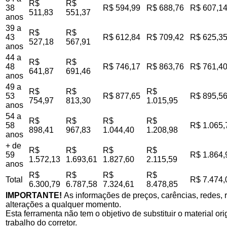
R$
R$
38
R$ 594,99
R$ 688,76
R$ 607,1
511,83
551,37
anos
39 a
R$
R$
43
R$ 612,84
R$ 709,42
R$ 625,3
527,18
567,91
anos
44 a
R$
R$
48
R$ 746,17
R$ 863,76
R$ 761,4
641,87
691,46
anos
49 a
R$
R$
R$
53
R$ 877,65
R$ 895,5
754,97
813,30
1.015,95
anos
54 a
R$
R$
R$
R$
58
R$ 1.065,
898,41
967,83
1.044,40
1.208,98
anos
+ de
R$
R$
R$
R$
59
R$ 1.864,
1.572,13
1.693,61
1.827,60
2.115,59
anos
R$
R$
R$
R$
Total
R$ 7.474,
6.300,79
6.787,58
7.324,61
8.478,85
IMPORTANTE!
As informações de preços, carências, redes, r
alterações a qualquer momento.
Esta ferramenta não tem o objetivo de substituir o material o
trabalho do corretor.