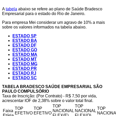
A
tabela
abaixo se refere ao plano de Saúde Bradesco
Empresarial para o estado do Rio de Janeiro.
Para empresa Mei considerar um agravo de 10% a mais
sobre os valores informados na tabela abaixo.
ESTADO SP
ESTADO BA
ESTADO DF
ESTADO GO
ESTADO MA
ESTADO MT
ESTADO MG
ESTADO PR
ESTADO RJ
ESTADO SC
TABELA BRADESCO SAÚDE EMPRESARIAL SÃO
PAULO COMPULSÓRIO
Taxa de Inscrição: (Por Contrato) - R$ 7,50 por vida,
acrescentar IOF de 2,38% sobre o valor total final.
TOP
TOP
TOP
TOP
TOP
Faixa
NACIONAL
NACIONAL
EFETIVO
EFETIVO
NACIONA
Etária
FLEX(E)
FLEX(Q)