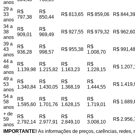
anos
29 a
R$
R$
33
R$ 813,65
R$ 859,06
R$ 844,3
797,38
850,44
anos
34 a
R$
R$
38
R$ 927,55
R$ 979,32
R$ 962,6
909,01
969,49
anos
39 a
R$
R$
R$
43
R$ 955,38
R$ 991,4
936,28
998,57
1.008,70
anos
44 a
R$
R$
R$
R$
48
R$ 1.207,
1.139,98
1.215,82
1.163,23
1.228,15
anos
49 a
R$
R$
R$
R$
53
R$ 1.419,
1.340,84
1.430,05
1.368,19
1.444,55
anos
54 a
R$
R$
R$
R$
58
R$ 1.689,
1.595,60
1.701,76
1.628,15
1.719,01
anos
+ de
R$
R$
R$
R$
59
R$ 2.956,
2.792,14
2.977,91
2.849,10
3.008,10
anos
IMPORTANTE!
As informações de preços, carências, redes, r