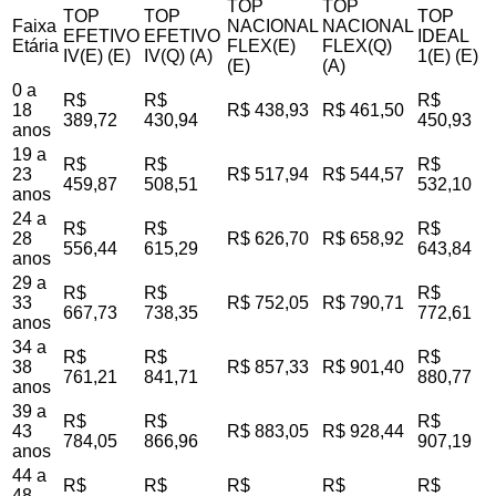
TOP
TOP
TOP
TOP
TOP
Faixa
NACIONAL
NACIONAL
EFETIVO
EFETIVO
IDEAL
Etária
FLEX(E)
FLEX(Q)
IV(E) (E)
IV(Q) (A)
1(E) (E)
(E)
(A)
0 a
R$
R$
R$
18
R$ 438,93
R$ 461,50
389,72
430,94
450,93
anos
19 a
R$
R$
R$
23
R$ 517,94
R$ 544,57
459,87
508,51
532,10
anos
24 a
R$
R$
R$
28
R$ 626,70
R$ 658,92
556,44
615,29
643,84
anos
29 a
R$
R$
R$
33
R$ 752,05
R$ 790,71
667,73
738,35
772,61
anos
34 a
R$
R$
R$
38
R$ 857,33
R$ 901,40
761,21
841,71
880,77
anos
39 a
R$
R$
R$
43
R$ 883,05
R$ 928,44
784,05
866,96
907,19
anos
44 a
R$
R$
R$
R$
R$
48