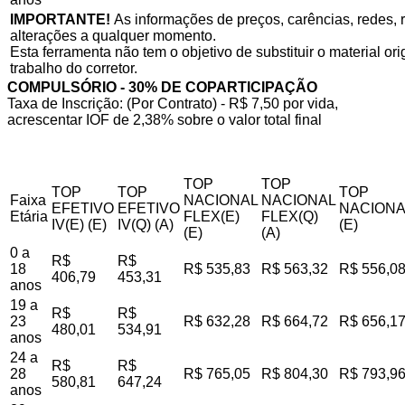
IMPORTANTE!
As informações de preços, carências, redes, r
alterações a qualquer momento.
Esta ferramenta não tem o objetivo de substituir o material o
trabalho do corretor.
COMPULSÓRIO - 30% DE COPARTICIPAÇÃO
Taxa de Inscrição: (Por Contrato) - R$ 7,50 por vida,
acrescentar IOF de 2,38% sobre o valor total final
TOP
TOP
TOP
TOP
TOP
Faixa
NACIONAL
NACIONAL
EFETIVO
EFETIVO
NACIONA
Etária
FLEX(E)
FLEX(Q)
IV(E) (E)
IV(Q) (A)
(E)
(E)
(A)
0 a
R$
R$
18
R$ 535,83
R$ 563,32
R$ 556,0
406,79
453,31
anos
19 a
R$
R$
23
R$ 632,28
R$ 664,72
R$ 656,1
480,01
534,91
anos
24 a
R$
R$
28
R$ 765,05
R$ 804,30
R$ 793,9
580,81
647,24
anos