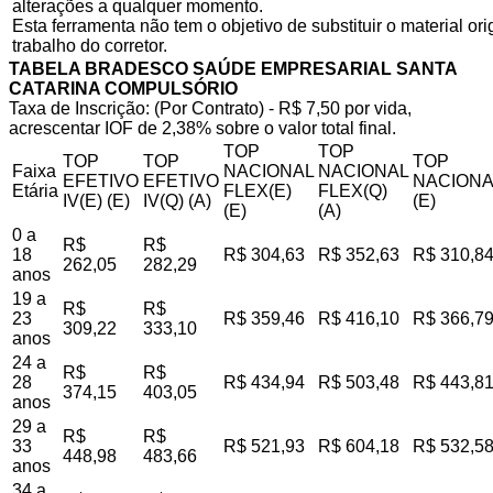
alterações a qualquer momento.
Esta ferramenta não tem o objetivo de substituir o material o
trabalho do corretor.
TABELA BRADESCO SAÚDE EMPRESARIAL SANTA
CATARINA COMPULSÓRIO
Taxa de Inscrição: (Por Contrato) - R$ 7,50 por vida,
acrescentar IOF de 2,38% sobre o valor total final.
TOP
TOP
TOP
TOP
TOP
Faixa
NACIONAL
NACIONAL
EFETIVO
EFETIVO
NACIONA
Etária
FLEX(E)
FLEX(Q)
IV(E) (E)
IV(Q) (A)
(E)
(E)
(A)
0 a
R$
R$
18
R$ 304,63
R$ 352,63
R$ 310,8
262,05
282,29
anos
19 a
R$
R$
23
R$ 359,46
R$ 416,10
R$ 366,7
309,22
333,10
anos
24 a
R$
R$
28
R$ 434,94
R$ 503,48
R$ 443,8
374,15
403,05
anos
29 a
R$
R$
33
R$ 521,93
R$ 604,18
R$ 532,5
448,98
483,66
anos
34 a