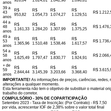
926,04
1.024,01
1.042,98
1.096,61
anos
39 a
R$
R$
R$
R$
43
R$ 1.212,
953,82
1.054,73
1.074,27
1.129,51
anos
44 a
R$
R$
R$
R$
48
R$ 1.476,
1.161,33
1.284,20
1.307,99
1.375,25
anos
49 a
R$
R$
R$
R$
53
R$ 1.736,
1.365,96
1.510,48
1.538,46
1.617,57
anos
54 a
R$
R$
R$
R$
58
R$ 2.066,
1.625,49
1.797,47
1.830,77
1.924,91
anos
+ de
R$
R$
R$
R$
59
R$ 3.615,
2.844,44
3.145,39
3.203,66
3.368,40
anos
IMPORTANTE!
As informações de preços, carências, redes, r
alterações a qualquer momento.
Esta ferramenta não tem o objetivo de substituir o material o
trabalho do corretor.
COMPULSÓRIO - 30% DE COPARTICIPAÇÃO
Setembro 2023 - Taxa de Inscrição: (Por Contrato) - R$ 7,50
por vida, acrescentar IOF de 2,38% sobre o valor total final