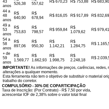
43
R$ 670,23
R$ 753,88
R$ 683,9
526,38
557,62
anos
44 a
R$
R$
48
R$ 816,05
R$ 917,89
R$ 832,6
640,90
678,94
anos
49 a
R$
R$
R$
53
R$ 959,84
R$ 979,4
753,83
798,57
1.079,62
anos
54 a
R$
R$
R$
R$
58
R$ 1.165,
897,06
950,30
1.142,21
1.284,75
anos
+ de
R$
R$
R$
R$
59
R$ 2.039,
1.569,77
1.662,93
1.998,75
2.248,18
anos
IMPORTANTE!
As informações de preços, carências, redes, r
alterações a qualquer momento.
Esta ferramenta não tem o objetivo de substituir o material o
trabalho do corretor.
COMPULSÓRIO - 30% DE COPARTICIPAÇÃO
Taxa de Inscrição: (Por Contrato) - R$ 7,50 por vida,
acrescentar IOF de 2,38% sobre o valor total final