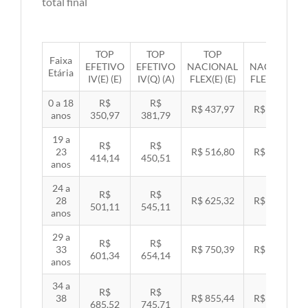
total final
TOP
TOP
TOP
TOP
Faixa
EFETIVO
EFETIVO
NACIONAL
NACIONAL
Etária
IV(E) (E)
IV(Q) (A)
FLEX(E) (E)
FLEX(Q) (A)
0 a 18
R$
R$
R$ 437,97
R$ 451,33
anos
350,97
381,79
19 a
R$
R$
23
R$ 516,80
R$ 532,57
414,14
450,51
anos
24 a
R$
R$
28
R$ 625,32
R$ 644,40
501,11
545,11
anos
29 a
R$
R$
33
R$ 750,39
R$ 773,29
601,34
654,14
anos
34 a
R$
R$
38
R$ 855,44
R$ 881,54
685,52
745,71