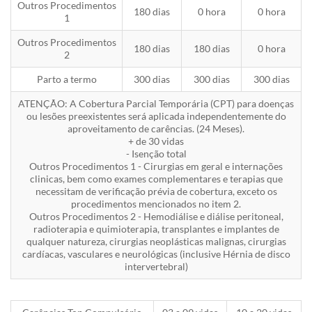
Outros Procedimentos
180 dias
0 hora
0 hora
1
Outros Procedimentos
180 dias
180 dias
0 hora
2
Parto a termo
300 dias
300 dias
300 dias
ATENÇÃO: A Cobertura Parcial Temporária (CPT) para doenças
ou lesões preexistentes será aplicada independentemente do
aproveitamento de carências. (24 Meses).
+ de 30 vidas
- Isenção total
Outros Procedimentos 1 - Cirurgias em geral e internações
clinicas, bem como exames complementares e terapias que
necessitam de verificação prévia de cobertura, exceto os
procedimentos mencionados no item 2.
Outros Procedimentos 2 - Hemodiálise e diálise peritoneal,
radioterapia e quimioterapia, transplantes e implantes de
qualquer natureza, cirurgias neoplásticas malignas, cirurgias
cardíacas, vasculares e neurológicas (inclusive Hérnia de disco
intervertebral)