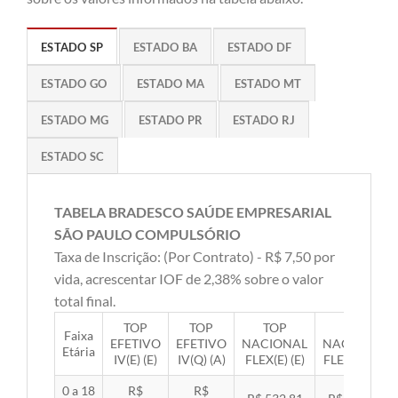
ESTADO SP
ESTADO BA
ESTADO DF
ESTADO GO
ESTADO MA
ESTADO MT
ESTADO MG
ESTADO PR
ESTADO RJ
ESTADO SC
TABELA BRADESCO SAÚDE EMPRESARIAL
SÃO PAULO COMPULSÓRIO
Taxa de Inscrição: (Por Contrato) - R$ 7,50 por
vida, acrescentar IOF de 2,38% sobre o valor
total final.
TOP
TOP
TOP
TOP
Faixa
EFETIVO
EFETIVO
NACIONAL
NACIONAL
Etária
IV(E) (E)
IV(Q) (A)
FLEX(E) (E)
FLEX(Q) (A)
0 a 18
R$
R$