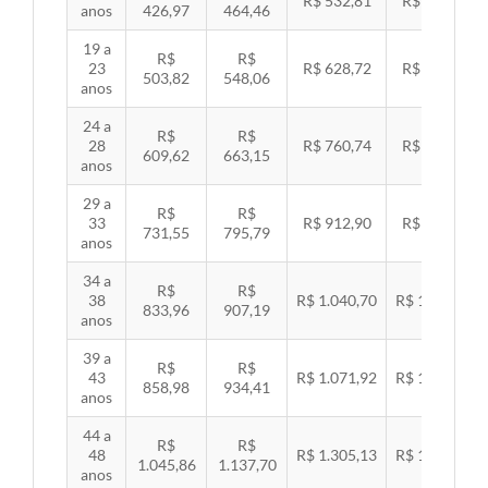
R$ 532,81
R$ 549,06
anos
426,97
464,46
19 a
R$
R$
23
R$ 628,72
R$ 647,89
503,82
548,06
anos
24 a
R$
R$
28
R$ 760,74
R$ 783,94
609,62
663,15
anos
29 a
R$
R$
33
R$ 912,90
R$ 940,74
731,55
795,79
anos
34 a
R$
R$
38
R$ 1.040,70
R$ 1.072,43
833,96
907,19
anos
39 a
R$
R$
43
R$ 1.071,92
R$ 1.104,60
858,98
934,41
anos
44 a
R$
R$
48
R$ 1.305,13
R$ 1.344,92
1.045,86
1.137,70
anos