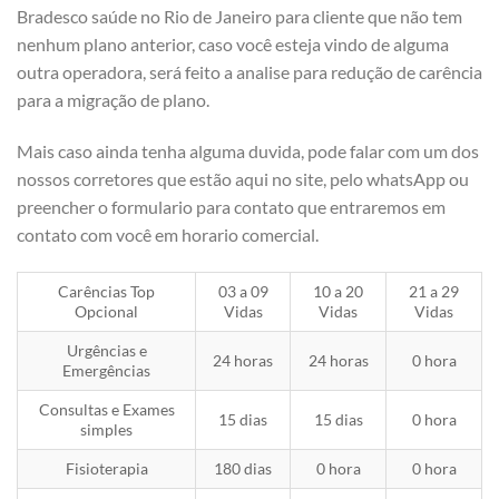
Bradesco saúde no Rio de Janeiro para cliente que não tem
nenhum plano anterior, caso você esteja vindo de alguma
outra operadora, será feito a analise para redução de carência
para a migração de plano.
Mais caso ainda tenha alguma duvida, pode falar com um dos
nossos corretores que estão aqui no site, pelo whatsApp ou
preencher o formulario para contato que entraremos em
contato com você em horario comercial.
Carências Top
03 a 09
10 a 20
21 a 29
Opcional
Vidas
Vidas
Vidas
Urgências e
24 horas
24 horas
0 hora
Emergências
Consultas e Exames
15 dias
15 dias
0 hora
simples
Fisioterapia
180 dias
0 hora
0 hora