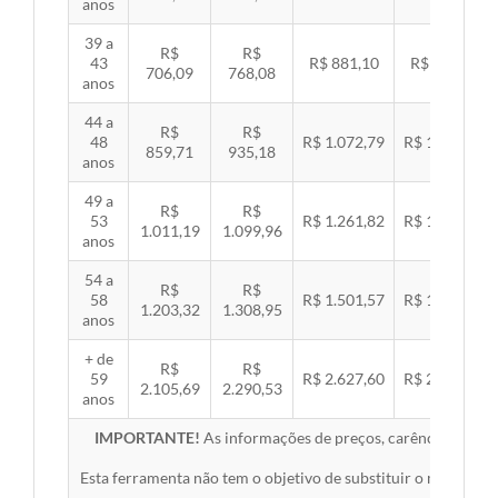
anos
39 a
R$
R$
43
R$ 881,10
R$ 907,99
706,09
768,08
anos
44 a
R$
R$
48
R$ 1.072,79
R$ 1.105,53
859,71
935,18
anos
49 a
R$
R$
53
R$ 1.261,82
R$ 1.300,32
1.011,19
1.099,96
anos
54 a
R$
R$
58
R$ 1.501,57
R$ 1.547,38
1.203,32
1.308,95
anos
+ de
R$
R$
59
R$ 2.627,60
R$ 2.707,76
2.105,69
2.290,53
anos
IMPORTANTE!
As informações de preços, carências, redes,
Esta ferramenta não tem o objetivo de substituir o material 