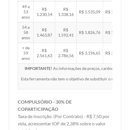
49 a
R$
R$
53
R$ 1.535,09
R$ 1.581,89
1.230,14
1.338,16
anos
54 a
R$
R$
58
R$ 1.826,76
R$ 1.882,45
1.463,87
1.592,41
anos
+ de
R$
R$
59
R$ 3.196,65
R$ 3.294,10
2.561,63
2.786,56
anos
IMPORTANTE!
As informações de preços, carências, redes,
Esta ferramenta não tem o objetivo de substituir o material 
COMPULSÓRIO - 30% DE
COPARTICIPAÇÃO
Taxa de Inscrição: (Por Contrato) - R$ 7,50 por
vida, acrescentar IOF de 2,38% sobre o valor