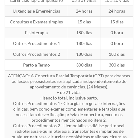
Carências Top Compulsório
03 a 09 vidas
10 a 20 vidas
Urgências e Emergências
24 horas
24 horas
Consultas e Exames simples
15 dias
15 dias
Fisioterapia
180 dias
0 hora
Outros Procedimentos 1
180 dias
0 hora
Outros Procedimentos 2
180 dias
180 dias
Parto a Termo
300 dias
300 dias
ATENÇÃO: A Cobertura Parcial Temporária (CPT) para doenças
ou lesões preexistentes será aplicada independentemente do
aproveitamento de carências. (24 Meses).
+ de 21 vidas
- Isenção total, inclusive parto.
Outros Procedimentos 1 - Cirurgias em geral e internações
clinicas, bem como exames complementares e terapias que
necessitam de verificação prévia de cobertura, exceto os
procedimentos mencionados no item 2.
Outros Procedimentos 2 - Hemodiálise e diálise peritoneal,
radioterapia e quimioterapia, transplantes e implantes de
qualquer natureza, cirurgias neoplásticas malignas, cirurgias