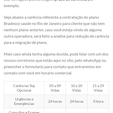
exemplo.
Veja abaixo a carência referente a contratação do plano
Bradesco saúde no Rio de Janeiro para cliente que não tem
nenhum plano anterior, caso você esteja vindo de alguma
outra operadora, será feito a analise para redução de carência
para a migração de plano.
Mais caso ainda tenha alguma duvida, pode falar com um dos
nossos corretores que estão aqui no site, pelo whatsApp ou
preencher o formulario para contato que entraremos em
contato com você em horario comercial.
Carências Top
03 a 09
10 a 20
21 a 29
Opcional
Vidas
Vidas
Vidas
Urgências e
24 horas
24 horas
0 hora
Emergências
Consultas e Exames