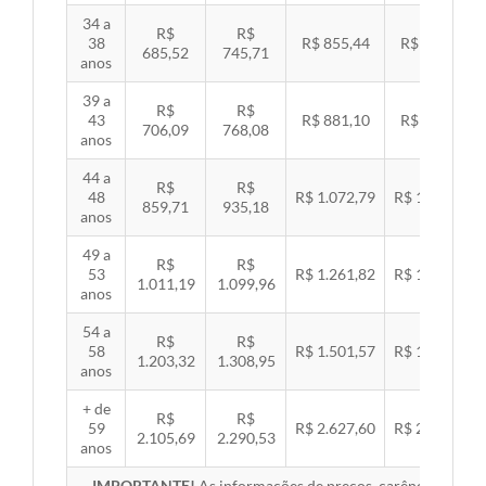
34 a
R$
R$
38
R$ 855,44
R$ 881,54
685,52
745,71
anos
39 a
R$
R$
43
R$ 881,10
R$ 907,99
706,09
768,08
anos
44 a
R$
R$
48
R$ 1.072,79
R$ 1.105,53
859,71
935,18
anos
49 a
R$
R$
53
R$ 1.261,82
R$ 1.300,32
1.011,19
1.099,96
anos
54 a
R$
R$
58
R$ 1.501,57
R$ 1.547,38
1.203,32
1.308,95
anos
+ de
R$
R$
59
R$ 2.627,60
R$ 2.707,76
2.105,69
2.290,53
anos
IMPORTANTE!
As informações de preços, carências, redes,