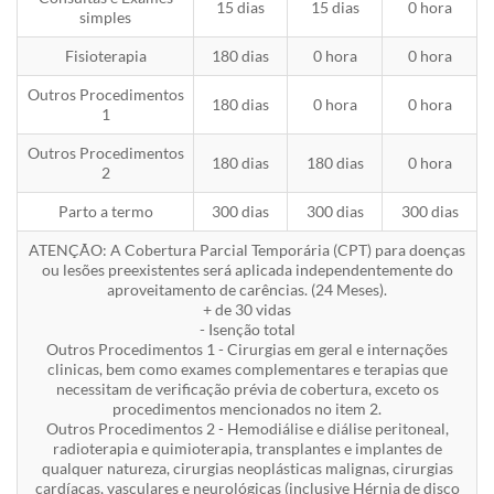
15 dias
15 dias
0 hora
simples
Fisioterapia
180 dias
0 hora
0 hora
Outros Procedimentos
180 dias
0 hora
0 hora
1
Outros Procedimentos
180 dias
180 dias
0 hora
2
Parto a termo
300 dias
300 dias
300 dias
ATENÇÃO: A Cobertura Parcial Temporária (CPT) para doenças
ou lesões preexistentes será aplicada independentemente do
aproveitamento de carências. (24 Meses).
+ de 30 vidas
- Isenção total
Outros Procedimentos 1 - Cirurgias em geral e internações
clinicas, bem como exames complementares e terapias que
necessitam de verificação prévia de cobertura, exceto os
procedimentos mencionados no item 2.
Outros Procedimentos 2 - Hemodiálise e diálise peritoneal,
radioterapia e quimioterapia, transplantes e implantes de
qualquer natureza, cirurgias neoplásticas malignas, cirurgias
cardíacas, vasculares e neurológicas (inclusive Hérnia de disco