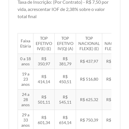
Taxa de Inscrição: (Por Contrato) - R$ 7,50 por
vida, acrescentar IOF de 2,38% sobre o valor
total final
TOP
TOP
TOP
TOP
Faixa
EFETIVO
EFETIVO
NACIONAL
NACIONAL
Etária
IV(E) (E)
IV(Q) (A)
FLEX(E) (E)
FLEX(Q) (A)
0 a 18
R$
R$
R$ 437,97
R$ 451,33
anos
350,97
381,79
19 a
R$
R$
23
R$ 516,80
R$ 532,57
414,14
450,51
anos
24 a
R$
R$
28
R$ 625,32
R$ 644,40
501,11
545,11
anos
29 a
R$
R$
33
R$ 750,39
R$ 773,29
601,34
654,14
anos