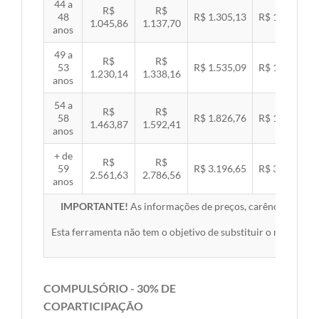
44 a
R$
R$
48
R$ 1.305,13
R$ 1.344,92
1.045,86
1.137,70
anos
49 a
R$
R$
53
R$ 1.535,09
R$ 1.581,89
1.230,14
1.338,16
anos
54 a
R$
R$
58
R$ 1.826,76
R$ 1.882,45
1.463,87
1.592,41
anos
+ de
R$
R$
59
R$ 3.196,65
R$ 3.294,10
2.561,63
2.786,56
anos
IMPORTANTE!
As informações de preços, carências, redes,
Esta ferramenta não tem o objetivo de substituir o material 
COMPULSÓRIO - 30% DE
COPARTICIPAÇÃO