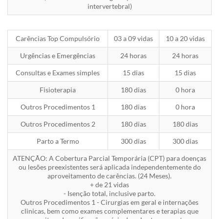
intervertebral)
Carências Top Compulsório
03 a 09 vidas
10 a 20 vidas
Urgências e Emergências
24 horas
24 horas
Consultas e Exames simples
15 dias
15 dias
Fisioterapia
180 dias
0 hora
Outros Procedimentos 1
180 dias
0 hora
Outros Procedimentos 2
180 dias
180 dias
Parto a Termo
300 dias
300 dias
ATENÇÃO: A Cobertura Parcial Temporária (CPT) para doenças
ou lesões preexistentes será aplicada independentemente do
aproveitamento de carências. (24 Meses).
+ de 21 vidas
- Isenção total, inclusive parto.
Outros Procedimentos 1 - Cirurgias em geral e internações
clinicas, bem como exames complementares e terapias que