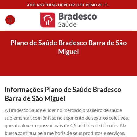
Skip
ADD ANYTHING HERE OR JUST REMOVE IT...
to
content
Plano de Saúde Bradesco Barra de São
Miguel
Informações Plano de Saúde Bradesco
Barra de São Miguel
A Bradesco Saúde é líder no mercado brasileiro de saúde
suplementar, com ênfase no segmento de seguros coletivos,
que atualmente possui mais de 4,5 milhões de Clientes. Na
busca contínua pela melhoria de seus produtos e serviços,