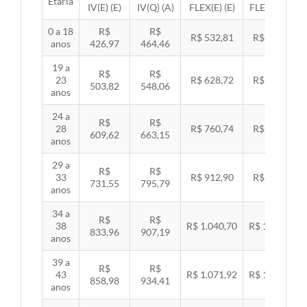
Etária
IV(E) (E)
IV(Q) (A)
FLEX(E) (E)
FLEX(Q) (A)
0 a 18
R$
R$
R$ 532,81
R$ 549,06
anos
426,97
464,46
19 a
R$
R$
23
R$ 628,72
R$ 647,89
503,82
548,06
anos
24 a
R$
R$
28
R$ 760,74
R$ 783,94
609,62
663,15
anos
29 a
R$
R$
33
R$ 912,90
R$ 940,74
731,55
795,79
anos
34 a
R$
R$
38
R$ 1.040,70
R$ 1.072,43
833,96
907,19
anos
39 a
R$
R$
43
R$ 1.071,92
R$ 1.104,60
858,98
934,41
anos