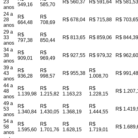
23
R$ 560,37
R$ 591,64
R$ 581,5
549,16
585,70
anos
24 a
R$
R$
28
R$ 678,04
R$ 715,88
R$ 703,6
664,48
708,69
anos
29 a
R$
R$
33
R$ 813,65
R$ 859,06
R$ 844,3
797,38
850,44
anos
34 a
R$
R$
38
R$ 927,55
R$ 979,32
R$ 962,6
909,01
969,49
anos
39 a
R$
R$
R$
43
R$ 955,38
R$ 991,4
936,28
998,57
1.008,70
anos
44 a
R$
R$
R$
R$
48
R$ 1.207,
1.139,98
1.215,82
1.163,23
1.228,15
anos
49 a
R$
R$
R$
R$
53
R$ 1.419,
1.340,84
1.430,05
1.368,19
1.444,55
anos
54 a
R$
R$
R$
R$
58
R$ 1.689,
1.595,60
1.701,76
1.628,15
1.719,01
anos