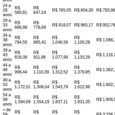
24 a
R$
R$
28
R$ 765,05
R$ 804,30
R$ 793,9
580,81
647,24
anos
29 a
R$
R$
33
R$ 918,07
R$ 965,17
R$ 952,7
696,98
776,69
anos
34 a
R$
R$
R$
R$
38
R$ 1.086,
794,55
885,42
1.046,59
1.100,28
anos
39 a
R$
R$
R$
R$
43
R$ 1.118,
818,39
911,98
1.077,99
1.133,29
anos
44 a
R$
R$
R$
R$
48
R$ 1.362,
996,44
1.110,39
1.312,52
1.379,85
anos
49 a
R$
R$
R$
R$
53
R$ 1.602,
1.172,01
1.306,04
1.543,79
1.622,98
anos
54 a
R$
R$
R$
R$
58
R$ 1.906,
1.394,69
1.554,19
1.837,11
1.931,35
anos
+ de
R$
R$
R$
R$
59
R$ 3.336,