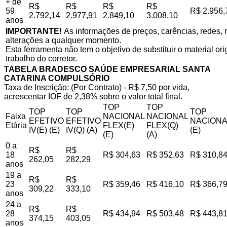
+ de
R$
R$
R$
R$
59
R$ 2.956,
2.792,14
2.977,91
2.849,10
3.008,10
anos
IMPORTANTE!
As informações de preços, carências, redes, r
alterações a qualquer momento.
Esta ferramenta não tem o objetivo de substituir o material o
trabalho do corretor.
TABELA BRADESCO SAÚDE EMPRESARIAL SANTA
CATARINA COMPULSÓRIO
Taxa de Inscrição: (Por Contrato) - R$ 7,50 por vida,
acrescentar IOF de 2,38% sobre o valor total final.
TOP
TOP
TOP
TOP
TOP
Faixa
NACIONAL
NACIONAL
EFETIVO
EFETIVO
NACIONA
Etária
FLEX(E)
FLEX(Q)
IV(E) (E)
IV(Q) (A)
(E)
(E)
(A)
0 a
R$
R$
18
R$ 304,63
R$ 352,63
R$ 310,8
262,05
282,29
anos
19 a
R$
R$
23
R$ 359,46
R$ 416,10
R$ 366,7
309,22
333,10
anos
24 a
R$
R$
28
R$ 434,94
R$ 503,48
R$ 443,8
374,15
403,05
anos