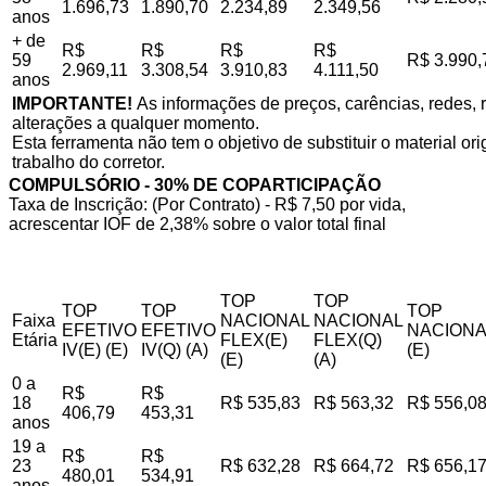
1.696,73
1.890,70
2.234,89
2.349,56
anos
+ de
R$
R$
R$
R$
59
R$ 3.990,
2.969,11
3.308,54
3.910,83
4.111,50
anos
IMPORTANTE!
As informações de preços, carências, redes, r
alterações a qualquer momento.
Esta ferramenta não tem o objetivo de substituir o material o
trabalho do corretor.
COMPULSÓRIO - 30% DE COPARTICIPAÇÃO
Taxa de Inscrição: (Por Contrato) - R$ 7,50 por vida,
acrescentar IOF de 2,38% sobre o valor total final
TOP
TOP
TOP
TOP
TOP
Faixa
NACIONAL
NACIONAL
EFETIVO
EFETIVO
NACIONA
Etária
FLEX(E)
FLEX(Q)
IV(E) (E)
IV(Q) (A)
(E)
(E)
(A)
0 a
R$
R$
18
R$ 535,83
R$ 563,32
R$ 556,0
406,79
453,31
anos
19 a
R$
R$
23
R$ 632,28
R$ 664,72
R$ 656,1
480,01
534,91
anos