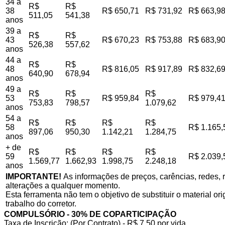
34 a
R$
R$
38
R$ 650,71
R$ 731,92
R$ 663,9
511,05
541,38
anos
39 a
R$
R$
43
R$ 670,23
R$ 753,88
R$ 683,9
526,38
557,62
anos
44 a
R$
R$
48
R$ 816,05
R$ 917,89
R$ 832,6
640,90
678,94
anos
49 a
R$
R$
R$
53
R$ 959,84
R$ 979,4
753,83
798,57
1.079,62
anos
54 a
R$
R$
R$
R$
58
R$ 1.165,
897,06
950,30
1.142,21
1.284,75
anos
+ de
R$
R$
R$
R$
59
R$ 2.039,
1.569,77
1.662,93
1.998,75
2.248,18
anos
IMPORTANTE!
As informações de preços, carências, redes, r
alterações a qualquer momento.
Esta ferramenta não tem o objetivo de substituir o material o
trabalho do corretor.
COMPULSÓRIO - 30% DE COPARTICIPAÇÃO
Taxa de Inscrição: (Por Contrato) - R$ 7,50 por vida,