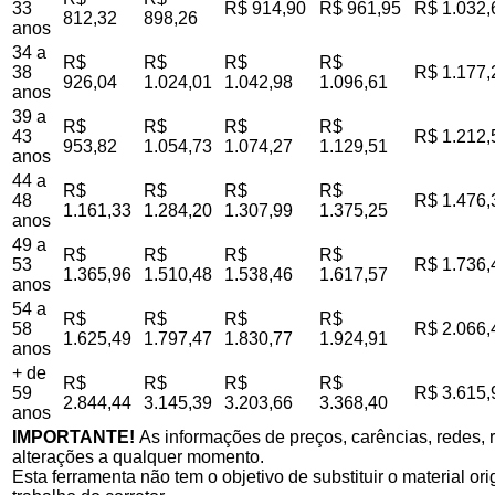
33
R$ 914,90
R$ 961,95
R$ 1.032,
812,32
898,26
anos
34 a
R$
R$
R$
R$
38
R$ 1.177,
926,04
1.024,01
1.042,98
1.096,61
anos
39 a
R$
R$
R$
R$
43
R$ 1.212,
953,82
1.054,73
1.074,27
1.129,51
anos
44 a
R$
R$
R$
R$
48
R$ 1.476,
1.161,33
1.284,20
1.307,99
1.375,25
anos
49 a
R$
R$
R$
R$
53
R$ 1.736,
1.365,96
1.510,48
1.538,46
1.617,57
anos
54 a
R$
R$
R$
R$
58
R$ 2.066,
1.625,49
1.797,47
1.830,77
1.924,91
anos
+ de
R$
R$
R$
R$
59
R$ 3.615,
2.844,44
3.145,39
3.203,66
3.368,40
anos
IMPORTANTE!
As informações de preços, carências, redes, r
alterações a qualquer momento.
Esta ferramenta não tem o objetivo de substituir o material o