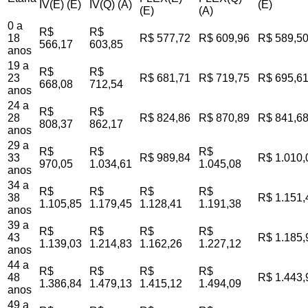
IV(E) (E)
IV(Q) (A)
(E)
(E)
(A)
0 a
R$
R$
18
R$ 577,72
R$ 609,96
R$ 589,5
566,17
603,85
anos
19 a
R$
R$
23
R$ 681,71
R$ 719,75
R$ 695,6
668,08
712,54
anos
24 a
R$
R$
28
R$ 824,86
R$ 870,89
R$ 841,6
808,37
862,17
anos
29 a
R$
R$
R$
33
R$ 989,84
R$ 1.010,
970,05
1.034,61
1.045,08
anos
34 a
R$
R$
R$
R$
38
R$ 1.151,
1.105,85
1.179,45
1.128,41
1.191,38
anos
39 a
R$
R$
R$
R$
43
R$ 1.185,
1.139,03
1.214,83
1.162,26
1.227,12
anos
44 a
R$
R$
R$
R$
48
R$ 1.443,
1.386,84
1.479,13
1.415,12
1.494,09
anos
49 a