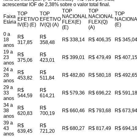
acrescentar IOF de 2,38% sobre o valor total final.
TOP
TOP
TOP
TOP
TOP
Faixa
NACIONAL
NACIONAL
EFETIVO
EFETIVO
NACIONA
Etária
FLEX(E)
FLEX(Q)
IV(E) (E)
IV(Q) (A)
(E)
(E)
(A)
0 a
R$
R$
18
R$ 338,14
R$ 406,35
R$ 345,0
317,85
358,48
anos
19 a
R$
R$
23
R$ 399,01
R$ 479,49
R$ 407,1
375,06
423,01
anos
24 a
R$
R$
28
R$ 482,80
R$ 580,18
R$ 492,6
453,82
511,84
anos
29 a
R$
R$
33
R$ 579,36
R$ 696,22
R$ 591,1
544,59
614,21
anos
34 a
R$
R$
38
R$ 660,46
R$ 793,68
R$ 673,9
620,83
700,19
anos
39 a
R$
R$
43
R$ 680,27
R$ 817,49
R$ 694,1
639,45
721,20
anos