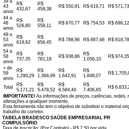
39 a
R$
R$
43
R$ 550,91
R$ 619,71
R$ 571,7
432,67
458,38
anos
44 a
R$
R$
48
R$ 670,77
R$ 754,53
R$ 696,1
526,80
558,11
anos
49 a
R$
R$
53
R$ 788,96
R$ 887,48
R$ 818,7
619,62
656,45
anos
54 a
R$
R$
R$
58
R$ 938,86
R$ 974,3
737,35
781,18
1.056,10
anos
+ de
R$
R$
R$
R$
59
R$ 1.705,
1.290,29
1.366,99
1.642,91
1.848,07
anos
R$
R$
R$
R$
Total
R$ 6.833,
5.171,21
5.478,52
6.584,40
7.406,65
IMPORTANTE!
As informações de preços, carências, redes, r
alterações a qualquer momento.
Esta ferramenta não tem o objetivo de substituir o material o
trabalho do corretor.
TABELA BRADESCO SAÚDE EMPRESARIAL PR
COMPULSÓRIO
Taxa de Inscrição: (Por Contrato) - R$ 7,50 por vida,