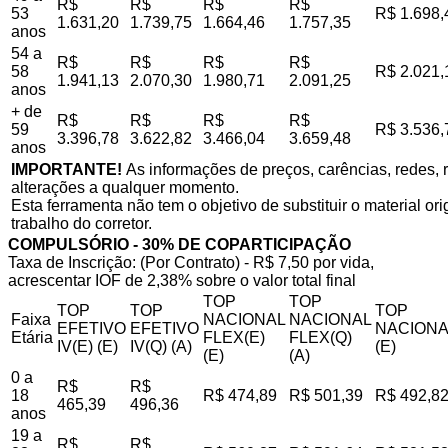
R$
R$
R$
R$
53
R$ 1.698,
1.631,20
1.739,75
1.664,46
1.757,35
anos
54 a
R$
R$
R$
R$
58
R$ 2.021,
1.941,13
2.070,30
1.980,71
2.091,25
anos
+ de
R$
R$
R$
R$
59
R$ 3.536,
3.396,78
3.622,82
3.466,04
3.659,48
anos
IMPORTANTE!
As informações de preços, carências, redes, r
alterações a qualquer momento.
Esta ferramenta não tem o objetivo de substituir o material o
trabalho do corretor.
COMPULSÓRIO - 30% DE COPARTICIPAÇÃO
Taxa de Inscrição: (Por Contrato) - R$ 7,50 por vida,
acrescentar IOF de 2,38% sobre o valor total final
TOP
TOP
TOP
TOP
TOP
Faixa
NACIONAL
NACIONAL
EFETIVO
EFETIVO
NACIONA
Etária
FLEX(E)
FLEX(Q)
IV(E) (E)
IV(Q) (A)
(E)
(E)
(A)
0 a
R$
R$
18
R$ 474,89
R$ 501,39
R$ 492,8
465,39
496,36
anos
19 a
R$
R$