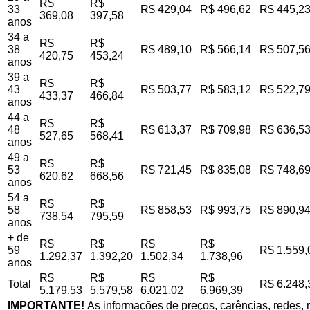
R$
R$
33
R$ 429,04
R$ 496,62
R$ 445,2
369,08
397,58
anos
34 a
R$
R$
38
R$ 489,10
R$ 566,14
R$ 507,5
420,75
453,24
anos
39 a
R$
R$
43
R$ 503,77
R$ 583,12
R$ 522,7
433,37
466,84
anos
44 a
R$
R$
48
R$ 613,37
R$ 709,98
R$ 636,5
527,65
568,41
anos
49 a
R$
R$
53
R$ 721,45
R$ 835,08
R$ 748,6
620,62
668,56
anos
54 a
R$
R$
58
R$ 858,53
R$ 993,75
R$ 890,9
738,54
795,59
anos
+ de
R$
R$
R$
R$
59
R$ 1.559,
1.292,37
1.392,20
1.502,34
1.738,96
anos
R$
R$
R$
R$
Total
R$ 6.248,
5.179,53
5.579,58
6.021,02
6.969,39
IMPORTANTE!
As informações de preços, carências, redes, r