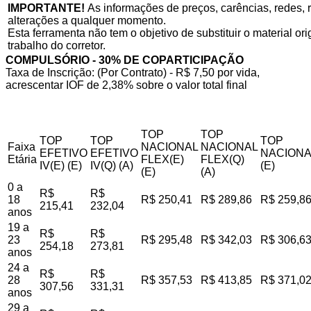
IMPORTANTE!
As informações de preços, carências, redes, r
alterações a qualquer momento.
Esta ferramenta não tem o objetivo de substituir o material o
trabalho do corretor.
COMPULSÓRIO - 30% DE COPARTICIPAÇÃO
Taxa de Inscrição: (Por Contrato) - R$ 7,50 por vida,
acrescentar IOF de 2,38% sobre o valor total final
TOP
TOP
TOP
TOP
TOP
Faixa
NACIONAL
NACIONAL
EFETIVO
EFETIVO
NACIONA
Etária
FLEX(E)
FLEX(Q)
IV(E) (E)
IV(Q) (A)
(E)
(E)
(A)
0 a
R$
R$
18
R$ 250,41
R$ 289,86
R$ 259,8
215,41
232,04
anos
19 a
R$
R$
23
R$ 295,48
R$ 342,03
R$ 306,6
254,18
273,81
anos
24 a
R$
R$
28
R$ 357,53
R$ 413,85
R$ 371,0
307,56
331,31
anos
29 a