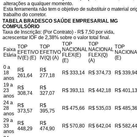
alterações a qualquer momento.
Esta ferramenta não tem o objetivo de substituir o material o
trabalho do corretor.
TABELA BRADESCO SAÚDE EMPRESARIAL MG
COMPULSÓRIO
Taxa de Inscrição: (Por Contrato) - R$ 7,50 por vida,
acrescentar IOF de 2,38% sobre o valor total final.
TOP
TOP
TOP
TOP
TOP
Faixa
NACIONAL
NACIONAL
EFETIVO
EFETIVO
NACIONA
Etária
FLEX(E)
FLEX(Q)
IV(E) (E)
IV(Q) (A)
(E)
(E)
(A)
0 a
R$
R$
18
R$ 333,14
R$ 374,73
R$ 339,9
261,64
277,18
anos
19 a
R$
R$
23
R$ 393,11
R$ 442,18
R$ 401,1
308,74
327,07
anos
24 a
R$
R$
28
R$ 475,66
R$ 535,03
R$ 485,3
373,57
395,75
anos
29 a
R$
R$
33
R$ 570,80
R$ 642,04
R$ 582,4
448,29
474,90
anos