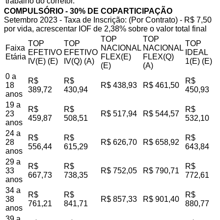
trabalho do corretor.
COMPULSÓRIO - 30% DE COPARTICIPAÇÃO
Setembro 2023 - Taxa de Inscrição: (Por Contrato) - R$ 7,50
por vida, acrescentar IOF de 2,38% sobre o valor total final
TOP
TOP
TOP
TOP
TOP
Faixa
NACIONAL
NACIONAL
EFETIVO
EFETIVO
IDEAL
Etária
FLEX(E)
FLEX(Q)
IV(E) (E)
IV(Q) (A)
1(E) (E)
(E)
(A)
0 a
R$
R$
R$
18
R$ 438,93
R$ 461,50
389,72
430,94
450,93
anos
19 a
R$
R$
R$
23
R$ 517,94
R$ 544,57
459,87
508,51
532,10
anos
24 a
R$
R$
R$
28
R$ 626,70
R$ 658,92
556,44
615,29
643,84
anos
29 a
R$
R$
R$
33
R$ 752,05
R$ 790,71
667,73
738,35
772,61
anos
34 a
R$
R$
R$
38
R$ 857,33
R$ 901,40
761,21
841,71
880,77
anos
39 a