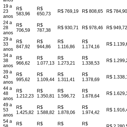
19 a
R$
R$
23
R$ 769,19
R$ 808,65
R$ 784,9
583,96
650,73
anos
24 a
R$
R$
28
R$ 930,71
R$ 978,46
R$ 949,7
706,59
787,38
anos
29 a
R$
R$
R$
R$
33
R$ 1.139,
847,92
944,86
1.116,86
1.174,16
anos
34 a
R$
R$
R$
R$
38
R$ 1.299,
966,62
1.077,13
1.273,21
1.338,53
anos
39 a
R$
R$
R$
R$
43
R$ 1.338,
995,62
1.109,44
1.311,41
1.378,69
anos
44 a
R$
R$
R$
R$
48
R$ 1.629,
1.212,23
1.350,81
1.596,72
1.678,64
anos
49 a
R$
R$
R$
R$
53
R$ 1.916,
1.425,82
1.588,82
1.878,06
1.974,42
anos
54 a
R$
R$
R$
R$
58
R$ 2.280,