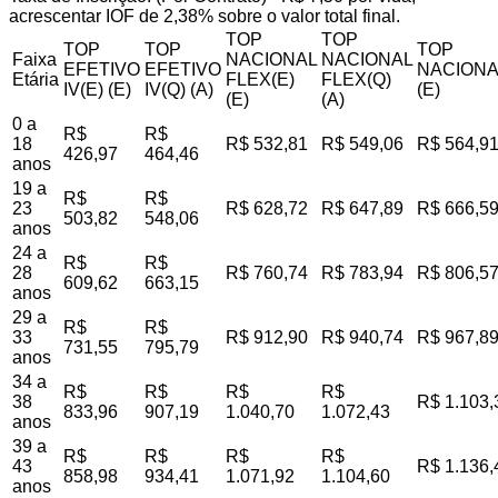
acrescentar IOF de 2,38% sobre o valor total final.
TOP
TOP
TOP
TOP
TOP
Faixa
NACIONAL
NACIONAL
EFETIVO
EFETIVO
NACIONA
Etária
FLEX(E)
FLEX(Q)
IV(E) (E)
IV(Q) (A)
(E)
(E)
(A)
0 a
R$
R$
18
R$ 532,81
R$ 549,06
R$ 564,9
426,97
464,46
anos
19 a
R$
R$
23
R$ 628,72
R$ 647,89
R$ 666,5
503,82
548,06
anos
24 a
R$
R$
28
R$ 760,74
R$ 783,94
R$ 806,5
609,62
663,15
anos
29 a
R$
R$
33
R$ 912,90
R$ 940,74
R$ 967,8
731,55
795,79
anos
34 a
R$
R$
R$
R$
38
R$ 1.103,
833,96
907,19
1.040,70
1.072,43
anos
39 a
R$
R$
R$
R$
43
R$ 1.136,
858,98
934,41
1.071,92
1.104,60
anos