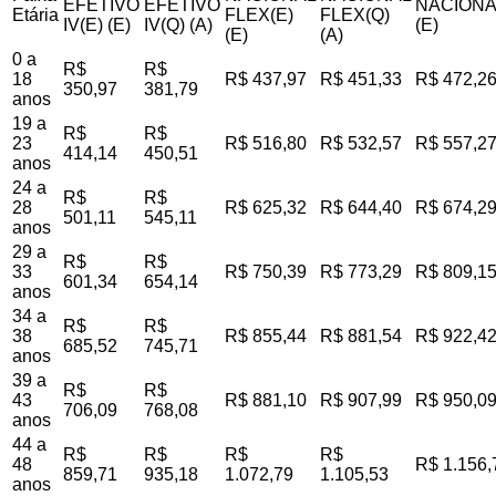
EFETIVO
EFETIVO
NACIONA
Etária
FLEX(E)
FLEX(Q)
IV(E) (E)
IV(Q) (A)
(E)
(E)
(A)
0 a
R$
R$
18
R$ 437,97
R$ 451,33
R$ 472,2
350,97
381,79
anos
19 a
R$
R$
23
R$ 516,80
R$ 532,57
R$ 557,2
414,14
450,51
anos
24 a
R$
R$
28
R$ 625,32
R$ 644,40
R$ 674,2
501,11
545,11
anos
29 a
R$
R$
33
R$ 750,39
R$ 773,29
R$ 809,1
601,34
654,14
anos
34 a
R$
R$
38
R$ 855,44
R$ 881,54
R$ 922,4
685,52
745,71
anos
39 a
R$
R$
43
R$ 881,10
R$ 907,99
R$ 950,0
706,09
768,08
anos
44 a
R$
R$
R$
R$
48
R$ 1.156,
859,71
935,18
1.072,79
1.105,53
anos