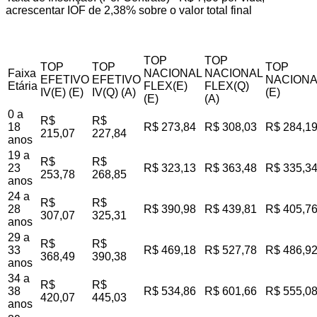
acrescentar IOF de 2,38% sobre o valor total final
TOP
TOP
TOP
TOP
TOP
Faixa
NACIONAL
NACIONAL
EFETIVO
EFETIVO
NACIONA
Etária
FLEX(E)
FLEX(Q)
IV(E) (E)
IV(Q) (A)
(E)
(E)
(A)
0 a
R$
R$
18
R$ 273,84
R$ 308,03
R$ 284,1
215,07
227,84
anos
19 a
R$
R$
23
R$ 323,13
R$ 363,48
R$ 335,3
253,78
268,85
anos
24 a
R$
R$
28
R$ 390,98
R$ 439,81
R$ 405,7
307,07
325,31
anos
29 a
R$
R$
33
R$ 469,18
R$ 527,78
R$ 486,9
368,49
390,38
anos
34 a
R$
R$
38
R$ 534,86
R$ 601,66
R$ 555,0
420,07
445,03
anos