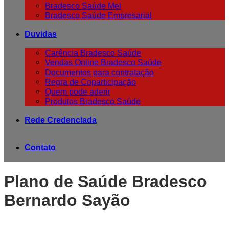
Bradesco Saúde Mei
Bradesco Saúde Empresarial
Duvidas
Carência Bradesco Saúde
Vendas Online Bradesco Saúde
Documentos para contratação
Regra de Coparticipação
Quem pode aderir
Produtos Bradesco Saúde
Rede Credenciada
Contato
Plano de Saúde Bradesco
Bernardo Sayão