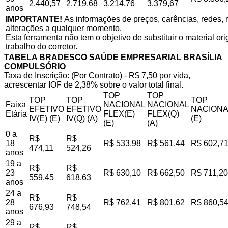
2.440,57
2.719,68
3.214,76
3.379,67
anos
IMPORTANTE!
As informações de preços, carências, redes, r
alterações a qualquer momento.
Esta ferramenta não tem o objetivo de substituir o material o
trabalho do corretor.
TABELA BRADESCO SAÚDE EMPRESARIAL BRASÍLIA
COMPULSÓRIO
Taxa de Inscrição: (Por Contrato) - R$ 7,50 por vida,
acrescentar IOF de 2,38% sobre o valor total final.
TOP
TOP
TOP
TOP
TOP
Faixa
NACIONAL
NACIONAL
EFETIVO
EFETIVO
NACIONA
Etária
FLEX(E)
FLEX(Q)
IV(E) (E)
IV(Q) (A)
(E)
(E)
(A)
0 a
R$
R$
18
R$ 533,98
R$ 561,44
R$ 602,7
474,11
524,26
anos
19 a
R$
R$
23
R$ 630,10
R$ 662,50
R$ 711,20
559,45
618,63
anos
24 a
R$
R$
28
R$ 762,41
R$ 801,62
R$ 860,5
676,93
748,54
anos
29 a
R$
R$