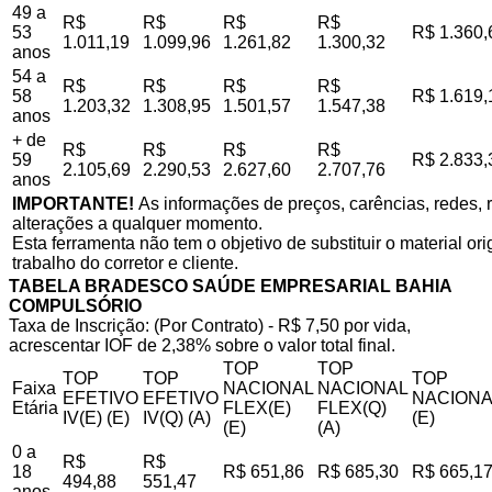
49 a
R$
R$
R$
R$
53
R$ 1.360,
1.011,19
1.099,96
1.261,82
1.300,32
anos
54 a
R$
R$
R$
R$
58
R$ 1.619,
1.203,32
1.308,95
1.501,57
1.547,38
anos
+ de
R$
R$
R$
R$
59
R$ 2.833,
2.105,69
2.290,53
2.627,60
2.707,76
anos
IMPORTANTE!
As informações de preços, carências, redes, r
alterações a qualquer momento.
Esta ferramenta não tem o objetivo de substituir o material o
trabalho do corretor e cliente.
TABELA BRADESCO SAÚDE EMPRESARIAL BAHIA
COMPULSÓRIO
Taxa de Inscrição: (Por Contrato) - R$ 7,50 por vida,
acrescentar IOF de 2,38% sobre o valor total final.
TOP
TOP
TOP
TOP
TOP
Faixa
NACIONAL
NACIONAL
EFETIVO
EFETIVO
NACIONA
Etária
FLEX(E)
FLEX(Q)
IV(E) (E)
IV(Q) (A)
(E)
(E)
(A)
0 a
R$
R$
18
R$ 651,86
R$ 685,30
R$ 665,1
494,88
551,47
anos