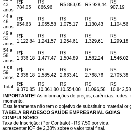
R$
R$
R$
43
R$ 883,05
R$ 928,44
784,05
866,96
907,19
anos
44 a
R$
R$
R$
R$
R$
48
954,63
1.055,58
1.075,17
1.130,43
1.104,56
anos
49 a
R$
R$
R$
R$
R$
53
1.122,84
1.241,57
1.264,61
1.329,61
1.299,18
anos
54 a
R$
R$
R$
R$
R$
58
1.336,18
1.477,47
1.504,89
1.582,24
1.546,02
anos
+ de
R$
R$
R$
R$
R$
59
2.338,18
2.585,42
2.633,41
2.768,76
2.705,38
anos
R$
R$
R$
R$
R$
Total
9.370,85
10.361,80
10.554,08
11.096,58
10.842,58
IMPORTANTE!
As informações de preços, carências, redes, r
momento.
Esta ferramenta não tem o objetivo de substituir o material or
TABELA BRADESCO SAÚDE EMPRESARIAL GOIAS
COMPULSÓRIO
Taxa de Inscrição: (Por Contrato) - R$ 7,50 por vida,
acrescentar IOF de 2,38% sobre o valor total final.