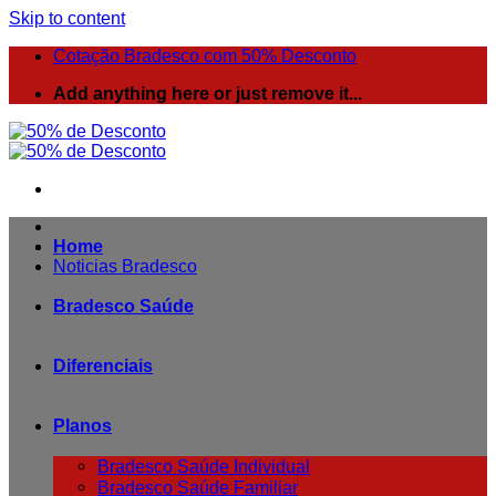
Skip to content
Cotação Bradesco com 50% Desconto
Add anything here or just remove it...
Home
Noticias Bradesco
Bradesco Saúde
Diferenciais
Planos
Bradesco Saúde Individual
Bradesco Saúde Familiar