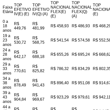
TOP
TOP
TOP
TOP
TOP
Faixa
NACIONAL
NACIONAL
EFETIVO
EFETIVO
NACIONA
Etária
FLEX(E)
FLEX(Q)
IV(E) (E)
IV(Q) (A)
(E)
(E)
(A)
0 a
R$
R$
18
R$ 458,93
R$ 486,93
R$ 468,2
449,76
481,99
anos
19 a
R$
R$
23
R$ 541,54
R$ 574,58
R$ 552,5
530,72
568,75
anos
24 a
R$
R$
28
R$ 655,26
R$ 695,24
R$ 668,6
642,17
688,18
anos
29 a
R$
R$
33
R$ 786,32
R$ 834,29
R$ 802,3
770,61
825,82
anos
34 a
R$
R$
38
R$ 896,40
R$ 951,08
R$ 914,6
878,49
941,43
anos
39 a
R$
R$
43
R$ 923,29
R$ 979,61
R$ 942,1
904,84
969,67
anos
44 a
R$
R$
R$
R$