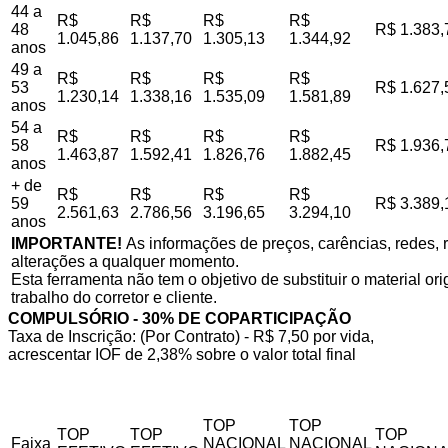
44 a
R$
R$
R$
R$
48
R$ 1.383,
1.045,86
1.137,70
1.305,13
1.344,92
anos
49 a
R$
R$
R$
R$
53
R$ 1.627,
1.230,14
1.338,16
1.535,09
1.581,89
anos
54 a
R$
R$
R$
R$
58
R$ 1.936,
1.463,87
1.592,41
1.826,76
1.882,45
anos
+ de
R$
R$
R$
R$
59
R$ 3.389,
2.561,63
2.786,56
3.196,65
3.294,10
anos
IMPORTANTE!
As informações de preços, carências, redes, r
alterações a qualquer momento.
Esta ferramenta não tem o objetivo de substituir o material o
trabalho do corretor e cliente.
COMPULSÓRIO - 30% DE COPARTICIPAÇÃO
Taxa de Inscrição: (Por Contrato) - R$ 7,50 por vida,
acrescentar IOF de 2,38% sobre o valor total final
TOP
TOP
TOP
TOP
TOP
Faixa
NACIONAL
NACIONAL