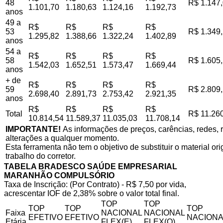
48
R$ 1.147
1.101,70
1.180,63
1.124,16
1.192,73
anos
49 a
R$
R$
R$
R$
53
R$ 1.349
1.295,82
1.388,66
1.322,24
1.402,89
anos
54 a
R$
R$
R$
R$
58
R$ 1.605
1.542,03
1.652,51
1.573,47
1.669,44
anos
+ de
R$
R$
R$
R$
59
R$ 2.809
2.698,40
2.891,73
2.753,42
2.921,35
anos
R$
R$
R$
R$
Total
R$ 11.26
10.814,54
11.589,37
11.035,03
11.708,14
IMPORTANTE!
As informações de preços, carências, redes, r
alterações a qualquer momento.
Esta ferramenta não tem o objetivo de substituir o material o
trabalho do corretor.
TABELA BRADESCO SAÚDE EMPRESARIAL
MARANHÃO COMPULSÓRIO
Taxa de Inscrição: (Por Contrato) - R$ 7,50 por vida,
acrescentar IOF de 2,38% sobre o valor total final.
TOP
TOP
TOP
TOP
TOP
Faixa
NACIONAL
NACIONAL
EFETIVO
EFETIVO
NACIONA
Etária
FLEX(E)
FLEX(Q)