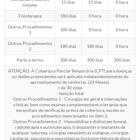
15 dias
15 dias
0 hora
simples
Fisioterapia
180 dias
0 hora
0 hora
Outros Procedimentos
180 dias
0 hora
0 hora
1
Outros Procedimentos
180 dias
180 dias
0 hora
2
Parto a termo
300 dias
300 dias
300 dias
ATENÇÃO: A Cobertura Parcial Temporária (CPT) para doenças
ou lesões preexistentes será aplicada independentemente do
aproveitamento de carências. (24 Meses).
+ de 30 vidas
- Isenção total
Outros Procedimentos 1 - Cirurgias em geral e internações
clinicas, bem como exames complementares e terapias que
necessitam de verificação prévia de cobertura, exceto os
procedimentos mencionados no item 2.
Outros Procedimentos 2 - Hemodiálise e diálise peritoneal,
radioterapia e quimioterapia, transplantes e implantes de
qualquer natureza, cirurgias neoplásticas malignas, cirurgias
cardíacas, vasculares e neurológicas (inclusive Hérnia de disco