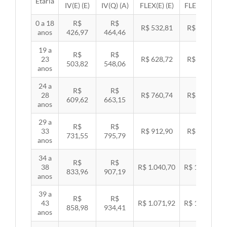
Etária
IV(E) (E)
IV(Q) (A)
FLEX(E) (E)
FLEX(Q) (A)
0 a 18
R$
R$
R$ 532,81
R$ 549,06
anos
426,97
464,46
19 a
R$
R$
23
R$ 628,72
R$ 647,89
503,82
548,06
anos
24 a
R$
R$
28
R$ 760,74
R$ 783,94
609,62
663,15
anos
29 a
R$
R$
33
R$ 912,90
R$ 940,74
731,55
795,79
anos
34 a
R$
R$
38
R$ 1.040,70
R$ 1.072,43
833,96
907,19
anos
39 a
R$
R$
43
R$ 1.071,92
R$ 1.104,60
858,98
934,41
anos