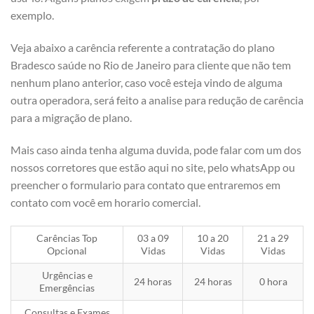
exemplo.
Veja abaixo a carência referente a contratação do plano
Bradesco saúde no Rio de Janeiro para cliente que não tem
nenhum plano anterior, caso você esteja vindo de alguma
outra operadora, será feito a analise para redução de carência
para a migração de plano.
Mais caso ainda tenha alguma duvida, pode falar com um dos
nossos corretores que estão aqui no site, pelo whatsApp ou
preencher o formulario para contato que entraremos em
contato com você em horario comercial.
Carências Top
03 a 09
10 a 20
21 a 29
Opcional
Vidas
Vidas
Vidas
Urgências e
24 horas
24 horas
0 hora
Emergências
Consultas e Exames