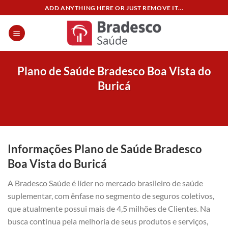
Skip
ADD ANYTHING HERE OR JUST REMOVE IT...
to
content
Plano de Saúde Bradesco Boa Vista do
Buricá
Informações Plano de Saúde Bradesco
Boa Vista do Buricá
A Bradesco Saúde é líder no mercado brasileiro de saúde
suplementar, com ênfase no segmento de seguros coletivos,
que atualmente possui mais de 4,5 milhões de Clientes. Na
busca contínua pela melhoria de seus produtos e serviços,