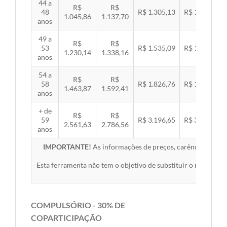
44 a
R$
R$
48
R$ 1.305,13
R$ 1.344,92
1.045,86
1.137,70
anos
49 a
R$
R$
53
R$ 1.535,09
R$ 1.581,89
1.230,14
1.338,16
anos
54 a
R$
R$
58
R$ 1.826,76
R$ 1.882,45
1.463,87
1.592,41
anos
+ de
R$
R$
59
R$ 3.196,65
R$ 3.294,10
2.561,63
2.786,56
anos
IMPORTANTE!
As informações de preços, carências, redes,
Esta ferramenta não tem o objetivo de substituir o material 
COMPULSÓRIO - 30% DE
COPARTICIPAÇÃO