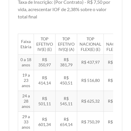
Taxa de Inscrição: (Por Contrato) - R$ 7,50 por
vida, acrescentar IOF de 2,38% sobre o valor
total final
TOP
TOP
TOP
TOP
Faixa
EFETIVO
EFETIVO
NACIONAL
NACIONAL
Etária
IV(E) (E)
IV(Q) (A)
FLEX(E) (E)
FLEX(Q) (A)
0 a 18
R$
R$
R$ 437,97
R$ 451,33
anos
350,97
381,79
19 a
R$
R$
23
R$ 516,80
R$ 532,57
414,14
450,51
anos
24 a
R$
R$
28
R$ 625,32
R$ 644,40
501,11
545,11
anos
29 a
R$
R$
33
R$ 750,39
R$ 773,29
601,34
654,14
anos