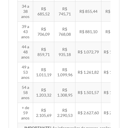
34 a
R$
R$
38
R$ 855,44
R$ 881,54
685,52
745,71
anos
39 a
R$
R$
43
R$ 881,10
R$ 907,99
706,09
768,08
anos
44 a
R$
R$
48
R$ 1.072,79
R$ 1.105,53
859,71
935,18
anos
49 a
R$
R$
53
R$ 1.261,82
R$ 1.300,32
1.011,19
1.099,96
anos
54 a
R$
R$
58
R$ 1.501,57
R$ 1.547,38
1.203,32
1.308,95
anos
+ de
R$
R$
59
R$ 2.627,60
R$ 2.707,76
2.105,69
2.290,53
anos
IMPORTANTE!
As informações de preços, carências, redes,