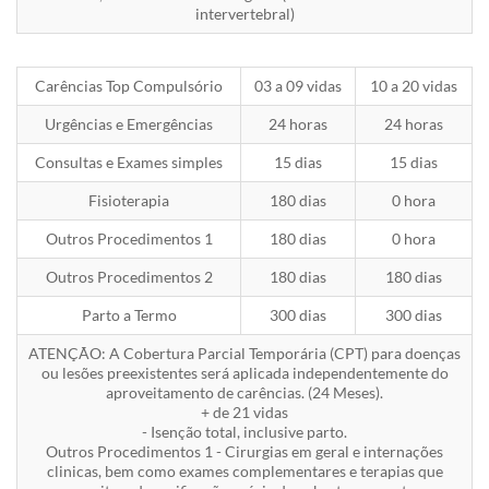
intervertebral)
Carências Top Compulsório
03 a 09 vidas
10 a 20 vidas
Urgências e Emergências
24 horas
24 horas
Consultas e Exames simples
15 dias
15 dias
Fisioterapia
180 dias
0 hora
Outros Procedimentos 1
180 dias
0 hora
Outros Procedimentos 2
180 dias
180 dias
Parto a Termo
300 dias
300 dias
ATENÇÃO: A Cobertura Parcial Temporária (CPT) para doenças
ou lesões preexistentes será aplicada independentemente do
aproveitamento de carências. (24 Meses).
+ de 21 vidas
- Isenção total, inclusive parto.
Outros Procedimentos 1 - Cirurgias em geral e internações
clinicas, bem como exames complementares e terapias que