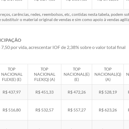
eços, carências, redes, reembolsos, etc, contidas nesta tabela, podem s
 substituir o material original de vendas e sim como apoio à vendas agiliz
ICIPAÇÃO
 7,50 por vida, acrescentar IOF de 2,38% sobre o valor total final
TOP
TOP
TOP
TOP
NACIONAL
NACIONAL
NACIONAL(E)
NACIONAL(Q)
N
FLEX(E) (E)
FLEX(Q) (A)
(E)
(A)
R$ 437,97
R$ 451,33
R$ 472,26
R$ 528,19
R$ 516,80
R$ 532,57
R$ 557,27
R$ 623,26