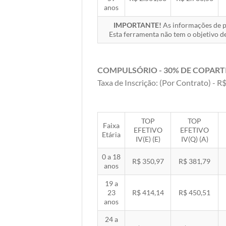
anos
IMPORTANTE!
As informações de pr
Esta ferramenta não tem o objetivo de
COMPULSÓRIO - 30% DE COPART
Taxa de Inscrição: (Por Contrato) - R$
TOP
TOP
Faixa
EFETIVO
EFETIVO
Etária
IV(E) (E)
IV(Q) (A)
0 a 18
R$ 350,97
R$ 381,79
anos
19 a
23
R$ 414,14
R$ 450,51
anos
24 a