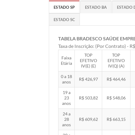
ESTADO SP
ESTADO BA
ESTADO 
ESTADO SC
TABELA BRADESCO SAÚDE EMPR
Taxa de Inscrição: (Por Contrato) - R$
TOP
TOP
Faixa
EFETIVO
EFETIVO
Etária
IV(E) (E)
IV(Q) (A)
0 a 18
R$ 426,97
R$ 464,46
anos
19 a
23
R$ 503,82
R$ 548,06
anos
24 a
28
R$ 609,62
R$ 663,15
anos