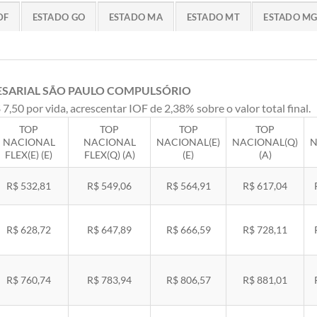
DF
ESTADO GO
ESTADO MA
ESTADO MT
ESTADO M
ESARIAL SÃO PAULO COMPULSÓRIO
 7,50 por vida, acrescentar IOF de 2,38% sobre o valor total final.
TOP
TOP
TOP
TOP
NACIONAL
NACIONAL
NACIONAL(E)
NACIONAL(Q)
N
FLEX(E) (E)
FLEX(Q) (A)
(E)
(A)
R$ 532,81
R$ 549,06
R$ 564,91
R$ 617,04
R$ 628,72
R$ 647,89
R$ 666,59
R$ 728,11
R$ 760,74
R$ 783,94
R$ 806,57
R$ 881,01