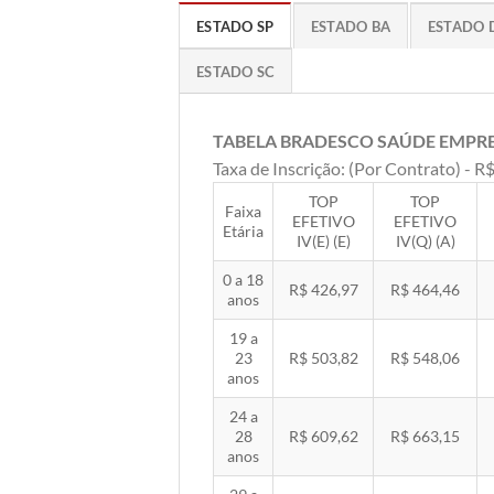
ESTADO SP
ESTADO BA
ESTADO 
ESTADO SC
TABELA BRADESCO SAÚDE EMPR
Taxa de Inscrição: (Por Contrato) - R$
TOP
TOP
Faixa
EFETIVO
EFETIVO
Etária
IV(E) (E)
IV(Q) (A)
0 a 18
R$ 426,97
R$ 464,46
anos
19 a
23
R$ 503,82
R$ 548,06
anos
24 a
28
R$ 609,62
R$ 663,15
anos