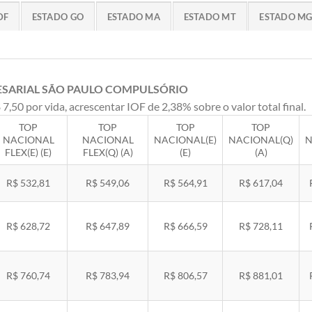
DF
ESTADO GO
ESTADO MA
ESTADO MT
ESTADO M
ESARIAL SÃO PAULO COMPULSÓRIO
 7,50 por vida, acrescentar IOF de 2,38% sobre o valor total final.
TOP
TOP
TOP
TOP
NACIONAL
NACIONAL
NACIONAL(E)
NACIONAL(Q)
N
FLEX(E) (E)
FLEX(Q) (A)
(E)
(A)
R$ 532,81
R$ 549,06
R$ 564,91
R$ 617,04
R$ 628,72
R$ 647,89
R$ 666,59
R$ 728,11
R$ 760,74
R$ 783,94
R$ 806,57
R$ 881,01