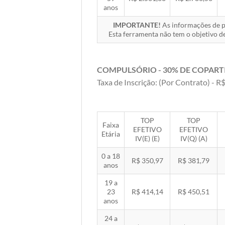
anos
IMPORTANTE!
As informações de pr
Esta ferramenta não tem o objetivo de
COMPULSÓRIO - 30% DE COPART
Taxa de Inscrição: (Por Contrato) - R$
TOP
TOP
Faixa
EFETIVO
EFETIVO
Etária
IV(E) (E)
IV(Q) (A)
0 a 18
R$ 350,97
R$ 381,79
anos
19 a
23
R$ 414,14
R$ 450,51
anos
24 a