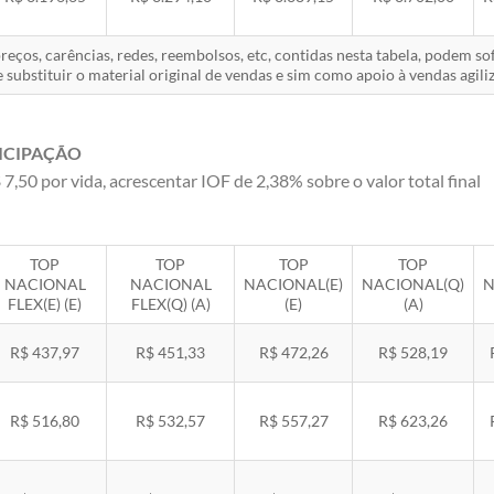
eços, carências, redes, reembolsos, etc, contidas nesta tabela, podem s
 substituir o material original de vendas e sim como apoio à vendas agiliz
ICIPAÇÃO
 7,50 por vida, acrescentar IOF de 2,38% sobre o valor total final
TOP
TOP
TOP
TOP
NACIONAL
NACIONAL
NACIONAL(E)
NACIONAL(Q)
N
FLEX(E) (E)
FLEX(Q) (A)
(E)
(A)
R$ 437,97
R$ 451,33
R$ 472,26
R$ 528,19
R$ 516,80
R$ 532,57
R$ 557,27
R$ 623,26