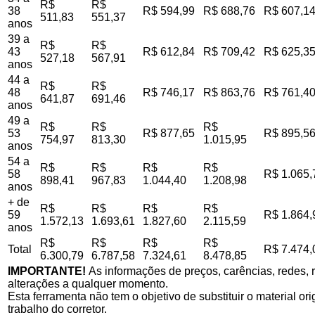
R$
R$
38
R$ 594,99
R$ 688,76
R$ 607,1
511,83
551,37
anos
39 a
R$
R$
43
R$ 612,84
R$ 709,42
R$ 625,3
527,18
567,91
anos
44 a
R$
R$
48
R$ 746,17
R$ 863,76
R$ 761,4
641,87
691,46
anos
49 a
R$
R$
R$
53
R$ 877,65
R$ 895,5
754,97
813,30
1.015,95
anos
54 a
R$
R$
R$
R$
58
R$ 1.065,
898,41
967,83
1.044,40
1.208,98
anos
+ de
R$
R$
R$
R$
59
R$ 1.864,
1.572,13
1.693,61
1.827,60
2.115,59
anos
R$
R$
R$
R$
Total
R$ 7.474,
6.300,79
6.787,58
7.324,61
8.478,85
IMPORTANTE!
As informações de preços, carências, redes, r
alterações a qualquer momento.
Esta ferramenta não tem o objetivo de substituir o material o
trabalho do corretor.