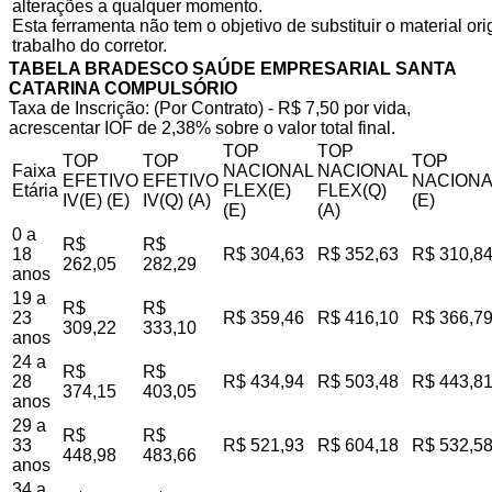
alterações a qualquer momento.
Esta ferramenta não tem o objetivo de substituir o material o
trabalho do corretor.
TABELA BRADESCO SAÚDE EMPRESARIAL SANTA
CATARINA COMPULSÓRIO
Taxa de Inscrição: (Por Contrato) - R$ 7,50 por vida,
acrescentar IOF de 2,38% sobre o valor total final.
TOP
TOP
TOP
TOP
TOP
Faixa
NACIONAL
NACIONAL
EFETIVO
EFETIVO
NACIONA
Etária
FLEX(E)
FLEX(Q)
IV(E) (E)
IV(Q) (A)
(E)
(E)
(A)
0 a
R$
R$
18
R$ 304,63
R$ 352,63
R$ 310,8
262,05
282,29
anos
19 a
R$
R$
23
R$ 359,46
R$ 416,10
R$ 366,7
309,22
333,10
anos
24 a
R$
R$
28
R$ 434,94
R$ 503,48
R$ 443,8
374,15
403,05
anos
29 a
R$
R$
33
R$ 521,93
R$ 604,18
R$ 532,5
448,98
483,66
anos
34 a