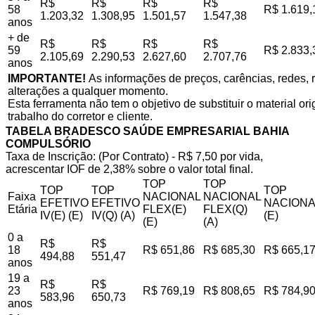
R$
R$
R$
R$
58
R$ 1.619,
1.203,32
1.308,95
1.501,57
1.547,38
anos
+ de
R$
R$
R$
R$
59
R$ 2.833,
2.105,69
2.290,53
2.627,60
2.707,76
anos
IMPORTANTE!
As informações de preços, carências, redes, r
alterações a qualquer momento.
Esta ferramenta não tem o objetivo de substituir o material o
trabalho do corretor e cliente.
TABELA BRADESCO SAÚDE EMPRESARIAL BAHIA
COMPULSÓRIO
Taxa de Inscrição: (Por Contrato) - R$ 7,50 por vida,
acrescentar IOF de 2,38% sobre o valor total final.
TOP
TOP
TOP
TOP
TOP
Faixa
NACIONAL
NACIONAL
EFETIVO
EFETIVO
NACIONA
Etária
FLEX(E)
FLEX(Q)
IV(E) (E)
IV(Q) (A)
(E)
(E)
(A)
0 a
R$
R$
18
R$ 651,86
R$ 685,30
R$ 665,1
494,88
551,47
anos
19 a
R$
R$
23
R$ 769,19
R$ 808,65
R$ 784,9
583,96
650,73
anos