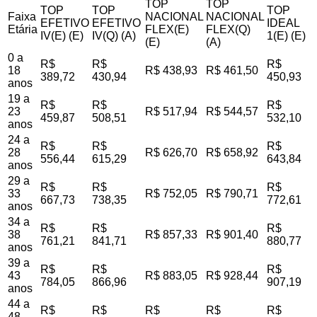
TOP
TOP
TOP
TOP
TOP
Faixa
NACIONAL
NACIONAL
EFETIVO
EFETIVO
IDEAL
Etária
FLEX(E)
FLEX(Q)
IV(E) (E)
IV(Q) (A)
1(E) (E)
(E)
(A)
0 a
R$
R$
R$
18
R$ 438,93
R$ 461,50
389,72
430,94
450,93
anos
19 a
R$
R$
R$
23
R$ 517,94
R$ 544,57
459,87
508,51
532,10
anos
24 a
R$
R$
R$
28
R$ 626,70
R$ 658,92
556,44
615,29
643,84
anos
29 a
R$
R$
R$
33
R$ 752,05
R$ 790,71
667,73
738,35
772,61
anos
34 a
R$
R$
R$
38
R$ 857,33
R$ 901,40
761,21
841,71
880,77
anos
39 a
R$
R$
R$
43
R$ 883,05
R$ 928,44
784,05
866,96
907,19
anos
44 a
R$
R$
R$
R$
R$
48