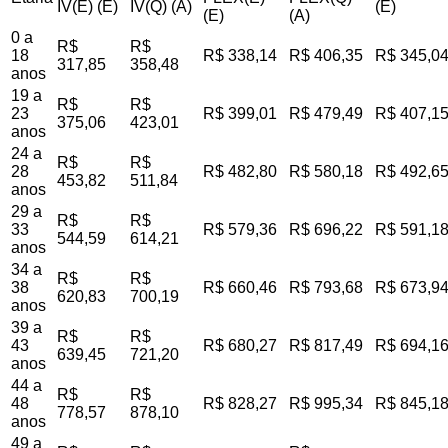
IV(E) (E)
IV(Q) (A)
(E)
(E)
(A)
0 a
R$
R$
18
R$ 338,14
R$ 406,35
R$ 345,0
317,85
358,48
anos
19 a
R$
R$
23
R$ 399,01
R$ 479,49
R$ 407,1
375,06
423,01
anos
24 a
R$
R$
28
R$ 482,80
R$ 580,18
R$ 492,6
453,82
511,84
anos
29 a
R$
R$
33
R$ 579,36
R$ 696,22
R$ 591,1
544,59
614,21
anos
34 a
R$
R$
38
R$ 660,46
R$ 793,68
R$ 673,9
620,83
700,19
anos
39 a
R$
R$
43
R$ 680,27
R$ 817,49
R$ 694,1
639,45
721,20
anos
44 a
R$
R$
48
R$ 828,27
R$ 995,34
R$ 845,1
778,57
878,10
anos
49 a