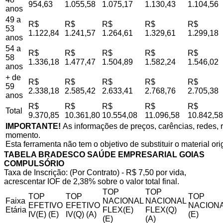
954,63
1.055,58
1.075,17
1.130,43
1.104,56
anos
49 a
R$
R$
R$
R$
R$
53
1.122,84
1.241,57
1.264,61
1.329,61
1.299,18
anos
54 a
R$
R$
R$
R$
R$
58
1.336,18
1.477,47
1.504,89
1.582,24
1.546,02
anos
+ de
R$
R$
R$
R$
R$
59
2.338,18
2.585,42
2.633,41
2.768,76
2.705,38
anos
R$
R$
R$
R$
R$
Total
9.370,85
10.361,80
10.554,08
11.096,58
10.842,58
IMPORTANTE!
As informações de preços, carências, redes, r
momento.
Esta ferramenta não tem o objetivo de substituir o material or
TABELA BRADESCO SAÚDE EMPRESARIAL GOIAS
COMPULSÓRIO
Taxa de Inscrição: (Por Contrato) - R$ 7,50 por vida,
acrescentar IOF de 2,38% sobre o valor total final.
TOP
TOP
TOP
TOP
TOP
Faixa
NACIONAL
NACIONAL
EFETIVO
EFETIVO
NACIONA
Etária
FLEX(E)
FLEX(Q)
IV(E) (E)
IV(Q) (A)
(E)
(E)
(A)