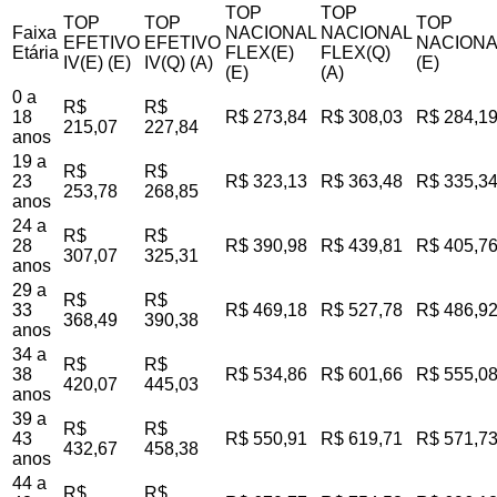
TOP
TOP
TOP
TOP
TOP
Faixa
NACIONAL
NACIONAL
EFETIVO
EFETIVO
NACIONA
Etária
FLEX(E)
FLEX(Q)
IV(E) (E)
IV(Q) (A)
(E)
(E)
(A)
0 a
R$
R$
18
R$ 273,84
R$ 308,03
R$ 284,1
215,07
227,84
anos
19 a
R$
R$
23
R$ 323,13
R$ 363,48
R$ 335,3
253,78
268,85
anos
24 a
R$
R$
28
R$ 390,98
R$ 439,81
R$ 405,7
307,07
325,31
anos
29 a
R$
R$
33
R$ 469,18
R$ 527,78
R$ 486,9
368,49
390,38
anos
34 a
R$
R$
38
R$ 534,86
R$ 601,66
R$ 555,0
420,07
445,03
anos
39 a
R$
R$
43
R$ 550,91
R$ 619,71
R$ 571,7
432,67
458,38
anos
44 a
R$
R$