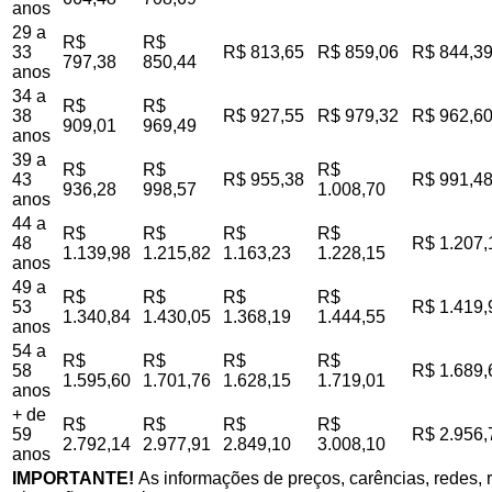
anos
29 a
R$
R$
33
R$ 813,65
R$ 859,06
R$ 844,3
797,38
850,44
anos
34 a
R$
R$
38
R$ 927,55
R$ 979,32
R$ 962,6
909,01
969,49
anos
39 a
R$
R$
R$
43
R$ 955,38
R$ 991,4
936,28
998,57
1.008,70
anos
44 a
R$
R$
R$
R$
48
R$ 1.207,
1.139,98
1.215,82
1.163,23
1.228,15
anos
49 a
R$
R$
R$
R$
53
R$ 1.419,
1.340,84
1.430,05
1.368,19
1.444,55
anos
54 a
R$
R$
R$
R$
58
R$ 1.689,
1.595,60
1.701,76
1.628,15
1.719,01
anos
+ de
R$
R$
R$
R$
59
R$ 2.956,
2.792,14
2.977,91
2.849,10
3.008,10
anos
IMPORTANTE!
As informações de preços, carências, redes, r