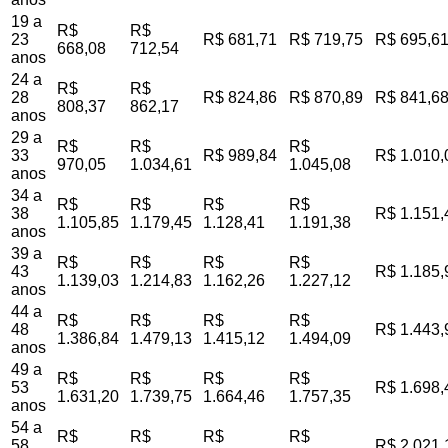
19 a
R$
R$
23
R$ 681,71
R$ 719,75
R$ 695,6
668,08
712,54
anos
24 a
R$
R$
28
R$ 824,86
R$ 870,89
R$ 841,6
808,37
862,17
anos
29 a
R$
R$
R$
33
R$ 989,84
R$ 1.010,
970,05
1.034,61
1.045,08
anos
34 a
R$
R$
R$
R$
38
R$ 1.151,
1.105,85
1.179,45
1.128,41
1.191,38
anos
39 a
R$
R$
R$
R$
43
R$ 1.185,
1.139,03
1.214,83
1.162,26
1.227,12
anos
44 a
R$
R$
R$
R$
48
R$ 1.443,
1.386,84
1.479,13
1.415,12
1.494,09
anos
49 a
R$
R$
R$
R$
53
R$ 1.698,
1.631,20
1.739,75
1.664,46
1.757,35
anos
54 a
R$
R$
R$
R$
58
R$ 2.021,