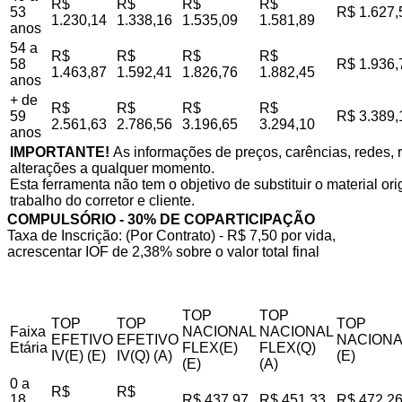
R$
R$
R$
R$
53
R$ 1.627,
1.230,14
1.338,16
1.535,09
1.581,89
anos
54 a
R$
R$
R$
R$
58
R$ 1.936,
1.463,87
1.592,41
1.826,76
1.882,45
anos
+ de
R$
R$
R$
R$
59
R$ 3.389,
2.561,63
2.786,56
3.196,65
3.294,10
anos
IMPORTANTE!
As informações de preços, carências, redes, r
alterações a qualquer momento.
Esta ferramenta não tem o objetivo de substituir o material o
trabalho do corretor e cliente.
COMPULSÓRIO - 30% DE COPARTICIPAÇÃO
Taxa de Inscrição: (Por Contrato) - R$ 7,50 por vida,
acrescentar IOF de 2,38% sobre o valor total final
TOP
TOP
TOP
TOP
TOP
Faixa
NACIONAL
NACIONAL
EFETIVO
EFETIVO
NACIONA
Etária
FLEX(E)
FLEX(Q)
IV(E) (E)
IV(Q) (A)
(E)
(E)
(A)
0 a
R$
R$
18
R$ 437,97
R$ 451,33
R$ 472,2