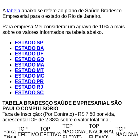
A
tabela
abaixo se refere ao plano de Saúde Bradesco
Empresarial para o estado do Rio de Janeiro.
Para empresa Mei considerar um agravo de 10% a mais
sobre os valores informados na tabela abaixo.
ESTADO SP
ESTADO BA
ESTADO DF
ESTADO GO
ESTADO MA
ESTADO MT
ESTADO MG
ESTADO PR
ESTADO RJ
ESTADO SC
TABELA BRADESCO SAÚDE EMPRESARIAL SÃO
PAULO COMPULSÓRIO
Taxa de Inscrição: (Por Contrato) - R$ 7,50 por vida,
acrescentar IOF de 2,38% sobre o valor total final.
TOP
TOP
TOP
TOP
TOP
Faixa
NACIONAL
NACIONAL
EFETIVO
EFETIVO
NACIONA
Etária
FLEX(E)
FLEX(Q)