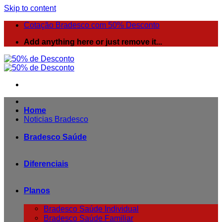
Skip to content
Cotação Bradesco com 50% Desconto
Add anything here or just remove it...
Home
Noticias Bradesco
Bradesco Saúde
Diferenciais
Planos
Bradesco Saúde Individual
Bradesco Saúde Familiar