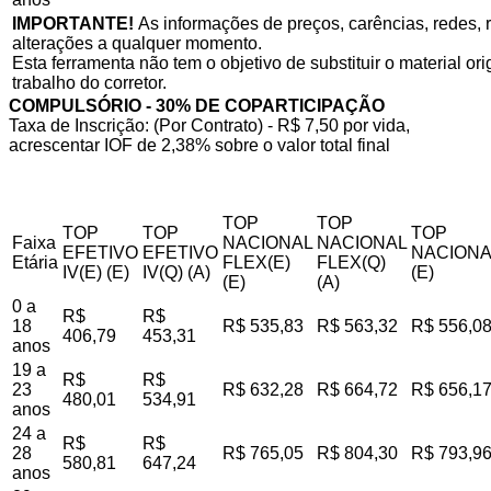
IMPORTANTE!
As informações de preços, carências, redes, r
alterações a qualquer momento.
Esta ferramenta não tem o objetivo de substituir o material o
trabalho do corretor.
COMPULSÓRIO - 30% DE COPARTICIPAÇÃO
Taxa de Inscrição: (Por Contrato) - R$ 7,50 por vida,
acrescentar IOF de 2,38% sobre o valor total final
TOP
TOP
TOP
TOP
TOP
Faixa
NACIONAL
NACIONAL
EFETIVO
EFETIVO
NACIONA
Etária
FLEX(E)
FLEX(Q)
IV(E) (E)
IV(Q) (A)
(E)
(E)
(A)
0 a
R$
R$
18
R$ 535,83
R$ 563,32
R$ 556,0
406,79
453,31
anos
19 a
R$
R$
23
R$ 632,28
R$ 664,72
R$ 656,1
480,01
534,91
anos
24 a
R$
R$
28
R$ 765,05
R$ 804,30
R$ 793,9
580,81
647,24
anos