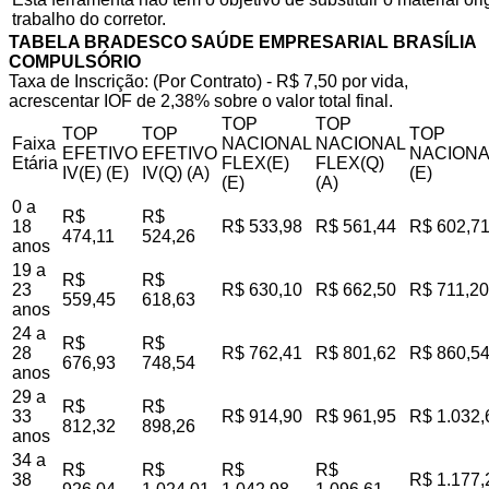
trabalho do corretor.
TABELA BRADESCO SAÚDE EMPRESARIAL BRASÍLIA
COMPULSÓRIO
Taxa de Inscrição: (Por Contrato) - R$ 7,50 por vida,
acrescentar IOF de 2,38% sobre o valor total final.
TOP
TOP
TOP
TOP
TOP
Faixa
NACIONAL
NACIONAL
EFETIVO
EFETIVO
NACIONA
Etária
FLEX(E)
FLEX(Q)
IV(E) (E)
IV(Q) (A)
(E)
(E)
(A)
0 a
R$
R$
18
R$ 533,98
R$ 561,44
R$ 602,7
474,11
524,26
anos
19 a
R$
R$
23
R$ 630,10
R$ 662,50
R$ 711,20
559,45
618,63
anos
24 a
R$
R$
28
R$ 762,41
R$ 801,62
R$ 860,5
676,93
748,54
anos
29 a
R$
R$
33
R$ 914,90
R$ 961,95
R$ 1.032,
812,32
898,26
anos
34 a
R$
R$
R$
R$
38
R$ 1.177,