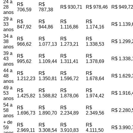
24 a
R$
R$
28
R$ 930,71
R$ 978,46
R$ 949,7
706,59
787,38
anos
29 a
R$
R$
R$
R$
33
R$ 1.139,
847,92
944,86
1.116,86
1.174,16
anos
34 a
R$
R$
R$
R$
38
R$ 1.299,
966,62
1.077,13
1.273,21
1.338,53
anos
39 a
R$
R$
R$
R$
43
R$ 1.338,
995,62
1.109,44
1.311,41
1.378,69
anos
44 a
R$
R$
R$
R$
48
R$ 1.629,
1.212,23
1.350,81
1.596,72
1.678,64
anos
49 a
R$
R$
R$
R$
53
R$ 1.916,
1.425,82
1.588,82
1.878,06
1.974,42
anos
54 a
R$
R$
R$
R$
58
R$ 2.280,
1.696,73
1.890,70
2.234,89
2.349,56
anos
+ de
R$
R$
R$
R$
59
R$ 3.990,
2.969,11
3.308,54
3.910,83
4.111,50
anos