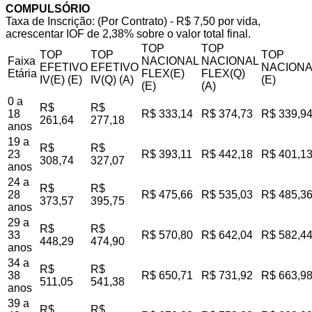
COMPULSÓRIO
Taxa de Inscrição: (Por Contrato) - R$ 7,50 por vida,
acrescentar IOF de 2,38% sobre o valor total final.
TOP
TOP
TOP
TOP
TOP
Faixa
NACIONAL
NACIONAL
EFETIVO
EFETIVO
NACIONA
Etária
FLEX(E)
FLEX(Q)
IV(E) (E)
IV(Q) (A)
(E)
(E)
(A)
0 a
R$
R$
18
R$ 333,14
R$ 374,73
R$ 339,9
261,64
277,18
anos
19 a
R$
R$
23
R$ 393,11
R$ 442,18
R$ 401,1
308,74
327,07
anos
24 a
R$
R$
28
R$ 475,66
R$ 535,03
R$ 485,3
373,57
395,75
anos
29 a
R$
R$
33
R$ 570,80
R$ 642,04
R$ 582,4
448,29
474,90
anos
34 a
R$
R$
38
R$ 650,71
R$ 731,92
R$ 663,9
511,05
541,38
anos
39 a
R$
R$