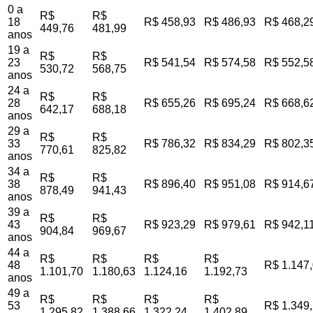
0 a
R$
R$
18
R$ 458,93
R$ 486,93
R$ 468,2
449,76
481,99
anos
19 a
R$
R$
23
R$ 541,54
R$ 574,58
R$ 552,5
530,72
568,75
anos
24 a
R$
R$
28
R$ 655,26
R$ 695,24
R$ 668,6
642,17
688,18
anos
29 a
R$
R$
33
R$ 786,32
R$ 834,29
R$ 802,3
770,61
825,82
anos
34 a
R$
R$
38
R$ 896,40
R$ 951,08
R$ 914,6
878,49
941,43
anos
39 a
R$
R$
43
R$ 923,29
R$ 979,61
R$ 942,1
904,84
969,67
anos
44 a
R$
R$
R$
R$
48
R$ 1.147
1.101,70
1.180,63
1.124,16
1.192,73
anos
49 a
R$
R$
R$
R$
53
R$ 1.349
1.295,82
1.388,66
1.322,24
1.402,89