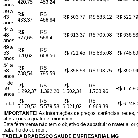
420,75
453,24
anos
39 a
R$
R$
43
R$ 503,77
R$ 583,12
R$ 522,7
433,37
466,84
anos
44 a
R$
R$
48
R$ 613,37
R$ 709,98
R$ 636,5
527,65
568,41
anos
49 a
R$
R$
53
R$ 721,45
R$ 835,08
R$ 748,6
620,62
668,56
anos
54 a
R$
R$
58
R$ 858,53
R$ 993,75
R$ 890,9
738,54
795,59
anos
+ de
R$
R$
R$
R$
59
R$ 1.559,
1.292,37
1.392,20
1.502,34
1.738,96
anos
R$
R$
R$
R$
Total
R$ 6.248,
5.179,53
5.579,58
6.021,02
6.969,39
IMPORTANTE!
As informações de preços, carências, redes, r
alterações a qualquer momento.
Esta ferramenta não tem o objetivo de substituir o material o
trabalho do corretor.
TABELA BRADESCO SAÚDE EMPRESARIAL MG