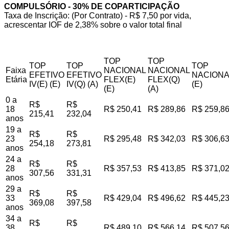
COMPULSÓRIO - 30% DE COPARTICIPAÇÃO
Taxa de Inscrição: (Por Contrato) - R$ 7,50 por vida,
acrescentar IOF de 2,38% sobre o valor total final
TOP
TOP
TOP
TOP
TOP
Faixa
NACIONAL
NACIONAL
EFETIVO
EFETIVO
NACIONA
Etária
FLEX(E)
FLEX(Q)
IV(E) (E)
IV(Q) (A)
(E)
(E)
(A)
0 a
R$
R$
18
R$ 250,41
R$ 289,86
R$ 259,8
215,41
232,04
anos
19 a
R$
R$
23
R$ 295,48
R$ 342,03
R$ 306,6
254,18
273,81
anos
24 a
R$
R$
28
R$ 357,53
R$ 413,85
R$ 371,0
307,56
331,31
anos
29 a
R$
R$
33
R$ 429,04
R$ 496,62
R$ 445,2
369,08
397,58
anos
34 a
R$
R$
38
R$ 489,10
R$ 566,14
R$ 507,5