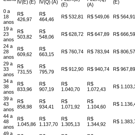
IV(E) (E)
IV(Q) (A)
(E)
(E)
(A)
0 a
R$
R$
18
R$ 532,81
R$ 549,06
R$ 564,9
426,97
464,46
anos
19 a
R$
R$
23
R$ 628,72
R$ 647,89
R$ 666,5
503,82
548,06
anos
24 a
R$
R$
28
R$ 760,74
R$ 783,94
R$ 806,5
609,62
663,15
anos
29 a
R$
R$
33
R$ 912,90
R$ 940,74
R$ 967,8
731,55
795,79
anos
34 a
R$
R$
R$
R$
38
R$ 1.103,
833,96
907,19
1.040,70
1.072,43
anos
39 a
R$
R$
R$
R$
43
R$ 1.136,
858,98
934,41
1.071,92
1.104,60
anos
44 a
R$
R$
R$
R$
48
R$ 1.383,
1.045,86
1.137,70
1.305,13
1.344,92
anos
49 a