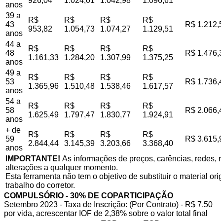
926,04
1.024,01
1.042,98
1.096,61
anos
39 a
R$
R$
R$
R$
43
R$ 1.212,
953,82
1.054,73
1.074,27
1.129,51
anos
44 a
R$
R$
R$
R$
48
R$ 1.476,
1.161,33
1.284,20
1.307,99
1.375,25
anos
49 a
R$
R$
R$
R$
53
R$ 1.736,
1.365,96
1.510,48
1.538,46
1.617,57
anos
54 a
R$
R$
R$
R$
58
R$ 2.066,
1.625,49
1.797,47
1.830,77
1.924,91
anos
+ de
R$
R$
R$
R$
59
R$ 3.615,
2.844,44
3.145,39
3.203,66
3.368,40
anos
IMPORTANTE!
As informações de preços, carências, redes, r
alterações a qualquer momento.
Esta ferramenta não tem o objetivo de substituir o material o
trabalho do corretor.
COMPULSÓRIO - 30% DE COPARTICIPAÇÃO
Setembro 2023 - Taxa de Inscrição: (Por Contrato) - R$ 7,50
por vida, acrescentar IOF de 2,38% sobre o valor total final