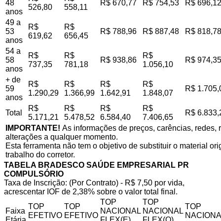
48
R$ 670,77
R$ 754,53
R$ 696,1
526,80
558,11
anos
49 a
R$
R$
53
R$ 788,96
R$ 887,48
R$ 818,7
619,62
656,45
anos
54 a
R$
R$
R$
58
R$ 938,86
R$ 974,3
737,35
781,18
1.056,10
anos
+ de
R$
R$
R$
R$
59
R$ 1.705,
1.290,29
1.366,99
1.642,91
1.848,07
anos
R$
R$
R$
R$
Total
R$ 6.833,
5.171,21
5.478,52
6.584,40
7.406,65
IMPORTANTE!
As informações de preços, carências, redes, r
alterações a qualquer momento.
Esta ferramenta não tem o objetivo de substituir o material o
trabalho do corretor.
TABELA BRADESCO SAÚDE EMPRESARIAL PR
COMPULSÓRIO
Taxa de Inscrição: (Por Contrato) - R$ 7,50 por vida,
acrescentar IOF de 2,38% sobre o valor total final.
TOP
TOP
TOP
TOP
TOP
Faixa
NACIONAL
NACIONAL
EFETIVO
EFETIVO
NACIONA
Etária
FLEX(E)
FLEX(Q)