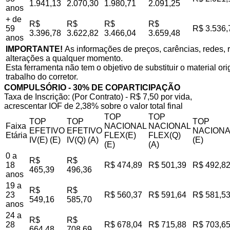
1.941,13
2.070,30
1.980,71
2.091,25
anos
+ de
R$
R$
R$
R$
59
R$ 3.536,
3.396,78
3.622,82
3.466,04
3.659,48
anos
IMPORTANTE!
As informações de preços, carências, redes, r
alterações a qualquer momento.
Esta ferramenta não tem o objetivo de substituir o material o
trabalho do corretor.
COMPULSÓRIO - 30% DE COPARTICIPAÇÃO
Taxa de Inscrição: (Por Contrato) - R$ 7,50 por vida,
acrescentar IOF de 2,38% sobre o valor total final
TOP
TOP
TOP
TOP
TOP
Faixa
NACIONAL
NACIONAL
EFETIVO
EFETIVO
NACIONA
Etária
FLEX(E)
FLEX(Q)
IV(E) (E)
IV(Q) (A)
(E)
(E)
(A)
0 a
R$
R$
18
R$ 474,89
R$ 501,39
R$ 492,8
465,39
496,36
anos
19 a
R$
R$
23
R$ 560,37
R$ 591,64
R$ 581,5
549,16
585,70
anos
24 a
R$
R$
28
R$ 678,04
R$ 715,88
R$ 703,6
664,48
708,69