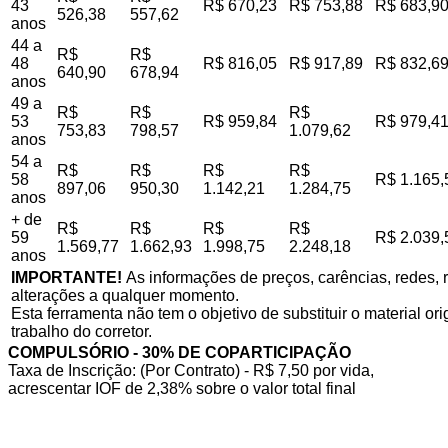
43
R$ 670,23
R$ 753,88
R$ 683,9
526,38
557,62
anos
44 a
R$
R$
48
R$ 816,05
R$ 917,89
R$ 832,6
640,90
678,94
anos
49 a
R$
R$
R$
53
R$ 959,84
R$ 979,4
753,83
798,57
1.079,62
anos
54 a
R$
R$
R$
R$
58
R$ 1.165,
897,06
950,30
1.142,21
1.284,75
anos
+ de
R$
R$
R$
R$
59
R$ 2.039,
1.569,77
1.662,93
1.998,75
2.248,18
anos
IMPORTANTE!
As informações de preços, carências, redes, r
alterações a qualquer momento.
Esta ferramenta não tem o objetivo de substituir o material o
trabalho do corretor.
COMPULSÓRIO - 30% DE COPARTICIPAÇÃO
Taxa de Inscrição: (Por Contrato) - R$ 7,50 por vida,
acrescentar IOF de 2,38% sobre o valor total final