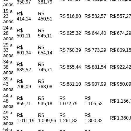
350,97
381,79
anos
19 a
R$
R$
23
R$ 516,80
R$ 532,57
R$ 557,2
414,14
450,51
anos
24 a
R$
R$
28
R$ 625,32
R$ 644,40
R$ 674,2
501,11
545,11
anos
29 a
R$
R$
33
R$ 750,39
R$ 773,29
R$ 809,1
601,34
654,14
anos
34 a
R$
R$
38
R$ 855,44
R$ 881,54
R$ 922,4
685,52
745,71
anos
39 a
R$
R$
43
R$ 881,10
R$ 907,99
R$ 950,0
706,09
768,08
anos
44 a
R$
R$
R$
R$
48
R$ 1.156,
859,71
935,18
1.072,79
1.105,53
anos
49 a
R$
R$
R$
R$
53
R$ 1.360,
1.011,19
1.099,96
1.261,82
1.300,32
anos
54 a