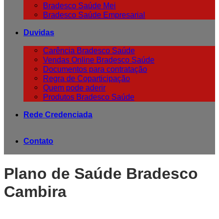
Bradesco Saúde Mei
Bradesco Saúde Empresarial
Duvidas
Carência Bradesco Saúde
Vendas Online Bradesco Saúde
Documentos para contratação
Regra de Coparticipação
Quem pode aderir
Produtos Bradesco Saúde
Rede Credenciada
Contato
Plano de Saúde Bradesco
Cambira