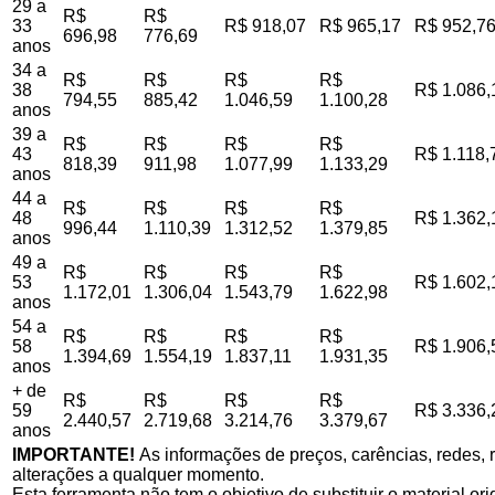
29 a
R$
R$
33
R$ 918,07
R$ 965,17
R$ 952,7
696,98
776,69
anos
34 a
R$
R$
R$
R$
38
R$ 1.086,
794,55
885,42
1.046,59
1.100,28
anos
39 a
R$
R$
R$
R$
43
R$ 1.118,
818,39
911,98
1.077,99
1.133,29
anos
44 a
R$
R$
R$
R$
48
R$ 1.362,
996,44
1.110,39
1.312,52
1.379,85
anos
49 a
R$
R$
R$
R$
53
R$ 1.602,
1.172,01
1.306,04
1.543,79
1.622,98
anos
54 a
R$
R$
R$
R$
58
R$ 1.906,
1.394,69
1.554,19
1.837,11
1.931,35
anos
+ de
R$
R$
R$
R$
59
R$ 3.336,
2.440,57
2.719,68
3.214,76
3.379,67
anos
IMPORTANTE!
As informações de preços, carências, redes, r
alterações a qualquer momento.
Esta ferramenta não tem o objetivo de substituir o material o