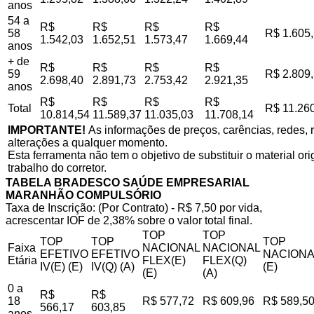
anos
54 a
R$
R$
R$
R$
58
R$ 1.605
1.542,03
1.652,51
1.573,47
1.669,44
anos
+ de
R$
R$
R$
R$
59
R$ 2.809
2.698,40
2.891,73
2.753,42
2.921,35
anos
R$
R$
R$
R$
Total
R$ 11.26
10.814,54
11.589,37
11.035,03
11.708,14
IMPORTANTE!
As informações de preços, carências, redes, r
alterações a qualquer momento.
Esta ferramenta não tem o objetivo de substituir o material o
trabalho do corretor.
TABELA BRADESCO SAÚDE EMPRESARIAL
MARANHÃO COMPULSÓRIO
Taxa de Inscrição: (Por Contrato) - R$ 7,50 por vida,
acrescentar IOF de 2,38% sobre o valor total final.
TOP
TOP
TOP
TOP
TOP
Faixa
NACIONAL
NACIONAL
EFETIVO
EFETIVO
NACIONA
Etária
FLEX(E)
FLEX(Q)
IV(E) (E)
IV(Q) (A)
(E)
(E)
(A)
0 a
R$
R$
18
R$ 577,72
R$ 609,96
R$ 589,5
566,17
603,85
anos