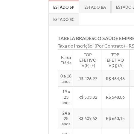
ESTADO SP
ESTADO BA
ESTADO 
ESTADO SC
TABELA BRADESCO SAÚDE EMPR
Taxa de Inscrição: (Por Contrato) - R$
TOP
TOP
Faixa
EFETIVO
EFETIVO
Etária
IV(E) (E)
IV(Q) (A)
0 a 18
R$ 426,97
R$ 464,46
anos
19 a
23
R$ 503,82
R$ 548,06
anos
24 a
28
R$ 609,62
R$ 663,15
anos