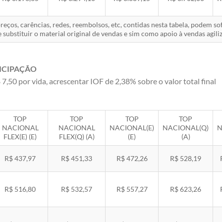
eços, carências, redes, reembolsos, etc, contidas nesta tabela, podem s
 substituir o material original de vendas e sim como apoio à vendas agiliz
ICIPAÇÃO
 7,50 por vida, acrescentar IOF de 2,38% sobre o valor total final
TOP
TOP
TOP
TOP
NACIONAL
NACIONAL
NACIONAL(E)
NACIONAL(Q)
N
FLEX(E) (E)
FLEX(Q) (A)
(E)
(A)
R$ 437,97
R$ 451,33
R$ 472,26
R$ 528,19
R$ 516,80
R$ 532,57
R$ 557,27
R$ 623,26