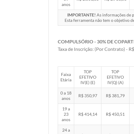
anos
IMPORTANTE!
As informações de pr
Esta ferramenta não tem o objetivo de
COMPULSÓRIO - 30% DE COPART
Taxa de Inscrição: (Por Contrato) - R$
TOP
TOP
Faixa
EFETIVO
EFETIVO
Etária
IV(E) (E)
IV(Q) (A)
0 a 18
R$ 350,97
R$ 381,79
anos
19 a
23
R$ 414,14
R$ 450,51
anos
24 a