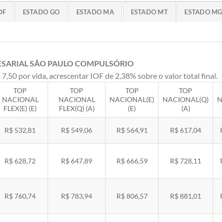
DF
ESTADO GO
ESTADO MA
ESTADO MT
ESTADO M
ESARIAL SÃO PAULO COMPULSÓRIO
 7,50 por vida, acrescentar IOF de 2,38% sobre o valor total final.
TOP
TOP
TOP
TOP
NACIONAL
NACIONAL
NACIONAL(E)
NACIONAL(Q)
N
FLEX(E) (E)
FLEX(Q) (A)
(E)
(A)
R$ 532,81
R$ 549,06
R$ 564,91
R$ 617,04
R$ 628,72
R$ 647,89
R$ 666,59
R$ 728,11
R$ 760,74
R$ 783,94
R$ 806,57
R$ 881,01