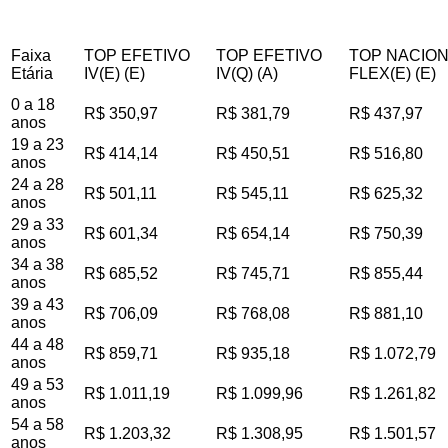
Faixa
TOP EFETIVO
TOP EFETIVO
TOP NACIO
Etária
IV(E) (E)
IV(Q) (A)
FLEX(E) (E)
0 a 18
R$ 350,97
R$ 381,79
R$ 437,97
anos
19 a 23
R$ 414,14
R$ 450,51
R$ 516,80
anos
24 a 28
R$ 501,11
R$ 545,11
R$ 625,32
anos
29 a 33
R$ 601,34
R$ 654,14
R$ 750,39
anos
34 a 38
R$ 685,52
R$ 745,71
R$ 855,44
anos
39 a 43
R$ 706,09
R$ 768,08
R$ 881,10
anos
44 a 48
R$ 859,71
R$ 935,18
R$ 1.072,79
anos
49 a 53
R$ 1.011,19
R$ 1.099,96
R$ 1.261,82
anos
54 a 58
R$ 1.203,32
R$ 1.308,95
R$ 1.501,57
anos