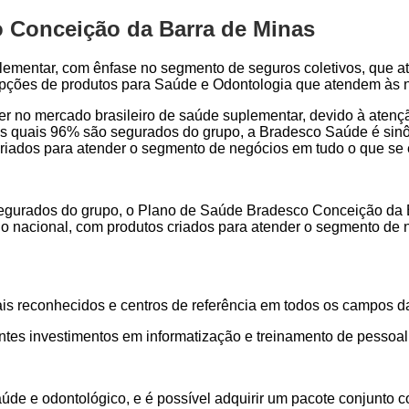
 Conceição da Barra de Minas
lementar, com ênfase no segmento de seguros coletivos, que a
 opções de produtos para Saúde e Odontologia que atendem às 
der no mercado brasileiro de saúde suplementar, devido à aten
s quais 96% são segurados do grupo, a Bradesco Saúde é sinôn
s criados para atender o segmento de negócios em tudo o que se
gurados do grupo, o Plano de Saúde Bradesco Conceição da Ba
ório nacional, com produtos criados para atender o segmento d
ais reconhecidos e centros de referência em todos os campos d
ntes investimentos em informatização e treinamento de pessoal
aúde e odontológico, e é possível adquirir um pacote conjunt