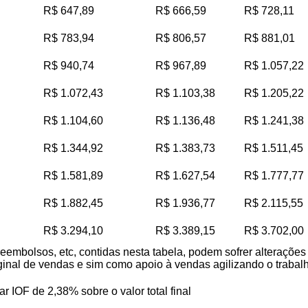
R$ 647,89
R$ 666,59
R$ 728,11
R$ 783,94
R$ 806,57
R$ 881,01
R$ 940,74
R$ 967,89
R$ 1.057,22
R$ 1.072,43
R$ 1.103,38
R$ 1.205,22
R$ 1.104,60
R$ 1.136,48
R$ 1.241,38
R$ 1.344,92
R$ 1.383,73
R$ 1.511,45
R$ 1.581,89
R$ 1.627,54
R$ 1.777,77
R$ 1.882,45
R$ 1.936,77
R$ 2.115,55
R$ 3.294,10
R$ 3.389,15
R$ 3.702,00
reembolsos, etc, contidas nesta tabela, podem sofrer alteraçõe
iginal de vendas e sim como apoio à vendas agilizando o trabalho
ar IOF de 2,38% sobre o valor total final