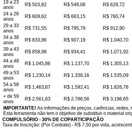
19 a 23
R$ 503,82
R$ 548,06
R$ 628,72
anos
24 a 28
R$ 609,62
R$ 663,15
R$ 760,74
anos
29 a 33
R$ 731,55
R$ 795,79
R$ 912,90
anos
34 a 38
R$ 833,96
R$ 907,19
R$ 1.040,70
anos
39 a 43
R$ 858,98
R$ 934,41
R$ 1.071,92
anos
44 a 48
R$ 1.045,86
R$ 1.137,70
R$ 1.305,13
anos
49 a 53
R$ 1.230,14
R$ 1.338,16
R$ 1.535,09
anos
54 a 58
R$ 1.463,87
R$ 1.592,41
R$ 1.826,76
anos
+ de 59
R$ 2.561,63
R$ 2.786,56
R$ 3.196,65
anos
IMPORTANTE!
As informações de preços, carências, redes, 
Esta ferramenta não tem o objetivo de substituir o material or
COMPULSÓRIO - 30% DE COPARTICIPAÇÃO
Taxa de Inscrição: (Por Contrato) - R$ 7,50 por vida, acrescent