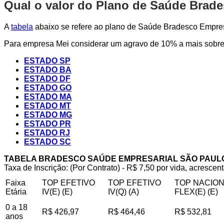
Qual o valor do Plano de Saúde Brad
A
tabela
abaixo se refere ao plano de Saúde Bradesco Empresa
Para empresa Mei considerar um agravo de 10% a mais sobre 
ESTADO SP
ESTADO BA
ESTADO DF
ESTADO GO
ESTADO MA
ESTADO MT
ESTADO MG
ESTADO PR
ESTADO RJ
ESTADO SC
TABELA BRADESCO SAÚDE EMPRESARIAL SÃO PAUL
Taxa de Inscrição: (Por Contrato) - R$ 7,50 por vida, acrescent
Faixa
TOP EFETIVO
TOP EFETIVO
TOP NACIO
Etária
IV(E) (E)
IV(Q) (A)
FLEX(E) (E)
0 a 18
R$ 426,97
R$ 464,46
R$ 532,81
anos