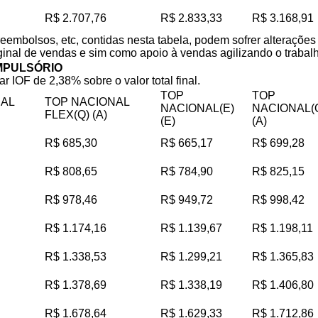
R$ 2.707,76
R$ 2.833,33
R$ 3.168,91
reembolsos, etc, contidas nesta tabela, podem sofrer alteraçõe
iginal de vendas e sim como apoio à vendas agilizando o trabalho
MPULSÓRIO
ar IOF de 2,38% sobre o valor total final.
TOP
TOP
NAL
TOP NACIONAL
NACIONAL(E)
NACIONAL(
FLEX(Q) (A)
(E)
(A)
R$ 685,30
R$ 665,17
R$ 699,28
R$ 808,65
R$ 784,90
R$ 825,15
R$ 978,46
R$ 949,72
R$ 998,42
R$ 1.174,16
R$ 1.139,67
R$ 1.198,11
R$ 1.338,53
R$ 1.299,21
R$ 1.365,83
R$ 1.378,69
R$ 1.338,19
R$ 1.406,80
R$ 1.678,64
R$ 1.629,33
R$ 1.712,86