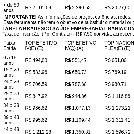
+ de 59
R$ 2.105,69
R$ 2.290,53
R$ 2.627,60
anos
IMPORTANTE!
As informações de preços, carências, redes, 
Esta ferramenta não tem o objetivo de substituir o material or
TABELA BRADESCO SAÚDE EMPRESARIAL BAHIA CO
Taxa de Inscrição: (Por Contrato) - R$ 7,50 por vida, acrescent
Faixa
TOP EFETIVO
TOP EFETIVO
TOP NACIO
Etária
IV(E) (E)
IV(Q) (A)
FLEX(E) (E)
0 a 18
R$ 494,88
R$ 551,47
R$ 651,86
anos
19 a 23
R$ 583,96
R$ 650,73
R$ 769,19
anos
24 a 28
R$ 706,59
R$ 787,38
R$ 930,71
anos
29 a 33
R$ 847,92
R$ 944,86
R$ 1.116,86
anos
34 a 38
R$ 966,62
R$ 1.077,13
R$ 1.273,21
anos
39 a 43
R$ 995,62
R$ 1.109,44
R$ 1.311,41
anos
44 a 48
R$ 1.212,23
R$ 1.350,81
R$ 1.596,72