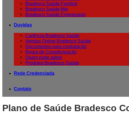
Bradesco Saúde Familiar
Bradesco Saúde Mei
Bradesco Saúde Empresarial
Duvidas
Carência Bradesco Saúde
Vendas Online Bradesco Saúde
Documentos para contratação
Regra de Coparticipação
Quem pode aderir
Produtos Bradesco Saúde
Rede Credenciada
Contato
Plano de Saúde Bradesco Co