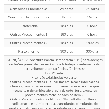
Carências Top Compulsório
03 a 09 vidas
10 a 20 vidas
Urgências e Emergências
24 horas
24 horas
Consultas e Exames simples
15 dias
15 dias
Fisioterapia
180 dias
0 hora
Outros Procedimentos 1
180 dias
0 hora
Outros Procedimentos 2
180 dias
180 dias
Parto a Termo
300 dias
300 dias
ATENÇÃO: A Cobertura Parcial Temporária (CPT) para doenças
ou lesões preexistentes será aplicada independentemente do
aproveitamento de carências. (24 Meses).
+ de 21 vidas
- Isenção total, inclusive parto.
Outros Procedimentos 1 - Cirurgias em geral e internações
clinicas, bem como exames complementares e terapias que
necessitam de verificação prévia de cobertura, exceto os
procedimentos mencionados no item 2.
Outros Procedimentos 2 - Hemodiálise e diálise peritoneal,
radioterapia e quimioterapia, transplantes e implantes de
qualquer natureza, cirurgias neoplásticas malignas, cirurgias