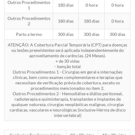
Outros Procedimentos
180 dias
0 hora
0 hora
1
Outros Procedimentos
180 dias
180 dias
0 hora
2
Parto a termo
300 dias
300 dias
300 dias
ATENÇÃO: A Cobertura Parcial Temporária (CPT) para doenças
ou lesões preexistentes será aplicada independentemente do
aproveitamento de carências. (24 Meses).
+ de 30 vidas
- Isenção total
Outros Procedimentos 1 - Cirurgias em geral e internações
clinicas, bem como exames complementares e terapias que
necessitam de verificação prévia de cobertura, exceto os
procedimentos mencionados no item 2.
Outros Procedimentos 2 - Hemodiálise e diálise peritoneal,
radioterapia e quimioterapia, transplantes e implantes de
qualquer natureza, cirurgias neoplásticas malignas, cirurgias
cardíacas, vasculares e neurológicas (inclusive Hérnia de disco
intervertebral)