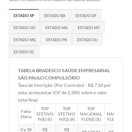
ESTADO SP
ESTADO BA
ESTADO DF
ESTADO GO
ESTADO MA
ESTADO MT
ESTADO MG
ESTADO PR
ESTADO RJ
ESTADO SC
TABELA BRADESCO SAÚDE EMPRESARIAL
SÃO PAULO COMPULSÓRIO
Taxa de Inscrição: (Por Contrato) - R$ 7,50 por
vida, acrescentar IOF de 2,38% sobre o valor
total final.
TOP
TOP
TOP
TOP
Faixa
EFETIVO
EFETIVO
NACIONAL
NACIONAL
Etária
IV(E) (E)
IV(Q) (A)
FLEX(E) (E)
FLEX(Q) (A)
0 a 18
R$
R$