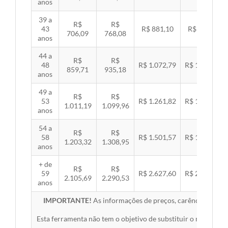
anos
39 a
R$
R$
43
R$ 881,10
R$ 907,99
706,09
768,08
anos
44 a
R$
R$
48
R$ 1.072,79
R$ 1.105,53
859,71
935,18
anos
49 a
R$
R$
53
R$ 1.261,82
R$ 1.300,32
1.011,19
1.099,96
anos
54 a
R$
R$
58
R$ 1.501,57
R$ 1.547,38
1.203,32
1.308,95
anos
+ de
R$
R$
59
R$ 2.627,60
R$ 2.707,76
2.105,69
2.290,53
anos
IMPORTANTE!
As informações de preços, carências, redes,
Esta ferramenta não tem o objetivo de substituir o material 