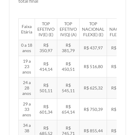
total final
TOP
TOP
TOP
TOP
Faixa
EFETIVO
EFETIVO
NACIONAL
NACIONAL
Etária
IV(E) (E)
IV(Q) (A)
FLEX(E) (E)
FLEX(Q) (A)
0 a 18
R$
R$
R$ 437,97
R$ 451,33
anos
350,97
381,79
19 a
R$
R$
23
R$ 516,80
R$ 532,57
414,14
450,51
anos
24 a
R$
R$
28
R$ 625,32
R$ 644,40
501,11
545,11
anos
29 a
R$
R$
33
R$ 750,39
R$ 773,29
601,34
654,14
anos
34 a
R$
R$
38
R$ 855,44
R$ 881,54
685,52
745,71