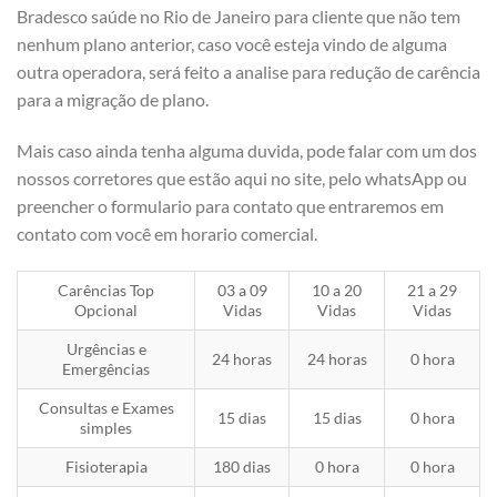
Bradesco saúde no Rio de Janeiro para cliente que não tem
nenhum plano anterior, caso você esteja vindo de alguma
outra operadora, será feito a analise para redução de carência
para a migração de plano.
Mais caso ainda tenha alguma duvida, pode falar com um dos
nossos corretores que estão aqui no site, pelo whatsApp ou
preencher o formulario para contato que entraremos em
contato com você em horario comercial.
Carências Top
03 a 09
10 a 20
21 a 29
Opcional
Vidas
Vidas
Vidas
Urgências e
24 horas
24 horas
0 hora
Emergências
Consultas e Exames
15 dias
15 dias
0 hora
simples
Fisioterapia
180 dias
0 hora
0 hora