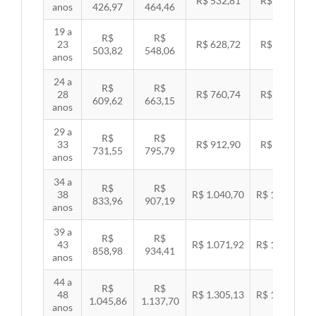
R$ 532,81
R$ 549,06
anos
426,97
464,46
19 a
R$
R$
23
R$ 628,72
R$ 647,89
503,82
548,06
anos
24 a
R$
R$
28
R$ 760,74
R$ 783,94
609,62
663,15
anos
29 a
R$
R$
33
R$ 912,90
R$ 940,74
731,55
795,79
anos
34 a
R$
R$
38
R$ 1.040,70
R$ 1.072,43
833,96
907,19
anos
39 a
R$
R$
43
R$ 1.071,92
R$ 1.104,60
858,98
934,41
anos
44 a
R$
R$
48
R$ 1.305,13
R$ 1.344,92
1.045,86
1.137,70
anos