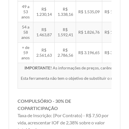
49 a
R$
R$
53
R$ 1.535,09
R$ 1.581,89
1.230,14
1.338,16
anos
54 a
R$
R$
58
R$ 1.826,76
R$ 1.882,45
1.463,87
1.592,41
anos
+ de
R$
R$
59
R$ 3.196,65
R$ 3.294,10
2.561,63
2.786,56
anos
IMPORTANTE!
As informações de preços, carências, redes,
Esta ferramenta não tem o objetivo de substituir o material 
COMPULSÓRIO - 30% DE
COPARTICIPAÇÃO
Taxa de Inscrição: (Por Contrato) - R$ 7,50 por
vida, acrescentar IOF de 2,38% sobre o valor