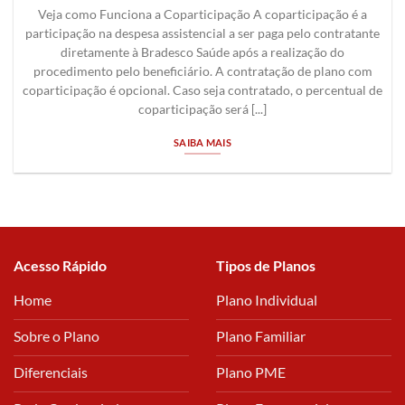
Veja como Funciona a Coparticipação A coparticipação é a
participação na despesa assistencial a ser paga pelo contratante
diretamente à Bradesco Saúde após a realização do
procedimento pelo beneficiário. A contratação de plano com
coparticipação é opcional. Caso seja contratado, o percentual de
coparticipação será [...]
SAIBA MAIS
Acesso Rápido
Tipos de Planos
Home
Plano Individual
Sobre o Plano
Plano Familiar
Diferenciais
Plano PME