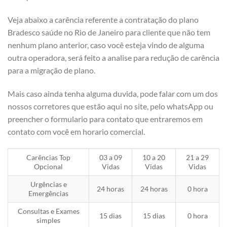
Veja abaixo a carência referente a contratação do plano
Bradesco saúde no Rio de Janeiro para cliente que não tem
nenhum plano anterior, caso você esteja vindo de alguma
outra operadora, será feito a analise para redução de carência
para a migração de plano.
Mais caso ainda tenha alguma duvida, pode falar com um dos
nossos corretores que estão aqui no site, pelo whatsApp ou
preencher o formulario para contato que entraremos em
contato com você em horario comercial.
Carências Top
03 a 09
10 a 20
21 a 29
Opcional
Vidas
Vidas
Vidas
Urgências e
24 horas
24 horas
0 hora
Emergências
Consultas e Exames
15 dias
15 dias
0 hora
simples