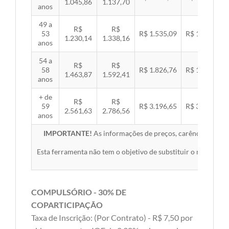
1.045,86
1.137,70
anos
49 a
R$
R$
53
R$ 1.535,09
R$ 1.581,89
1.230,14
1.338,16
anos
54 a
R$
R$
58
R$ 1.826,76
R$ 1.882,45
1.463,87
1.592,41
anos
+ de
R$
R$
59
R$ 3.196,65
R$ 3.294,10
2.561,63
2.786,56
anos
IMPORTANTE!
As informações de preços, carências, redes,
Esta ferramenta não tem o objetivo de substituir o material 
COMPULSÓRIO - 30% DE
COPARTICIPAÇÃO
Taxa de Inscrição: (Por Contrato) - R$ 7,50 por