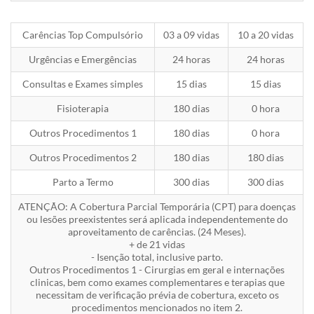
Carências Top Compulsório
03 a 09 vidas
10 a 20 vidas
Urgências e Emergências
24 horas
24 horas
Consultas e Exames simples
15 dias
15 dias
Fisioterapia
180 dias
0 hora
Outros Procedimentos 1
180 dias
0 hora
Outros Procedimentos 2
180 dias
180 dias
Parto a Termo
300 dias
300 dias
ATENÇÃO: A Cobertura Parcial Temporária (CPT) para doenças
ou lesões preexistentes será aplicada independentemente do
aproveitamento de carências. (24 Meses).
+ de 21 vidas
- Isenção total, inclusive parto.
Outros Procedimentos 1 - Cirurgias em geral e internações
clinicas, bem como exames complementares e terapias que
necessitam de verificação prévia de cobertura, exceto os
procedimentos mencionados no item 2.