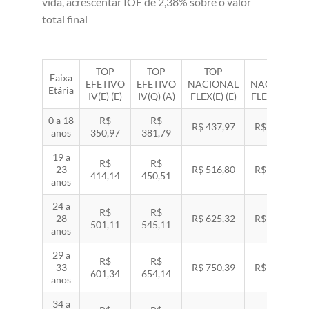
vida, acrescentar IOF de 2,38% sobre o valor
total final
TOP
TOP
TOP
TOP
Faixa
EFETIVO
EFETIVO
NACIONAL
NACIONAL
Etária
IV(E) (E)
IV(Q) (A)
FLEX(E) (E)
FLEX(Q) (A)
0 a 18
R$
R$
R$ 437,97
R$ 451,33
anos
350,97
381,79
19 a
R$
R$
23
R$ 516,80
R$ 532,57
414,14
450,51
anos
24 a
R$
R$
28
R$ 625,32
R$ 644,40
501,11
545,11
anos
29 a
R$
R$
33
R$ 750,39
R$ 773,29
601,34
654,14
anos
34 a