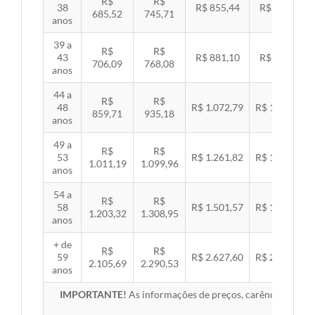
R$
R$
38
R$ 855,44
R$ 881,54
685,52
745,71
anos
39 a
R$
R$
43
R$ 881,10
R$ 907,99
706,09
768,08
anos
44 a
R$
R$
48
R$ 1.072,79
R$ 1.105,53
859,71
935,18
anos
49 a
R$
R$
53
R$ 1.261,82
R$ 1.300,32
1.011,19
1.099,96
anos
54 a
R$
R$
58
R$ 1.501,57
R$ 1.547,38
1.203,32
1.308,95
anos
+ de
R$
R$
59
R$ 2.627,60
R$ 2.707,76
2.105,69
2.290,53
anos
IMPORTANTE!
As informações de preços, carências, redes,