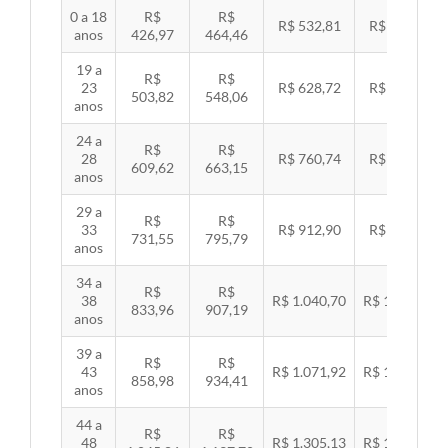
0 a 18
R$
R$
R$ 532,81
R$ 549,06
anos
426,97
464,46
19 a
R$
R$
23
R$ 628,72
R$ 647,89
503,82
548,06
anos
24 a
R$
R$
28
R$ 760,74
R$ 783,94
609,62
663,15
anos
29 a
R$
R$
33
R$ 912,90
R$ 940,74
731,55
795,79
anos
34 a
R$
R$
38
R$ 1.040,70
R$ 1.072,43
833,96
907,19
anos
39 a
R$
R$
43
R$ 1.071,92
R$ 1.104,60
858,98
934,41
anos
44 a
R$
R$
48
R$ 1.305,13
R$ 1.344,92