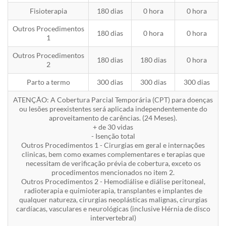
Fisioterapia
180 dias
0 hora
0 hora
Outros Procedimentos
180 dias
0 hora
0 hora
1
Outros Procedimentos
180 dias
180 dias
0 hora
2
Parto a termo
300 dias
300 dias
300 dias
ATENÇÃO: A Cobertura Parcial Temporária (CPT) para doenças
ou lesões preexistentes será aplicada independentemente do
aproveitamento de carências. (24 Meses).
+ de 30 vidas
- Isenção total
Outros Procedimentos 1 - Cirurgias em geral e internações
clinicas, bem como exames complementares e terapias que
necessitam de verificação prévia de cobertura, exceto os
procedimentos mencionados no item 2.
Outros Procedimentos 2 - Hemodiálise e diálise peritoneal,
radioterapia e quimioterapia, transplantes e implantes de
qualquer natureza, cirurgias neoplásticas malignas, cirurgias
cardíacas, vasculares e neurológicas (inclusive Hérnia de disco
intervertebral)