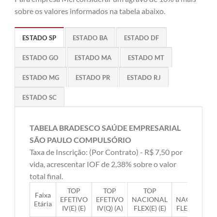
sobre os valores informados na tabela abaixo.
ESTADO SP
ESTADO BA
ESTADO DF
ESTADO GO
ESTADO MA
ESTADO MT
ESTADO MG
ESTADO PR
ESTADO RJ
ESTADO SC
TABELA BRADESCO SAÚDE EMPRESARIAL
SÃO PAULO COMPULSÓRIO
Taxa de Inscrição: (Por Contrato) - R$ 7,50 por
vida, acrescentar IOF de 2,38% sobre o valor
total final.
TOP
TOP
TOP
TOP
Faixa
EFETIVO
EFETIVO
NACIONAL
NACIONAL
Etária
IV(E) (E)
IV(Q) (A)
FLEX(E) (E)
FLEX(Q) (A)