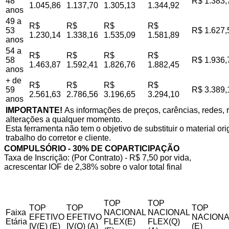
48
R$ 1.383,
1.045,86
1.137,70
1.305,13
1.344,92
anos
49 a
R$
R$
R$
R$
53
R$ 1.627,
1.230,14
1.338,16
1.535,09
1.581,89
anos
54 a
R$
R$
R$
R$
58
R$ 1.936,
1.463,87
1.592,41
1.826,76
1.882,45
anos
+ de
R$
R$
R$
R$
59
R$ 3.389,
2.561,63
2.786,56
3.196,65
3.294,10
anos
IMPORTANTE!
As informações de preços, carências, redes, r
alterações a qualquer momento.
Esta ferramenta não tem o objetivo de substituir o material o
trabalho do corretor e cliente.
COMPULSÓRIO - 30% DE COPARTICIPAÇÃO
Taxa de Inscrição: (Por Contrato) - R$ 7,50 por vida,
acrescentar IOF de 2,38% sobre o valor total final
TOP
TOP
TOP
TOP
TOP
Faixa
NACIONAL
NACIONAL
EFETIVO
EFETIVO
NACIONA
Etária
FLEX(E)
FLEX(Q)
IV(E) (E)
IV(Q) (A)
(E)