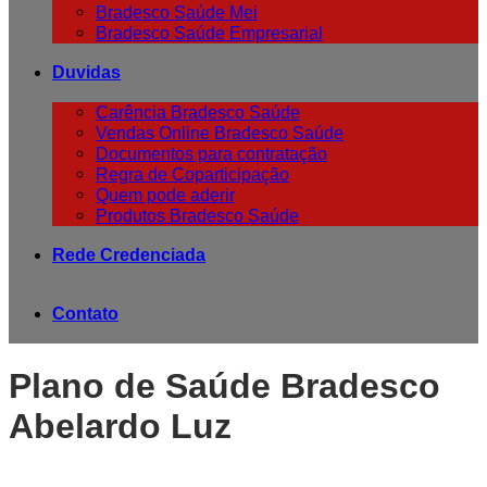
Bradesco Saúde Mei
Bradesco Saúde Empresarial
Duvidas
Carência Bradesco Saúde
Vendas Online Bradesco Saúde
Documentos para contratação
Regra de Coparticipação
Quem pode aderir
Produtos Bradesco Saúde
Rede Credenciada
Contato
Plano de Saúde Bradesco
Abelardo Luz