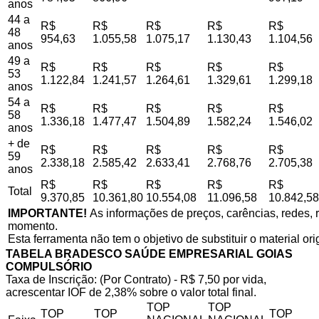
anos
44 a
R$
R$
R$
R$
R$
48
954,63
1.055,58
1.075,17
1.130,43
1.104,56
anos
49 a
R$
R$
R$
R$
R$
53
1.122,84
1.241,57
1.264,61
1.329,61
1.299,18
anos
54 a
R$
R$
R$
R$
R$
58
1.336,18
1.477,47
1.504,89
1.582,24
1.546,02
anos
+ de
R$
R$
R$
R$
R$
59
2.338,18
2.585,42
2.633,41
2.768,76
2.705,38
anos
R$
R$
R$
R$
R$
Total
9.370,85
10.361,80
10.554,08
11.096,58
10.842,58
IMPORTANTE!
As informações de preços, carências, redes, r
momento.
Esta ferramenta não tem o objetivo de substituir o material or
TABELA BRADESCO SAÚDE EMPRESARIAL GOIAS
COMPULSÓRIO
Taxa de Inscrição: (Por Contrato) - R$ 7,50 por vida,
acrescentar IOF de 2,38% sobre o valor total final.
TOP
TOP
TOP
TOP
TOP