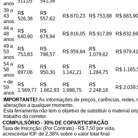
511,05
541,38
anos
39 a
R$
R$
43
R$ 670,23
R$ 753,88
R$ 683,9
526,38
557,62
anos
44 a
R$
R$
48
R$ 816,05
R$ 917,89
R$ 832,6
640,90
678,94
anos
49 a
R$
R$
R$
53
R$ 959,84
R$ 979,4
753,83
798,57
1.079,62
anos
54 a
R$
R$
R$
R$
58
R$ 1.165,
897,06
950,30
1.142,21
1.284,75
anos
+ de
R$
R$
R$
R$
59
R$ 2.039,
1.569,77
1.662,93
1.998,75
2.248,18
anos
IMPORTANTE!
As informações de preços, carências, redes, r
alterações a qualquer momento.
Esta ferramenta não tem o objetivo de substituir o material o
trabalho do corretor.
COMPULSÓRIO - 30% DE COPARTICIPAÇÃO
Taxa de Inscrição: (Por Contrato) - R$ 7,50 por vida,
acrescentar IOF de 2,38% sobre o valor total final