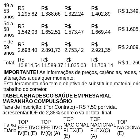
49 a
R$
R$
R$
R$
53
R$ 1.349
1.295,82
1.388,66
1.322,24
1.402,89
anos
54 a
R$
R$
R$
R$
58
R$ 1.605
1.542,03
1.652,51
1.573,47
1.669,44
anos
+ de
R$
R$
R$
R$
59
R$ 2.809
2.698,40
2.891,73
2.753,42
2.921,35
anos
R$
R$
R$
R$
Total
R$ 11.26
10.814,54
11.589,37
11.035,03
11.708,14
IMPORTANTE!
As informações de preços, carências, redes, r
alterações a qualquer momento.
Esta ferramenta não tem o objetivo de substituir o material o
trabalho do corretor.
TABELA BRADESCO SAÚDE EMPRESARIAL
MARANHÃO COMPULSÓRIO
Taxa de Inscrição: (Por Contrato) - R$ 7,50 por vida,
acrescentar IOF de 2,38% sobre o valor total final.
TOP
TOP
TOP
TOP
TOP
Faixa
NACIONAL
NACIONAL
EFETIVO
EFETIVO
NACIONA
Etária
FLEX(E)
FLEX(Q)
IV(E) (E)
IV(Q) (A)
(E)
(E)
(A)