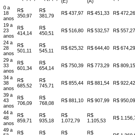
(E)
(A)
0 a
R$
R$
18
R$ 437,97
R$ 451,33
R$ 472,2
350,97
381,79
anos
19 a
R$
R$
23
R$ 516,80
R$ 532,57
R$ 557,2
414,14
450,51
anos
24 a
R$
R$
28
R$ 625,32
R$ 644,40
R$ 674,2
501,11
545,11
anos
29 a
R$
R$
33
R$ 750,39
R$ 773,29
R$ 809,1
601,34
654,14
anos
34 a
R$
R$
38
R$ 855,44
R$ 881,54
R$ 922,4
685,52
745,71
anos
39 a
R$
R$
43
R$ 881,10
R$ 907,99
R$ 950,0
706,09
768,08
anos
44 a
R$
R$
R$
R$
48
R$ 1.156,
859,71
935,18
1.072,79
1.105,53
anos
49 a
R$
R$
R$
R$