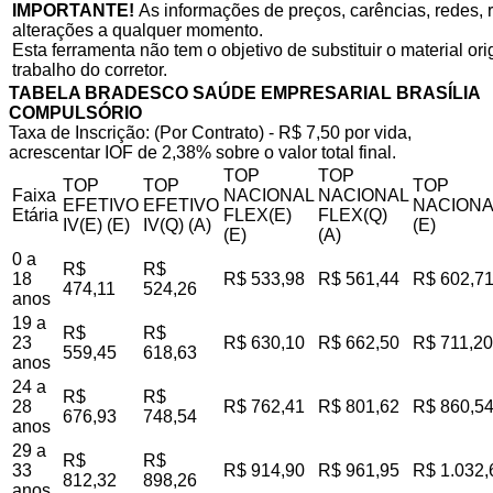
IMPORTANTE!
As informações de preços, carências, redes, r
alterações a qualquer momento.
Esta ferramenta não tem o objetivo de substituir o material o
trabalho do corretor.
TABELA BRADESCO SAÚDE EMPRESARIAL BRASÍLIA
COMPULSÓRIO
Taxa de Inscrição: (Por Contrato) - R$ 7,50 por vida,
acrescentar IOF de 2,38% sobre o valor total final.
TOP
TOP
TOP
TOP
TOP
Faixa
NACIONAL
NACIONAL
EFETIVO
EFETIVO
NACIONA
Etária
FLEX(E)
FLEX(Q)
IV(E) (E)
IV(Q) (A)
(E)
(E)
(A)
0 a
R$
R$
18
R$ 533,98
R$ 561,44
R$ 602,7
474,11
524,26
anos
19 a
R$
R$
23
R$ 630,10
R$ 662,50
R$ 711,20
559,45
618,63
anos
24 a
R$
R$
28
R$ 762,41
R$ 801,62
R$ 860,5
676,93
748,54
anos
29 a
R$
R$
33
R$ 914,90
R$ 961,95
R$ 1.032,
812,32
898,26
anos