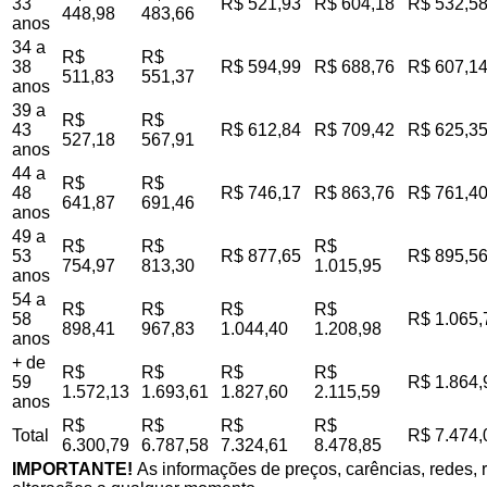
33
R$ 521,93
R$ 604,18
R$ 532,5
448,98
483,66
anos
34 a
R$
R$
38
R$ 594,99
R$ 688,76
R$ 607,1
511,83
551,37
anos
39 a
R$
R$
43
R$ 612,84
R$ 709,42
R$ 625,3
527,18
567,91
anos
44 a
R$
R$
48
R$ 746,17
R$ 863,76
R$ 761,4
641,87
691,46
anos
49 a
R$
R$
R$
53
R$ 877,65
R$ 895,5
754,97
813,30
1.015,95
anos
54 a
R$
R$
R$
R$
58
R$ 1.065,
898,41
967,83
1.044,40
1.208,98
anos
+ de
R$
R$
R$
R$
59
R$ 1.864,
1.572,13
1.693,61
1.827,60
2.115,59
anos
R$
R$
R$
R$
Total
R$ 7.474,
6.300,79
6.787,58
7.324,61
8.478,85
IMPORTANTE!
As informações de preços, carências, redes, r