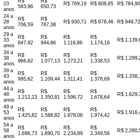
R$
R$
23
R$ 769,19
R$ 808,65
R$ 784,9
583,96
650,73
anos
24 a
R$
R$
28
R$ 930,71
R$ 978,46
R$ 949,7
706,59
787,38
anos
29 a
R$
R$
R$
R$
33
R$ 1.139,
847,92
944,86
1.116,86
1.174,16
anos
34 a
R$
R$
R$
R$
38
R$ 1.299,
966,62
1.077,13
1.273,21
1.338,53
anos
39 a
R$
R$
R$
R$
43
R$ 1.338,
995,62
1.109,44
1.311,41
1.378,69
anos
44 a
R$
R$
R$
R$
48
R$ 1.629,
1.212,23
1.350,81
1.596,72
1.678,64
anos
49 a
R$
R$
R$
R$
53
R$ 1.916,
1.425,82
1.588,82
1.878,06
1.974,42
anos
54 a
R$
R$
R$
R$
58
R$ 2.280,
1.696,73
1.890,70
2.234,89
2.349,56
anos