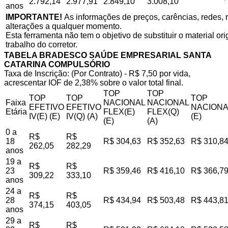
2.792,14
2.977,91
2.849,10
3.008,10
anos
IMPORTANTE!
As informações de preços, carências, redes, r
alterações a qualquer momento.
Esta ferramenta não tem o objetivo de substituir o material o
trabalho do corretor.
TABELA BRADESCO SAÚDE EMPRESARIAL SANTA
CATARINA COMPULSÓRIO
Taxa de Inscrição: (Por Contrato) - R$ 7,50 por vida,
acrescentar IOF de 2,38% sobre o valor total final.
TOP
TOP
TOP
TOP
TOP
Faixa
NACIONAL
NACIONAL
EFETIVO
EFETIVO
NACIONA
Etária
FLEX(E)
FLEX(Q)
IV(E) (E)
IV(Q) (A)
(E)
(E)
(A)
0 a
R$
R$
18
R$ 304,63
R$ 352,63
R$ 310,8
262,05
282,29
anos
19 a
R$
R$
23
R$ 359,46
R$ 416,10
R$ 366,7
309,22
333,10
anos
24 a
R$
R$
28
R$ 434,94
R$ 503,48
R$ 443,8
374,15
403,05
anos
29 a
R$
R$