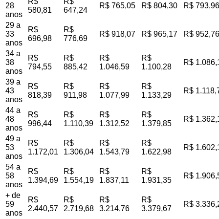
R$
R$
28
R$ 765,05
R$ 804,30
R$ 793,9
580,81
647,24
anos
29 a
R$
R$
33
R$ 918,07
R$ 965,17
R$ 952,7
696,98
776,69
anos
34 a
R$
R$
R$
R$
38
R$ 1.086,
794,55
885,42
1.046,59
1.100,28
anos
39 a
R$
R$
R$
R$
43
R$ 1.118,
818,39
911,98
1.077,99
1.133,29
anos
44 a
R$
R$
R$
R$
48
R$ 1.362,
996,44
1.110,39
1.312,52
1.379,85
anos
49 a
R$
R$
R$
R$
53
R$ 1.602,
1.172,01
1.306,04
1.543,79
1.622,98
anos
54 a
R$
R$
R$
R$
58
R$ 1.906,
1.394,69
1.554,19
1.837,11
1.931,35
anos
+ de
R$
R$
R$
R$
59
R$ 3.336,
2.440,57
2.719,68
3.214,76
3.379,67
anos