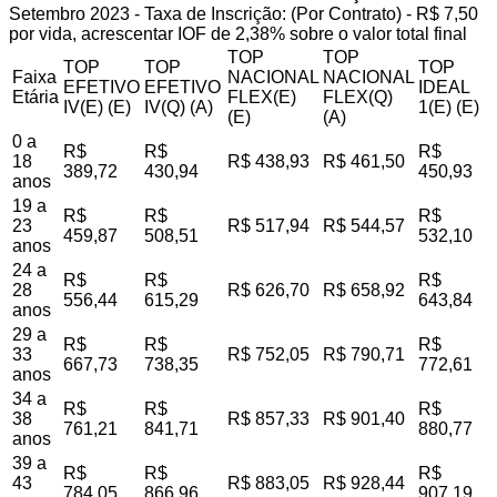
Setembro 2023 - Taxa de Inscrição: (Por Contrato) - R$ 7,50
por vida, acrescentar IOF de 2,38% sobre o valor total final
TOP
TOP
TOP
TOP
TOP
Faixa
NACIONAL
NACIONAL
EFETIVO
EFETIVO
IDEAL
Etária
FLEX(E)
FLEX(Q)
IV(E) (E)
IV(Q) (A)
1(E) (E)
(E)
(A)
0 a
R$
R$
R$
18
R$ 438,93
R$ 461,50
389,72
430,94
450,93
anos
19 a
R$
R$
R$
23
R$ 517,94
R$ 544,57
459,87
508,51
532,10
anos
24 a
R$
R$
R$
28
R$ 626,70
R$ 658,92
556,44
615,29
643,84
anos
29 a
R$
R$
R$
33
R$ 752,05
R$ 790,71
667,73
738,35
772,61
anos
34 a
R$
R$
R$
38
R$ 857,33
R$ 901,40
761,21
841,71
880,77
anos
39 a
R$
R$
R$
43
R$ 883,05
R$ 928,44
784,05
866,96
907,19