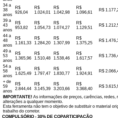
34 a
R$
R$
R$
R$
38
R$ 1.177,
926,04
1.024,01
1.042,98
1.096,61
anos
39 a
R$
R$
R$
R$
43
R$ 1.212,
953,82
1.054,73
1.074,27
1.129,51
anos
44 a
R$
R$
R$
R$
48
R$ 1.476,
1.161,33
1.284,20
1.307,99
1.375,25
anos
49 a
R$
R$
R$
R$
53
R$ 1.736,
1.365,96
1.510,48
1.538,46
1.617,57
anos
54 a
R$
R$
R$
R$
58
R$ 2.066,
1.625,49
1.797,47
1.830,77
1.924,91
anos
+ de
R$
R$
R$
R$
59
R$ 3.615,
2.844,44
3.145,39
3.203,66
3.368,40
anos
IMPORTANTE!
As informações de preços, carências, redes, r
alterações a qualquer momento.
Esta ferramenta não tem o objetivo de substituir o material o
trabalho do corretor.
COMPULSÓRIO - 30% DE COPARTICIPAÇÃO