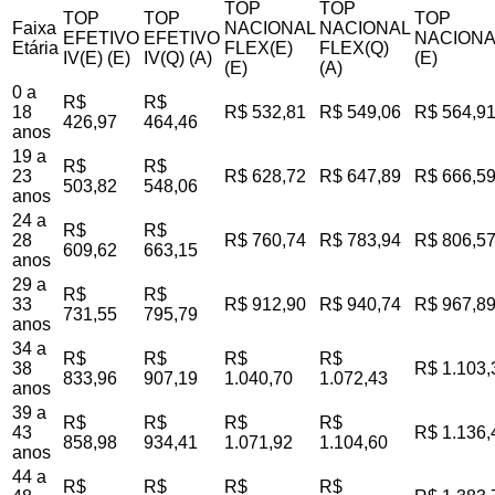
TOP
TOP
TOP
TOP
TOP
Faixa
NACIONAL
NACIONAL
EFETIVO
EFETIVO
NACIONA
Etária
FLEX(E)
FLEX(Q)
IV(E) (E)
IV(Q) (A)
(E)
(E)
(A)
0 a
R$
R$
18
R$ 532,81
R$ 549,06
R$ 564,9
426,97
464,46
anos
19 a
R$
R$
23
R$ 628,72
R$ 647,89
R$ 666,5
503,82
548,06
anos
24 a
R$
R$
28
R$ 760,74
R$ 783,94
R$ 806,5
609,62
663,15
anos
29 a
R$
R$
33
R$ 912,90
R$ 940,74
R$ 967,8
731,55
795,79
anos
34 a
R$
R$
R$
R$
38
R$ 1.103,
833,96
907,19
1.040,70
1.072,43
anos
39 a
R$
R$
R$
R$
43
R$ 1.136,
858,98
934,41
1.071,92
1.104,60
anos
44 a
R$
R$
R$
R$