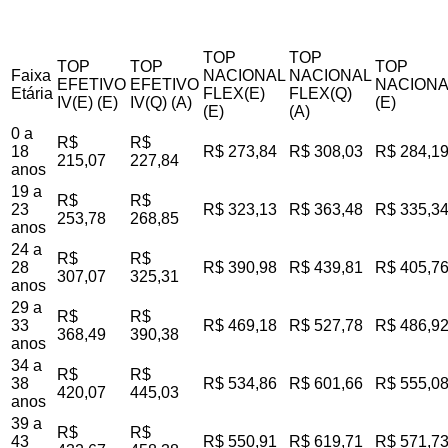
TOP
TOP
TOP
TOP
TOP
Faixa
NACIONAL
NACIONAL
EFETIVO
EFETIVO
NACIONA
Etária
FLEX(E)
FLEX(Q)
IV(E) (E)
IV(Q) (A)
(E)
(E)
(A)
0 a
R$
R$
18
R$ 273,84
R$ 308,03
R$ 284,1
215,07
227,84
anos
19 a
R$
R$
23
R$ 323,13
R$ 363,48
R$ 335,3
253,78
268,85
anos
24 a
R$
R$
28
R$ 390,98
R$ 439,81
R$ 405,7
307,07
325,31
anos
29 a
R$
R$
33
R$ 469,18
R$ 527,78
R$ 486,9
368,49
390,38
anos
34 a
R$
R$
38
R$ 534,86
R$ 601,66
R$ 555,0
420,07
445,03
anos
39 a
R$
R$
43
R$ 550,91
R$ 619,71
R$ 571,7