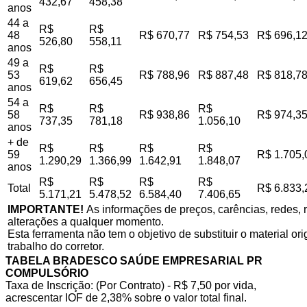
432,67
458,38
anos
44 a
R$
R$
48
R$ 670,77
R$ 754,53
R$ 696,1
526,80
558,11
anos
49 a
R$
R$
53
R$ 788,96
R$ 887,48
R$ 818,7
619,62
656,45
anos
54 a
R$
R$
R$
58
R$ 938,86
R$ 974,3
737,35
781,18
1.056,10
anos
+ de
R$
R$
R$
R$
59
R$ 1.705,
1.290,29
1.366,99
1.642,91
1.848,07
anos
R$
R$
R$
R$
Total
R$ 6.833,
5.171,21
5.478,52
6.584,40
7.406,65
IMPORTANTE!
As informações de preços, carências, redes, r
alterações a qualquer momento.
Esta ferramenta não tem o objetivo de substituir o material o
trabalho do corretor.
TABELA BRADESCO SAÚDE EMPRESARIAL PR
COMPULSÓRIO
Taxa de Inscrição: (Por Contrato) - R$ 7,50 por vida,
acrescentar IOF de 2,38% sobre o valor total final.