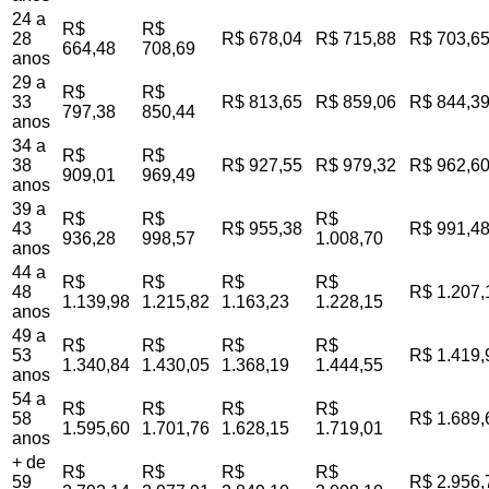
24 a
R$
R$
28
R$ 678,04
R$ 715,88
R$ 703,6
664,48
708,69
anos
29 a
R$
R$
33
R$ 813,65
R$ 859,06
R$ 844,3
797,38
850,44
anos
34 a
R$
R$
38
R$ 927,55
R$ 979,32
R$ 962,6
909,01
969,49
anos
39 a
R$
R$
R$
43
R$ 955,38
R$ 991,4
936,28
998,57
1.008,70
anos
44 a
R$
R$
R$
R$
48
R$ 1.207,
1.139,98
1.215,82
1.163,23
1.228,15
anos
49 a
R$
R$
R$
R$
53
R$ 1.419,
1.340,84
1.430,05
1.368,19
1.444,55
anos
54 a
R$
R$
R$
R$
58
R$ 1.689,
1.595,60
1.701,76
1.628,15
1.719,01
anos
+ de
R$
R$
R$
R$
59
R$ 2.956,