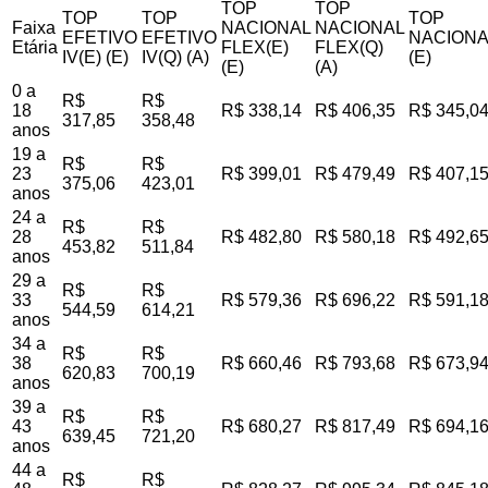
TOP
TOP
TOP
TOP
TOP
Faixa
NACIONAL
NACIONAL
EFETIVO
EFETIVO
NACIONA
Etária
FLEX(E)
FLEX(Q)
IV(E) (E)
IV(Q) (A)
(E)
(E)
(A)
0 a
R$
R$
18
R$ 338,14
R$ 406,35
R$ 345,0
317,85
358,48
anos
19 a
R$
R$
23
R$ 399,01
R$ 479,49
R$ 407,1
375,06
423,01
anos
24 a
R$
R$
28
R$ 482,80
R$ 580,18
R$ 492,6
453,82
511,84
anos
29 a
R$
R$
33
R$ 579,36
R$ 696,22
R$ 591,1
544,59
614,21
anos
34 a
R$
R$
38
R$ 660,46
R$ 793,68
R$ 673,9
620,83
700,19
anos
39 a
R$
R$
43
R$ 680,27
R$ 817,49
R$ 694,1
639,45
721,20
anos
44 a
R$
R$