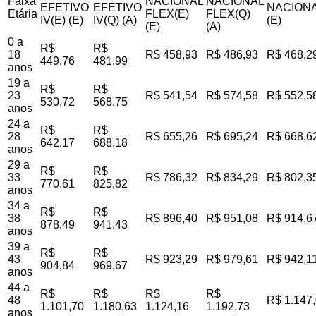
Faixa
NACIONAL
NACIONAL
EFETIVO
EFETIVO
NACIONA
Etária
FLEX(E)
FLEX(Q)
IV(E) (E)
IV(Q) (A)
(E)
(E)
(A)
0 a
R$
R$
18
R$ 458,93
R$ 486,93
R$ 468,2
449,76
481,99
anos
19 a
R$
R$
23
R$ 541,54
R$ 574,58
R$ 552,5
530,72
568,75
anos
24 a
R$
R$
28
R$ 655,26
R$ 695,24
R$ 668,6
642,17
688,18
anos
29 a
R$
R$
33
R$ 786,32
R$ 834,29
R$ 802,3
770,61
825,82
anos
34 a
R$
R$
38
R$ 896,40
R$ 951,08
R$ 914,6
878,49
941,43
anos
39 a
R$
R$
43
R$ 923,29
R$ 979,61
R$ 942,1
904,84
969,67
anos
44 a
R$
R$
R$
R$
48
R$ 1.147
1.101,70
1.180,63
1.124,16
1.192,73
anos