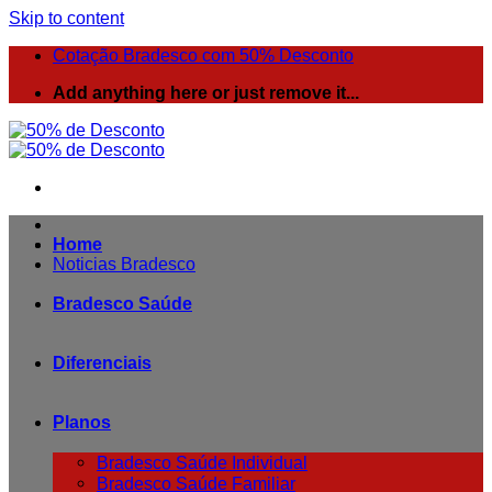
Skip to content
Cotação Bradesco com 50% Desconto
Add anything here or just remove it...
Home
Noticias Bradesco
Bradesco Saúde
Diferenciais
Planos
Bradesco Saúde Individual
Bradesco Saúde Familiar