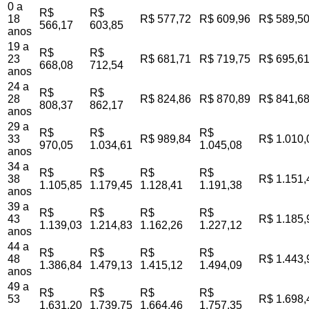
0 a
R$
R$
18
R$ 577,72
R$ 609,96
R$ 589,5
566,17
603,85
anos
19 a
R$
R$
23
R$ 681,71
R$ 719,75
R$ 695,6
668,08
712,54
anos
24 a
R$
R$
28
R$ 824,86
R$ 870,89
R$ 841,6
808,37
862,17
anos
29 a
R$
R$
R$
33
R$ 989,84
R$ 1.010,
970,05
1.034,61
1.045,08
anos
34 a
R$
R$
R$
R$
38
R$ 1.151,
1.105,85
1.179,45
1.128,41
1.191,38
anos
39 a
R$
R$
R$
R$
43
R$ 1.185,
1.139,03
1.214,83
1.162,26
1.227,12
anos
44 a
R$
R$
R$
R$
48
R$ 1.443,
1.386,84
1.479,13
1.415,12
1.494,09
anos
49 a
R$
R$
R$
R$
53
R$ 1.698,
1.631,20
1.739,75
1.664,46
1.757,35