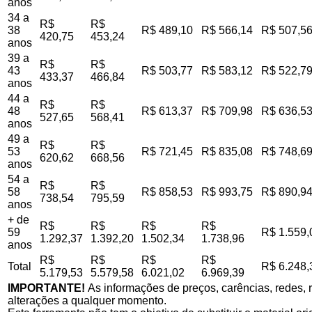
anos
34 a
R$
R$
38
R$ 489,10
R$ 566,14
R$ 507,5
420,75
453,24
anos
39 a
R$
R$
43
R$ 503,77
R$ 583,12
R$ 522,7
433,37
466,84
anos
44 a
R$
R$
48
R$ 613,37
R$ 709,98
R$ 636,5
527,65
568,41
anos
49 a
R$
R$
53
R$ 721,45
R$ 835,08
R$ 748,6
620,62
668,56
anos
54 a
R$
R$
58
R$ 858,53
R$ 993,75
R$ 890,9
738,54
795,59
anos
+ de
R$
R$
R$
R$
59
R$ 1.559,
1.292,37
1.392,20
1.502,34
1.738,96
anos
R$
R$
R$
R$
Total
R$ 6.248,
5.179,53
5.579,58
6.021,02
6.969,39
IMPORTANTE!
As informações de preços, carências, redes, r
alterações a qualquer momento.