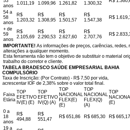
53
R$ 1.360,
1.011,19
1.099,96
1.261,82
1.300,32
anos
54 a
R$
R$
R$
R$
58
R$ 1.619,
1.203,32
1.308,95
1.501,57
1.547,38
anos
+ de
R$
R$
R$
R$
59
R$ 2.833,
2.105,69
2.290,53
2.627,60
2.707,76
anos
IMPORTANTE!
As informações de preços, carências, redes, r
alterações a qualquer momento.
Esta ferramenta não tem o objetivo de substituir o material o
trabalho do corretor e cliente.
TABELA BRADESCO SAÚDE EMPRESARIAL BAHIA
COMPULSÓRIO
Taxa de Inscrição: (Por Contrato) - R$ 7,50 por vida,
acrescentar IOF de 2,38% sobre o valor total final.
TOP
TOP
TOP
TOP
TOP
Faixa
NACIONAL
NACIONAL
EFETIVO
EFETIVO
NACIONA
Etária
FLEX(E)
FLEX(Q)
IV(E) (E)
IV(Q) (A)
(E)
(E)
(A)
0 a
R$
R$
18
R$ 651,86
R$ 685,30
R$ 665,1
494,88
551,47
anos
19 a