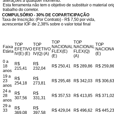
alterações a qualquer momento.
Esta ferramenta não tem o objetivo de substituir o material o
trabalho do corretor.
COMPULSÓRIO - 30% DE COPARTICIPAÇÃO
Taxa de Inscrição: (Por Contrato) - R$ 7,50 por vida,
acrescentar IOF de 2,38% sobre o valor total final
TOP
TOP
TOP
TOP
TOP
Faixa
NACIONAL
NACIONAL
EFETIVO
EFETIVO
NACIONA
Etária
FLEX(E)
FLEX(Q)
IV(E) (E)
IV(Q) (A)
(E)
(E)
(A)
0 a
R$
R$
18
R$ 250,41
R$ 289,86
R$ 259,8
215,41
232,04
anos
19 a
R$
R$
23
R$ 295,48
R$ 342,03
R$ 306,6
254,18
273,81
anos
24 a
R$
R$
28
R$ 357,53
R$ 413,85
R$ 371,0
307,56
331,31
anos
29 a
R$
R$
33
R$ 429,04
R$ 496,62
R$ 445,2
369,08
397,58