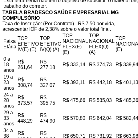
Esta ferramenta não tem o objetivo de substituir o material o
trabalho do corretor.
TABELA BRADESCO SAÚDE EMPRESARIAL MG
COMPULSÓRIO
Taxa de Inscrição: (Por Contrato) - R$ 7,50 por vida,
acrescentar IOF de 2,38% sobre o valor total final.
TOP
TOP
TOP
TOP
TOP
Faixa
NACIONAL
NACIONAL
EFETIVO
EFETIVO
NACIONA
Etária
FLEX(E)
FLEX(Q)
IV(E) (E)
IV(Q) (A)
(E)
(E)
(A)
0 a
R$
R$
18
R$ 333,14
R$ 374,73
R$ 339,9
261,64
277,18
anos
19 a
R$
R$
23
R$ 393,11
R$ 442,18
R$ 401,1
308,74
327,07
anos
24 a
R$
R$
28
R$ 475,66
R$ 535,03
R$ 485,3
373,57
395,75
anos
29 a
R$
R$
33
R$ 570,80
R$ 642,04
R$ 582,4
448,29
474,90
anos
34 a
R$
R$
38
R$ 650,71
R$ 731,92
R$ 663,9