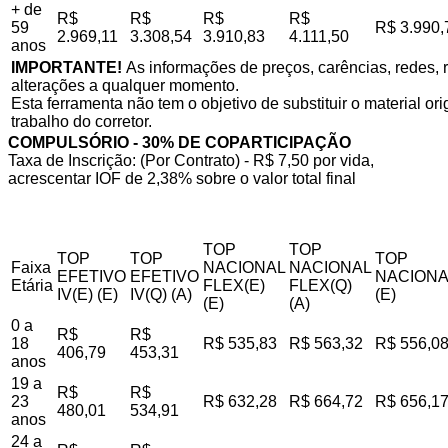
+ de
R$
R$
R$
R$
59
R$ 3.990,
2.969,11
3.308,54
3.910,83
4.111,50
anos
IMPORTANTE!
As informações de preços, carências, redes, r
alterações a qualquer momento.
Esta ferramenta não tem o objetivo de substituir o material o
trabalho do corretor.
COMPULSÓRIO - 30% DE COPARTICIPAÇÃO
Taxa de Inscrição: (Por Contrato) - R$ 7,50 por vida,
acrescentar IOF de 2,38% sobre o valor total final
TOP
TOP
TOP
TOP
TOP
Faixa
NACIONAL
NACIONAL
EFETIVO
EFETIVO
NACIONA
Etária
FLEX(E)
FLEX(Q)
IV(E) (E)
IV(Q) (A)
(E)
(E)
(A)
0 a
R$
R$
18
R$ 535,83
R$ 563,32
R$ 556,0
406,79
453,31
anos
19 a
R$
R$
23
R$ 632,28
R$ 664,72
R$ 656,1
480,01
534,91
anos
24 a