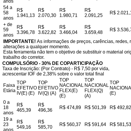
anos
54 a
R$
R$
R$
R$
58
R$ 2.021,
1.941,13
2.070,30
1.980,71
2.091,25
anos
+ de
R$
R$
R$
R$
59
R$ 3.536,
3.396,78
3.622,82
3.466,04
3.659,48
anos
IMPORTANTE!
As informações de preços, carências, redes, r
alterações a qualquer momento.
Esta ferramenta não tem o objetivo de substituir o material o
trabalho do corretor.
COMPULSÓRIO - 30% DE COPARTICIPAÇÃO
Taxa de Inscrição: (Por Contrato) - R$ 7,50 por vida,
acrescentar IOF de 2,38% sobre o valor total final
TOP
TOP
TOP
TOP
TOP
Faixa
NACIONAL
NACIONAL
EFETIVO
EFETIVO
NACIONA
Etária
FLEX(E)
FLEX(Q)
IV(E) (E)
IV(Q) (A)
(E)
(E)
(A)
0 a
R$
R$
18
R$ 474,89
R$ 501,39
R$ 492,8
465,39
496,36
anos
19 a
R$
R$
23
R$ 560,37
R$ 591,64
R$ 581,5
549,16
585,70
anos