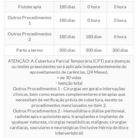
Fisioterapia
180 dias
0 hora
0 hora
Outros Procedimentos
180 dias
0 hora
0 hora
1
Outros Procedimentos
180 dias
180 dias
0 hora
2
Parto a termo
300 dias
300 dias
300 dias
ATENÇÃO: A Cobertura Parcial Temporária (CPT) para doenças
ou lesões preexistentes será aplicada independentemente do
aproveitamento de carências. (24 Meses).
+ de 30 vidas
- Isenção total
Outros Procedimentos 1 - Cirurgias em geral e internações
clinicas, bem como exames complementares e terapias que
necessitam de verificação prévia de cobertura, exceto os
procedimentos mencionados no item 2.
Outros Procedimentos 2 - Hemodiálise e diálise peritoneal,
radioterapia e quimioterapia, transplantes e implantes de
qualquer natureza, cirurgias neoplásticas malignas, cirurgias
cardíacas, vasculares e neurológicas (inclusive Hérnia de disco
intervertebral)