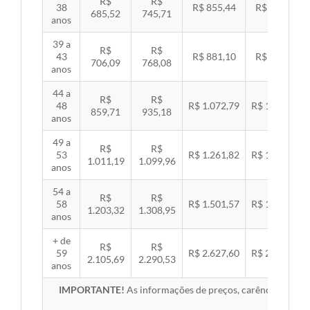
R$
R$
38
R$ 855,44
R$ 881,54
685,52
745,71
anos
39 a
R$
R$
43
R$ 881,10
R$ 907,99
706,09
768,08
anos
44 a
R$
R$
48
R$ 1.072,79
R$ 1.105,53
859,71
935,18
anos
49 a
R$
R$
53
R$ 1.261,82
R$ 1.300,32
1.011,19
1.099,96
anos
54 a
R$
R$
58
R$ 1.501,57
R$ 1.547,38
1.203,32
1.308,95
anos
+ de
R$
R$
59
R$ 2.627,60
R$ 2.707,76
2.105,69
2.290,53
anos
IMPORTANTE!
As informações de preços, carências, redes,