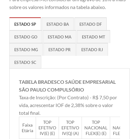
sobre os valores informados na tabela abaixo.
ESTADO SP
ESTADO BA
ESTADO DF
ESTADO GO
ESTADO MA
ESTADO MT
ESTADO MG
ESTADO PR
ESTADO RJ
ESTADO SC
TABELA BRADESCO SAÚDE EMPRESARIAL
SÃO PAULO COMPULSÓRIO
Taxa de Inscrição: (Por Contrato) - R$ 7,50 por
vida, acrescentar IOF de 2,38% sobre o valor
total final.
TOP
TOP
TOP
TOP
Faixa
EFETIVO
EFETIVO
NACIONAL
NACIONAL
Etária
IV(E) (E)
IV(Q) (A)
FLEX(E) (E)
FLEX(Q) (A)