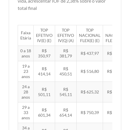
vida, acrescentar IOF de 2,38% sobre o valor
total final
TOP
TOP
TOP
TOP
Faixa
EFETIVO
EFETIVO
NACIONAL
NACIONAL
Etária
IV(E) (E)
IV(Q) (A)
FLEX(E) (E)
FLEX(Q) (A)
0 a 18
R$
R$
R$ 437,97
R$ 451,33
anos
350,97
381,79
19 a
R$
R$
23
R$ 516,80
R$ 532,57
414,14
450,51
anos
24 a
R$
R$
28
R$ 625,32
R$ 644,40
501,11
545,11
anos
29 a
R$
R$
33
R$ 750,39
R$ 773,29
601,34
654,14
anos
34 a