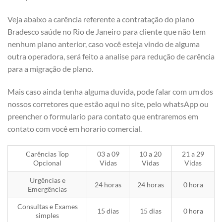
Veja abaixo a carência referente a contratação do plano
Bradesco saúde no Rio de Janeiro para cliente que não tem
nenhum plano anterior, caso você esteja vindo de alguma
outra operadora, será feito a analise para redução de carência
para a migração de plano.
Mais caso ainda tenha alguma duvida, pode falar com um dos
nossos corretores que estão aqui no site, pelo whatsApp ou
preencher o formulario para contato que entraremos em
contato com você em horario comercial.
Carências Top
03 a 09
10 a 20
21 a 29
Opcional
Vidas
Vidas
Vidas
Urgências e
24 horas
24 horas
0 hora
Emergências
Consultas e Exames
15 dias
15 dias
0 hora
simples