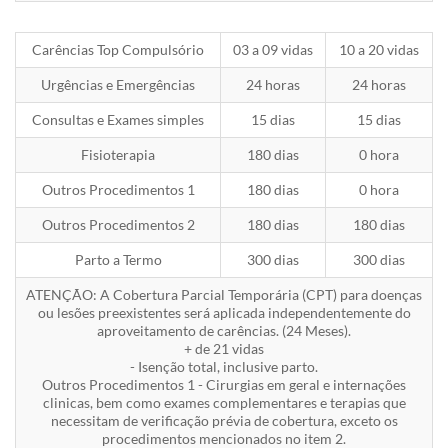
Carências Top Compulsório
03 a 09 vidas
10 a 20 vidas
Urgências e Emergências
24 horas
24 horas
Consultas e Exames simples
15 dias
15 dias
Fisioterapia
180 dias
0 hora
Outros Procedimentos 1
180 dias
0 hora
Outros Procedimentos 2
180 dias
180 dias
Parto a Termo
300 dias
300 dias
ATENÇÃO: A Cobertura Parcial Temporária (CPT) para doenças
ou lesões preexistentes será aplicada independentemente do
aproveitamento de carências. (24 Meses).
+ de 21 vidas
- Isenção total, inclusive parto.
Outros Procedimentos 1 - Cirurgias em geral e internações
clinicas, bem como exames complementares e terapias que
necessitam de verificação prévia de cobertura, exceto os
procedimentos mencionados no item 2.