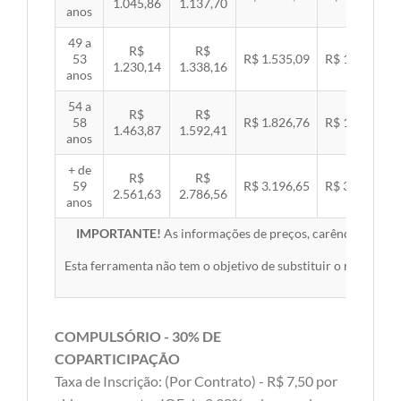
1.045,86
1.137,70
anos
49 a
R$
R$
53
R$ 1.535,09
R$ 1.581,89
1.230,14
1.338,16
anos
54 a
R$
R$
58
R$ 1.826,76
R$ 1.882,45
1.463,87
1.592,41
anos
+ de
R$
R$
59
R$ 3.196,65
R$ 3.294,10
2.561,63
2.786,56
anos
IMPORTANTE!
As informações de preços, carências, redes,
Esta ferramenta não tem o objetivo de substituir o material 
COMPULSÓRIO - 30% DE
COPARTICIPAÇÃO
Taxa de Inscrição: (Por Contrato) - R$ 7,50 por