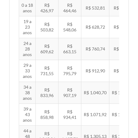
0 a 18
R$
R$
R$ 532,81
R$ 549,06
anos
426,97
464,46
19 a
R$
R$
23
R$ 628,72
R$ 647,89
503,82
548,06
anos
24 a
R$
R$
28
R$ 760,74
R$ 783,94
609,62
663,15
anos
29 a
R$
R$
33
R$ 912,90
R$ 940,74
731,55
795,79
anos
34 a
R$
R$
38
R$ 1.040,70
R$ 1.072,43
833,96
907,19
anos
39 a
R$
R$
43
R$ 1.071,92
R$ 1.104,60
858,98
934,41
anos
44 a
R$
R$
48
R$ 1.305,13
R$ 1.344,92