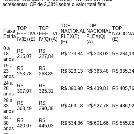
acrescentar IOF de 2,38% sobre o valor total final
TOP
TOP
TOP
TOP
TOP
Faixa
NACIONAL
NACIONAL
EFETIVO
EFETIVO
NACIONA
Etária
FLEX(E)
FLEX(Q)
IV(E) (E)
IV(Q) (A)
(E)
(E)
(A)
0 a
R$
R$
18
R$ 273,84
R$ 308,03
R$ 284,1
215,07
227,84
anos
19 a
R$
R$
23
R$ 323,13
R$ 363,48
R$ 335,3
253,78
268,85
anos
24 a
R$
R$
28
R$ 390,98
R$ 439,81
R$ 405,7
307,07
325,31
anos
29 a
R$
R$
33
R$ 469,18
R$ 527,78
R$ 486,9
368,49
390,38
anos
34 a
R$
R$
38
R$ 534,86
R$ 601,66
R$ 555,0
420,07
445,03
anos