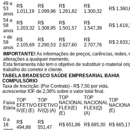
49 a
R$
R$
R$
R$
53
R$ 1.360,
1.011,19
1.099,96
1.261,82
1.300,32
anos
54 a
R$
R$
R$
R$
58
R$ 1.619,
1.203,32
1.308,95
1.501,57
1.547,38
anos
+ de
R$
R$
R$
R$
59
R$ 2.833,
2.105,69
2.290,53
2.627,60
2.707,76
anos
IMPORTANTE!
As informações de preços, carências, redes, r
alterações a qualquer momento.
Esta ferramenta não tem o objetivo de substituir o material o
trabalho do corretor e cliente.
TABELA BRADESCO SAÚDE EMPRESARIAL BAHIA
COMPULSÓRIO
Taxa de Inscrição: (Por Contrato) - R$ 7,50 por vida,
acrescentar IOF de 2,38% sobre o valor total final.
TOP
TOP
TOP
TOP
TOP
Faixa
NACIONAL
NACIONAL
EFETIVO
EFETIVO
NACIONA
Etária
FLEX(E)
FLEX(Q)
IV(E) (E)
IV(Q) (A)
(E)
(E)
(A)
0 a
R$
R$
18
R$ 651,86
R$ 685,30
R$ 665,1
494,88
551,47
anos