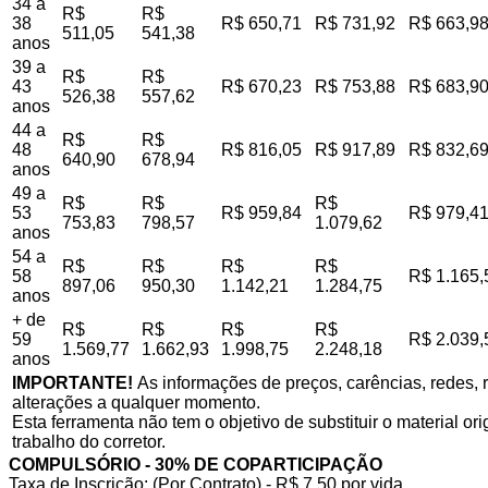
34 a
R$
R$
38
R$ 650,71
R$ 731,92
R$ 663,9
511,05
541,38
anos
39 a
R$
R$
43
R$ 670,23
R$ 753,88
R$ 683,9
526,38
557,62
anos
44 a
R$
R$
48
R$ 816,05
R$ 917,89
R$ 832,6
640,90
678,94
anos
49 a
R$
R$
R$
53
R$ 959,84
R$ 979,4
753,83
798,57
1.079,62
anos
54 a
R$
R$
R$
R$
58
R$ 1.165,
897,06
950,30
1.142,21
1.284,75
anos
+ de
R$
R$
R$
R$
59
R$ 2.039,
1.569,77
1.662,93
1.998,75
2.248,18
anos
IMPORTANTE!
As informações de preços, carências, redes, r
alterações a qualquer momento.
Esta ferramenta não tem o objetivo de substituir o material o
trabalho do corretor.
COMPULSÓRIO - 30% DE COPARTICIPAÇÃO
Taxa de Inscrição: (Por Contrato) - R$ 7,50 por vida,