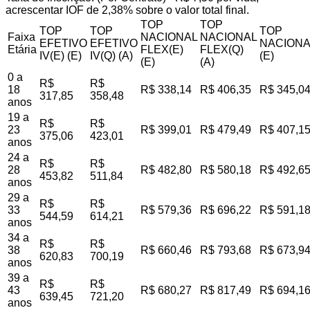
acrescentar IOF de 2,38% sobre o valor total final.
TOP
TOP
TOP
TOP
TOP
Faixa
NACIONAL
NACIONAL
EFETIVO
EFETIVO
NACIONA
Etária
FLEX(E)
FLEX(Q)
IV(E) (E)
IV(Q) (A)
(E)
(E)
(A)
0 a
R$
R$
18
R$ 338,14
R$ 406,35
R$ 345,0
317,85
358,48
anos
19 a
R$
R$
23
R$ 399,01
R$ 479,49
R$ 407,1
375,06
423,01
anos
24 a
R$
R$
28
R$ 482,80
R$ 580,18
R$ 492,6
453,82
511,84
anos
29 a
R$
R$
33
R$ 579,36
R$ 696,22
R$ 591,1
544,59
614,21
anos
34 a
R$
R$
38
R$ 660,46
R$ 793,68
R$ 673,9
620,83
700,19
anos
39 a
R$
R$
43
R$ 680,27
R$ 817,49
R$ 694,1
639,45
721,20
anos