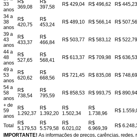
R$
R$
33
R$ 429,04
R$ 496,62
R$ 445,2
369,08
397,58
anos
34 a
R$
R$
38
R$ 489,10
R$ 566,14
R$ 507,5
420,75
453,24
anos
39 a
R$
R$
43
R$ 503,77
R$ 583,12
R$ 522,7
433,37
466,84
anos
44 a
R$
R$
48
R$ 613,37
R$ 709,98
R$ 636,5
527,65
568,41
anos
49 a
R$
R$
53
R$ 721,45
R$ 835,08
R$ 748,6
620,62
668,56
anos
54 a
R$
R$
58
R$ 858,53
R$ 993,75
R$ 890,9
738,54
795,59
anos
+ de
R$
R$
R$
R$
59
R$ 1.559,
1.292,37
1.392,20
1.502,34
1.738,96
anos
R$
R$
R$
R$
Total
R$ 6.248,
5.179,53
5.579,58
6.021,02
6.969,39
IMPORTANTE!
As informações de preços, carências, redes, r