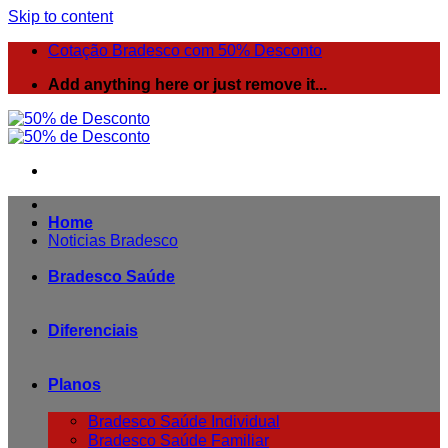
Skip to content
Cotação Bradesco com 50% Desconto
Add anything here or just remove it...
Home
Noticias Bradesco
Bradesco Saúde
Diferenciais
Planos
Bradesco Saúde Individual
Bradesco Saúde Familiar