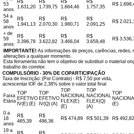
R$
R$
R$
R$
53
R$ 1.698,
1.631,20
1.739,75
1.664,46
1.757,35
anos
54 a
R$
R$
R$
R$
58
R$ 2.021,
1.941,13
2.070,30
1.980,71
2.091,25
anos
+ de
R$
R$
R$
R$
59
R$ 3.536,
3.396,78
3.622,82
3.466,04
3.659,48
anos
IMPORTANTE!
As informações de preços, carências, redes, r
alterações a qualquer momento.
Esta ferramenta não tem o objetivo de substituir o material o
trabalho do corretor.
COMPULSÓRIO - 30% DE COPARTICIPAÇÃO
Taxa de Inscrição: (Por Contrato) - R$ 7,50 por vida,
acrescentar IOF de 2,38% sobre o valor total final
TOP
TOP
TOP
TOP
TOP
Faixa
NACIONAL
NACIONAL
EFETIVO
EFETIVO
NACIONA
Etária
FLEX(E)
FLEX(Q)
IV(E) (E)
IV(Q) (A)
(E)
(E)
(A)
0 a
R$
R$
18
R$ 474,89
R$ 501,39
R$ 492,8
465,39
496,36
anos
19 a
R$
R$