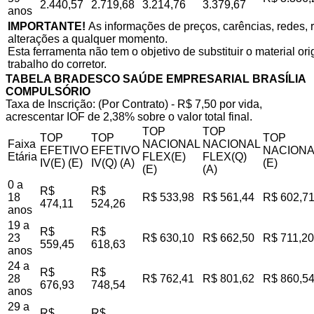
2.440,57
2.719,68
3.214,76
3.379,67
anos
IMPORTANTE!
As informações de preços, carências, redes, r
alterações a qualquer momento.
Esta ferramenta não tem o objetivo de substituir o material o
trabalho do corretor.
TABELA BRADESCO SAÚDE EMPRESARIAL BRASÍLIA
COMPULSÓRIO
Taxa de Inscrição: (Por Contrato) - R$ 7,50 por vida,
acrescentar IOF de 2,38% sobre o valor total final.
TOP
TOP
TOP
TOP
TOP
Faixa
NACIONAL
NACIONAL
EFETIVO
EFETIVO
NACIONA
Etária
FLEX(E)
FLEX(Q)
IV(E) (E)
IV(Q) (A)
(E)
(E)
(A)
0 a
R$
R$
18
R$ 533,98
R$ 561,44
R$ 602,7
474,11
524,26
anos
19 a
R$
R$
23
R$ 630,10
R$ 662,50
R$ 711,20
559,45
618,63
anos
24 a
R$
R$
28
R$ 762,41
R$ 801,62
R$ 860,5
676,93
748,54
anos
29 a
R$
R$