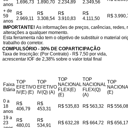
1.696,73
1.890,70
2.234,89
2.349,56
anos
+ de
R$
R$
R$
R$
59
R$ 3.990,
2.969,11
3.308,54
3.910,83
4.111,50
anos
IMPORTANTE!
As informações de preços, carências, redes, r
alterações a qualquer momento.
Esta ferramenta não tem o objetivo de substituir o material o
trabalho do corretor.
COMPULSÓRIO - 30% DE COPARTICIPAÇÃO
Taxa de Inscrição: (Por Contrato) - R$ 7,50 por vida,
acrescentar IOF de 2,38% sobre o valor total final
TOP
TOP
TOP
TOP
TOP
Faixa
NACIONAL
NACIONAL
EFETIVO
EFETIVO
NACIONA
Etária
FLEX(E)
FLEX(Q)
IV(E) (E)
IV(Q) (A)
(E)
(E)
(A)
0 a
R$
R$
18
R$ 535,83
R$ 563,32
R$ 556,0
406,79
453,31
anos
19 a
R$
R$
23
R$ 632,28
R$ 664,72
R$ 656,1
480,01
534,91
anos