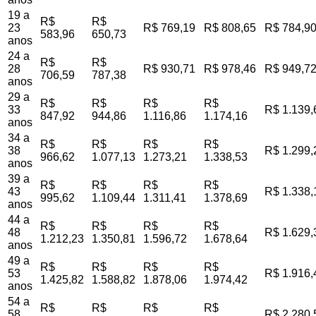
19 a
R$
R$
23
R$ 769,19
R$ 808,65
R$ 784,9
583,96
650,73
anos
24 a
R$
R$
28
R$ 930,71
R$ 978,46
R$ 949,7
706,59
787,38
anos
29 a
R$
R$
R$
R$
33
R$ 1.139,
847,92
944,86
1.116,86
1.174,16
anos
34 a
R$
R$
R$
R$
38
R$ 1.299,
966,62
1.077,13
1.273,21
1.338,53
anos
39 a
R$
R$
R$
R$
43
R$ 1.338,
995,62
1.109,44
1.311,41
1.378,69
anos
44 a
R$
R$
R$
R$
48
R$ 1.629,
1.212,23
1.350,81
1.596,72
1.678,64
anos
49 a
R$
R$
R$
R$
53
R$ 1.916,
1.425,82
1.588,82
1.878,06
1.974,42
anos
54 a
R$
R$
R$
R$
58
R$ 2.280,