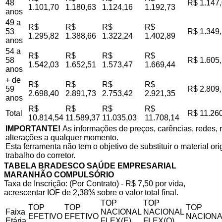
48
R$ 1.147
1.101,70
1.180,63
1.124,16
1.192,73
anos
49 a
R$
R$
R$
R$
53
R$ 1.349
1.295,82
1.388,66
1.322,24
1.402,89
anos
54 a
R$
R$
R$
R$
58
R$ 1.605
1.542,03
1.652,51
1.573,47
1.669,44
anos
+ de
R$
R$
R$
R$
59
R$ 2.809
2.698,40
2.891,73
2.753,42
2.921,35
anos
R$
R$
R$
R$
Total
R$ 11.26
10.814,54
11.589,37
11.035,03
11.708,14
IMPORTANTE!
As informações de preços, carências, redes, r
alterações a qualquer momento.
Esta ferramenta não tem o objetivo de substituir o material o
trabalho do corretor.
TABELA BRADESCO SAÚDE EMPRESARIAL
MARANHÃO COMPULSÓRIO
Taxa de Inscrição: (Por Contrato) - R$ 7,50 por vida,
acrescentar IOF de 2,38% sobre o valor total final.
TOP
TOP
TOP
TOP
TOP
Faixa
NACIONAL
NACIONAL
EFETIVO
EFETIVO
NACIONA
Etária
FLEX(E)
FLEX(Q)