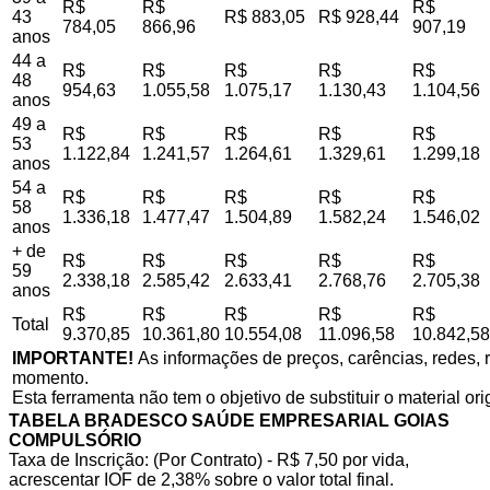
R$
R$
R$
43
R$ 883,05
R$ 928,44
784,05
866,96
907,19
anos
44 a
R$
R$
R$
R$
R$
48
954,63
1.055,58
1.075,17
1.130,43
1.104,56
anos
49 a
R$
R$
R$
R$
R$
53
1.122,84
1.241,57
1.264,61
1.329,61
1.299,18
anos
54 a
R$
R$
R$
R$
R$
58
1.336,18
1.477,47
1.504,89
1.582,24
1.546,02
anos
+ de
R$
R$
R$
R$
R$
59
2.338,18
2.585,42
2.633,41
2.768,76
2.705,38
anos
R$
R$
R$
R$
R$
Total
9.370,85
10.361,80
10.554,08
11.096,58
10.842,58
IMPORTANTE!
As informações de preços, carências, redes, r
momento.
Esta ferramenta não tem o objetivo de substituir o material or
TABELA BRADESCO SAÚDE EMPRESARIAL GOIAS
COMPULSÓRIO
Taxa de Inscrição: (Por Contrato) - R$ 7,50 por vida,
acrescentar IOF de 2,38% sobre o valor total final.