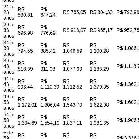
24 a
R$
R$
28
R$ 765,05
R$ 804,30
R$ 793,9
580,81
647,24
anos
29 a
R$
R$
33
R$ 918,07
R$ 965,17
R$ 952,7
696,98
776,69
anos
34 a
R$
R$
R$
R$
38
R$ 1.086,
794,55
885,42
1.046,59
1.100,28
anos
39 a
R$
R$
R$
R$
43
R$ 1.118,
818,39
911,98
1.077,99
1.133,29
anos
44 a
R$
R$
R$
R$
48
R$ 1.362,
996,44
1.110,39
1.312,52
1.379,85
anos
49 a
R$
R$
R$
R$
53
R$ 1.602,
1.172,01
1.306,04
1.543,79
1.622,98
anos
54 a
R$
R$
R$
R$
58
R$ 1.906,
1.394,69
1.554,19
1.837,11
1.931,35
anos
+ de
R$
R$
R$
R$
59
R$ 3.336,