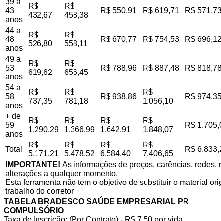
39 a
R$
R$
43
R$ 550,91
R$ 619,71
R$ 571,7
432,67
458,38
anos
44 a
R$
R$
48
R$ 670,77
R$ 754,53
R$ 696,1
526,80
558,11
anos
49 a
R$
R$
53
R$ 788,96
R$ 887,48
R$ 818,7
619,62
656,45
anos
54 a
R$
R$
R$
58
R$ 938,86
R$ 974,3
737,35
781,18
1.056,10
anos
+ de
R$
R$
R$
R$
59
R$ 1.705,
1.290,29
1.366,99
1.642,91
1.848,07
anos
R$
R$
R$
R$
Total
R$ 6.833,
5.171,21
5.478,52
6.584,40
7.406,65
IMPORTANTE!
As informações de preços, carências, redes, r
alterações a qualquer momento.
Esta ferramenta não tem o objetivo de substituir o material o
trabalho do corretor.
TABELA BRADESCO SAÚDE EMPRESARIAL PR
COMPULSÓRIO
Taxa de Inscrição: (Por Contrato) - R$ 7,50 por vida,