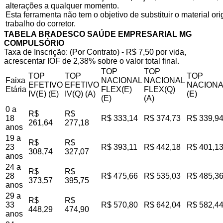
alterações a qualquer momento.
Esta ferramenta não tem o objetivo de substituir o material o
trabalho do corretor.
TABELA BRADESCO SAÚDE EMPRESARIAL MG
COMPULSÓRIO
Taxa de Inscrição: (Por Contrato) - R$ 7,50 por vida,
acrescentar IOF de 2,38% sobre o valor total final.
TOP
TOP
TOP
TOP
TOP
Faixa
NACIONAL
NACIONAL
EFETIVO
EFETIVO
NACIONA
Etária
FLEX(E)
FLEX(Q)
IV(E) (E)
IV(Q) (A)
(E)
(E)
(A)
0 a
R$
R$
18
R$ 333,14
R$ 374,73
R$ 339,9
261,64
277,18
anos
19 a
R$
R$
23
R$ 393,11
R$ 442,18
R$ 401,1
308,74
327,07
anos
24 a
R$
R$
28
R$ 475,66
R$ 535,03
R$ 485,3
373,57
395,75
anos
29 a
R$
R$
33
R$ 570,80
R$ 642,04
R$ 582,4
448,29
474,90
anos