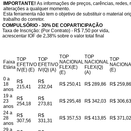
IMPORTANTE!
As informações de preços, carências, redes, r
alterações a qualquer momento.
Esta ferramenta não tem o objetivo de substituir o material o
trabalho do corretor.
COMPULSÓRIO - 30% DE COPARTICIPAÇÃO
Taxa de Inscrição: (Por Contrato) - R$ 7,50 por vida,
acrescentar IOF de 2,38% sobre o valor total final
TOP
TOP
TOP
TOP
TOP
Faixa
NACIONAL
NACIONAL
EFETIVO
EFETIVO
NACIONA
Etária
FLEX(E)
FLEX(Q)
IV(E) (E)
IV(Q) (A)
(E)
(E)
(A)
0 a
R$
R$
18
R$ 250,41
R$ 289,86
R$ 259,8
215,41
232,04
anos
19 a
R$
R$
23
R$ 295,48
R$ 342,03
R$ 306,6
254,18
273,81
anos
24 a
R$
R$
28
R$ 357,53
R$ 413,85
R$ 371,0
307,56
331,31
anos
29 a