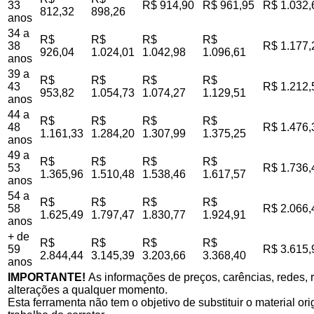
33
R$ 914,90
R$ 961,95
R$ 1.032,
812,32
898,26
anos
34 a
R$
R$
R$
R$
38
R$ 1.177,
926,04
1.024,01
1.042,98
1.096,61
anos
39 a
R$
R$
R$
R$
43
R$ 1.212,
953,82
1.054,73
1.074,27
1.129,51
anos
44 a
R$
R$
R$
R$
48
R$ 1.476,
1.161,33
1.284,20
1.307,99
1.375,25
anos
49 a
R$
R$
R$
R$
53
R$ 1.736,
1.365,96
1.510,48
1.538,46
1.617,57
anos
54 a
R$
R$
R$
R$
58
R$ 2.066,
1.625,49
1.797,47
1.830,77
1.924,91
anos
+ de
R$
R$
R$
R$
59
R$ 3.615,
2.844,44
3.145,39
3.203,66
3.368,40
anos
IMPORTANTE!
As informações de preços, carências, redes, r
alterações a qualquer momento.
Esta ferramenta não tem o objetivo de substituir o material o