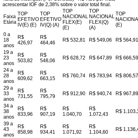
acrescentar IOF de 2,38% sobre o valor total final.
TOP
TOP
TOP
TOP
TOP
Faixa
NACIONAL
NACIONAL
EFETIVO
EFETIVO
NACIONA
Etária
FLEX(E)
FLEX(Q)
IV(E) (E)
IV(Q) (A)
(E)
(E)
(A)
0 a
R$
R$
18
R$ 532,81
R$ 549,06
R$ 564,9
426,97
464,46
anos
19 a
R$
R$
23
R$ 628,72
R$ 647,89
R$ 666,5
503,82
548,06
anos
24 a
R$
R$
28
R$ 760,74
R$ 783,94
R$ 806,5
609,62
663,15
anos
29 a
R$
R$
33
R$ 912,90
R$ 940,74
R$ 967,8
731,55
795,79
anos
34 a
R$
R$
R$
R$
38
R$ 1.103,
833,96
907,19
1.040,70
1.072,43
anos
39 a
R$
R$
R$
R$
43
R$ 1.136,
858,98
934,41
1.071,92
1.104,60
anos