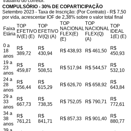
trabalho do corretor.
COMPULSÓRIO - 30% DE COPARTICIPAÇÃO
Setembro 2023 - Taxa de Inscrição: (Por Contrato) - R$ 7,50
por vida, acrescentar IOF de 2,38% sobre o valor total final
TOP
TOP
TOP
TOP
TOP
Faixa
NACIONAL
NACIONAL
EFETIVO
EFETIVO
IDEAL
Etária
FLEX(E)
FLEX(Q)
IV(E) (E)
IV(Q) (A)
1(E) (E)
(E)
(A)
0 a
R$
R$
R$
18
R$ 438,93
R$ 461,50
389,72
430,94
450,93
anos
19 a
R$
R$
R$
23
R$ 517,94
R$ 544,57
459,87
508,51
532,10
anos
24 a
R$
R$
R$
28
R$ 626,70
R$ 658,92
556,44
615,29
643,84
anos
29 a
R$
R$
R$
33
R$ 752,05
R$ 790,71
667,73
738,35
772,61
anos
34 a
R$
R$
R$
38
R$ 857,33
R$ 901,40
761,21
841,71
880,77
anos
39 a