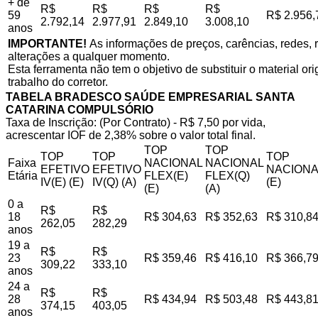
+ de
R$
R$
R$
R$
59
R$ 2.956,
2.792,14
2.977,91
2.849,10
3.008,10
anos
IMPORTANTE!
As informações de preços, carências, redes, r
alterações a qualquer momento.
Esta ferramenta não tem o objetivo de substituir o material o
trabalho do corretor.
TABELA BRADESCO SAÚDE EMPRESARIAL SANTA
CATARINA COMPULSÓRIO
Taxa de Inscrição: (Por Contrato) - R$ 7,50 por vida,
acrescentar IOF de 2,38% sobre o valor total final.
TOP
TOP
TOP
TOP
TOP
Faixa
NACIONAL
NACIONAL
EFETIVO
EFETIVO
NACIONA
Etária
FLEX(E)
FLEX(Q)
IV(E) (E)
IV(Q) (A)
(E)
(E)
(A)
0 a
R$
R$
18
R$ 304,63
R$ 352,63
R$ 310,8
262,05
282,29
anos
19 a
R$
R$
23
R$ 359,46
R$ 416,10
R$ 366,7
309,22
333,10
anos
24 a
R$
R$
28
R$ 434,94
R$ 503,48
R$ 443,8
374,15
403,05
anos