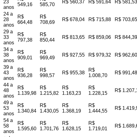
23
R$ 560,37
R$ 591,64
R$ 581,5
549,16
585,70
anos
24 a
R$
R$
28
R$ 678,04
R$ 715,88
R$ 703,6
664,48
708,69
anos
29 a
R$
R$
33
R$ 813,65
R$ 859,06
R$ 844,3
797,38
850,44
anos
34 a
R$
R$
38
R$ 927,55
R$ 979,32
R$ 962,6
909,01
969,49
anos
39 a
R$
R$
R$
43
R$ 955,38
R$ 991,4
936,28
998,57
1.008,70
anos
44 a
R$
R$
R$
R$
48
R$ 1.207,
1.139,98
1.215,82
1.163,23
1.228,15
anos
49 a
R$
R$
R$
R$
53
R$ 1.419,
1.340,84
1.430,05
1.368,19
1.444,55
anos
54 a
R$
R$
R$
R$
58
R$ 1.689,
1.595,60
1.701,76
1.628,15
1.719,01
anos