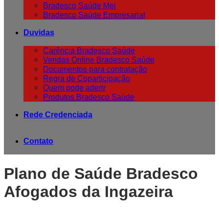
Bradesco Saúde Mei
Bradesco Saúde Empresarial
Duvidas
Carência Bradesco Saúde
Vendas Online Bradesco Saúde
Documentos para contratação
Regra de Coparticipação
Quem pode aderir
Produtos Bradesco Saúde
Rede Credenciada
Contato
Plano de Saúde Bradesco
Afogados da Ingazeira