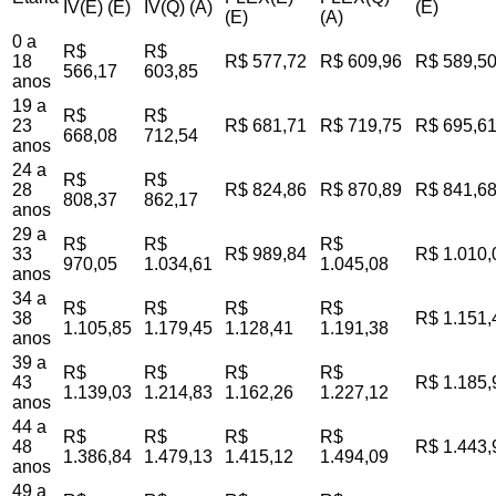
IV(E) (E)
IV(Q) (A)
(E)
(E)
(A)
0 a
R$
R$
18
R$ 577,72
R$ 609,96
R$ 589,5
566,17
603,85
anos
19 a
R$
R$
23
R$ 681,71
R$ 719,75
R$ 695,6
668,08
712,54
anos
24 a
R$
R$
28
R$ 824,86
R$ 870,89
R$ 841,6
808,37
862,17
anos
29 a
R$
R$
R$
33
R$ 989,84
R$ 1.010,
970,05
1.034,61
1.045,08
anos
34 a
R$
R$
R$
R$
38
R$ 1.151,
1.105,85
1.179,45
1.128,41
1.191,38
anos
39 a
R$
R$
R$
R$
43
R$ 1.185,
1.139,03
1.214,83
1.162,26
1.227,12
anos
44 a
R$
R$
R$
R$
48
R$ 1.443,
1.386,84
1.479,13
1.415,12
1.494,09
anos
49 a