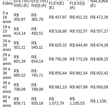
EFETIVO
EFETIVO
NACIONA
Etária
FLEX(E)
FLEX(Q)
IV(E) (E)
IV(Q) (A)
(E)
(E)
(A)
0 a
R$
R$
18
R$ 437,97
R$ 451,33
R$ 472,2
350,97
381,79
anos
19 a
R$
R$
23
R$ 516,80
R$ 532,57
R$ 557,2
414,14
450,51
anos
24 a
R$
R$
28
R$ 625,32
R$ 644,40
R$ 674,2
501,11
545,11
anos
29 a
R$
R$
33
R$ 750,39
R$ 773,29
R$ 809,1
601,34
654,14
anos
34 a
R$
R$
38
R$ 855,44
R$ 881,54
R$ 922,4
685,52
745,71
anos
39 a
R$
R$
43
R$ 881,10
R$ 907,99
R$ 950,0
706,09
768,08
anos
44 a
R$
R$
R$
R$
48
R$ 1.156,
859,71
935,18
1.072,79
1.105,53
anos