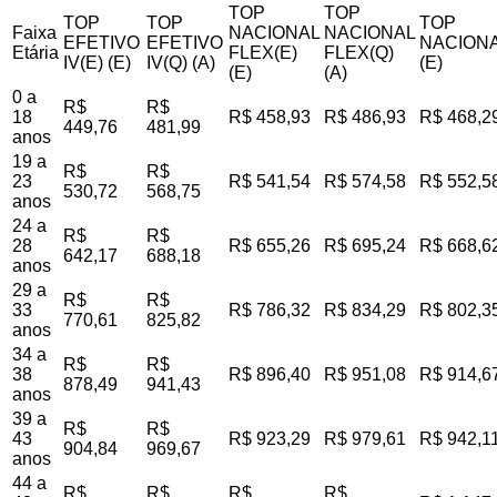
TOP
TOP
TOP
TOP
TOP
Faixa
NACIONAL
NACIONAL
EFETIVO
EFETIVO
NACIONA
Etária
FLEX(E)
FLEX(Q)
IV(E) (E)
IV(Q) (A)
(E)
(E)
(A)
0 a
R$
R$
18
R$ 458,93
R$ 486,93
R$ 468,2
449,76
481,99
anos
19 a
R$
R$
23
R$ 541,54
R$ 574,58
R$ 552,5
530,72
568,75
anos
24 a
R$
R$
28
R$ 655,26
R$ 695,24
R$ 668,6
642,17
688,18
anos
29 a
R$
R$
33
R$ 786,32
R$ 834,29
R$ 802,3
770,61
825,82
anos
34 a
R$
R$
38
R$ 896,40
R$ 951,08
R$ 914,6
878,49
941,43
anos
39 a
R$
R$
43
R$ 923,29
R$ 979,61
R$ 942,1
904,84
969,67
anos
44 a
R$
R$
R$
R$