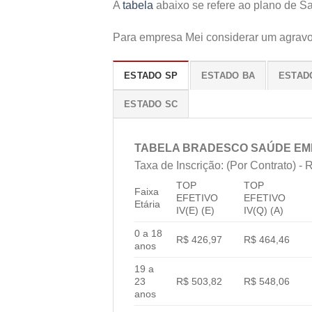
A
tabela
abaixo se refere ao plano de S
Para empresa Mei considerar um agravo 
ESTADO SP
ESTADO BA
ESTAD
ESTADO SC
TABELA BRADESCO SAÚDE EM
Taxa de Inscrição: (Por Contrato) - R
TOP
TOP
Faixa
EFETIVO
EFETIVO
Etária
IV(E) (E)
IV(Q) (A)
0 a 18
R$ 426,97
R$ 464,46
anos
19 a
23
R$ 503,82
R$ 548,06
anos