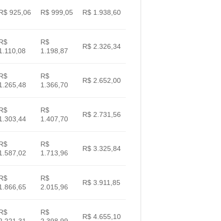
R$ 925,06
R$ 999,05
R$ 1.938,60
R$
R$
R$ 2.326,34
1.110,08
1.198,87
R$
R$
R$ 2.652,00
1.265,48
1.366,70
R$
R$
R$ 2.731,56
1.303,44
1.407,70
R$
R$
R$ 3.325,84
1.587,02
1.713,96
R$
R$
R$ 3.911,85
1.866,65
2.015,96
R$
R$
R$ 4.655,10
2.221,31
2.398,99