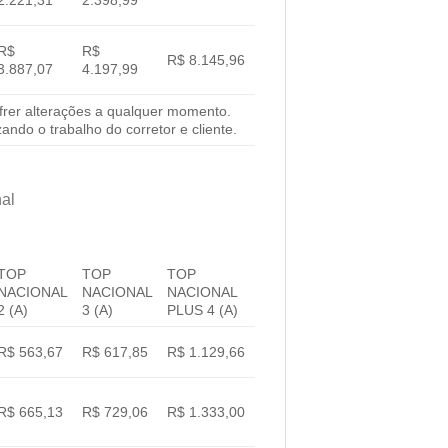
R$
R$
R$ 8.145,96
3.887,07
4.197,99
ofrer alterações a qualquer momento.
ando o trabalho do corretor e cliente.
nal
TOP
TOP
TOP
NACIONAL
NACIONAL
NACIONAL
2 (A)
3 (A)
PLUS 4 (A)
R$ 563,67
R$ 617,85
R$ 1.129,66
R$ 665,13
R$ 729,06
R$ 1.333,00