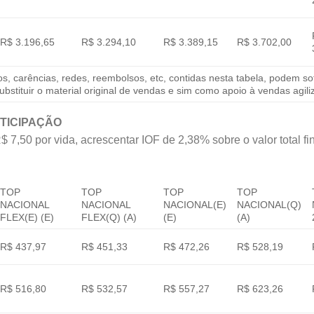
R$ 3.196,65
R$ 3.294,10
R$ 3.389,15
R$ 3.702,00
s, carências, redes, reembolsos, etc, contidas nesta tabela, podem s
bstituir o material original de vendas e sim como apoio à vendas agiliz
TICIPAÇÃO
R$ 7,50 por vida, acrescentar IOF de 2,38% sobre o valor total fi
TOP
TOP
TOP
TOP
NACIONAL
NACIONAL
NACIONAL(E)
NACIONAL(Q)
FLEX(E) (E)
FLEX(Q) (A)
(E)
(A)
R$ 437,97
R$ 451,33
R$ 472,26
R$ 528,19
R$ 516,80
R$ 532,57
R$ 557,27
R$ 623,26