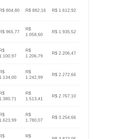
R$ 804,80
R$ 882,16
R$ 1.612,92
R$
R$ 965,77
R$ 1.935,52
1.058,60
R$
R$
R$ 2.206,47
1.100,97
1.206,79
R$
R$
R$ 2.272,66
1.134,00
1.242,99
R$
R$
R$ 2.767,10
1.380,71
1.513,41
R$
R$
R$ 3.254,66
1.623,99
1.780,07
R$
R$
R$ 3.873,05