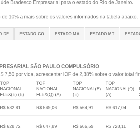
aúde Bradesco Empresarial para o estado do Rio de Janeiro.
de 10% a mais sobre os valores informados na tabela abaixo.
O DF
ESTADO GO
ESTADO MA
ESTADO MT
ESTAD
PRESARIAL SÃO PAULO COMPULSÓRIO
$ 7,50 por vida, acrescentar IOF de 2,38% sobre o valor total fin
TOP
TOP
TOP
TOP
NACIONAL
NACIONAL
NACIONAL(E)
NACIONAL(Q)
FLEX(E) (E)
FLEX(Q) (A)
(E)
(A)
R$ 532,81
R$ 549,06
R$ 564,91
R$ 617,04
R$ 628,72
R$ 647,89
R$ 666,59
R$ 728,11