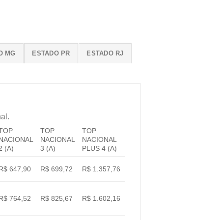
O MG
ESTADO PR
ESTADO RJ
al.
TOP
TOP
TOP
NACIONAL
NACIONAL
NACIONAL
2 (A)
3 (A)
PLUS 4 (A)
R$ 647,90
R$ 699,72
R$ 1.357,76
R$ 764,52
R$ 825,67
R$ 1.602,16