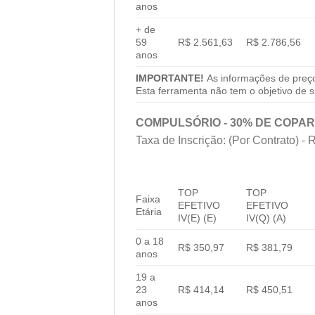
anos
+ de
59
R$ 2.561,63
R$ 2.786,56
anos
IMPORTANTE!
As informações de preço
Esta ferramenta não tem o objetivo de su
COMPULSÓRIO - 30% DE COPAR
Taxa de Inscrição: (Por Contrato) - 
TOP
TOP
Faixa
EFETIVO
EFETIVO
Etária
IV(E) (E)
IV(Q) (A)
0 a 18
R$ 350,97
R$ 381,79
anos
19 a
23
R$ 414,14
R$ 450,51
anos