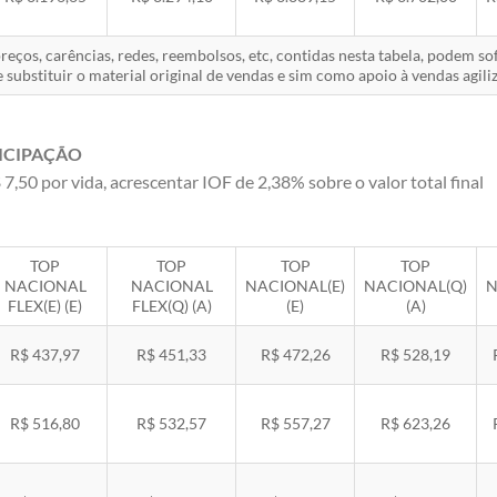
eços, carências, redes, reembolsos, etc, contidas nesta tabela, podem s
 substituir o material original de vendas e sim como apoio à vendas agiliz
ICIPAÇÃO
 7,50 por vida, acrescentar IOF de 2,38% sobre o valor total final
TOP
TOP
TOP
TOP
NACIONAL
NACIONAL
NACIONAL(E)
NACIONAL(Q)
N
FLEX(E) (E)
FLEX(Q) (A)
(E)
(A)
R$ 437,97
R$ 451,33
R$ 472,26
R$ 528,19
R$ 516,80
R$ 532,57
R$ 557,27
R$ 623,26