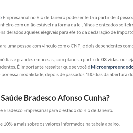
o
Empresaarial no Rio de Janeiro pode ser feita a partir de 3 pesso
heiro com união estável na forma da lei, filhos e enteados solteir
nsiderados aqueles elegíveis para efeito da declaração de Imposto
 para uma pessoa com vinculo com o CNPj e dois dependentes com
médias e grandes empresas, com planos a partir de
03 vidas
, ou se
ndentes. É importante ressaltar que se você é
Microempreendedor 
 por essa modalidade, depois de passados 180 dias da abertura d
e Saúde Bradesco Afonso Cunha?
e Bradesco Empresarial para o estado do Rio de Janeiro.
 10% a mais sobre os valores informados na tabela abaixo.