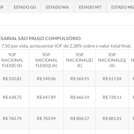
DF
ESTADO GO
ESTADO MA
ESTADO MT
ESTADO M
ESARIAL SÃO PAULO COMPULSÓRIO
 7,50 por vida, acrescentar IOF de 2,38% sobre o valor total final.
TOP
TOP
TOP
TOP
NACIONAL
NACIONAL
NACIONAL(E)
NACIONAL(Q)
N
FLEX(E) (E)
FLEX(Q) (A)
(E)
(A)
R$ 532,81
R$ 549,06
R$ 564,91
R$ 617,04
R$ 628,72
R$ 647,89
R$ 666,59
R$ 728,11
R$ 760,74
R$ 783,94
R$ 806,57
R$ 881,01