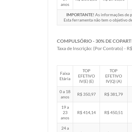
anos
IMPORTANTE!
As informações de pr
Esta ferramenta não tem o objetivo de
COMPULSÓRIO - 30% DE COPART
Taxa de Inscrição: (Por Contrato) - R$
TOP
TOP
Faixa
EFETIVO
EFETIVO
Etária
IV(E) (E)
IV(Q) (A)
0 a 18
R$ 350,97
R$ 381,79
anos
19 a
23
R$ 414,14
R$ 450,51
anos
24 a