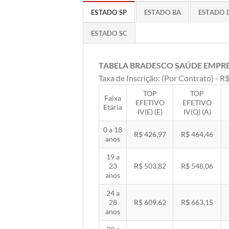
ESTADO SP
ESTADO BA
ESTADO 
ESTADO SC
TABELA BRADESCO SAÚDE EMPR
Taxa de Inscrição: (Por Contrato) - R$
TOP
TOP
Faixa
EFETIVO
EFETIVO
Etária
IV(E) (E)
IV(Q) (A)
0 a 18
R$ 426,97
R$ 464,46
anos
19 a
23
R$ 503,82
R$ 548,06
anos
24 a
28
R$ 609,62
R$ 663,15
anos