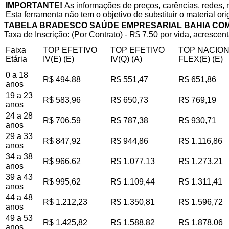
IMPORTANTE!
As informações de preços, carências, redes, 
Esta ferramenta não tem o objetivo de substituir o material or
TABELA BRADESCO SAÚDE EMPRESARIAL BAHIA CO
Taxa de Inscrição: (Por Contrato) - R$ 7,50 por vida, acrescent
Faixa
TOP EFETIVO
TOP EFETIVO
TOP NACIO
Etária
IV(E) (E)
IV(Q) (A)
FLEX(E) (E)
0 a 18
R$ 494,88
R$ 551,47
R$ 651,86
anos
19 a 23
R$ 583,96
R$ 650,73
R$ 769,19
anos
24 a 28
R$ 706,59
R$ 787,38
R$ 930,71
anos
29 a 33
R$ 847,92
R$ 944,86
R$ 1.116,86
anos
34 a 38
R$ 966,62
R$ 1.077,13
R$ 1.273,21
anos
39 a 43
R$ 995,62
R$ 1.109,44
R$ 1.311,41
anos
44 a 48
R$ 1.212,23
R$ 1.350,81
R$ 1.596,72
anos
49 a 53
R$ 1.425,82
R$ 1.588,82
R$ 1.878,06
anos