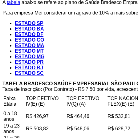
A
tabela
abaixo se refere ao plano de Saúde Bradesco Empresa
Para empresa Mei considerar um agravo de 10% a mais sobre 
ESTADO SP
ESTADO BA
ESTADO DF
ESTADO GO
ESTADO MA
ESTADO MT
ESTADO MG
ESTADO PR
ESTADO RJ
ESTADO SC
TABELA BRADESCO SAÚDE EMPRESARIAL SÃO PAUL
Taxa de Inscrição: (Por Contrato) - R$ 7,50 por vida, acrescent
Faixa
TOP EFETIVO
TOP EFETIVO
TOP NACIO
Etária
IV(E) (E)
IV(Q) (A)
FLEX(E) (E)
0 a 18
R$ 426,97
R$ 464,46
R$ 532,81
anos
19 a 23
R$ 503,82
R$ 548,06
R$ 628,72
anos