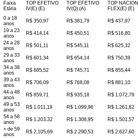
Faixa
TOP EFETIVO
TOP EFETIVO
TOP NACIO
Etária
IV(E) (E)
IV(Q) (A)
FLEX(E) (E)
0 a 18
R$ 350,97
R$ 381,79
R$ 437,97
anos
19 a 23
R$ 414,14
R$ 450,51
R$ 516,80
anos
24 a 28
R$ 501,11
R$ 545,11
R$ 625,32
anos
29 a 33
R$ 601,34
R$ 654,14
R$ 750,39
anos
34 a 38
R$ 685,52
R$ 745,71
R$ 855,44
anos
39 a 43
R$ 706,09
R$ 768,08
R$ 881,10
anos
44 a 48
R$ 859,71
R$ 935,18
R$ 1.072,79
anos
49 a 53
R$ 1.011,19
R$ 1.099,96
R$ 1.261,82
anos
54 a 58
R$ 1.203,32
R$ 1.308,95
R$ 1.501,57
anos
+ de 59
R$ 2.105,69
R$ 2.290,53
R$ 2.627,60
anos