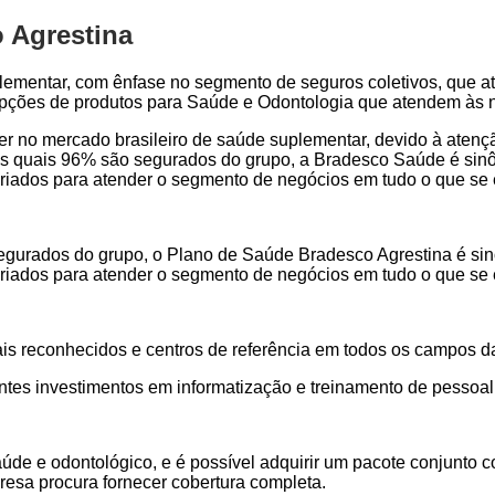
 Agrestina
lementar, com ênfase no segmento de seguros coletivos, que a
 opções de produtos para Saúde e Odontologia que atendem às 
der no mercado brasileiro de saúde suplementar, devido à aten
s quais 96% são segurados do grupo, a Bradesco Saúde é sinôn
s criados para atender o segmento de negócios em tudo o que se
gurados do grupo, o Plano de Saúde Bradesco Agrestina é sinô
s criados para atender o segmento de negócios em tudo o que se
ais reconhecidos e centros de referência em todos os campos d
ntes investimentos em informatização e treinamento de pessoal
aúde e odontológico, e é possível adquirir um pacote conjunt
resa procura fornecer cobertura completa.