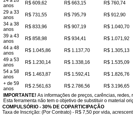
24 a 28
R$ 609,62
R$ 663,15
R$ 760,74
anos
29 a 33
R$ 731,55
R$ 795,79
R$ 912,90
anos
34 a 38
R$ 833,96
R$ 907,19
R$ 1.040,70
anos
39 a 43
R$ 858,98
R$ 934,41
R$ 1.071,92
anos
44 a 48
R$ 1.045,86
R$ 1.137,70
R$ 1.305,13
anos
49 a 53
R$ 1.230,14
R$ 1.338,16
R$ 1.535,09
anos
54 a 58
R$ 1.463,87
R$ 1.592,41
R$ 1.826,76
anos
+ de 59
R$ 2.561,63
R$ 2.786,56
R$ 3.196,65
anos
IMPORTANTE!
As informações de preços, carências, redes, 
Esta ferramenta não tem o objetivo de substituir o material or
COMPULSÓRIO - 30% DE COPARTICIPAÇÃO
Taxa de Inscrição: (Por Contrato) - R$ 7,50 por vida, acrescent