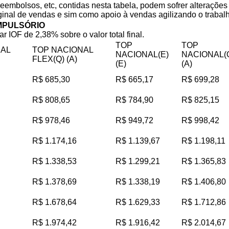
reembolsos, etc, contidas nesta tabela, podem sofrer alteraçõe
iginal de vendas e sim como apoio à vendas agilizando o trabalho
MPULSÓRIO
ar IOF de 2,38% sobre o valor total final.
TOP
TOP
NAL
TOP NACIONAL
NACIONAL(E)
NACIONAL(
FLEX(Q) (A)
(E)
(A)
R$ 685,30
R$ 665,17
R$ 699,28
R$ 808,65
R$ 784,90
R$ 825,15
R$ 978,46
R$ 949,72
R$ 998,42
R$ 1.174,16
R$ 1.139,67
R$ 1.198,11
R$ 1.338,53
R$ 1.299,21
R$ 1.365,83
R$ 1.378,69
R$ 1.338,19
R$ 1.406,80
R$ 1.678,64
R$ 1.629,33
R$ 1.712,86
R$ 1.974,42
R$ 1.916,42
R$ 2.014,67