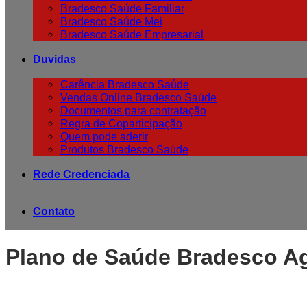
Bradesco Saúde Familiar
Bradesco Saúde Mei
Bradesco Saúde Empresarial
Duvidas
Carência Bradesco Saúde
Vendas Online Bradesco Saúde
Documentos para contratação
Regra de Coparticipação
Quem pode aderir
Produtos Bradesco Saúde
Rede Credenciada
Contato
Plano de Saúde Bradesco Ag