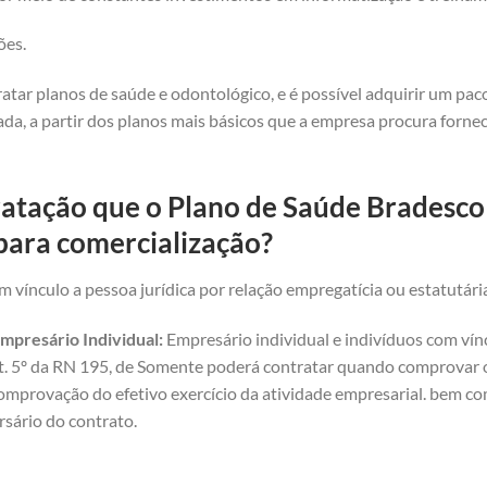
ões.
atar planos de saúde e odontológico, e é possível adquirir um pa
da, a partir dos planos mais básicos que a empresa procura forne
ratação que o Plano de Saúde Bradesc
para comercialização?
 vínculo a pessoa jurídica por relação empregatícia ou estatutári
mpresário Individual:
Empresário individual e indivíduos com vínc
art. 5º da RN 195, de Somente poderá contratar quando comprovar o 
omprovação do efetivo exercício da atividade empresarial. bem com
rsário do contrato.