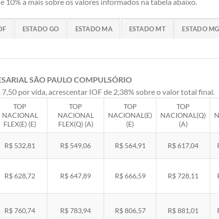
 10% a mais sobre os valores informados na tabela abaixo.
DF
ESTADO GO
ESTADO MA
ESTADO MT
ESTADO M
ESARIAL SÃO PAULO COMPULSÓRIO
 7,50 por vida, acrescentar IOF de 2,38% sobre o valor total final.
TOP
TOP
TOP
TOP
NACIONAL
NACIONAL
NACIONAL(E)
NACIONAL(Q)
N
FLEX(E) (E)
FLEX(Q) (A)
(E)
(A)
R$ 532,81
R$ 549,06
R$ 564,91
R$ 617,04
R$ 628,72
R$ 647,89
R$ 666,59
R$ 728,11
R$ 760,74
R$ 783,94
R$ 806,57
R$ 881,01