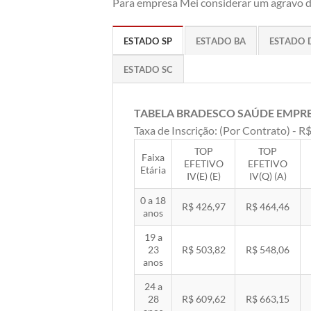
Para empresa Mei considerar um agravo de
ESTADO SP
ESTADO BA
ESTADO 
ESTADO SC
TABELA BRADESCO SAÚDE EMPR
Taxa de Inscrição: (Por Contrato) - R$
TOP
TOP
Faixa
EFETIVO
EFETIVO
Etária
IV(E) (E)
IV(Q) (A)
0 a 18
R$ 426,97
R$ 464,46
anos
19 a
23
R$ 503,82
R$ 548,06
anos
24 a
28
R$ 609,62
R$ 663,15