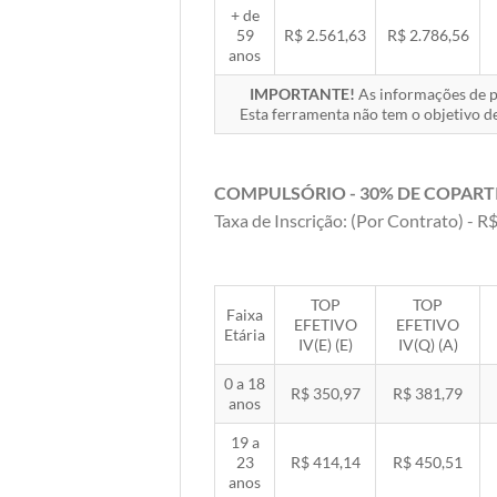
+ de
59
R$ 2.561,63
R$ 2.786,56
anos
IMPORTANTE!
As informações de pr
Esta ferramenta não tem o objetivo de
COMPULSÓRIO - 30% DE COPART
Taxa de Inscrição: (Por Contrato) - R$
TOP
TOP
Faixa
EFETIVO
EFETIVO
Etária
IV(E) (E)
IV(Q) (A)
0 a 18
R$ 350,97
R$ 381,79
anos
19 a
23
R$ 414,14
R$ 450,51
anos