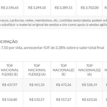
R$ 3.196,65
R$ 3.294,10
R$ 3.389,15
R$ 3.702,00
R
eços, carências, redes, reembolsos, etc, contidas nesta tabela, podem s
 substituir o material original de vendas e sim como apoio à vendas agiliz
ICIPAÇÃO
 7,50 por vida, acrescentar IOF de 2,38% sobre o valor total final
TOP
TOP
TOP
TOP
NACIONAL
NACIONAL
NACIONAL(E)
NACIONAL(Q)
N
FLEX(E) (E)
FLEX(Q) (A)
(E)
(A)
R$ 437,97
R$ 451,33
R$ 472,26
R$ 528,19
R$ 516,80
R$ 532,57
R$ 557,27
R$ 623,26