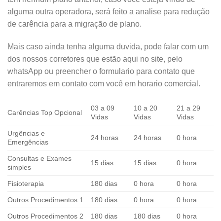
alguma outra operadora, será feito a analise para redução
de carência para a migração de plano.
Mais caso ainda tenha alguma duvida, pode falar com um
dos nossos corretores que estão aqui no site, pelo
whatsApp ou preencher o formulario para contato que
entraremos em contato com você em horario comercial.
03 a 09
10 a 20
21 a 29
Carências Top Opcional
Vidas
Vidas
Vidas
Urgências e
24 horas
24 horas
0 hora
Emergências
Consultas e Exames
15 dias
15 dias
0 hora
simples
Fisioterapia
180 dias
0 hora
0 hora
Outros Procedimentos 1
180 dias
0 hora
0 hora
Outros Procedimentos 2
180 dias
180 dias
0 hora