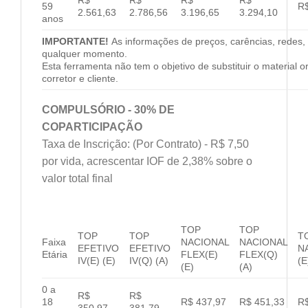
59
R$
2.561,63
2.786,56
3.196,65
3.294,10
anos
IMPORTANTE!
As informações de preços, carências, redes, 
qualquer momento.
Esta ferramenta não tem o objetivo de substituir o material 
corretor e cliente.
COMPULSÓRIO - 30% DE
COPARTICIPAÇÃO
Taxa de Inscrição: (Por Contrato) - R$ 7,50
por vida, acrescentar IOF de 2,38% sobre o
valor total final
TOP
TOP
TOP
TOP
T
Faixa
NACIONAL
NACIONAL
EFETIVO
EFETIVO
N
Etária
FLEX(E)
FLEX(Q)
IV(E) (E)
IV(Q) (A)
(E
(E)
(A)
0 a
R$
R$
18
R$ 437,97
R$ 451,33
R$
350,97
381,79