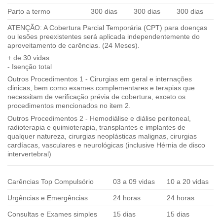
Parto a termo
300 dias
300 dias
300 dias
ATENÇÃO: A Cobertura Parcial Temporária (CPT) para doenças
ou lesões preexistentes será aplicada independentemente do
aproveitamento de carências. (24 Meses).
+ de 30 vidas
- Isenção total
Outros Procedimentos 1 - Cirurgias em geral e internações
clinicas, bem como exames complementares e terapias que
necessitam de verificação prévia de cobertura, exceto os
procedimentos mencionados no item 2.
Outros Procedimentos 2 - Hemodiálise e diálise peritoneal,
radioterapia e quimioterapia, transplantes e implantes de
qualquer natureza, cirurgias neoplásticas malignas, cirurgias
cardíacas, vasculares e neurológicas (inclusive Hérnia de disco
intervertebral)
Carências Top Compulsório
03 a 09 vidas
10 a 20 vidas
Urgências e Emergências
24 horas
24 horas
Consultas e Exames simples
15 dias
15 dias