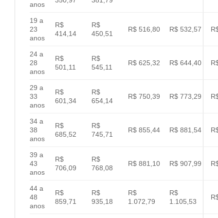
anos
19 a
R$
R$
23
R$ 516,80
R$ 532,57
R$
414,14
450,51
anos
24 a
R$
R$
28
R$ 625,32
R$ 644,40
R$
501,11
545,11
anos
29 a
R$
R$
33
R$ 750,39
R$ 773,29
R$
601,34
654,14
anos
34 a
R$
R$
38
R$ 855,44
R$ 881,54
R$
685,52
745,71
anos
39 a
R$
R$
43
R$ 881,10
R$ 907,99
R$
706,09
768,08
anos
44 a
R$
R$
R$
R$
48
R$
859,71
935,18
1.072,79
1.105,53
anos