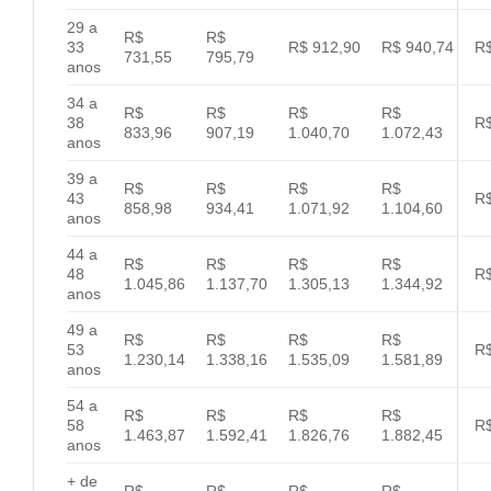
29 a
R$
R$
33
R$ 912,90
R$ 940,74
R$
731,55
795,79
anos
34 a
R$
R$
R$
R$
38
R$
833,96
907,19
1.040,70
1.072,43
anos
39 a
R$
R$
R$
R$
43
R$
858,98
934,41
1.071,92
1.104,60
anos
44 a
R$
R$
R$
R$
48
R$
1.045,86
1.137,70
1.305,13
1.344,92
anos
49 a
R$
R$
R$
R$
53
R$
1.230,14
1.338,16
1.535,09
1.581,89
anos
54 a
R$
R$
R$
R$
58
R$
1.463,87
1.592,41
1.826,76
1.882,45
anos
+ de
R$
R$
R$
R$