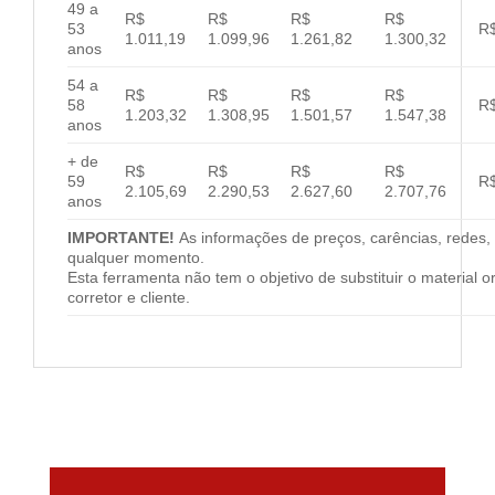
49 a
R$
R$
R$
R$
53
R$
1.011,19
1.099,96
1.261,82
1.300,32
anos
54 a
R$
R$
R$
R$
58
R$
1.203,32
1.308,95
1.501,57
1.547,38
anos
+ de
R$
R$
R$
R$
59
R$
2.105,69
2.290,53
2.627,60
2.707,76
anos
IMPORTANTE!
As informações de preços, carências, redes, 
qualquer momento.
Esta ferramenta não tem o objetivo de substituir o material 
corretor e cliente.