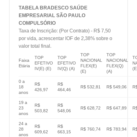
TABELA BRADESCO SAÚDE
EMPRESARIAL SÃO PAULO
COMPULSÓRIO
Taxa de Inscrição: (Por Contrato) - R$ 7,50
por vida, acrescentar IOF de 2,38% sobre o
valor total final.
TOP
TOP
TOP
TOP
T
Faixa
NACIONAL
NACIONAL
EFETIVO
EFETIVO
N
Etária
FLEX(E)
FLEX(Q)
IV(E) (E)
IV(Q) (A)
(E
(E)
(A)
0 a
R$
R$
18
R$ 532,81
R$ 549,06
R$
426,97
464,46
anos
19 a
R$
R$
23
R$ 628,72
R$ 647,89
R$
503,82
548,06
anos
24 a
R$
R$
28
R$ 760,74
R$ 783,94
R$
609,62
663,15
anos