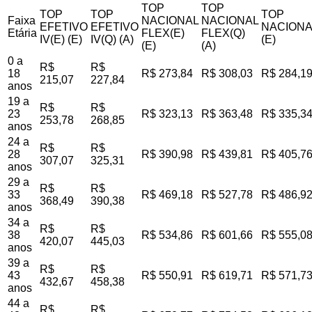
TOP
TOP
TOP
TOP
TOP
Faixa
NACIONAL
NACIONAL
EFETIVO
EFETIVO
NACIONA
Etária
FLEX(E)
FLEX(Q)
IV(E) (E)
IV(Q) (A)
(E)
(E)
(A)
0 a
R$
R$
18
R$ 273,84
R$ 308,03
R$ 284,1
215,07
227,84
anos
19 a
R$
R$
23
R$ 323,13
R$ 363,48
R$ 335,3
253,78
268,85
anos
24 a
R$
R$
28
R$ 390,98
R$ 439,81
R$ 405,7
307,07
325,31
anos
29 a
R$
R$
33
R$ 469,18
R$ 527,78
R$ 486,9
368,49
390,38
anos
34 a
R$
R$
38
R$ 534,86
R$ 601,66
R$ 555,0
420,07
445,03
anos
39 a
R$
R$
43
R$ 550,91
R$ 619,71
R$ 571,7
432,67
458,38
anos
44 a
R$
R$