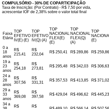
COMPULSÓRIO - 30% DE COPARTICIPAÇÃO
Taxa de Inscrição: (Por Contrato) - R$ 7,50 por vida,
acrescentar IOF de 2,38% sobre o valor total final
TOP
TOP
TOP
TOP
TOP
Faixa
NACIONAL
NACIONAL
EFETIVO
EFETIVO
NACIONA
Etária
FLEX(E)
FLEX(Q)
IV(E) (E)
IV(Q) (A)
(E)
(E)
(A)
0 a
R$
R$
18
R$ 250,41
R$ 289,86
R$ 259,8
215,41
232,04
anos
19 a
R$
R$
23
R$ 295,48
R$ 342,03
R$ 306,6
254,18
273,81
anos
24 a
R$
R$
28
R$ 357,53
R$ 413,85
R$ 371,0
307,56
331,31
anos
29 a
R$
R$
33
R$ 429,04
R$ 496,62
R$ 445,2
369,08
397,58
anos
34 a
R$
R$
38
R$ 489,10
R$ 566,14
R$ 507,5