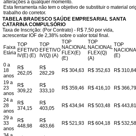
alterações a qualquer momento.
Esta ferramenta não tem o objetivo de substituir o material o
trabalho do corretor.
TABELA BRADESCO SAÚDE EMPRESARIAL SANTA
CATARINA COMPULSÓRIO
Taxa de Inscrição: (Por Contrato) - R$ 7,50 por vida,
acrescentar IOF de 2,38% sobre o valor total final.
TOP
TOP
TOP
TOP
TOP
Faixa
NACIONAL
NACIONAL
EFETIVO
EFETIVO
NACIONA
Etária
FLEX(E)
FLEX(Q)
IV(E) (E)
IV(Q) (A)
(E)
(E)
(A)
0 a
R$
R$
18
R$ 304,63
R$ 352,63
R$ 310,8
262,05
282,29
anos
19 a
R$
R$
23
R$ 359,46
R$ 416,10
R$ 366,7
309,22
333,10
anos
24 a
R$
R$
28
R$ 434,94
R$ 503,48
R$ 443,8
374,15
403,05
anos
29 a
R$
R$
33
R$ 521,93
R$ 604,18
R$ 532,5
448,98
483,66
anos
34 a