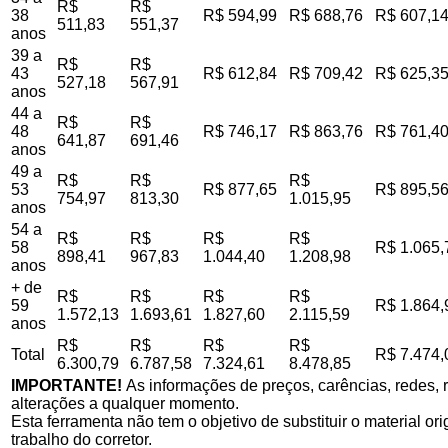
R$
R$
38
R$ 594,99
R$ 688,76
R$ 607,1
511,83
551,37
anos
39 a
R$
R$
43
R$ 612,84
R$ 709,42
R$ 625,3
527,18
567,91
anos
44 a
R$
R$
48
R$ 746,17
R$ 863,76
R$ 761,4
641,87
691,46
anos
49 a
R$
R$
R$
53
R$ 877,65
R$ 895,5
754,97
813,30
1.015,95
anos
54 a
R$
R$
R$
R$
58
R$ 1.065,
898,41
967,83
1.044,40
1.208,98
anos
+ de
R$
R$
R$
R$
59
R$ 1.864,
1.572,13
1.693,61
1.827,60
2.115,59
anos
R$
R$
R$
R$
Total
R$ 7.474,
6.300,79
6.787,58
7.324,61
8.478,85
IMPORTANTE!
As informações de preços, carências, redes, r
alterações a qualquer momento.
Esta ferramenta não tem o objetivo de substituir o material o
trabalho do corretor.