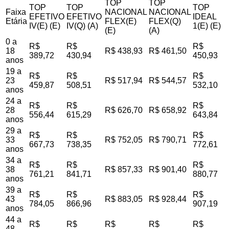
TOP
TOP
TOP
TOP
TOP
Faixa
NACIONAL
NACIONAL
EFETIVO
EFETIVO
IDEAL
Etária
FLEX(E)
FLEX(Q)
IV(E) (E)
IV(Q) (A)
1(E) (E)
(E)
(A)
0 a
R$
R$
R$
18
R$ 438,93
R$ 461,50
389,72
430,94
450,93
anos
19 a
R$
R$
R$
23
R$ 517,94
R$ 544,57
459,87
508,51
532,10
anos
24 a
R$
R$
R$
28
R$ 626,70
R$ 658,92
556,44
615,29
643,84
anos
29 a
R$
R$
R$
33
R$ 752,05
R$ 790,71
667,73
738,35
772,61
anos
34 a
R$
R$
R$
38
R$ 857,33
R$ 901,40
761,21
841,71
880,77
anos
39 a
R$
R$
R$
43
R$ 883,05
R$ 928,44
784,05
866,96
907,19
anos
44 a
R$
R$
R$
R$
R$
48