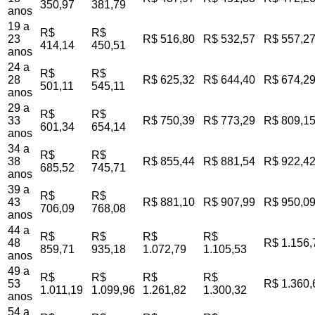
350,97
381,79
anos
19 a
R$
R$
23
R$ 516,80
R$ 532,57
R$ 557,2
414,14
450,51
anos
24 a
R$
R$
28
R$ 625,32
R$ 644,40
R$ 674,2
501,11
545,11
anos
29 a
R$
R$
33
R$ 750,39
R$ 773,29
R$ 809,1
601,34
654,14
anos
34 a
R$
R$
38
R$ 855,44
R$ 881,54
R$ 922,4
685,52
745,71
anos
39 a
R$
R$
43
R$ 881,10
R$ 907,99
R$ 950,0
706,09
768,08
anos
44 a
R$
R$
R$
R$
48
R$ 1.156,
859,71
935,18
1.072,79
1.105,53
anos
49 a
R$
R$
R$
R$
53
R$ 1.360,
1.011,19
1.099,96
1.261,82
1.300,32
anos
54 a