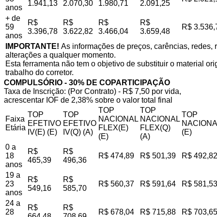
1.941,13
2.070,30
1.980,71
2.091,25
anos
+ de
R$
R$
R$
R$
59
R$ 3.536,
3.396,78
3.622,82
3.466,04
3.659,48
anos
IMPORTANTE!
As informações de preços, carências, redes, r
alterações a qualquer momento.
Esta ferramenta não tem o objetivo de substituir o material o
trabalho do corretor.
COMPULSÓRIO - 30% DE COPARTICIPAÇÃO
Taxa de Inscrição: (Por Contrato) - R$ 7,50 por vida,
acrescentar IOF de 2,38% sobre o valor total final
TOP
TOP
TOP
TOP
TOP
Faixa
NACIONAL
NACIONAL
EFETIVO
EFETIVO
NACIONA
Etária
FLEX(E)
FLEX(Q)
IV(E) (E)
IV(Q) (A)
(E)
(E)
(A)
0 a
R$
R$
18
R$ 474,89
R$ 501,39
R$ 492,8
465,39
496,36
anos
19 a
R$
R$
23
R$ 560,37
R$ 591,64
R$ 581,5
549,16
585,70
anos
24 a
R$
R$
28
R$ 678,04
R$ 715,88
R$ 703,6
664,48
708,69