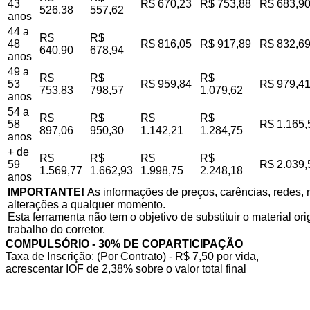
43
R$ 670,23
R$ 753,88
R$ 683,9
526,38
557,62
anos
44 a
R$
R$
48
R$ 816,05
R$ 917,89
R$ 832,6
640,90
678,94
anos
49 a
R$
R$
R$
53
R$ 959,84
R$ 979,4
753,83
798,57
1.079,62
anos
54 a
R$
R$
R$
R$
58
R$ 1.165,
897,06
950,30
1.142,21
1.284,75
anos
+ de
R$
R$
R$
R$
59
R$ 2.039,
1.569,77
1.662,93
1.998,75
2.248,18
anos
IMPORTANTE!
As informações de preços, carências, redes, r
alterações a qualquer momento.
Esta ferramenta não tem o objetivo de substituir o material o
trabalho do corretor.
COMPULSÓRIO - 30% DE COPARTICIPAÇÃO
Taxa de Inscrição: (Por Contrato) - R$ 7,50 por vida,
acrescentar IOF de 2,38% sobre o valor total final