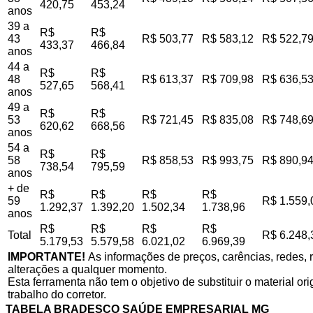
420,75
453,24
anos
39 a
R$
R$
43
R$ 503,77
R$ 583,12
R$ 522,7
433,37
466,84
anos
44 a
R$
R$
48
R$ 613,37
R$ 709,98
R$ 636,5
527,65
568,41
anos
49 a
R$
R$
53
R$ 721,45
R$ 835,08
R$ 748,6
620,62
668,56
anos
54 a
R$
R$
58
R$ 858,53
R$ 993,75
R$ 890,9
738,54
795,59
anos
+ de
R$
R$
R$
R$
59
R$ 1.559,
1.292,37
1.392,20
1.502,34
1.738,96
anos
R$
R$
R$
R$
Total
R$ 6.248,
5.179,53
5.579,58
6.021,02
6.969,39
IMPORTANTE!
As informações de preços, carências, redes, r
alterações a qualquer momento.
Esta ferramenta não tem o objetivo de substituir o material o
trabalho do corretor.
TABELA BRADESCO SAÚDE EMPRESARIAL MG