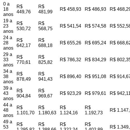
0 a
R$
R$
18
R$ 458,93
R$ 486,93
R$ 468,2
449,76
481,99
anos
19 a
R$
R$
23
R$ 541,54
R$ 574,58
R$ 552,5
530,72
568,75
anos
24 a
R$
R$
28
R$ 655,26
R$ 695,24
R$ 668,6
642,17
688,18
anos
29 a
R$
R$
33
R$ 786,32
R$ 834,29
R$ 802,3
770,61
825,82
anos
34 a
R$
R$
38
R$ 896,40
R$ 951,08
R$ 914,6
878,49
941,43
anos
39 a
R$
R$
43
R$ 923,29
R$ 979,61
R$ 942,1
904,84
969,67
anos
44 a
R$
R$
R$
R$
48
R$ 1.147
1.101,70
1.180,63
1.124,16
1.192,73
anos
49 a
R$
R$
R$
R$
53
R$ 1.349
1.295,82
1.388,66
1.322,24
1.402,89