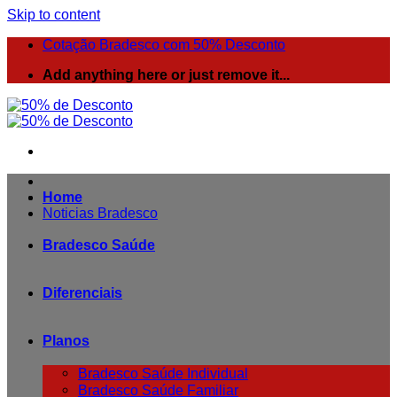
Skip to content
Cotação Bradesco com 50% Desconto
Add anything here or just remove it...
Home
Noticias Bradesco
Bradesco Saúde
Diferenciais
Planos
Bradesco Saúde Individual
Bradesco Saúde Familiar