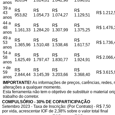
926,04
1.024,01
1.042,98
1.096,61
anos
39 a
R$
R$
R$
R$
43
R$ 1.212,
953,82
1.054,73
1.074,27
1.129,51
anos
44 a
R$
R$
R$
R$
48
R$ 1.476,
1.161,33
1.284,20
1.307,99
1.375,25
anos
49 a
R$
R$
R$
R$
53
R$ 1.736,
1.365,96
1.510,48
1.538,46
1.617,57
anos
54 a
R$
R$
R$
R$
58
R$ 2.066,
1.625,49
1.797,47
1.830,77
1.924,91
anos
+ de
R$
R$
R$
R$
59
R$ 3.615,
2.844,44
3.145,39
3.203,66
3.368,40
anos
IMPORTANTE!
As informações de preços, carências, redes, r
alterações a qualquer momento.
Esta ferramenta não tem o objetivo de substituir o material o
trabalho do corretor.
COMPULSÓRIO - 30% DE COPARTICIPAÇÃO
Setembro 2023 - Taxa de Inscrição: (Por Contrato) - R$ 7,50
por vida, acrescentar IOF de 2,38% sobre o valor total final