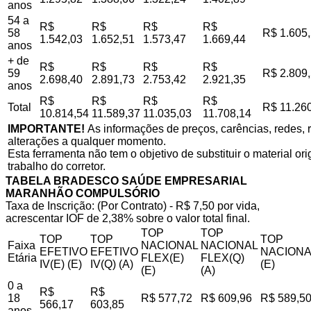
anos
54 a
R$
R$
R$
R$
58
R$ 1.605
1.542,03
1.652,51
1.573,47
1.669,44
anos
+ de
R$
R$
R$
R$
59
R$ 2.809
2.698,40
2.891,73
2.753,42
2.921,35
anos
R$
R$
R$
R$
Total
R$ 11.26
10.814,54
11.589,37
11.035,03
11.708,14
IMPORTANTE!
As informações de preços, carências, redes, r
alterações a qualquer momento.
Esta ferramenta não tem o objetivo de substituir o material o
trabalho do corretor.
TABELA BRADESCO SAÚDE EMPRESARIAL
MARANHÃO COMPULSÓRIO
Taxa de Inscrição: (Por Contrato) - R$ 7,50 por vida,
acrescentar IOF de 2,38% sobre o valor total final.
TOP
TOP
TOP
TOP
TOP
Faixa
NACIONAL
NACIONAL
EFETIVO
EFETIVO
NACIONA
Etária
FLEX(E)
FLEX(Q)
IV(E) (E)
IV(Q) (A)
(E)
(E)
(A)
0 a
R$
R$
18
R$ 577,72
R$ 609,96
R$ 589,5
566,17
603,85
anos