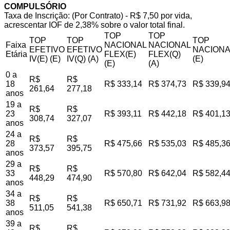
COMPULSÓRIO
Taxa de Inscrição: (Por Contrato) - R$ 7,50 por vida,
acrescentar IOF de 2,38% sobre o valor total final.
TOP
TOP
TOP
TOP
TOP
Faixa
NACIONAL
NACIONAL
EFETIVO
EFETIVO
NACIONA
Etária
FLEX(E)
FLEX(Q)
IV(E) (E)
IV(Q) (A)
(E)
(E)
(A)
0 a
R$
R$
18
R$ 333,14
R$ 374,73
R$ 339,9
261,64
277,18
anos
19 a
R$
R$
23
R$ 393,11
R$ 442,18
R$ 401,1
308,74
327,07
anos
24 a
R$
R$
28
R$ 475,66
R$ 535,03
R$ 485,3
373,57
395,75
anos
29 a
R$
R$
33
R$ 570,80
R$ 642,04
R$ 582,4
448,29
474,90
anos
34 a
R$
R$
38
R$ 650,71
R$ 731,92
R$ 663,9
511,05
541,38
anos
39 a
R$
R$