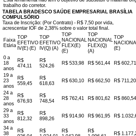
trabalho do corretor.
TABELA BRADESCO SAÚDE EMPRESARIAL BRASÍLIA
COMPULSÓRIO
Taxa de Inscrição: (Por Contrato) - R$ 7,50 por vida,
acrescentar IOF de 2,38% sobre o valor total final.
TOP
TOP
TOP
TOP
TOP
Faixa
NACIONAL
NACIONAL
EFETIVO
EFETIVO
NACIONA
Etária
FLEX(E)
FLEX(Q)
IV(E) (E)
IV(Q) (A)
(E)
(E)
(A)
0 a
R$
R$
18
R$ 533,98
R$ 561,44
R$ 602,7
474,11
524,26
anos
19 a
R$
R$
23
R$ 630,10
R$ 662,50
R$ 711,20
559,45
618,63
anos
24 a
R$
R$
28
R$ 762,41
R$ 801,62
R$ 860,5
676,93
748,54
anos
29 a
R$
R$
33
R$ 914,90
R$ 961,95
R$ 1.032,
812,32
898,26
anos
34 a
R$
R$
R$
R$
38
R$ 1.177,