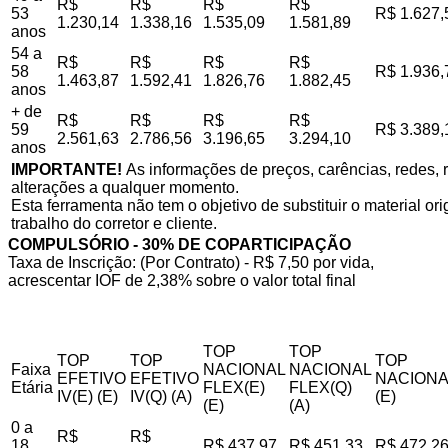
R$
R$
R$
R$
53
R$ 1.627,
1.230,14
1.338,16
1.535,09
1.581,89
anos
54 a
R$
R$
R$
R$
58
R$ 1.936,
1.463,87
1.592,41
1.826,76
1.882,45
anos
+ de
R$
R$
R$
R$
59
R$ 3.389,
2.561,63
2.786,56
3.196,65
3.294,10
anos
IMPORTANTE!
As informações de preços, carências, redes, r
alterações a qualquer momento.
Esta ferramenta não tem o objetivo de substituir o material o
trabalho do corretor e cliente.
COMPULSÓRIO - 30% DE COPARTICIPAÇÃO
Taxa de Inscrição: (Por Contrato) - R$ 7,50 por vida,
acrescentar IOF de 2,38% sobre o valor total final
TOP
TOP
TOP
TOP
TOP
Faixa
NACIONAL
NACIONAL
EFETIVO
EFETIVO
NACIONA
Etária
FLEX(E)
FLEX(Q)
IV(E) (E)
IV(Q) (A)
(E)
(E)
(A)
0 a
R$
R$
18
R$ 437,97
R$ 451,33
R$ 472,2