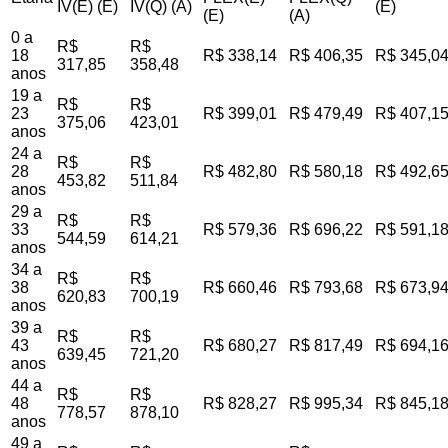
IV(E) (E)
IV(Q) (A)
(E)
(E)
(A)
0 a
R$
R$
18
R$ 338,14
R$ 406,35
R$ 345,0
317,85
358,48
anos
19 a
R$
R$
23
R$ 399,01
R$ 479,49
R$ 407,1
375,06
423,01
anos
24 a
R$
R$
28
R$ 482,80
R$ 580,18
R$ 492,6
453,82
511,84
anos
29 a
R$
R$
33
R$ 579,36
R$ 696,22
R$ 591,1
544,59
614,21
anos
34 a
R$
R$
38
R$ 660,46
R$ 793,68
R$ 673,9
620,83
700,19
anos
39 a
R$
R$
43
R$ 680,27
R$ 817,49
R$ 694,1
639,45
721,20
anos
44 a
R$
R$
48
R$ 828,27
R$ 995,34
R$ 845,1
778,57
878,10
anos
49 a