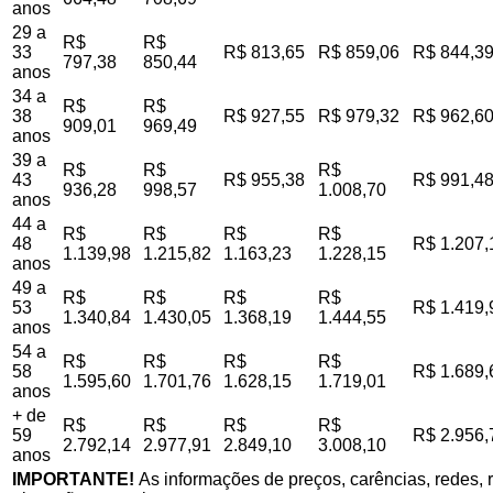
anos
29 a
R$
R$
33
R$ 813,65
R$ 859,06
R$ 844,3
797,38
850,44
anos
34 a
R$
R$
38
R$ 927,55
R$ 979,32
R$ 962,6
909,01
969,49
anos
39 a
R$
R$
R$
43
R$ 955,38
R$ 991,4
936,28
998,57
1.008,70
anos
44 a
R$
R$
R$
R$
48
R$ 1.207,
1.139,98
1.215,82
1.163,23
1.228,15
anos
49 a
R$
R$
R$
R$
53
R$ 1.419,
1.340,84
1.430,05
1.368,19
1.444,55
anos
54 a
R$
R$
R$
R$
58
R$ 1.689,
1.595,60
1.701,76
1.628,15
1.719,01
anos
+ de
R$
R$
R$
R$
59
R$ 2.956,
2.792,14
2.977,91
2.849,10
3.008,10
anos
IMPORTANTE!
As informações de preços, carências, redes, r