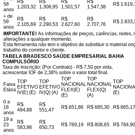
R$
R$
R$
R$
58
R$ 1.619,
1.203,32
1.308,95
1.501,57
1.547,38
anos
+ de
R$
R$
R$
R$
59
R$ 2.833,
2.105,69
2.290,53
2.627,60
2.707,76
anos
IMPORTANTE!
As informações de preços, carências, redes, r
alterações a qualquer momento.
Esta ferramenta não tem o objetivo de substituir o material o
trabalho do corretor e cliente.
TABELA BRADESCO SAÚDE EMPRESARIAL BAHIA
COMPULSÓRIO
Taxa de Inscrição: (Por Contrato) - R$ 7,50 por vida,
acrescentar IOF de 2,38% sobre o valor total final.
TOP
TOP
TOP
TOP
TOP
Faixa
NACIONAL
NACIONAL
EFETIVO
EFETIVO
NACIONA
Etária
FLEX(E)
FLEX(Q)
IV(E) (E)
IV(Q) (A)
(E)
(E)
(A)
0 a
R$
R$
18
R$ 651,86
R$ 685,30
R$ 665,1
494,88
551,47
anos
19 a
R$
R$
23
R$ 769,19
R$ 808,65
R$ 784,9
583,96
650,73
anos