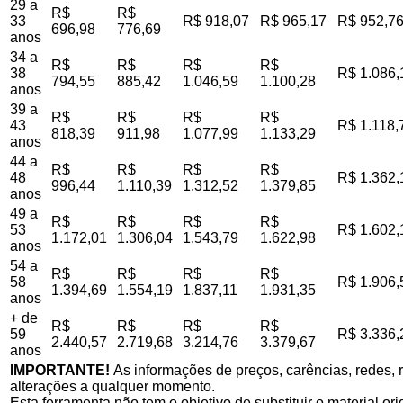
29 a
R$
R$
33
R$ 918,07
R$ 965,17
R$ 952,7
696,98
776,69
anos
34 a
R$
R$
R$
R$
38
R$ 1.086,
794,55
885,42
1.046,59
1.100,28
anos
39 a
R$
R$
R$
R$
43
R$ 1.118,
818,39
911,98
1.077,99
1.133,29
anos
44 a
R$
R$
R$
R$
48
R$ 1.362,
996,44
1.110,39
1.312,52
1.379,85
anos
49 a
R$
R$
R$
R$
53
R$ 1.602,
1.172,01
1.306,04
1.543,79
1.622,98
anos
54 a
R$
R$
R$
R$
58
R$ 1.906,
1.394,69
1.554,19
1.837,11
1.931,35
anos
+ de
R$
R$
R$
R$
59
R$ 3.336,
2.440,57
2.719,68
3.214,76
3.379,67
anos
IMPORTANTE!
As informações de preços, carências, redes, r
alterações a qualquer momento.
Esta ferramenta não tem o objetivo de substituir o material o