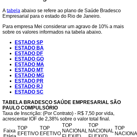
A
tabela
abaixo se refere ao plano de Saúde Bradesco
Empresarial para o estado do Rio de Janeiro.
Para empresa Mei considerar um agravo de 10% a mais
sobre os valores informados na tabela abaixo.
ESTADO SP
ESTADO BA
ESTADO DF
ESTADO GO
ESTADO MA
ESTADO MT
ESTADO MG
ESTADO PR
ESTADO RJ
ESTADO SC
TABELA BRADESCO SAÚDE EMPRESARIAL SÃO
PAULO COMPULSÓRIO
Taxa de Inscrição: (Por Contrato) - R$ 7,50 por vida,
acrescentar IOF de 2,38% sobre o valor total final.
TOP
TOP
TOP
TOP
TOP
Faixa
NACIONAL
NACIONAL
EFETIVO
EFETIVO
NACIONA
Etária
FLEX(E)
FLEX(Q)