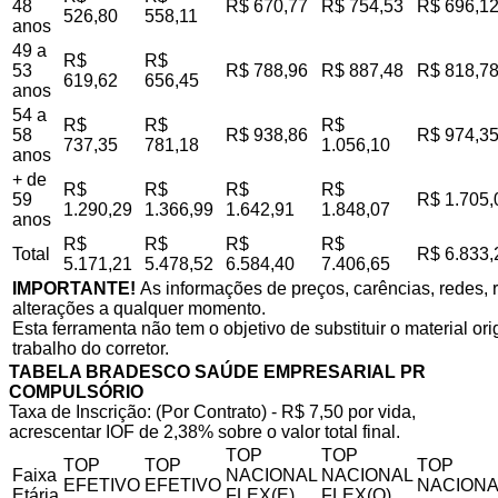
48
R$ 670,77
R$ 754,53
R$ 696,1
526,80
558,11
anos
49 a
R$
R$
53
R$ 788,96
R$ 887,48
R$ 818,7
619,62
656,45
anos
54 a
R$
R$
R$
58
R$ 938,86
R$ 974,3
737,35
781,18
1.056,10
anos
+ de
R$
R$
R$
R$
59
R$ 1.705,
1.290,29
1.366,99
1.642,91
1.848,07
anos
R$
R$
R$
R$
Total
R$ 6.833,
5.171,21
5.478,52
6.584,40
7.406,65
IMPORTANTE!
As informações de preços, carências, redes, r
alterações a qualquer momento.
Esta ferramenta não tem o objetivo de substituir o material o
trabalho do corretor.
TABELA BRADESCO SAÚDE EMPRESARIAL PR
COMPULSÓRIO
Taxa de Inscrição: (Por Contrato) - R$ 7,50 por vida,
acrescentar IOF de 2,38% sobre o valor total final.
TOP
TOP
TOP
TOP
TOP
Faixa
NACIONAL
NACIONAL
EFETIVO
EFETIVO
NACIONA
Etária
FLEX(E)
FLEX(Q)