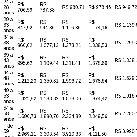
24 a
R$
R$
28
R$ 930,71
R$ 978,46
R$ 949,7
706,59
787,38
anos
29 a
R$
R$
R$
R$
33
R$ 1.139,
847,92
944,86
1.116,86
1.174,16
anos
34 a
R$
R$
R$
R$
38
R$ 1.299,
966,62
1.077,13
1.273,21
1.338,53
anos
39 a
R$
R$
R$
R$
43
R$ 1.338,
995,62
1.109,44
1.311,41
1.378,69
anos
44 a
R$
R$
R$
R$
48
R$ 1.629,
1.212,23
1.350,81
1.596,72
1.678,64
anos
49 a
R$
R$
R$
R$
53
R$ 1.916,
1.425,82
1.588,82
1.878,06
1.974,42
anos
54 a
R$
R$
R$
R$
58
R$ 2.280,
1.696,73
1.890,70
2.234,89
2.349,56
anos
+ de
R$
R$
R$
R$
59
R$ 3.990,
2.969,11
3.308,54
3.910,83
4.111,50
anos