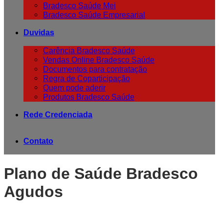
Bradesco Saúde Mei
Bradesco Saúde Empresarial
Duvidas
Carência Bradesco Saúde
Vendas Online Bradesco Saúde
Documentos para contratação
Regra de Coparticipação
Quem pode aderir
Produtos Bradesco Saúde
Rede Credenciada
Contato
Plano de Saúde Bradesco
Agudos