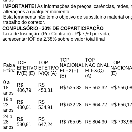
IMPORTANTE!
As informações de preços, carências, redes, r
alterações a qualquer momento.
Esta ferramenta não tem o objetivo de substituir o material o
trabalho do corretor.
COMPULSÓRIO - 30% DE COPARTICIPAÇÃO
Taxa de Inscrição: (Por Contrato) - R$ 7,50 por vida,
acrescentar IOF de 2,38% sobre o valor total final
TOP
TOP
TOP
TOP
TOP
Faixa
NACIONAL
NACIONAL
EFETIVO
EFETIVO
NACIONA
Etária
FLEX(E)
FLEX(Q)
IV(E) (E)
IV(Q) (A)
(E)
(E)
(A)
0 a
R$
R$
18
R$ 535,83
R$ 563,32
R$ 556,0
406,79
453,31
anos
19 a
R$
R$
23
R$ 632,28
R$ 664,72
R$ 656,1
480,01
534,91
anos
24 a
R$
R$
28
R$ 765,05
R$ 804,30
R$ 793,9
580,81
647,24
anos