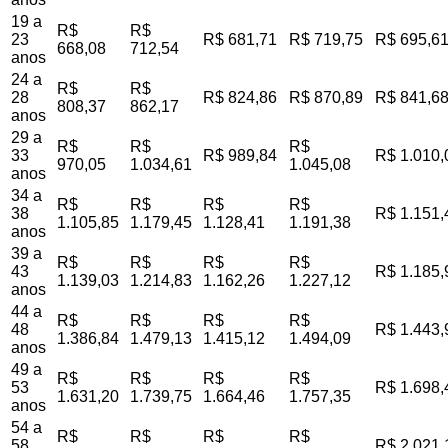
19 a
R$
R$
23
R$ 681,71
R$ 719,75
R$ 695,6
668,08
712,54
anos
24 a
R$
R$
28
R$ 824,86
R$ 870,89
R$ 841,6
808,37
862,17
anos
29 a
R$
R$
R$
33
R$ 989,84
R$ 1.010,
970,05
1.034,61
1.045,08
anos
34 a
R$
R$
R$
R$
38
R$ 1.151,
1.105,85
1.179,45
1.128,41
1.191,38
anos
39 a
R$
R$
R$
R$
43
R$ 1.185,
1.139,03
1.214,83
1.162,26
1.227,12
anos
44 a
R$
R$
R$
R$
48
R$ 1.443,
1.386,84
1.479,13
1.415,12
1.494,09
anos
49 a
R$
R$
R$
R$
53
R$ 1.698,
1.631,20
1.739,75
1.664,46
1.757,35
anos
54 a
R$
R$
R$
R$
58
R$ 2.021,