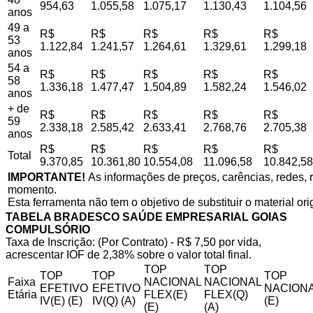
954,63
1.055,58
1.075,17
1.130,43
1.104,56
anos
49 a
R$
R$
R$
R$
R$
53
1.122,84
1.241,57
1.264,61
1.329,61
1.299,18
anos
54 a
R$
R$
R$
R$
R$
58
1.336,18
1.477,47
1.504,89
1.582,24
1.546,02
anos
+ de
R$
R$
R$
R$
R$
59
2.338,18
2.585,42
2.633,41
2.768,76
2.705,38
anos
R$
R$
R$
R$
R$
Total
9.370,85
10.361,80
10.554,08
11.096,58
10.842,58
IMPORTANTE!
As informações de preços, carências, redes, r
momento.
Esta ferramenta não tem o objetivo de substituir o material or
TABELA BRADESCO SAÚDE EMPRESARIAL GOIAS
COMPULSÓRIO
Taxa de Inscrição: (Por Contrato) - R$ 7,50 por vida,
acrescentar IOF de 2,38% sobre o valor total final.
TOP
TOP
TOP
TOP
TOP
Faixa
NACIONAL
NACIONAL
EFETIVO
EFETIVO
NACIONA
Etária
FLEX(E)
FLEX(Q)
IV(E) (E)
IV(Q) (A)
(E)
(E)
(A)