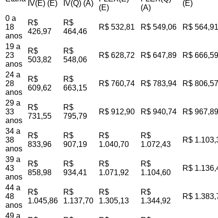
IV(E) (E)
IV(Q) (A)
(E)
(E)
(A)
0 a
R$
R$
18
R$ 532,81
R$ 549,06
R$ 564,9
426,97
464,46
anos
19 a
R$
R$
23
R$ 628,72
R$ 647,89
R$ 666,5
503,82
548,06
anos
24 a
R$
R$
28
R$ 760,74
R$ 783,94
R$ 806,5
609,62
663,15
anos
29 a
R$
R$
33
R$ 912,90
R$ 940,74
R$ 967,8
731,55
795,79
anos
34 a
R$
R$
R$
R$
38
R$ 1.103,
833,96
907,19
1.040,70
1.072,43
anos
39 a
R$
R$
R$
R$
43
R$ 1.136,
858,98
934,41
1.071,92
1.104,60
anos
44 a
R$
R$
R$
R$
48
R$ 1.383,
1.045,86
1.137,70
1.305,13
1.344,92
anos
49 a