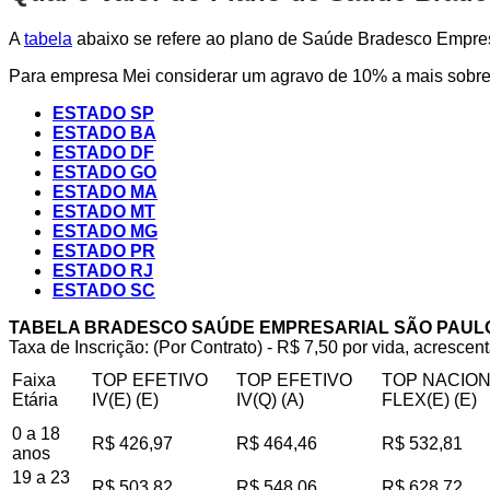
A
tabela
abaixo se refere ao plano de Saúde Bradesco Empresa
Para empresa Mei considerar um agravo de 10% a mais sobre 
ESTADO SP
ESTADO BA
ESTADO DF
ESTADO GO
ESTADO MA
ESTADO MT
ESTADO MG
ESTADO PR
ESTADO RJ
ESTADO SC
TABELA BRADESCO SAÚDE EMPRESARIAL SÃO PAUL
Taxa de Inscrição: (Por Contrato) - R$ 7,50 por vida, acrescent
Faixa
TOP EFETIVO
TOP EFETIVO
TOP NACIO
Etária
IV(E) (E)
IV(Q) (A)
FLEX(E) (E)
0 a 18
R$ 426,97
R$ 464,46
R$ 532,81
anos
19 a 23
R$ 503,82
R$ 548,06
R$ 628,72