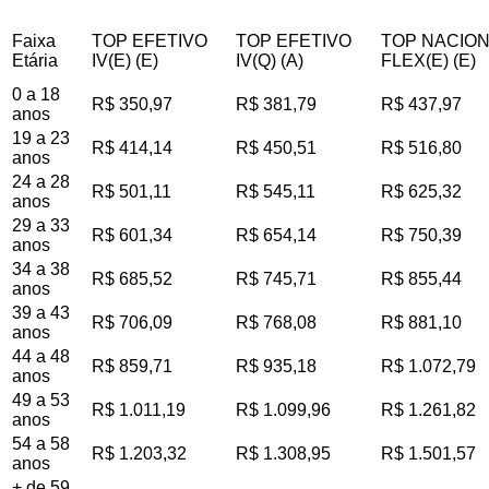
Faixa
TOP EFETIVO
TOP EFETIVO
TOP NACIO
Etária
IV(E) (E)
IV(Q) (A)
FLEX(E) (E)
0 a 18
R$ 350,97
R$ 381,79
R$ 437,97
anos
19 a 23
R$ 414,14
R$ 450,51
R$ 516,80
anos
24 a 28
R$ 501,11
R$ 545,11
R$ 625,32
anos
29 a 33
R$ 601,34
R$ 654,14
R$ 750,39
anos
34 a 38
R$ 685,52
R$ 745,71
R$ 855,44
anos
39 a 43
R$ 706,09
R$ 768,08
R$ 881,10
anos
44 a 48
R$ 859,71
R$ 935,18
R$ 1.072,79
anos
49 a 53
R$ 1.011,19
R$ 1.099,96
R$ 1.261,82
anos
54 a 58
R$ 1.203,32
R$ 1.308,95
R$ 1.501,57
anos
+ de 59