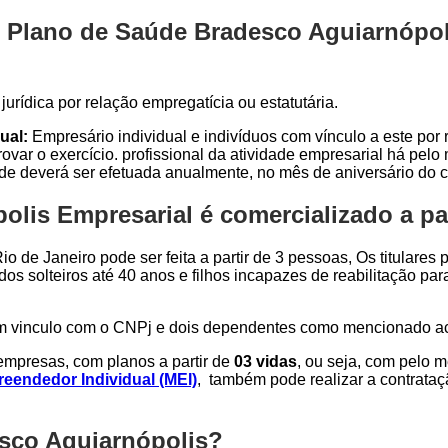
 Plano de Saúde Bradesco Aguiarnópoli
urídica por relação empregatícia ou estatutária.
ual:
Empresário individual e indivíduos com vínculo a este por r
var o exercício. profissional da atividade empresarial há pel
ade deverá ser efetuada anualmente, no mês de aniversário do c
lis Empresarial é comercializado a par
o de Janeiro pode ser feita a partir de 3 pessoas, Os titulares
dos solteiros até 40 anos e filhos incapazes de reabilitação p
om vinculo com o CNPj e dois dependentes como mencionado a
mpresas, com planos a partir de
03 vidas
, ou seja, com pelo 
eendedor Individual (MEI)
, também pode realizar a contrata
esco Aguiarnópolis?