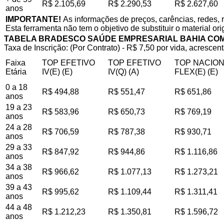
R$ 2.105,69
R$ 2.290,53
R$ 2.627,60
anos
IMPORTANTE!
As informações de preços, carências, redes, 
Esta ferramenta não tem o objetivo de substituir o material or
TABELA BRADESCO SAÚDE EMPRESARIAL BAHIA CO
Taxa de Inscrição: (Por Contrato) - R$ 7,50 por vida, acrescent
Faixa
TOP EFETIVO
TOP EFETIVO
TOP NACIO
Etária
IV(E) (E)
IV(Q) (A)
FLEX(E) (E)
0 a 18
R$ 494,88
R$ 551,47
R$ 651,86
anos
19 a 23
R$ 583,96
R$ 650,73
R$ 769,19
anos
24 a 28
R$ 706,59
R$ 787,38
R$ 930,71
anos
29 a 33
R$ 847,92
R$ 944,86
R$ 1.116,86
anos
34 a 38
R$ 966,62
R$ 1.077,13
R$ 1.273,21
anos
39 a 43
R$ 995,62
R$ 1.109,44
R$ 1.311,41
anos
44 a 48
R$ 1.212,23
R$ 1.350,81
R$ 1.596,72
anos