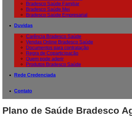
Bradesco Saúde Familiar
Bradesco Saúde Mei
Bradesco Saúde Empresarial
Duvidas
Carência Bradesco Saúde
Vendas Online Bradesco Saúde
Documentos para contratação
Regra de Coparticipação
Quem pode aderir
Produtos Bradesco Saúde
Rede Credenciada
Contato
Plano de Saúde Bradesco Ag