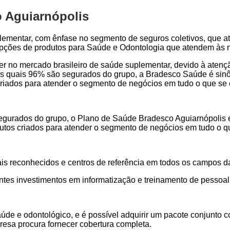
 Aguiarnópolis
lementar, com ênfase no segmento de seguros coletivos, que a
 opções de produtos para Saúde e Odontologia que atendem às 
der no mercado brasileiro de saúde suplementar, devido à aten
s quais 96% são segurados do grupo, a Bradesco Saúde é sinôn
s criados para atender o segmento de negócios em tudo o que se
gurados do grupo, o Plano de Saúde Bradesco Aguiarnópolis é 
odutos criados para atender o segmento de negócios em tudo o 
ais reconhecidos e centros de referência em todos os campos d
ntes investimentos em informatização e treinamento de pessoal
aúde e odontológico, e é possível adquirir um pacote conjunt
resa procura fornecer cobertura completa.