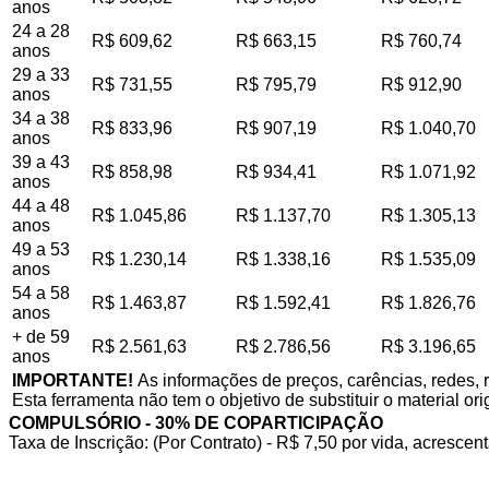
anos
24 a 28
R$ 609,62
R$ 663,15
R$ 760,74
anos
29 a 33
R$ 731,55
R$ 795,79
R$ 912,90
anos
34 a 38
R$ 833,96
R$ 907,19
R$ 1.040,70
anos
39 a 43
R$ 858,98
R$ 934,41
R$ 1.071,92
anos
44 a 48
R$ 1.045,86
R$ 1.137,70
R$ 1.305,13
anos
49 a 53
R$ 1.230,14
R$ 1.338,16
R$ 1.535,09
anos
54 a 58
R$ 1.463,87
R$ 1.592,41
R$ 1.826,76
anos
+ de 59
R$ 2.561,63
R$ 2.786,56
R$ 3.196,65
anos
IMPORTANTE!
As informações de preços, carências, redes, 
Esta ferramenta não tem o objetivo de substituir o material or
COMPULSÓRIO - 30% DE COPARTICIPAÇÃO
Taxa de Inscrição: (Por Contrato) - R$ 7,50 por vida, acrescent