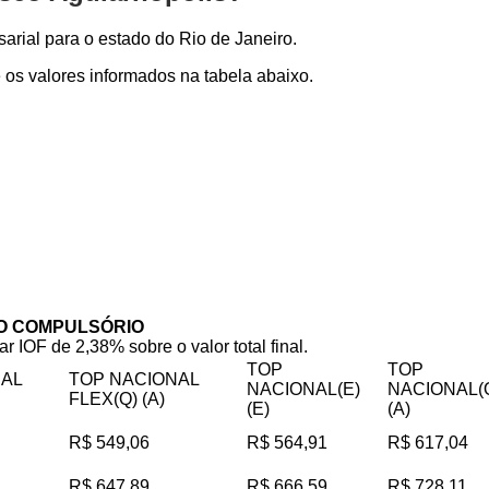
rial para o estado do Rio de Janeiro.
os valores informados na tabela abaixo.
O COMPULSÓRIO
ar IOF de 2,38% sobre o valor total final.
TOP
TOP
NAL
TOP NACIONAL
NACIONAL(E)
NACIONAL(
FLEX(Q) (A)
(E)
(A)
R$ 549,06
R$ 564,91
R$ 617,04
R$ 647,89
R$ 666,59
R$ 728,11