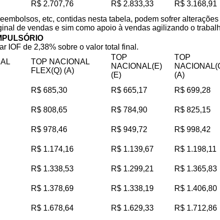
R$ 2.707,76
R$ 2.833,33
R$ 3.168,91
reembolsos, etc, contidas nesta tabela, podem sofrer alteraçõe
iginal de vendas e sim como apoio à vendas agilizando o trabalho
MPULSÓRIO
ar IOF de 2,38% sobre o valor total final.
TOP
TOP
NAL
TOP NACIONAL
NACIONAL(E)
NACIONAL(
FLEX(Q) (A)
(E)
(A)
R$ 685,30
R$ 665,17
R$ 699,28
R$ 808,65
R$ 784,90
R$ 825,15
R$ 978,46
R$ 949,72
R$ 998,42
R$ 1.174,16
R$ 1.139,67
R$ 1.198,11
R$ 1.338,53
R$ 1.299,21
R$ 1.365,83
R$ 1.378,69
R$ 1.338,19
R$ 1.406,80
R$ 1.678,64
R$ 1.629,33
R$ 1.712,86