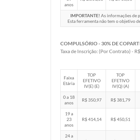
anos
IMPORTANTE!
As informações de pr
Esta ferramenta não tem o objetivo de
COMPULSÓRIO - 30% DE COPART
Taxa de Inscrição: (Por Contrato) - R$
TOP
TOP
Faixa
EFETIVO
EFETIVO
Etária
IV(E) (E)
IV(Q) (A)
0 a 18
R$ 350,97
R$ 381,79
anos
19 a
23
R$ 414,14
R$ 450,51
anos
24 a