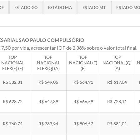
DF
ESTADO GO
ESTADO MA
ESTADO MT
ESTADO M
ESARIAL SÃO PAULO COMPULSÓRIO
 7,50 por vida, acrescentar IOF de 2,38% sobre o valor total final.
TOP
TOP
TOP
TOP
NACIONAL
NACIONAL
NACIONAL(E)
NACIONAL(Q)
N
FLEX(E) (E)
FLEX(Q) (A)
(E)
(A)
R$ 532,81
R$ 549,06
R$ 564,91
R$ 617,04
R$ 628,72
R$ 647,89
R$ 666,59
R$ 728,11
R$ 760,74
R$ 783,94
R$ 806,57
R$ 881,01