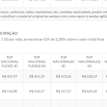
eços, carências, redes, reembolsos, etc, contidas nesta tabela, podem s
 substituir o material original de vendas e sim como apoio à vendas agiliz
ICIPAÇÃO
 7,50 por vida, acrescentar IOF de 2,38% sobre o valor total final
TOP
TOP
TOP
TOP
NACIONAL
NACIONAL
NACIONAL(E)
NACIONAL(Q)
N
FLEX(E) (E)
FLEX(Q) (A)
(E)
(A)
R$ 437,97
R$ 451,33
R$ 472,26
R$ 528,19
R$ 516,80
R$ 532,57
R$ 557,27
R$ 623,26