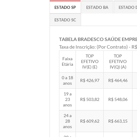
ESTADO SP
ESTADO BA
ESTADO 
ESTADO SC
TABELA BRADESCO SAÚDE EMPR
Taxa de Inscrição: (Por Contrato) - R$
TOP
TOP
Faixa
EFETIVO
EFETIVO
Etária
IV(E) (E)
IV(Q) (A)
0 a 18
R$ 426,97
R$ 464,46
anos
19 a
23
R$ 503,82
R$ 548,06
anos
24 a
28
R$ 609,62
R$ 663,15
anos