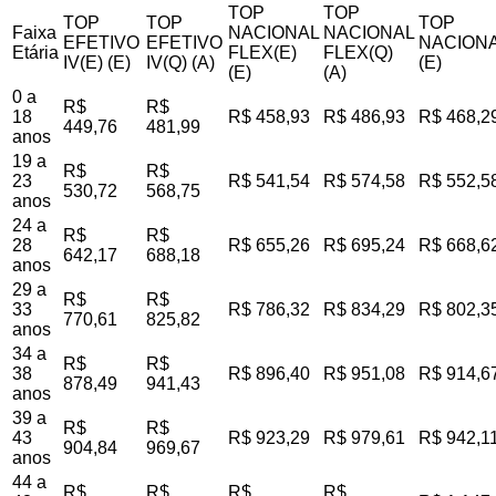
TOP
TOP
TOP
TOP
TOP
Faixa
NACIONAL
NACIONAL
EFETIVO
EFETIVO
NACIONA
Etária
FLEX(E)
FLEX(Q)
IV(E) (E)
IV(Q) (A)
(E)
(E)
(A)
0 a
R$
R$
18
R$ 458,93
R$ 486,93
R$ 468,2
449,76
481,99
anos
19 a
R$
R$
23
R$ 541,54
R$ 574,58
R$ 552,5
530,72
568,75
anos
24 a
R$
R$
28
R$ 655,26
R$ 695,24
R$ 668,6
642,17
688,18
anos
29 a
R$
R$
33
R$ 786,32
R$ 834,29
R$ 802,3
770,61
825,82
anos
34 a
R$
R$
38
R$ 896,40
R$ 951,08
R$ 914,6
878,49
941,43
anos
39 a
R$
R$
43
R$ 923,29
R$ 979,61
R$ 942,1
904,84
969,67
anos
44 a
R$
R$
R$
R$