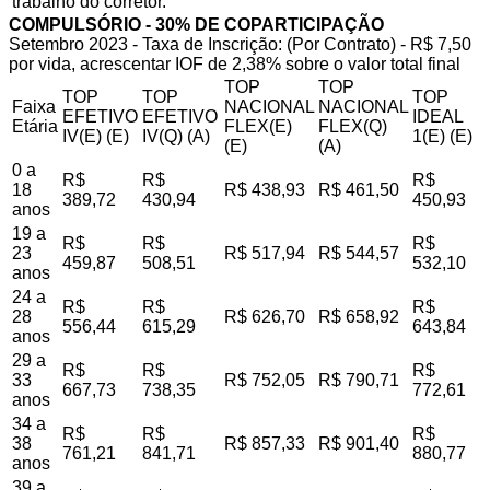
trabalho do corretor.
COMPULSÓRIO - 30% DE COPARTICIPAÇÃO
Setembro 2023 - Taxa de Inscrição: (Por Contrato) - R$ 7,50
por vida, acrescentar IOF de 2,38% sobre o valor total final
TOP
TOP
TOP
TOP
TOP
Faixa
NACIONAL
NACIONAL
EFETIVO
EFETIVO
IDEAL
Etária
FLEX(E)
FLEX(Q)
IV(E) (E)
IV(Q) (A)
1(E) (E)
(E)
(A)
0 a
R$
R$
R$
18
R$ 438,93
R$ 461,50
389,72
430,94
450,93
anos
19 a
R$
R$
R$
23
R$ 517,94
R$ 544,57
459,87
508,51
532,10
anos
24 a
R$
R$
R$
28
R$ 626,70
R$ 658,92
556,44
615,29
643,84
anos
29 a
R$
R$
R$
33
R$ 752,05
R$ 790,71
667,73
738,35
772,61
anos
34 a
R$
R$
R$
38
R$ 857,33
R$ 901,40
761,21
841,71
880,77
anos
39 a