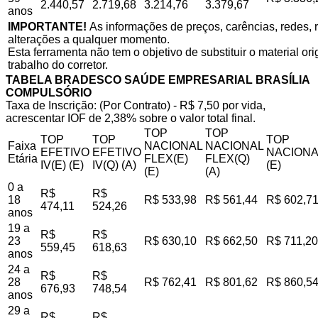
2.440,57
2.719,68
3.214,76
3.379,67
anos
IMPORTANTE!
As informações de preços, carências, redes, r
alterações a qualquer momento.
Esta ferramenta não tem o objetivo de substituir o material o
trabalho do corretor.
TABELA BRADESCO SAÚDE EMPRESARIAL BRASÍLIA
COMPULSÓRIO
Taxa de Inscrição: (Por Contrato) - R$ 7,50 por vida,
acrescentar IOF de 2,38% sobre o valor total final.
TOP
TOP
TOP
TOP
TOP
Faixa
NACIONAL
NACIONAL
EFETIVO
EFETIVO
NACIONA
Etária
FLEX(E)
FLEX(Q)
IV(E) (E)
IV(Q) (A)
(E)
(E)
(A)
0 a
R$
R$
18
R$ 533,98
R$ 561,44
R$ 602,7
474,11
524,26
anos
19 a
R$
R$
23
R$ 630,10
R$ 662,50
R$ 711,20
559,45
618,63
anos
24 a
R$
R$
28
R$ 762,41
R$ 801,62
R$ 860,5
676,93
748,54
anos
29 a
R$
R$