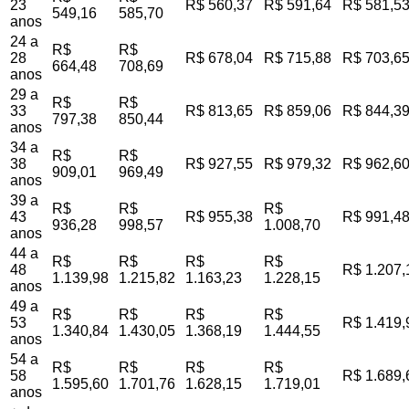
23
R$ 560,37
R$ 591,64
R$ 581,5
549,16
585,70
anos
24 a
R$
R$
28
R$ 678,04
R$ 715,88
R$ 703,6
664,48
708,69
anos
29 a
R$
R$
33
R$ 813,65
R$ 859,06
R$ 844,3
797,38
850,44
anos
34 a
R$
R$
38
R$ 927,55
R$ 979,32
R$ 962,6
909,01
969,49
anos
39 a
R$
R$
R$
43
R$ 955,38
R$ 991,4
936,28
998,57
1.008,70
anos
44 a
R$
R$
R$
R$
48
R$ 1.207,
1.139,98
1.215,82
1.163,23
1.228,15
anos
49 a
R$
R$
R$
R$
53
R$ 1.419,
1.340,84
1.430,05
1.368,19
1.444,55
anos
54 a
R$
R$
R$
R$
58
R$ 1.689,
1.595,60
1.701,76
1.628,15
1.719,01
anos