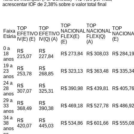
acrescentar IOF de 2,38% sobre o valor total final
TOP
TOP
TOP
TOP
TOP
Faixa
NACIONAL
NACIONAL
EFETIVO
EFETIVO
NACIONA
Etária
FLEX(E)
FLEX(Q)
IV(E) (E)
IV(Q) (A)
(E)
(E)
(A)
0 a
R$
R$
18
R$ 273,84
R$ 308,03
R$ 284,1
215,07
227,84
anos
19 a
R$
R$
23
R$ 323,13
R$ 363,48
R$ 335,3
253,78
268,85
anos
24 a
R$
R$
28
R$ 390,98
R$ 439,81
R$ 405,7
307,07
325,31
anos
29 a
R$
R$
33
R$ 469,18
R$ 527,78
R$ 486,9
368,49
390,38
anos
34 a
R$
R$
38
R$ 534,86
R$ 601,66
R$ 555,0
420,07
445,03
anos