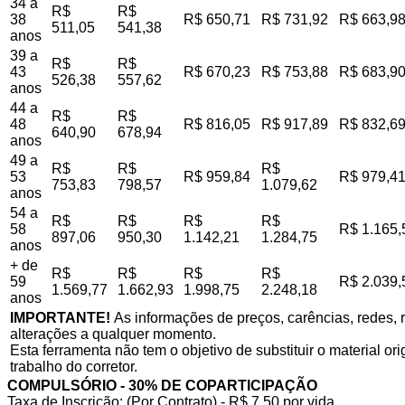
34 a
R$
R$
38
R$ 650,71
R$ 731,92
R$ 663,9
511,05
541,38
anos
39 a
R$
R$
43
R$ 670,23
R$ 753,88
R$ 683,9
526,38
557,62
anos
44 a
R$
R$
48
R$ 816,05
R$ 917,89
R$ 832,6
640,90
678,94
anos
49 a
R$
R$
R$
53
R$ 959,84
R$ 979,4
753,83
798,57
1.079,62
anos
54 a
R$
R$
R$
R$
58
R$ 1.165,
897,06
950,30
1.142,21
1.284,75
anos
+ de
R$
R$
R$
R$
59
R$ 2.039,
1.569,77
1.662,93
1.998,75
2.248,18
anos
IMPORTANTE!
As informações de preços, carências, redes, r
alterações a qualquer momento.
Esta ferramenta não tem o objetivo de substituir o material o
trabalho do corretor.
COMPULSÓRIO - 30% DE COPARTICIPAÇÃO
Taxa de Inscrição: (Por Contrato) - R$ 7,50 por vida,