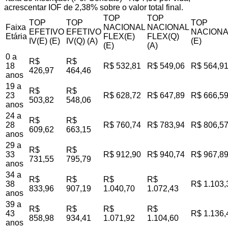
acrescentar IOF de 2,38% sobre o valor total final.
TOP
TOP
TOP
TOP
TOP
Faixa
NACIONAL
NACIONAL
EFETIVO
EFETIVO
NACIONA
Etária
FLEX(E)
FLEX(Q)
IV(E) (E)
IV(Q) (A)
(E)
(E)
(A)
0 a
R$
R$
18
R$ 532,81
R$ 549,06
R$ 564,9
426,97
464,46
anos
19 a
R$
R$
23
R$ 628,72
R$ 647,89
R$ 666,5
503,82
548,06
anos
24 a
R$
R$
28
R$ 760,74
R$ 783,94
R$ 806,5
609,62
663,15
anos
29 a
R$
R$
33
R$ 912,90
R$ 940,74
R$ 967,8
731,55
795,79
anos
34 a
R$
R$
R$
R$
38
R$ 1.103,
833,96
907,19
1.040,70
1.072,43
anos
39 a
R$
R$
R$
R$
43
R$ 1.136,
858,98
934,41
1.071,92
1.104,60
anos