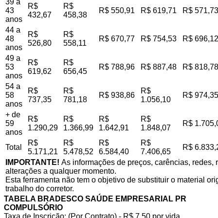
39 a
R$
R$
43
R$ 550,91
R$ 619,71
R$ 571,7
432,67
458,38
anos
44 a
R$
R$
48
R$ 670,77
R$ 754,53
R$ 696,1
526,80
558,11
anos
49 a
R$
R$
53
R$ 788,96
R$ 887,48
R$ 818,7
619,62
656,45
anos
54 a
R$
R$
R$
58
R$ 938,86
R$ 974,3
737,35
781,18
1.056,10
anos
+ de
R$
R$
R$
R$
59
R$ 1.705,
1.290,29
1.366,99
1.642,91
1.848,07
anos
R$
R$
R$
R$
Total
R$ 6.833,
5.171,21
5.478,52
6.584,40
7.406,65
IMPORTANTE!
As informações de preços, carências, redes, r
alterações a qualquer momento.
Esta ferramenta não tem o objetivo de substituir o material o
trabalho do corretor.
TABELA BRADESCO SAÚDE EMPRESARIAL PR
COMPULSÓRIO
Taxa de Inscrição: (Por Contrato) - R$ 7,50 por vida,