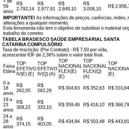
+ de
R$
R$
R$
R$
59
R$ 2.956,
2.792,14
2.977,91
2.849,10
3.008,10
anos
IMPORTANTE!
As informações de preços, carências, redes, r
alterações a qualquer momento.
Esta ferramenta não tem o objetivo de substituir o material o
trabalho do corretor.
TABELA BRADESCO SAÚDE EMPRESARIAL SANTA
CATARINA COMPULSÓRIO
Taxa de Inscrição: (Por Contrato) - R$ 7,50 por vida,
acrescentar IOF de 2,38% sobre o valor total final.
TOP
TOP
TOP
TOP
TOP
Faixa
NACIONAL
NACIONAL
EFETIVO
EFETIVO
NACIONA
Etária
FLEX(E)
FLEX(Q)
IV(E) (E)
IV(Q) (A)
(E)
(E)
(A)
0 a
R$
R$
18
R$ 304,63
R$ 352,63
R$ 310,8
262,05
282,29
anos
19 a
R$
R$
23
R$ 359,46
R$ 416,10
R$ 366,7
309,22
333,10
anos
24 a
R$
R$
28
R$ 434,94
R$ 503,48
R$ 443,8
374,15
403,05
anos