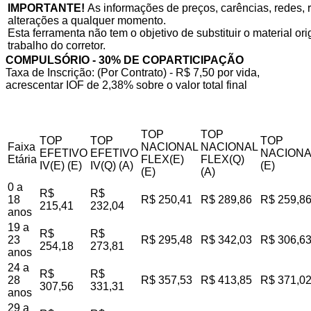
IMPORTANTE!
As informações de preços, carências, redes, r
alterações a qualquer momento.
Esta ferramenta não tem o objetivo de substituir o material o
trabalho do corretor.
COMPULSÓRIO - 30% DE COPARTICIPAÇÃO
Taxa de Inscrição: (Por Contrato) - R$ 7,50 por vida,
acrescentar IOF de 2,38% sobre o valor total final
TOP
TOP
TOP
TOP
TOP
Faixa
NACIONAL
NACIONAL
EFETIVO
EFETIVO
NACIONA
Etária
FLEX(E)
FLEX(Q)
IV(E) (E)
IV(Q) (A)
(E)
(E)
(A)
0 a
R$
R$
18
R$ 250,41
R$ 289,86
R$ 259,8
215,41
232,04
anos
19 a
R$
R$
23
R$ 295,48
R$ 342,03
R$ 306,6
254,18
273,81
anos
24 a
R$
R$
28
R$ 357,53
R$ 413,85
R$ 371,0
307,56
331,31
anos
29 a