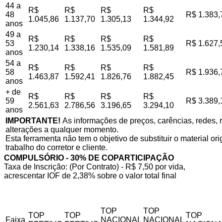
44 a
R$
R$
R$
R$
48
R$ 1.383,
1.045,86
1.137,70
1.305,13
1.344,92
anos
49 a
R$
R$
R$
R$
53
R$ 1.627,
1.230,14
1.338,16
1.535,09
1.581,89
anos
54 a
R$
R$
R$
R$
58
R$ 1.936,
1.463,87
1.592,41
1.826,76
1.882,45
anos
+ de
R$
R$
R$
R$
59
R$ 3.389,
2.561,63
2.786,56
3.196,65
3.294,10
anos
IMPORTANTE!
As informações de preços, carências, redes, r
alterações a qualquer momento.
Esta ferramenta não tem o objetivo de substituir o material o
trabalho do corretor e cliente.
COMPULSÓRIO - 30% DE COPARTICIPAÇÃO
Taxa de Inscrição: (Por Contrato) - R$ 7,50 por vida,
acrescentar IOF de 2,38% sobre o valor total final
TOP
TOP
TOP
TOP
TOP
Faixa
NACIONAL
NACIONAL