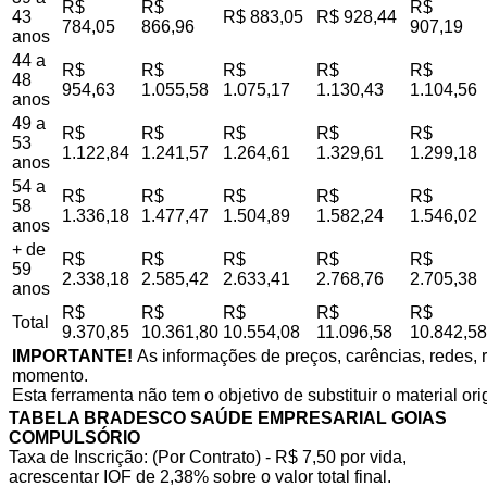
R$
R$
R$
43
R$ 883,05
R$ 928,44
784,05
866,96
907,19
anos
44 a
R$
R$
R$
R$
R$
48
954,63
1.055,58
1.075,17
1.130,43
1.104,56
anos
49 a
R$
R$
R$
R$
R$
53
1.122,84
1.241,57
1.264,61
1.329,61
1.299,18
anos
54 a
R$
R$
R$
R$
R$
58
1.336,18
1.477,47
1.504,89
1.582,24
1.546,02
anos
+ de
R$
R$
R$
R$
R$
59
2.338,18
2.585,42
2.633,41
2.768,76
2.705,38
anos
R$
R$
R$
R$
R$
Total
9.370,85
10.361,80
10.554,08
11.096,58
10.842,58
IMPORTANTE!
As informações de preços, carências, redes, r
momento.
Esta ferramenta não tem o objetivo de substituir o material or
TABELA BRADESCO SAÚDE EMPRESARIAL GOIAS
COMPULSÓRIO
Taxa de Inscrição: (Por Contrato) - R$ 7,50 por vida,
acrescentar IOF de 2,38% sobre o valor total final.