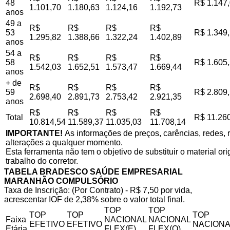
48
R$ 1.147
1.101,70
1.180,63
1.124,16
1.192,73
anos
49 a
R$
R$
R$
R$
53
R$ 1.349
1.295,82
1.388,66
1.322,24
1.402,89
anos
54 a
R$
R$
R$
R$
58
R$ 1.605
1.542,03
1.652,51
1.573,47
1.669,44
anos
+ de
R$
R$
R$
R$
59
R$ 2.809
2.698,40
2.891,73
2.753,42
2.921,35
anos
R$
R$
R$
R$
Total
R$ 11.26
10.814,54
11.589,37
11.035,03
11.708,14
IMPORTANTE!
As informações de preços, carências, redes, r
alterações a qualquer momento.
Esta ferramenta não tem o objetivo de substituir o material o
trabalho do corretor.
TABELA BRADESCO SAÚDE EMPRESARIAL
MARANHÃO COMPULSÓRIO
Taxa de Inscrição: (Por Contrato) - R$ 7,50 por vida,
acrescentar IOF de 2,38% sobre o valor total final.
TOP
TOP
TOP
TOP
TOP
Faixa
NACIONAL
NACIONAL
EFETIVO
EFETIVO
NACIONA
Etária
FLEX(E)
FLEX(Q)