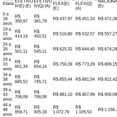
EFETIVO
EFETIVO
NACIONA
Etária
FLEX(E)
FLEX(Q)
IV(E) (E)
IV(Q) (A)
(E)
(E)
(A)
0 a
R$
R$
18
R$ 437,97
R$ 451,33
R$ 472,2
350,97
381,79
anos
19 a
R$
R$
23
R$ 516,80
R$ 532,57
R$ 557,2
414,14
450,51
anos
24 a
R$
R$
28
R$ 625,32
R$ 644,40
R$ 674,2
501,11
545,11
anos
29 a
R$
R$
33
R$ 750,39
R$ 773,29
R$ 809,1
601,34
654,14
anos
34 a
R$
R$
38
R$ 855,44
R$ 881,54
R$ 922,4
685,52
745,71
anos
39 a
R$
R$
43
R$ 881,10
R$ 907,99
R$ 950,0
706,09
768,08
anos
44 a
R$
R$
R$
R$
48
R$ 1.156,
859,71
935,18
1.072,79
1.105,53
anos