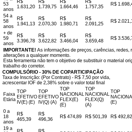
R$
R$
R$
R$
53
R$ 1.698,
1.631,20
1.739,75
1.664,46
1.757,35
anos
54 a
R$
R$
R$
R$
58
R$ 2.021,
1.941,13
2.070,30
1.980,71
2.091,25
anos
+ de
R$
R$
R$
R$
59
R$ 3.536,
3.396,78
3.622,82
3.466,04
3.659,48
anos
IMPORTANTE!
As informações de preços, carências, redes, r
alterações a qualquer momento.
Esta ferramenta não tem o objetivo de substituir o material o
trabalho do corretor.
COMPULSÓRIO - 30% DE COPARTICIPAÇÃO
Taxa de Inscrição: (Por Contrato) - R$ 7,50 por vida,
acrescentar IOF de 2,38% sobre o valor total final
TOP
TOP
TOP
TOP
TOP
Faixa
NACIONAL
NACIONAL
EFETIVO
EFETIVO
NACIONA
Etária
FLEX(E)
FLEX(Q)
IV(E) (E)
IV(Q) (A)
(E)
(E)
(A)
0 a
R$
R$
18
R$ 474,89
R$ 501,39
R$ 492,8
465,39
496,36
anos
19 a
R$
R$