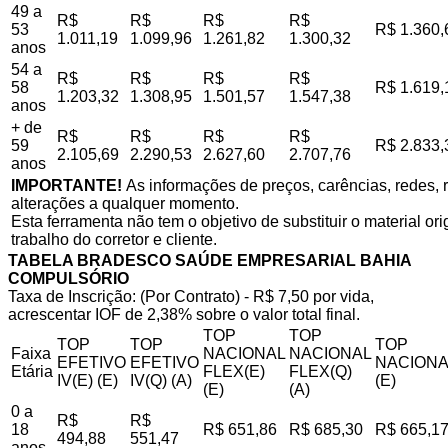
49 a
R$
R$
R$
R$
53
R$ 1.360,
1.011,19
1.099,96
1.261,82
1.300,32
anos
54 a
R$
R$
R$
R$
58
R$ 1.619,
1.203,32
1.308,95
1.501,57
1.547,38
anos
+ de
R$
R$
R$
R$
59
R$ 2.833,
2.105,69
2.290,53
2.627,60
2.707,76
anos
IMPORTANTE!
As informações de preços, carências, redes, r
alterações a qualquer momento.
Esta ferramenta não tem o objetivo de substituir o material o
trabalho do corretor e cliente.
TABELA BRADESCO SAÚDE EMPRESARIAL BAHIA
COMPULSÓRIO
Taxa de Inscrição: (Por Contrato) - R$ 7,50 por vida,
acrescentar IOF de 2,38% sobre o valor total final.
TOP
TOP
TOP
TOP
TOP
Faixa
NACIONAL
NACIONAL
EFETIVO
EFETIVO
NACIONA
Etária
FLEX(E)
FLEX(Q)
IV(E) (E)
IV(Q) (A)
(E)
(E)
(A)
0 a
R$
R$
18
R$ 651,86
R$ 685,30
R$ 665,1
494,88
551,47
anos