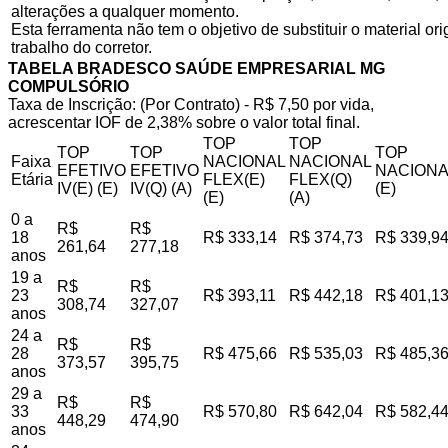
alterações a qualquer momento.
Esta ferramenta não tem o objetivo de substituir o material o
trabalho do corretor.
TABELA BRADESCO SAÚDE EMPRESARIAL MG
COMPULSÓRIO
Taxa de Inscrição: (Por Contrato) - R$ 7,50 por vida,
acrescentar IOF de 2,38% sobre o valor total final.
TOP
TOP
TOP
TOP
TOP
Faixa
NACIONAL
NACIONAL
EFETIVO
EFETIVO
NACIONA
Etária
FLEX(E)
FLEX(Q)
IV(E) (E)
IV(Q) (A)
(E)
(E)
(A)
0 a
R$
R$
18
R$ 333,14
R$ 374,73
R$ 339,9
261,64
277,18
anos
19 a
R$
R$
23
R$ 393,11
R$ 442,18
R$ 401,1
308,74
327,07
anos
24 a
R$
R$
28
R$ 475,66
R$ 535,03
R$ 485,3
373,57
395,75
anos
29 a
R$
R$
33
R$ 570,80
R$ 642,04
R$ 582,4
448,29
474,90
anos