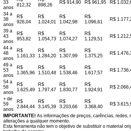
33
R$ 914,90
R$ 961,95
R$ 1.032,
812,32
898,26
anos
34 a
R$
R$
R$
R$
38
R$ 1.177,
926,04
1.024,01
1.042,98
1.096,61
anos
39 a
R$
R$
R$
R$
43
R$ 1.212,
953,82
1.054,73
1.074,27
1.129,51
anos
44 a
R$
R$
R$
R$
48
R$ 1.476,
1.161,33
1.284,20
1.307,99
1.375,25
anos
49 a
R$
R$
R$
R$
53
R$ 1.736,
1.365,96
1.510,48
1.538,46
1.617,57
anos
54 a
R$
R$
R$
R$
58
R$ 2.066,
1.625,49
1.797,47
1.830,77
1.924,91
anos
+ de
R$
R$
R$
R$
59
R$ 3.615,
2.844,44
3.145,39
3.203,66
3.368,40
anos
IMPORTANTE!
As informações de preços, carências, redes, r
alterações a qualquer momento.
Esta ferramenta não tem o objetivo de substituir o material o