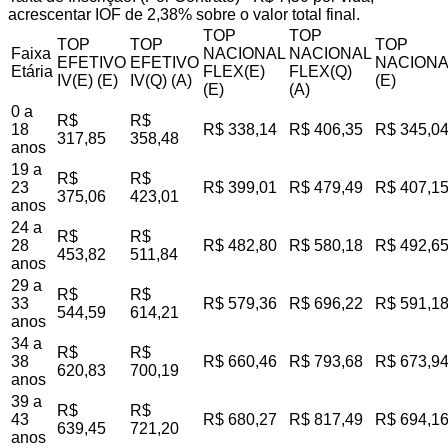
acrescentar IOF de 2,38% sobre o valor total final.
TOP
TOP
TOP
TOP
TOP
Faixa
NACIONAL
NACIONAL
EFETIVO
EFETIVO
NACIONA
Etária
FLEX(E)
FLEX(Q)
IV(E) (E)
IV(Q) (A)
(E)
(E)
(A)
0 a
R$
R$
18
R$ 338,14
R$ 406,35
R$ 345,0
317,85
358,48
anos
19 a
R$
R$
23
R$ 399,01
R$ 479,49
R$ 407,1
375,06
423,01
anos
24 a
R$
R$
28
R$ 482,80
R$ 580,18
R$ 492,6
453,82
511,84
anos
29 a
R$
R$
33
R$ 579,36
R$ 696,22
R$ 591,1
544,59
614,21
anos
34 a
R$
R$
38
R$ 660,46
R$ 793,68
R$ 673,9
620,83
700,19
anos
39 a
R$
R$
43
R$ 680,27
R$ 817,49
R$ 694,1
639,45
721,20
anos