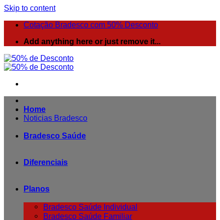
Skip to content
Cotação Bradesco com 50% Desconto
Add anything here or just remove it...
Home
Noticias Bradesco
Bradesco Saúde
Diferenciais
Planos
Bradesco Saúde Individual
Bradesco Saúde Familiar