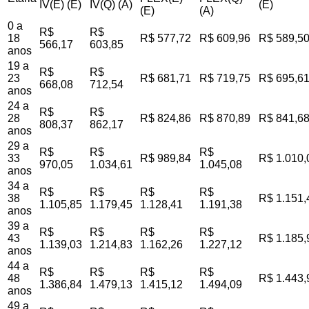
IV(E) (E)
IV(Q) (A)
(E)
(E)
(A)
0 a
R$
R$
18
R$ 577,72
R$ 609,96
R$ 589,5
566,17
603,85
anos
19 a
R$
R$
23
R$ 681,71
R$ 719,75
R$ 695,6
668,08
712,54
anos
24 a
R$
R$
28
R$ 824,86
R$ 870,89
R$ 841,6
808,37
862,17
anos
29 a
R$
R$
R$
33
R$ 989,84
R$ 1.010,
970,05
1.034,61
1.045,08
anos
34 a
R$
R$
R$
R$
38
R$ 1.151,
1.105,85
1.179,45
1.128,41
1.191,38
anos
39 a
R$
R$
R$
R$
43
R$ 1.185,
1.139,03
1.214,83
1.162,26
1.227,12
anos
44 a
R$
R$
R$
R$
48
R$ 1.443,
1.386,84
1.479,13
1.415,12
1.494,09
anos
49 a