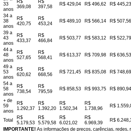
R$
R$
33
R$ 429,04
R$ 496,62
R$ 445,2
369,08
397,58
anos
34 a
R$
R$
38
R$ 489,10
R$ 566,14
R$ 507,5
420,75
453,24
anos
39 a
R$
R$
43
R$ 503,77
R$ 583,12
R$ 522,7
433,37
466,84
anos
44 a
R$
R$
48
R$ 613,37
R$ 709,98
R$ 636,5
527,65
568,41
anos
49 a
R$
R$
53
R$ 721,45
R$ 835,08
R$ 748,6
620,62
668,56
anos
54 a
R$
R$
58
R$ 858,53
R$ 993,75
R$ 890,9
738,54
795,59
anos
+ de
R$
R$
R$
R$
59
R$ 1.559,
1.292,37
1.392,20
1.502,34
1.738,96
anos
R$
R$
R$
R$
Total
R$ 6.248,
5.179,53
5.579,58
6.021,02
6.969,39
IMPORTANTE!
As informações de preços, carências, redes, r