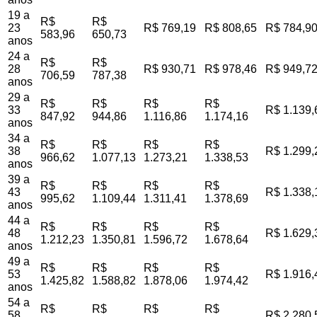
19 a
R$
R$
23
R$ 769,19
R$ 808,65
R$ 784,9
583,96
650,73
anos
24 a
R$
R$
28
R$ 930,71
R$ 978,46
R$ 949,7
706,59
787,38
anos
29 a
R$
R$
R$
R$
33
R$ 1.139,
847,92
944,86
1.116,86
1.174,16
anos
34 a
R$
R$
R$
R$
38
R$ 1.299,
966,62
1.077,13
1.273,21
1.338,53
anos
39 a
R$
R$
R$
R$
43
R$ 1.338,
995,62
1.109,44
1.311,41
1.378,69
anos
44 a
R$
R$
R$
R$
48
R$ 1.629,
1.212,23
1.350,81
1.596,72
1.678,64
anos
49 a
R$
R$
R$
R$
53
R$ 1.916,
1.425,82
1.588,82
1.878,06
1.974,42
anos
54 a
R$
R$
R$
R$
58
R$ 2.280,