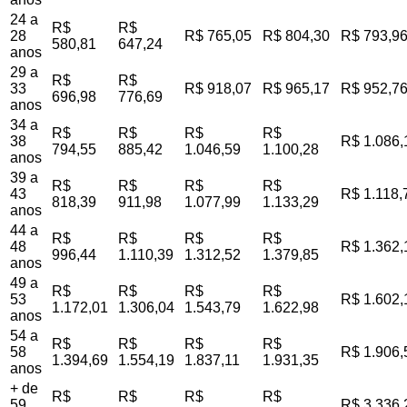
24 a
R$
R$
28
R$ 765,05
R$ 804,30
R$ 793,9
580,81
647,24
anos
29 a
R$
R$
33
R$ 918,07
R$ 965,17
R$ 952,7
696,98
776,69
anos
34 a
R$
R$
R$
R$
38
R$ 1.086,
794,55
885,42
1.046,59
1.100,28
anos
39 a
R$
R$
R$
R$
43
R$ 1.118,
818,39
911,98
1.077,99
1.133,29
anos
44 a
R$
R$
R$
R$
48
R$ 1.362,
996,44
1.110,39
1.312,52
1.379,85
anos
49 a
R$
R$
R$
R$
53
R$ 1.602,
1.172,01
1.306,04
1.543,79
1.622,98
anos
54 a
R$
R$
R$
R$
58
R$ 1.906,
1.394,69
1.554,19
1.837,11
1.931,35
anos
+ de
R$
R$
R$
R$
59
R$ 3.336,