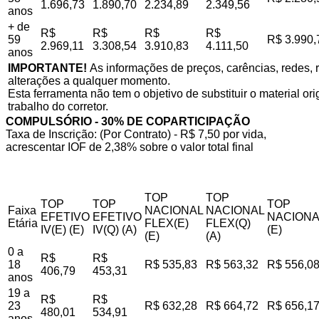
1.696,73
1.890,70
2.234,89
2.349,56
anos
+ de
R$
R$
R$
R$
59
R$ 3.990,
2.969,11
3.308,54
3.910,83
4.111,50
anos
IMPORTANTE!
As informações de preços, carências, redes, r
alterações a qualquer momento.
Esta ferramenta não tem o objetivo de substituir o material o
trabalho do corretor.
COMPULSÓRIO - 30% DE COPARTICIPAÇÃO
Taxa de Inscrição: (Por Contrato) - R$ 7,50 por vida,
acrescentar IOF de 2,38% sobre o valor total final
TOP
TOP
TOP
TOP
TOP
Faixa
NACIONAL
NACIONAL
EFETIVO
EFETIVO
NACIONA
Etária
FLEX(E)
FLEX(Q)
IV(E) (E)
IV(Q) (A)
(E)
(E)
(A)
0 a
R$
R$
18
R$ 535,83
R$ 563,32
R$ 556,0
406,79
453,31
anos
19 a
R$
R$
23
R$ 632,28
R$ 664,72
R$ 656,1
480,01
534,91
anos