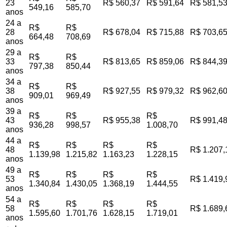
23
R$ 560,37
R$ 591,64
R$ 581,5
549,16
585,70
anos
24 a
R$
R$
28
R$ 678,04
R$ 715,88
R$ 703,6
664,48
708,69
anos
29 a
R$
R$
33
R$ 813,65
R$ 859,06
R$ 844,3
797,38
850,44
anos
34 a
R$
R$
38
R$ 927,55
R$ 979,32
R$ 962,6
909,01
969,49
anos
39 a
R$
R$
R$
43
R$ 955,38
R$ 991,4
936,28
998,57
1.008,70
anos
44 a
R$
R$
R$
R$
48
R$ 1.207,
1.139,98
1.215,82
1.163,23
1.228,15
anos
49 a
R$
R$
R$
R$
53
R$ 1.419,
1.340,84
1.430,05
1.368,19
1.444,55
anos
54 a
R$
R$
R$
R$
58
R$ 1.689,
1.595,60
1.701,76
1.628,15
1.719,01
anos