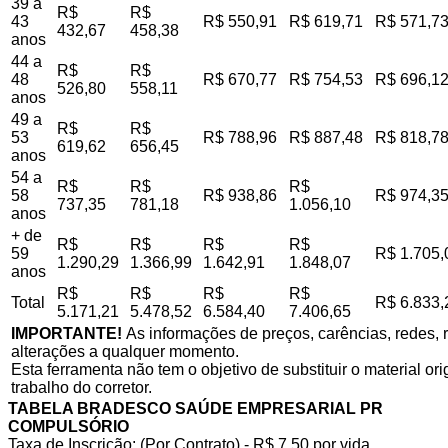
39 a
R$
R$
43
R$ 550,91
R$ 619,71
R$ 571,7
432,67
458,38
anos
44 a
R$
R$
48
R$ 670,77
R$ 754,53
R$ 696,1
526,80
558,11
anos
49 a
R$
R$
53
R$ 788,96
R$ 887,48
R$ 818,7
619,62
656,45
anos
54 a
R$
R$
R$
58
R$ 938,86
R$ 974,3
737,35
781,18
1.056,10
anos
+ de
R$
R$
R$
R$
59
R$ 1.705,
1.290,29
1.366,99
1.642,91
1.848,07
anos
R$
R$
R$
R$
Total
R$ 6.833,
5.171,21
5.478,52
6.584,40
7.406,65
IMPORTANTE!
As informações de preços, carências, redes, r
alterações a qualquer momento.
Esta ferramenta não tem o objetivo de substituir o material o
trabalho do corretor.
TABELA BRADESCO SAÚDE EMPRESARIAL PR
COMPULSÓRIO
Taxa de Inscrição: (Por Contrato) - R$ 7,50 por vida,