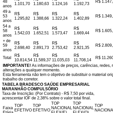
48
R$ 1.147
1.101,70
1.180,63
1.124,16
1.192,73
anos
49 a
R$
R$
R$
R$
53
R$ 1.349
1.295,82
1.388,66
1.322,24
1.402,89
anos
54 a
R$
R$
R$
R$
58
R$ 1.605
1.542,03
1.652,51
1.573,47
1.669,44
anos
+ de
R$
R$
R$
R$
59
R$ 2.809
2.698,40
2.891,73
2.753,42
2.921,35
anos
R$
R$
R$
R$
Total
R$ 11.26
10.814,54
11.589,37
11.035,03
11.708,14
IMPORTANTE!
As informações de preços, carências, redes, r
alterações a qualquer momento.
Esta ferramenta não tem o objetivo de substituir o material o
trabalho do corretor.
TABELA BRADESCO SAÚDE EMPRESARIAL
MARANHÃO COMPULSÓRIO
Taxa de Inscrição: (Por Contrato) - R$ 7,50 por vida,
acrescentar IOF de 2,38% sobre o valor total final.
TOP
TOP
TOP
TOP
TOP
Faixa
NACIONAL
NACIONAL
EFETIVO
EFETIVO
NACIONA
Etária
FLEX(E)
FLEX(Q)