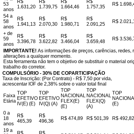
R$
R$
R$
R$
53
R$ 1.698,
1.631,20
1.739,75
1.664,46
1.757,35
anos
54 a
R$
R$
R$
R$
58
R$ 2.021,
1.941,13
2.070,30
1.980,71
2.091,25
anos
+ de
R$
R$
R$
R$
59
R$ 3.536,
3.396,78
3.622,82
3.466,04
3.659,48
anos
IMPORTANTE!
As informações de preços, carências, redes, r
alterações a qualquer momento.
Esta ferramenta não tem o objetivo de substituir o material o
trabalho do corretor.
COMPULSÓRIO - 30% DE COPARTICIPAÇÃO
Taxa de Inscrição: (Por Contrato) - R$ 7,50 por vida,
acrescentar IOF de 2,38% sobre o valor total final
TOP
TOP
TOP
TOP
TOP
Faixa
NACIONAL
NACIONAL
EFETIVO
EFETIVO
NACIONA
Etária
FLEX(E)
FLEX(Q)
IV(E) (E)
IV(Q) (A)
(E)
(E)
(A)
0 a
R$
R$
18
R$ 474,89
R$ 501,39
R$ 492,8
465,39
496,36
anos
19 a
R$
R$