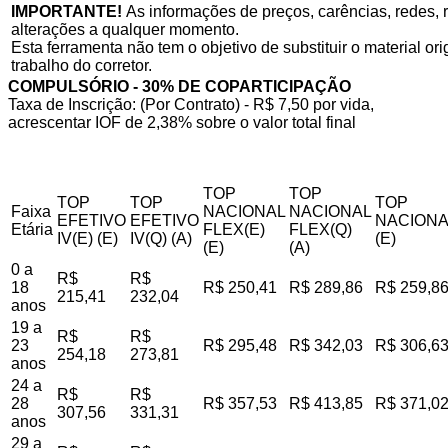
IMPORTANTE!
As informações de preços, carências, redes, r
alterações a qualquer momento.
Esta ferramenta não tem o objetivo de substituir o material o
trabalho do corretor.
COMPULSÓRIO - 30% DE COPARTICIPAÇÃO
Taxa de Inscrição: (Por Contrato) - R$ 7,50 por vida,
acrescentar IOF de 2,38% sobre o valor total final
TOP
TOP
TOP
TOP
TOP
Faixa
NACIONAL
NACIONAL
EFETIVO
EFETIVO
NACIONA
Etária
FLEX(E)
FLEX(Q)
IV(E) (E)
IV(Q) (A)
(E)
(E)
(A)
0 a
R$
R$
18
R$ 250,41
R$ 289,86
R$ 259,8
215,41
232,04
anos
19 a
R$
R$
23
R$ 295,48
R$ 342,03
R$ 306,6
254,18
273,81
anos
24 a
R$
R$
28
R$ 357,53
R$ 413,85
R$ 371,0
307,56
331,31
anos
29 a