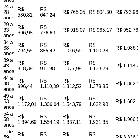
24 a
R$
R$
28
R$ 765,05
R$ 804,30
R$ 793,9
580,81
647,24
anos
29 a
R$
R$
33
R$ 918,07
R$ 965,17
R$ 952,7
696,98
776,69
anos
34 a
R$
R$
R$
R$
38
R$ 1.086,
794,55
885,42
1.046,59
1.100,28
anos
39 a
R$
R$
R$
R$
43
R$ 1.118,
818,39
911,98
1.077,99
1.133,29
anos
44 a
R$
R$
R$
R$
48
R$ 1.362,
996,44
1.110,39
1.312,52
1.379,85
anos
49 a
R$
R$
R$
R$
53
R$ 1.602,
1.172,01
1.306,04
1.543,79
1.622,98
anos
54 a
R$
R$
R$
R$
58
R$ 1.906,
1.394,69
1.554,19
1.837,11
1.931,35
anos
+ de
R$
R$
R$
R$
59
R$ 3.336,