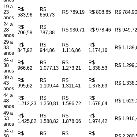
19 a
R$
R$
23
R$ 769,19
R$ 808,65
R$ 784,9
583,96
650,73
anos
24 a
R$
R$
28
R$ 930,71
R$ 978,46
R$ 949,7
706,59
787,38
anos
29 a
R$
R$
R$
R$
33
R$ 1.139,
847,92
944,86
1.116,86
1.174,16
anos
34 a
R$
R$
R$
R$
38
R$ 1.299,
966,62
1.077,13
1.273,21
1.338,53
anos
39 a
R$
R$
R$
R$
43
R$ 1.338,
995,62
1.109,44
1.311,41
1.378,69
anos
44 a
R$
R$
R$
R$
48
R$ 1.629,
1.212,23
1.350,81
1.596,72
1.678,64
anos
49 a
R$
R$
R$
R$
53
R$ 1.916,
1.425,82
1.588,82
1.878,06
1.974,42
anos
54 a
R$
R$
R$
R$
58
R$ 2.280,