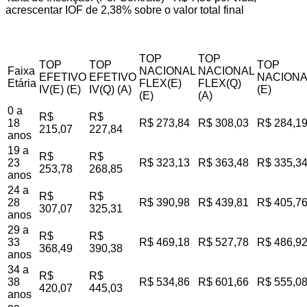
acrescentar IOF de 2,38% sobre o valor total final
TOP
TOP
TOP
TOP
TOP
Faixa
NACIONAL
NACIONAL
EFETIVO
EFETIVO
NACIONA
Etária
FLEX(E)
FLEX(Q)
IV(E) (E)
IV(Q) (A)
(E)
(E)
(A)
0 a
R$
R$
18
R$ 273,84
R$ 308,03
R$ 284,1
215,07
227,84
anos
19 a
R$
R$
23
R$ 323,13
R$ 363,48
R$ 335,3
253,78
268,85
anos
24 a
R$
R$
28
R$ 390,98
R$ 439,81
R$ 405,7
307,07
325,31
anos
29 a
R$
R$
33
R$ 469,18
R$ 527,78
R$ 486,9
368,49
390,38
anos
34 a
R$
R$
38
R$ 534,86
R$ 601,66
R$ 555,0
420,07
445,03
anos