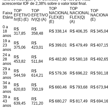
acrescentar IOF de 2,38% sobre o valor total final.
TOP
TOP
TOP
TOP
TOP
Faixa
NACIONAL
NACIONAL
EFETIVO
EFETIVO
NACIONA
Etária
FLEX(E)
FLEX(Q)
IV(E) (E)
IV(Q) (A)
(E)
(E)
(A)
0 a
R$
R$
18
R$ 338,14
R$ 406,35
R$ 345,0
317,85
358,48
anos
19 a
R$
R$
23
R$ 399,01
R$ 479,49
R$ 407,1
375,06
423,01
anos
24 a
R$
R$
28
R$ 482,80
R$ 580,18
R$ 492,6
453,82
511,84
anos
29 a
R$
R$
33
R$ 579,36
R$ 696,22
R$ 591,1
544,59
614,21
anos
34 a
R$
R$
38
R$ 660,46
R$ 793,68
R$ 673,9
620,83
700,19
anos
39 a
R$
R$
43
R$ 680,27
R$ 817,49
R$ 694,1
639,45
721,20
anos