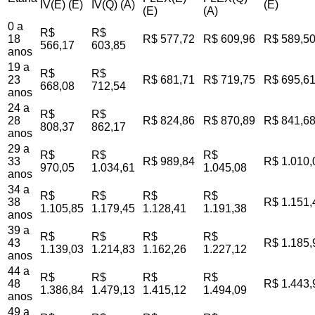
IV(E) (E)
IV(Q) (A)
(E)
(E)
(A)
0 a
R$
R$
18
R$ 577,72
R$ 609,96
R$ 589,5
566,17
603,85
anos
19 a
R$
R$
23
R$ 681,71
R$ 719,75
R$ 695,6
668,08
712,54
anos
24 a
R$
R$
28
R$ 824,86
R$ 870,89
R$ 841,6
808,37
862,17
anos
29 a
R$
R$
R$
33
R$ 989,84
R$ 1.010,
970,05
1.034,61
1.045,08
anos
34 a
R$
R$
R$
R$
38
R$ 1.151,
1.105,85
1.179,45
1.128,41
1.191,38
anos
39 a
R$
R$
R$
R$
43
R$ 1.185,
1.139,03
1.214,83
1.162,26
1.227,12
anos
44 a
R$
R$
R$
R$
48
R$ 1.443,
1.386,84
1.479,13
1.415,12
1.494,09
anos
49 a