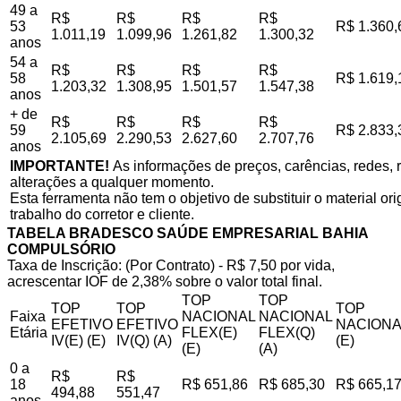
49 a
R$
R$
R$
R$
53
R$ 1.360,
1.011,19
1.099,96
1.261,82
1.300,32
anos
54 a
R$
R$
R$
R$
58
R$ 1.619,
1.203,32
1.308,95
1.501,57
1.547,38
anos
+ de
R$
R$
R$
R$
59
R$ 2.833,
2.105,69
2.290,53
2.627,60
2.707,76
anos
IMPORTANTE!
As informações de preços, carências, redes, r
alterações a qualquer momento.
Esta ferramenta não tem o objetivo de substituir o material o
trabalho do corretor e cliente.
TABELA BRADESCO SAÚDE EMPRESARIAL BAHIA
COMPULSÓRIO
Taxa de Inscrição: (Por Contrato) - R$ 7,50 por vida,
acrescentar IOF de 2,38% sobre o valor total final.
TOP
TOP
TOP
TOP
TOP
Faixa
NACIONAL
NACIONAL
EFETIVO
EFETIVO
NACIONA
Etária
FLEX(E)
FLEX(Q)
IV(E) (E)
IV(Q) (A)
(E)
(E)
(A)
0 a
R$
R$
18
R$ 651,86
R$ 685,30
R$ 665,1
494,88
551,47
anos