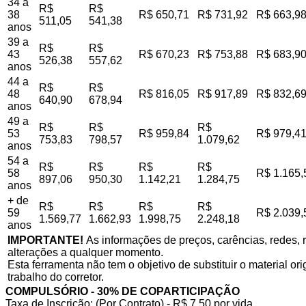
34 a
R$
R$
38
R$ 650,71
R$ 731,92
R$ 663,9
511,05
541,38
anos
39 a
R$
R$
43
R$ 670,23
R$ 753,88
R$ 683,9
526,38
557,62
anos
44 a
R$
R$
48
R$ 816,05
R$ 917,89
R$ 832,6
640,90
678,94
anos
49 a
R$
R$
R$
53
R$ 959,84
R$ 979,4
753,83
798,57
1.079,62
anos
54 a
R$
R$
R$
R$
58
R$ 1.165,
897,06
950,30
1.142,21
1.284,75
anos
+ de
R$
R$
R$
R$
59
R$ 2.039,
1.569,77
1.662,93
1.998,75
2.248,18
anos
IMPORTANTE!
As informações de preços, carências, redes, r
alterações a qualquer momento.
Esta ferramenta não tem o objetivo de substituir o material o
trabalho do corretor.
COMPULSÓRIO - 30% DE COPARTICIPAÇÃO
Taxa de Inscrição: (Por Contrato) - R$ 7,50 por vida,