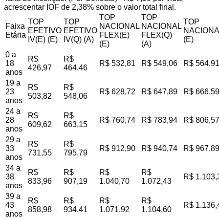
acrescentar IOF de 2,38% sobre o valor total final.
TOP
TOP
TOP
TOP
TOP
Faixa
NACIONAL
NACIONAL
EFETIVO
EFETIVO
NACIONA
Etária
FLEX(E)
FLEX(Q)
IV(E) (E)
IV(Q) (A)
(E)
(E)
(A)
0 a
R$
R$
18
R$ 532,81
R$ 549,06
R$ 564,9
426,97
464,46
anos
19 a
R$
R$
23
R$ 628,72
R$ 647,89
R$ 666,5
503,82
548,06
anos
24 a
R$
R$
28
R$ 760,74
R$ 783,94
R$ 806,5
609,62
663,15
anos
29 a
R$
R$
33
R$ 912,90
R$ 940,74
R$ 967,8
731,55
795,79
anos
34 a
R$
R$
R$
R$
38
R$ 1.103,
833,96
907,19
1.040,70
1.072,43
anos
39 a
R$
R$
R$
R$
43
R$ 1.136,
858,98
934,41
1.071,92
1.104,60
anos