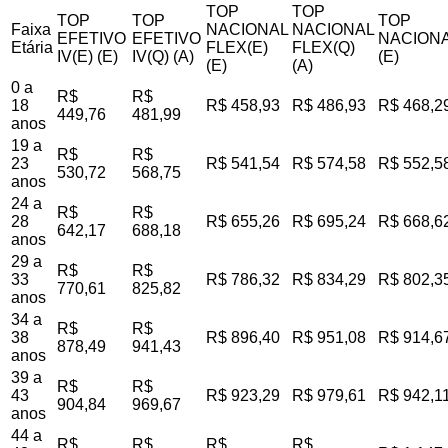
TOP
TOP
TOP
TOP
TOP
Faixa
NACIONAL
NACIONAL
EFETIVO
EFETIVO
NACIONA
Etária
FLEX(E)
FLEX(Q)
IV(E) (E)
IV(Q) (A)
(E)
(E)
(A)
0 a
R$
R$
18
R$ 458,93
R$ 486,93
R$ 468,2
449,76
481,99
anos
19 a
R$
R$
23
R$ 541,54
R$ 574,58
R$ 552,5
530,72
568,75
anos
24 a
R$
R$
28
R$ 655,26
R$ 695,24
R$ 668,6
642,17
688,18
anos
29 a
R$
R$
33
R$ 786,32
R$ 834,29
R$ 802,3
770,61
825,82
anos
34 a
R$
R$
38
R$ 896,40
R$ 951,08
R$ 914,6
878,49
941,43
anos
39 a
R$
R$
43
R$ 923,29
R$ 979,61
R$ 942,1
904,84
969,67
anos
44 a
R$
R$
R$
R$