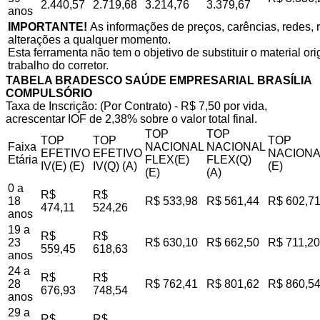
2.440,57
2.719,68
3.214,76
3.379,67
anos
IMPORTANTE!
As informações de preços, carências, redes, r
alterações a qualquer momento.
Esta ferramenta não tem o objetivo de substituir o material o
trabalho do corretor.
TABELA BRADESCO SAÚDE EMPRESARIAL BRASÍLIA
COMPULSÓRIO
Taxa de Inscrição: (Por Contrato) - R$ 7,50 por vida,
acrescentar IOF de 2,38% sobre o valor total final.
TOP
TOP
TOP
TOP
TOP
Faixa
NACIONAL
NACIONAL
EFETIVO
EFETIVO
NACIONA
Etária
FLEX(E)
FLEX(Q)
IV(E) (E)
IV(Q) (A)
(E)
(E)
(A)
0 a
R$
R$
18
R$ 533,98
R$ 561,44
R$ 602,7
474,11
524,26
anos
19 a
R$
R$
23
R$ 630,10
R$ 662,50
R$ 711,20
559,45
618,63
anos
24 a
R$
R$
28
R$ 762,41
R$ 801,62
R$ 860,5
676,93
748,54
anos
29 a
R$
R$