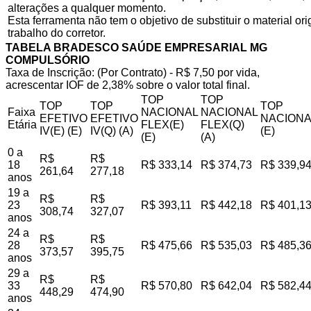
alterações a qualquer momento.
Esta ferramenta não tem o objetivo de substituir o material o
trabalho do corretor.
TABELA BRADESCO SAÚDE EMPRESARIAL MG
COMPULSÓRIO
Taxa de Inscrição: (Por Contrato) - R$ 7,50 por vida,
acrescentar IOF de 2,38% sobre o valor total final.
TOP
TOP
TOP
TOP
TOP
Faixa
NACIONAL
NACIONAL
EFETIVO
EFETIVO
NACIONA
Etária
FLEX(E)
FLEX(Q)
IV(E) (E)
IV(Q) (A)
(E)
(E)
(A)
0 a
R$
R$
18
R$ 333,14
R$ 374,73
R$ 339,9
261,64
277,18
anos
19 a
R$
R$
23
R$ 393,11
R$ 442,18
R$ 401,1
308,74
327,07
anos
24 a
R$
R$
28
R$ 475,66
R$ 535,03
R$ 485,3
373,57
395,75
anos
29 a
R$
R$
33
R$ 570,80
R$ 642,04
R$ 582,4
448,29
474,90
anos