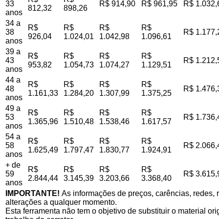
33
R$ 914,90
R$ 961,95
R$ 1.032,
812,32
898,26
anos
34 a
R$
R$
R$
R$
38
R$ 1.177,
926,04
1.024,01
1.042,98
1.096,61
anos
39 a
R$
R$
R$
R$
43
R$ 1.212,
953,82
1.054,73
1.074,27
1.129,51
anos
44 a
R$
R$
R$
R$
48
R$ 1.476,
1.161,33
1.284,20
1.307,99
1.375,25
anos
49 a
R$
R$
R$
R$
53
R$ 1.736,
1.365,96
1.510,48
1.538,46
1.617,57
anos
54 a
R$
R$
R$
R$
58
R$ 2.066,
1.625,49
1.797,47
1.830,77
1.924,91
anos
+ de
R$
R$
R$
R$
59
R$ 3.615,
2.844,44
3.145,39
3.203,66
3.368,40
anos
IMPORTANTE!
As informações de preços, carências, redes, r
alterações a qualquer momento.
Esta ferramenta não tem o objetivo de substituir o material o