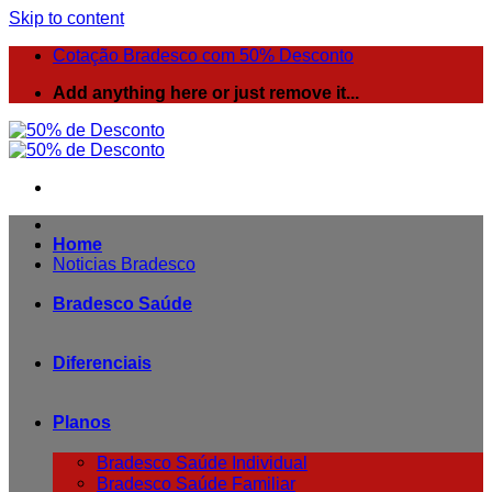
Skip to content
Cotação Bradesco com 50% Desconto
Add anything here or just remove it...
Home
Noticias Bradesco
Bradesco Saúde
Diferenciais
Planos
Bradesco Saúde Individual
Bradesco Saúde Familiar