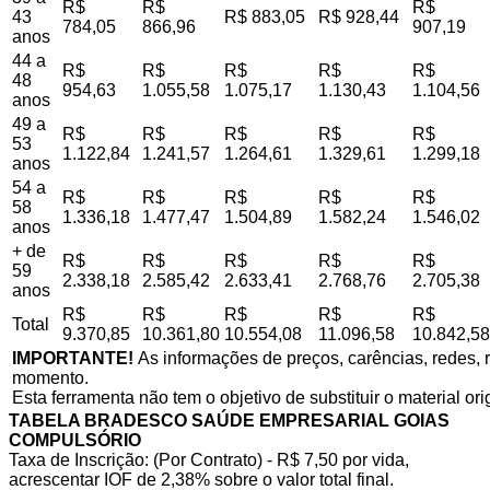
R$
R$
R$
43
R$ 883,05
R$ 928,44
784,05
866,96
907,19
anos
44 a
R$
R$
R$
R$
R$
48
954,63
1.055,58
1.075,17
1.130,43
1.104,56
anos
49 a
R$
R$
R$
R$
R$
53
1.122,84
1.241,57
1.264,61
1.329,61
1.299,18
anos
54 a
R$
R$
R$
R$
R$
58
1.336,18
1.477,47
1.504,89
1.582,24
1.546,02
anos
+ de
R$
R$
R$
R$
R$
59
2.338,18
2.585,42
2.633,41
2.768,76
2.705,38
anos
R$
R$
R$
R$
R$
Total
9.370,85
10.361,80
10.554,08
11.096,58
10.842,58
IMPORTANTE!
As informações de preços, carências, redes, r
momento.
Esta ferramenta não tem o objetivo de substituir o material or
TABELA BRADESCO SAÚDE EMPRESARIAL GOIAS
COMPULSÓRIO
Taxa de Inscrição: (Por Contrato) - R$ 7,50 por vida,
acrescentar IOF de 2,38% sobre o valor total final.