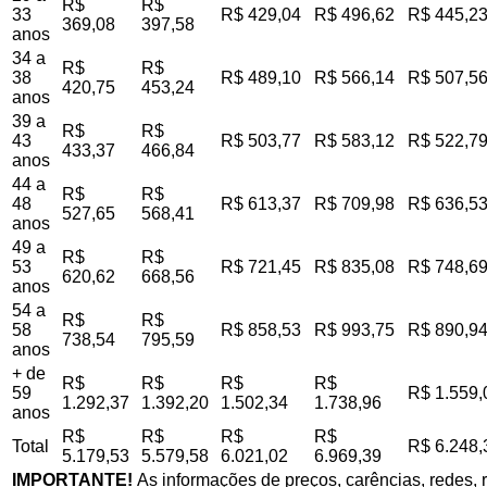
R$
R$
33
R$ 429,04
R$ 496,62
R$ 445,2
369,08
397,58
anos
34 a
R$
R$
38
R$ 489,10
R$ 566,14
R$ 507,5
420,75
453,24
anos
39 a
R$
R$
43
R$ 503,77
R$ 583,12
R$ 522,7
433,37
466,84
anos
44 a
R$
R$
48
R$ 613,37
R$ 709,98
R$ 636,5
527,65
568,41
anos
49 a
R$
R$
53
R$ 721,45
R$ 835,08
R$ 748,6
620,62
668,56
anos
54 a
R$
R$
58
R$ 858,53
R$ 993,75
R$ 890,9
738,54
795,59
anos
+ de
R$
R$
R$
R$
59
R$ 1.559,
1.292,37
1.392,20
1.502,34
1.738,96
anos
R$
R$
R$
R$
Total
R$ 6.248,
5.179,53
5.579,58
6.021,02
6.969,39
IMPORTANTE!
As informações de preços, carências, redes, r