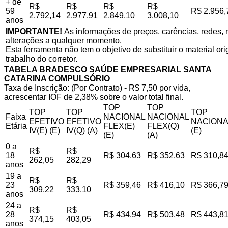
+ de
R$
R$
R$
R$
59
R$ 2.956,
2.792,14
2.977,91
2.849,10
3.008,10
anos
IMPORTANTE!
As informações de preços, carências, redes, r
alterações a qualquer momento.
Esta ferramenta não tem o objetivo de substituir o material o
trabalho do corretor.
TABELA BRADESCO SAÚDE EMPRESARIAL SANTA
CATARINA COMPULSÓRIO
Taxa de Inscrição: (Por Contrato) - R$ 7,50 por vida,
acrescentar IOF de 2,38% sobre o valor total final.
TOP
TOP
TOP
TOP
TOP
Faixa
NACIONAL
NACIONAL
EFETIVO
EFETIVO
NACIONA
Etária
FLEX(E)
FLEX(Q)
IV(E) (E)
IV(Q) (A)
(E)
(E)
(A)
0 a
R$
R$
18
R$ 304,63
R$ 352,63
R$ 310,8
262,05
282,29
anos
19 a
R$
R$
23
R$ 359,46
R$ 416,10
R$ 366,7
309,22
333,10
anos
24 a
R$
R$
28
R$ 434,94
R$ 503,48
R$ 443,8
374,15
403,05
anos