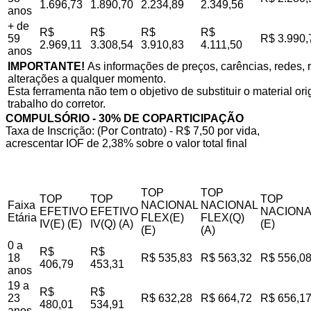
1.696,73
1.890,70
2.234,89
2.349,56
anos
+ de
R$
R$
R$
R$
59
R$ 3.990,
2.969,11
3.308,54
3.910,83
4.111,50
anos
IMPORTANTE!
As informações de preços, carências, redes, r
alterações a qualquer momento.
Esta ferramenta não tem o objetivo de substituir o material o
trabalho do corretor.
COMPULSÓRIO - 30% DE COPARTICIPAÇÃO
Taxa de Inscrição: (Por Contrato) - R$ 7,50 por vida,
acrescentar IOF de 2,38% sobre o valor total final
TOP
TOP
TOP
TOP
TOP
Faixa
NACIONAL
NACIONAL
EFETIVO
EFETIVO
NACIONA
Etária
FLEX(E)
FLEX(Q)
IV(E) (E)
IV(Q) (A)
(E)
(E)
(A)
0 a
R$
R$
18
R$ 535,83
R$ 563,32
R$ 556,0
406,79
453,31
anos
19 a
R$
R$
23
R$ 632,28
R$ 664,72
R$ 656,1
480,01
534,91
anos