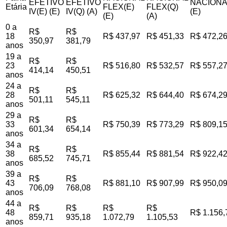
EFETIVO
EFETIVO
NACIONA
Etária
FLEX(E)
FLEX(Q)
IV(E) (E)
IV(Q) (A)
(E)
(E)
(A)
0 a
R$
R$
18
R$ 437,97
R$ 451,33
R$ 472,2
350,97
381,79
anos
19 a
R$
R$
23
R$ 516,80
R$ 532,57
R$ 557,2
414,14
450,51
anos
24 a
R$
R$
28
R$ 625,32
R$ 644,40
R$ 674,2
501,11
545,11
anos
29 a
R$
R$
33
R$ 750,39
R$ 773,29
R$ 809,1
601,34
654,14
anos
34 a
R$
R$
38
R$ 855,44
R$ 881,54
R$ 922,4
685,52
745,71
anos
39 a
R$
R$
43
R$ 881,10
R$ 907,99
R$ 950,0
706,09
768,08
anos
44 a
R$
R$
R$
R$
48
R$ 1.156,
859,71
935,18
1.072,79
1.105,53
anos