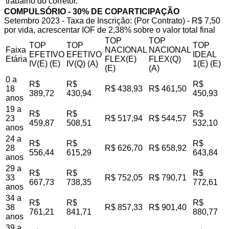
trabalho do corretor.
COMPULSÓRIO - 30% DE COPARTICIPAÇÃO
Setembro 2023 - Taxa de Inscrição: (Por Contrato) - R$ 7,50
por vida, acrescentar IOF de 2,38% sobre o valor total final
TOP
TOP
TOP
TOP
TOP
Faixa
NACIONAL
NACIONAL
EFETIVO
EFETIVO
IDEAL
Etária
FLEX(E)
FLEX(Q)
IV(E) (E)
IV(Q) (A)
1(E) (E)
(E)
(A)
0 a
R$
R$
R$
18
R$ 438,93
R$ 461,50
389,72
430,94
450,93
anos
19 a
R$
R$
R$
23
R$ 517,94
R$ 544,57
459,87
508,51
532,10
anos
24 a
R$
R$
R$
28
R$ 626,70
R$ 658,92
556,44
615,29
643,84
anos
29 a
R$
R$
R$
33
R$ 752,05
R$ 790,71
667,73
738,35
772,61
anos
34 a
R$
R$
R$
38
R$ 857,33
R$ 901,40
761,21
841,71
880,77
anos
39 a