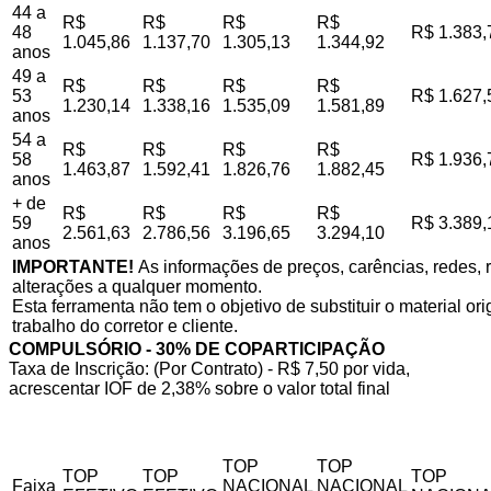
44 a
R$
R$
R$
R$
48
R$ 1.383,
1.045,86
1.137,70
1.305,13
1.344,92
anos
49 a
R$
R$
R$
R$
53
R$ 1.627,
1.230,14
1.338,16
1.535,09
1.581,89
anos
54 a
R$
R$
R$
R$
58
R$ 1.936,
1.463,87
1.592,41
1.826,76
1.882,45
anos
+ de
R$
R$
R$
R$
59
R$ 3.389,
2.561,63
2.786,56
3.196,65
3.294,10
anos
IMPORTANTE!
As informações de preços, carências, redes, r
alterações a qualquer momento.
Esta ferramenta não tem o objetivo de substituir o material o
trabalho do corretor e cliente.
COMPULSÓRIO - 30% DE COPARTICIPAÇÃO
Taxa de Inscrição: (Por Contrato) - R$ 7,50 por vida,
acrescentar IOF de 2,38% sobre o valor total final
TOP
TOP
TOP
TOP
TOP
Faixa
NACIONAL
NACIONAL