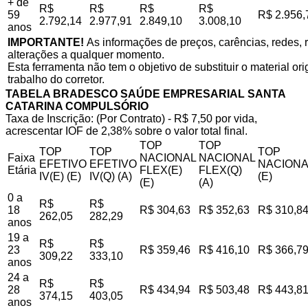
+ de
R$
R$
R$
R$
59
R$ 2.956,
2.792,14
2.977,91
2.849,10
3.008,10
anos
IMPORTANTE!
As informações de preços, carências, redes, r
alterações a qualquer momento.
Esta ferramenta não tem o objetivo de substituir o material o
trabalho do corretor.
TABELA BRADESCO SAÚDE EMPRESARIAL SANTA
CATARINA COMPULSÓRIO
Taxa de Inscrição: (Por Contrato) - R$ 7,50 por vida,
acrescentar IOF de 2,38% sobre o valor total final.
TOP
TOP
TOP
TOP
TOP
Faixa
NACIONAL
NACIONAL
EFETIVO
EFETIVO
NACIONA
Etária
FLEX(E)
FLEX(Q)
IV(E) (E)
IV(Q) (A)
(E)
(E)
(A)
0 a
R$
R$
18
R$ 304,63
R$ 352,63
R$ 310,8
262,05
282,29
anos
19 a
R$
R$
23
R$ 359,46
R$ 416,10
R$ 366,7
309,22
333,10
anos
24 a
R$
R$
28
R$ 434,94
R$ 503,48
R$ 443,8
374,15
403,05
anos