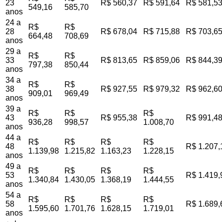
23
R$ 560,37
R$ 591,64
R$ 581,5
549,16
585,70
anos
24 a
R$
R$
28
R$ 678,04
R$ 715,88
R$ 703,6
664,48
708,69
anos
29 a
R$
R$
33
R$ 813,65
R$ 859,06
R$ 844,3
797,38
850,44
anos
34 a
R$
R$
38
R$ 927,55
R$ 979,32
R$ 962,6
909,01
969,49
anos
39 a
R$
R$
R$
43
R$ 955,38
R$ 991,4
936,28
998,57
1.008,70
anos
44 a
R$
R$
R$
R$
48
R$ 1.207,
1.139,98
1.215,82
1.163,23
1.228,15
anos
49 a
R$
R$
R$
R$
53
R$ 1.419,
1.340,84
1.430,05
1.368,19
1.444,55
anos
54 a
R$
R$
R$
R$
58
R$ 1.689,
1.595,60
1.701,76
1.628,15
1.719,01
anos