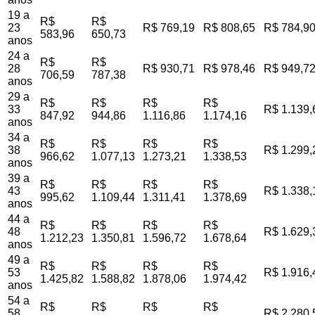
19 a
R$
R$
23
R$ 769,19
R$ 808,65
R$ 784,9
583,96
650,73
anos
24 a
R$
R$
28
R$ 930,71
R$ 978,46
R$ 949,7
706,59
787,38
anos
29 a
R$
R$
R$
R$
33
R$ 1.139,
847,92
944,86
1.116,86
1.174,16
anos
34 a
R$
R$
R$
R$
38
R$ 1.299,
966,62
1.077,13
1.273,21
1.338,53
anos
39 a
R$
R$
R$
R$
43
R$ 1.338,
995,62
1.109,44
1.311,41
1.378,69
anos
44 a
R$
R$
R$
R$
48
R$ 1.629,
1.212,23
1.350,81
1.596,72
1.678,64
anos
49 a
R$
R$
R$
R$
53
R$ 1.916,
1.425,82
1.588,82
1.878,06
1.974,42
anos
54 a
R$
R$
R$
R$
58
R$ 2.280,