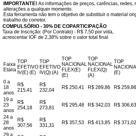
IMPORTANTE!
As informações de preços, carências, redes, r
alterações a qualquer momento.
Esta ferramenta não tem o objetivo de substituir o material o
trabalho do corretor.
COMPULSÓRIO - 30% DE COPARTICIPAÇÃO
Taxa de Inscrição: (Por Contrato) - R$ 7,50 por vida,
acrescentar IOF de 2,38% sobre o valor total final
TOP
TOP
TOP
TOP
TOP
Faixa
NACIONAL
NACIONAL
EFETIVO
EFETIVO
NACIONA
Etária
FLEX(E)
FLEX(Q)
IV(E) (E)
IV(Q) (A)
(E)
(E)
(A)
0 a
R$
R$
18
R$ 250,41
R$ 289,86
R$ 259,8
215,41
232,04
anos
19 a
R$
R$
23
R$ 295,48
R$ 342,03
R$ 306,6
254,18
273,81
anos
24 a
R$
R$
28
R$ 357,53
R$ 413,85
R$ 371,0
307,56
331,31
anos
29 a