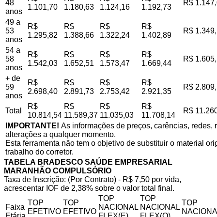
48
R$ 1.147
1.101,70
1.180,63
1.124,16
1.192,73
anos
49 a
R$
R$
R$
R$
53
R$ 1.349
1.295,82
1.388,66
1.322,24
1.402,89
anos
54 a
R$
R$
R$
R$
58
R$ 1.605
1.542,03
1.652,51
1.573,47
1.669,44
anos
+ de
R$
R$
R$
R$
59
R$ 2.809
2.698,40
2.891,73
2.753,42
2.921,35
anos
R$
R$
R$
R$
Total
R$ 11.26
10.814,54
11.589,37
11.035,03
11.708,14
IMPORTANTE!
As informações de preços, carências, redes, r
alterações a qualquer momento.
Esta ferramenta não tem o objetivo de substituir o material o
trabalho do corretor.
TABELA BRADESCO SAÚDE EMPRESARIAL
MARANHÃO COMPULSÓRIO
Taxa de Inscrição: (Por Contrato) - R$ 7,50 por vida,
acrescentar IOF de 2,38% sobre o valor total final.
TOP
TOP
TOP
TOP
TOP
Faixa
NACIONAL
NACIONAL
EFETIVO
EFETIVO
NACIONA
Etária
FLEX(E)
FLEX(Q)