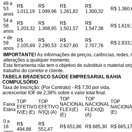
49 a
R$
R$
R$
R$
53
R$ 1.360,
1.011,19
1.099,96
1.261,82
1.300,32
anos
54 a
R$
R$
R$
R$
58
R$ 1.619,
1.203,32
1.308,95
1.501,57
1.547,38
anos
+ de
R$
R$
R$
R$
59
R$ 2.833,
2.105,69
2.290,53
2.627,60
2.707,76
anos
IMPORTANTE!
As informações de preços, carências, redes, r
alterações a qualquer momento.
Esta ferramenta não tem o objetivo de substituir o material o
trabalho do corretor e cliente.
TABELA BRADESCO SAÚDE EMPRESARIAL BAHIA
COMPULSÓRIO
Taxa de Inscrição: (Por Contrato) - R$ 7,50 por vida,
acrescentar IOF de 2,38% sobre o valor total final.
TOP
TOP
TOP
TOP
TOP
Faixa
NACIONAL
NACIONAL
EFETIVO
EFETIVO
NACIONA
Etária
FLEX(E)
FLEX(Q)
IV(E) (E)
IV(Q) (A)
(E)
(E)
(A)
0 a
R$
R$
18
R$ 651,86
R$ 685,30
R$ 665,1
494,88
551,47
anos