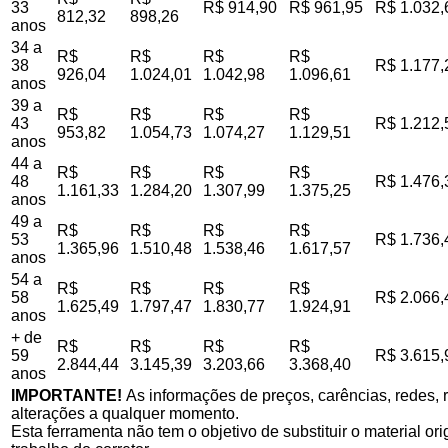
33
R$ 914,90
R$ 961,95
R$ 1.032,
812,32
898,26
anos
34 a
R$
R$
R$
R$
38
R$ 1.177,
926,04
1.024,01
1.042,98
1.096,61
anos
39 a
R$
R$
R$
R$
43
R$ 1.212,
953,82
1.054,73
1.074,27
1.129,51
anos
44 a
R$
R$
R$
R$
48
R$ 1.476,
1.161,33
1.284,20
1.307,99
1.375,25
anos
49 a
R$
R$
R$
R$
53
R$ 1.736,
1.365,96
1.510,48
1.538,46
1.617,57
anos
54 a
R$
R$
R$
R$
58
R$ 2.066,
1.625,49
1.797,47
1.830,77
1.924,91
anos
+ de
R$
R$
R$
R$
59
R$ 3.615,
2.844,44
3.145,39
3.203,66
3.368,40
anos
IMPORTANTE!
As informações de preços, carências, redes, r
alterações a qualquer momento.
Esta ferramenta não tem o objetivo de substituir o material o