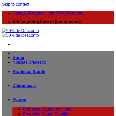
Skip to content
Cotação Bradesco com 50% Desconto
Add anything here or just remove it...
Home
Noticias Bradesco
Bradesco Saúde
Diferenciais
Planos
Bradesco Saúde Individual
Bradesco Saúde Familiar