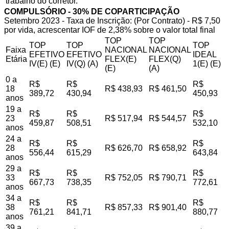
trabalho do corretor.
COMPULSÓRIO - 30% DE COPARTICIPAÇÃO
Setembro 2023 - Taxa de Inscrição: (Por Contrato) - R$ 7,50
por vida, acrescentar IOF de 2,38% sobre o valor total final
TOP
TOP
TOP
TOP
TOP
Faixa
NACIONAL
NACIONAL
EFETIVO
EFETIVO
IDEAL
Etária
FLEX(E)
FLEX(Q)
IV(E) (E)
IV(Q) (A)
1(E) (E)
(E)
(A)
0 a
R$
R$
R$
18
R$ 438,93
R$ 461,50
389,72
430,94
450,93
anos
19 a
R$
R$
R$
23
R$ 517,94
R$ 544,57
459,87
508,51
532,10
anos
24 a
R$
R$
R$
28
R$ 626,70
R$ 658,92
556,44
615,29
643,84
anos
29 a
R$
R$
R$
33
R$ 752,05
R$ 790,71
667,73
738,35
772,61
anos
34 a
R$
R$
R$
38
R$ 857,33
R$ 901,40
761,21
841,71
880,77
anos
39 a