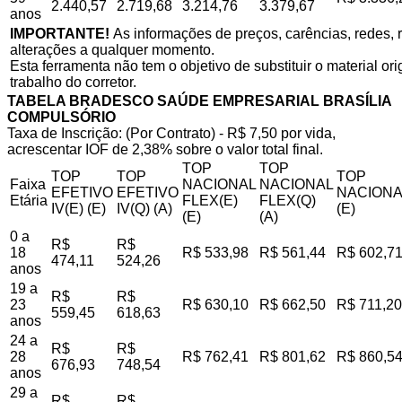
2.440,57
2.719,68
3.214,76
3.379,67
anos
IMPORTANTE!
As informações de preços, carências, redes, r
alterações a qualquer momento.
Esta ferramenta não tem o objetivo de substituir o material o
trabalho do corretor.
TABELA BRADESCO SAÚDE EMPRESARIAL BRASÍLIA
COMPULSÓRIO
Taxa de Inscrição: (Por Contrato) - R$ 7,50 por vida,
acrescentar IOF de 2,38% sobre o valor total final.
TOP
TOP
TOP
TOP
TOP
Faixa
NACIONAL
NACIONAL
EFETIVO
EFETIVO
NACIONA
Etária
FLEX(E)
FLEX(Q)
IV(E) (E)
IV(Q) (A)
(E)
(E)
(A)
0 a
R$
R$
18
R$ 533,98
R$ 561,44
R$ 602,7
474,11
524,26
anos
19 a
R$
R$
23
R$ 630,10
R$ 662,50
R$ 711,20
559,45
618,63
anos
24 a
R$
R$
28
R$ 762,41
R$ 801,62
R$ 860,5
676,93
748,54
anos
29 a
R$
R$