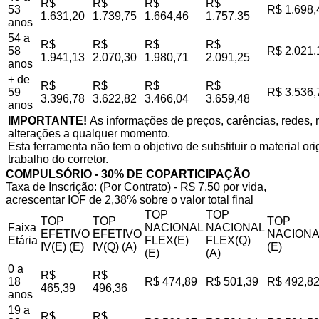
R$
R$
R$
R$
53
R$ 1.698,
1.631,20
1.739,75
1.664,46
1.757,35
anos
54 a
R$
R$
R$
R$
58
R$ 2.021,
1.941,13
2.070,30
1.980,71
2.091,25
anos
+ de
R$
R$
R$
R$
59
R$ 3.536,
3.396,78
3.622,82
3.466,04
3.659,48
anos
IMPORTANTE!
As informações de preços, carências, redes, r
alterações a qualquer momento.
Esta ferramenta não tem o objetivo de substituir o material o
trabalho do corretor.
COMPULSÓRIO - 30% DE COPARTICIPAÇÃO
Taxa de Inscrição: (Por Contrato) - R$ 7,50 por vida,
acrescentar IOF de 2,38% sobre o valor total final
TOP
TOP
TOP
TOP
TOP
Faixa
NACIONAL
NACIONAL
EFETIVO
EFETIVO
NACIONA
Etária
FLEX(E)
FLEX(Q)
IV(E) (E)
IV(Q) (A)
(E)
(E)
(A)
0 a
R$
R$
18
R$ 474,89
R$ 501,39
R$ 492,8
465,39
496,36
anos
19 a
R$
R$