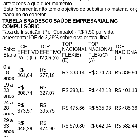
alterações a qualquer momento.
Esta ferramenta não tem o objetivo de substituir o material o
trabalho do corretor.
TABELA BRADESCO SAÚDE EMPRESARIAL MG
COMPULSÓRIO
Taxa de Inscrição: (Por Contrato) - R$ 7,50 por vida,
acrescentar IOF de 2,38% sobre o valor total final.
TOP
TOP
TOP
TOP
TOP
Faixa
NACIONAL
NACIONAL
EFETIVO
EFETIVO
NACIONA
Etária
FLEX(E)
FLEX(Q)
IV(E) (E)
IV(Q) (A)
(E)
(E)
(A)
0 a
R$
R$
18
R$ 333,14
R$ 374,73
R$ 339,9
261,64
277,18
anos
19 a
R$
R$
23
R$ 393,11
R$ 442,18
R$ 401,1
308,74
327,07
anos
24 a
R$
R$
28
R$ 475,66
R$ 535,03
R$ 485,3
373,57
395,75
anos
29 a
R$
R$
33
R$ 570,80
R$ 642,04
R$ 582,4
448,29
474,90
anos