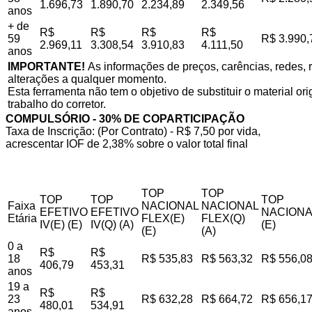
1.696,73
1.890,70
2.234,89
2.349,56
anos
+ de
R$
R$
R$
R$
59
R$ 3.990,
2.969,11
3.308,54
3.910,83
4.111,50
anos
IMPORTANTE!
As informações de preços, carências, redes, r
alterações a qualquer momento.
Esta ferramenta não tem o objetivo de substituir o material o
trabalho do corretor.
COMPULSÓRIO - 30% DE COPARTICIPAÇÃO
Taxa de Inscrição: (Por Contrato) - R$ 7,50 por vida,
acrescentar IOF de 2,38% sobre o valor total final
TOP
TOP
TOP
TOP
TOP
Faixa
NACIONAL
NACIONAL
EFETIVO
EFETIVO
NACIONA
Etária
FLEX(E)
FLEX(Q)
IV(E) (E)
IV(Q) (A)
(E)
(E)
(A)
0 a
R$
R$
18
R$ 535,83
R$ 563,32
R$ 556,0
406,79
453,31
anos
19 a
R$
R$
23
R$ 632,28
R$ 664,72
R$ 656,1
480,01
534,91
anos