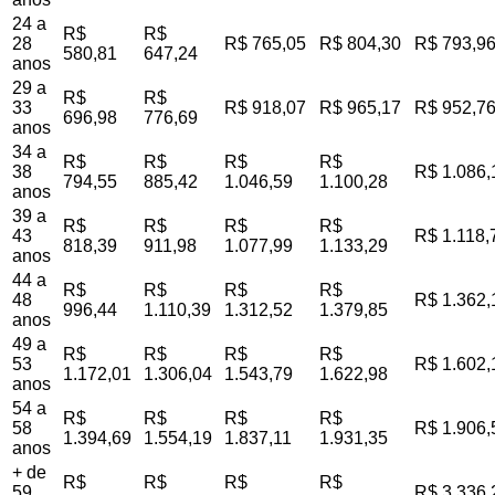
24 a
R$
R$
28
R$ 765,05
R$ 804,30
R$ 793,9
580,81
647,24
anos
29 a
R$
R$
33
R$ 918,07
R$ 965,17
R$ 952,7
696,98
776,69
anos
34 a
R$
R$
R$
R$
38
R$ 1.086,
794,55
885,42
1.046,59
1.100,28
anos
39 a
R$
R$
R$
R$
43
R$ 1.118,
818,39
911,98
1.077,99
1.133,29
anos
44 a
R$
R$
R$
R$
48
R$ 1.362,
996,44
1.110,39
1.312,52
1.379,85
anos
49 a
R$
R$
R$
R$
53
R$ 1.602,
1.172,01
1.306,04
1.543,79
1.622,98
anos
54 a
R$
R$
R$
R$
58
R$ 1.906,
1.394,69
1.554,19
1.837,11
1.931,35
anos
+ de
R$
R$
R$
R$
59
R$ 3.336,