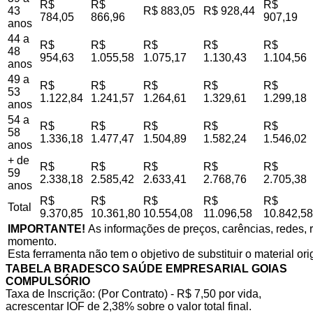
R$
R$
R$
43
R$ 883,05
R$ 928,44
784,05
866,96
907,19
anos
44 a
R$
R$
R$
R$
R$
48
954,63
1.055,58
1.075,17
1.130,43
1.104,56
anos
49 a
R$
R$
R$
R$
R$
53
1.122,84
1.241,57
1.264,61
1.329,61
1.299,18
anos
54 a
R$
R$
R$
R$
R$
58
1.336,18
1.477,47
1.504,89
1.582,24
1.546,02
anos
+ de
R$
R$
R$
R$
R$
59
2.338,18
2.585,42
2.633,41
2.768,76
2.705,38
anos
R$
R$
R$
R$
R$
Total
9.370,85
10.361,80
10.554,08
11.096,58
10.842,58
IMPORTANTE!
As informações de preços, carências, redes, r
momento.
Esta ferramenta não tem o objetivo de substituir o material or
TABELA BRADESCO SAÚDE EMPRESARIAL GOIAS
COMPULSÓRIO
Taxa de Inscrição: (Por Contrato) - R$ 7,50 por vida,
acrescentar IOF de 2,38% sobre o valor total final.