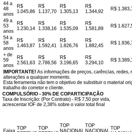
44 a
R$
R$
R$
R$
48
R$ 1.383,
1.045,86
1.137,70
1.305,13
1.344,92
anos
49 a
R$
R$
R$
R$
53
R$ 1.627,
1.230,14
1.338,16
1.535,09
1.581,89
anos
54 a
R$
R$
R$
R$
58
R$ 1.936,
1.463,87
1.592,41
1.826,76
1.882,45
anos
+ de
R$
R$
R$
R$
59
R$ 3.389,
2.561,63
2.786,56
3.196,65
3.294,10
anos
IMPORTANTE!
As informações de preços, carências, redes, r
alterações a qualquer momento.
Esta ferramenta não tem o objetivo de substituir o material o
trabalho do corretor e cliente.
COMPULSÓRIO - 30% DE COPARTICIPAÇÃO
Taxa de Inscrição: (Por Contrato) - R$ 7,50 por vida,
acrescentar IOF de 2,38% sobre o valor total final
TOP
TOP
TOP
TOP
TOP
Faixa
NACIONAL
NACIONAL