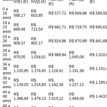
IV(E) (E)
IV(Q) (A)
(E)
(E)
(A)
0 a
R$
R$
18
R$ 577,72
R$ 609,96
R$ 589,5
566,17
603,85
anos
19 a
R$
R$
23
R$ 681,71
R$ 719,75
R$ 695,6
668,08
712,54
anos
24 a
R$
R$
28
R$ 824,86
R$ 870,89
R$ 841,6
808,37
862,17
anos
29 a
R$
R$
R$
33
R$ 989,84
R$ 1.010,
970,05
1.034,61
1.045,08
anos
34 a
R$
R$
R$
R$
38
R$ 1.151,
1.105,85
1.179,45
1.128,41
1.191,38
anos
39 a
R$
R$
R$
R$
43
R$ 1.185,
1.139,03
1.214,83
1.162,26
1.227,12
anos
44 a
R$
R$
R$
R$
48
R$ 1.443,
1.386,84
1.479,13
1.415,12
1.494,09
anos
49 a