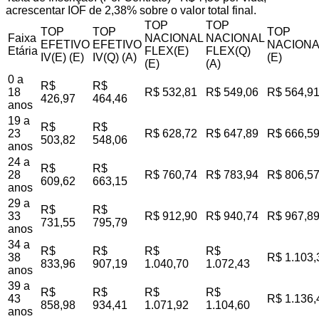
acrescentar IOF de 2,38% sobre o valor total final.
TOP
TOP
TOP
TOP
TOP
Faixa
NACIONAL
NACIONAL
EFETIVO
EFETIVO
NACIONA
Etária
FLEX(E)
FLEX(Q)
IV(E) (E)
IV(Q) (A)
(E)
(E)
(A)
0 a
R$
R$
18
R$ 532,81
R$ 549,06
R$ 564,9
426,97
464,46
anos
19 a
R$
R$
23
R$ 628,72
R$ 647,89
R$ 666,5
503,82
548,06
anos
24 a
R$
R$
28
R$ 760,74
R$ 783,94
R$ 806,5
609,62
663,15
anos
29 a
R$
R$
33
R$ 912,90
R$ 940,74
R$ 967,8
731,55
795,79
anos
34 a
R$
R$
R$
R$
38
R$ 1.103,
833,96
907,19
1.040,70
1.072,43
anos
39 a
R$
R$
R$
R$
43
R$ 1.136,
858,98
934,41
1.071,92
1.104,60
anos