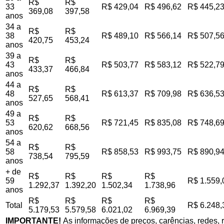
R$
R$
33
R$ 429,04
R$ 496,62
R$ 445,2
369,08
397,58
anos
34 a
R$
R$
38
R$ 489,10
R$ 566,14
R$ 507,5
420,75
453,24
anos
39 a
R$
R$
43
R$ 503,77
R$ 583,12
R$ 522,7
433,37
466,84
anos
44 a
R$
R$
48
R$ 613,37
R$ 709,98
R$ 636,5
527,65
568,41
anos
49 a
R$
R$
53
R$ 721,45
R$ 835,08
R$ 748,6
620,62
668,56
anos
54 a
R$
R$
58
R$ 858,53
R$ 993,75
R$ 890,9
738,54
795,59
anos
+ de
R$
R$
R$
R$
59
R$ 1.559,
1.292,37
1.392,20
1.502,34
1.738,96
anos
R$
R$
R$
R$
Total
R$ 6.248,
5.179,53
5.579,58
6.021,02
6.969,39
IMPORTANTE!
As informações de preços, carências, redes, r