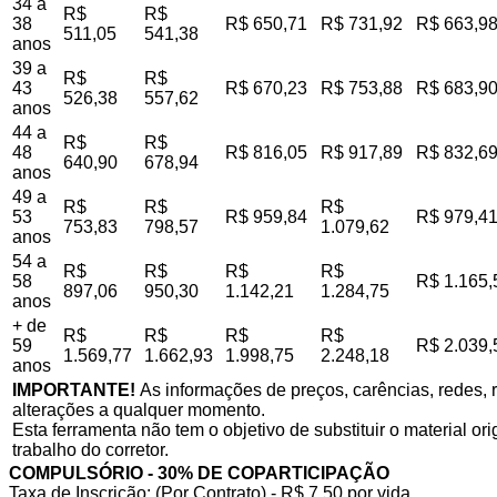
34 a
R$
R$
38
R$ 650,71
R$ 731,92
R$ 663,9
511,05
541,38
anos
39 a
R$
R$
43
R$ 670,23
R$ 753,88
R$ 683,9
526,38
557,62
anos
44 a
R$
R$
48
R$ 816,05
R$ 917,89
R$ 832,6
640,90
678,94
anos
49 a
R$
R$
R$
53
R$ 959,84
R$ 979,4
753,83
798,57
1.079,62
anos
54 a
R$
R$
R$
R$
58
R$ 1.165,
897,06
950,30
1.142,21
1.284,75
anos
+ de
R$
R$
R$
R$
59
R$ 2.039,
1.569,77
1.662,93
1.998,75
2.248,18
anos
IMPORTANTE!
As informações de preços, carências, redes, r
alterações a qualquer momento.
Esta ferramenta não tem o objetivo de substituir o material o
trabalho do corretor.
COMPULSÓRIO - 30% DE COPARTICIPAÇÃO
Taxa de Inscrição: (Por Contrato) - R$ 7,50 por vida,