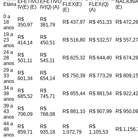
EFETIVO
EFETIVO
NACIONA
Etária
FLEX(E)
FLEX(Q)
IV(E) (E)
IV(Q) (A)
(E)
(E)
(A)
0 a
R$
R$
18
R$ 437,97
R$ 451,33
R$ 472,2
350,97
381,79
anos
19 a
R$
R$
23
R$ 516,80
R$ 532,57
R$ 557,2
414,14
450,51
anos
24 a
R$
R$
28
R$ 625,32
R$ 644,40
R$ 674,2
501,11
545,11
anos
29 a
R$
R$
33
R$ 750,39
R$ 773,29
R$ 809,1
601,34
654,14
anos
34 a
R$
R$
38
R$ 855,44
R$ 881,54
R$ 922,4
685,52
745,71
anos
39 a
R$
R$
43
R$ 881,10
R$ 907,99
R$ 950,0
706,09
768,08
anos
44 a
R$
R$
R$
R$
48
R$ 1.156,
859,71
935,18
1.072,79
1.105,53
anos