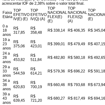
acrescentar IOF de 2,38% sobre o valor total final.
TOP
TOP
TOP
TOP
TOP
Faixa
NACIONAL
NACIONAL
EFETIVO
EFETIVO
NACIONA
Etária
FLEX(E)
FLEX(Q)
IV(E) (E)
IV(Q) (A)
(E)
(E)
(A)
0 a
R$
R$
18
R$ 338,14
R$ 406,35
R$ 345,0
317,85
358,48
anos
19 a
R$
R$
23
R$ 399,01
R$ 479,49
R$ 407,1
375,06
423,01
anos
24 a
R$
R$
28
R$ 482,80
R$ 580,18
R$ 492,6
453,82
511,84
anos
29 a
R$
R$
33
R$ 579,36
R$ 696,22
R$ 591,1
544,59
614,21
anos
34 a
R$
R$
38
R$ 660,46
R$ 793,68
R$ 673,9
620,83
700,19
anos
39 a
R$
R$
43
R$ 680,27
R$ 817,49
R$ 694,1
639,45
721,20
anos