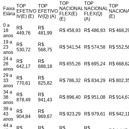
TOP
TOP
TOP
TOP
TOP
Faixa
NACIONAL
NACIONAL
EFETIVO
EFETIVO
NACIONA
Etária
FLEX(E)
FLEX(Q)
IV(E) (E)
IV(Q) (A)
(E)
(E)
(A)
0 a
R$
R$
18
R$ 458,93
R$ 486,93
R$ 468,2
449,76
481,99
anos
19 a
R$
R$
23
R$ 541,54
R$ 574,58
R$ 552,5
530,72
568,75
anos
24 a
R$
R$
28
R$ 655,26
R$ 695,24
R$ 668,6
642,17
688,18
anos
29 a
R$
R$
33
R$ 786,32
R$ 834,29
R$ 802,3
770,61
825,82
anos
34 a
R$
R$
38
R$ 896,40
R$ 951,08
R$ 914,6
878,49
941,43
anos
39 a
R$
R$
43
R$ 923,29
R$ 979,61
R$ 942,1
904,84
969,67
anos
44 a
R$
R$
R$
R$