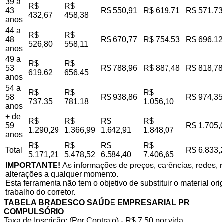
39 a
R$
R$
43
R$ 550,91
R$ 619,71
R$ 571,7
432,67
458,38
anos
44 a
R$
R$
48
R$ 670,77
R$ 754,53
R$ 696,1
526,80
558,11
anos
49 a
R$
R$
53
R$ 788,96
R$ 887,48
R$ 818,7
619,62
656,45
anos
54 a
R$
R$
R$
58
R$ 938,86
R$ 974,3
737,35
781,18
1.056,10
anos
+ de
R$
R$
R$
R$
59
R$ 1.705,
1.290,29
1.366,99
1.642,91
1.848,07
anos
R$
R$
R$
R$
Total
R$ 6.833,
5.171,21
5.478,52
6.584,40
7.406,65
IMPORTANTE!
As informações de preços, carências, redes, r
alterações a qualquer momento.
Esta ferramenta não tem o objetivo de substituir o material o
trabalho do corretor.
TABELA BRADESCO SAÚDE EMPRESARIAL PR
COMPULSÓRIO
Taxa de Inscrição: (Por Contrato) - R$ 7,50 por vida,