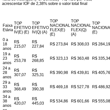
acrescentar IOF de 2,38% sobre o valor total final
TOP
TOP
TOP
TOP
TOP
Faixa
NACIONAL
NACIONAL
EFETIVO
EFETIVO
NACIONA
Etária
FLEX(E)
FLEX(Q)
IV(E) (E)
IV(Q) (A)
(E)
(E)
(A)
0 a
R$
R$
18
R$ 273,84
R$ 308,03
R$ 284,1
215,07
227,84
anos
19 a
R$
R$
23
R$ 323,13
R$ 363,48
R$ 335,3
253,78
268,85
anos
24 a
R$
R$
28
R$ 390,98
R$ 439,81
R$ 405,7
307,07
325,31
anos
29 a
R$
R$
33
R$ 469,18
R$ 527,78
R$ 486,9
368,49
390,38
anos
34 a
R$
R$
38
R$ 534,86
R$ 601,66
R$ 555,0
420,07
445,03
anos