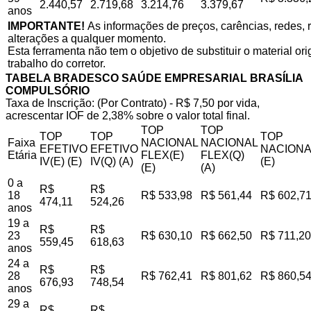
2.440,57
2.719,68
3.214,76
3.379,67
anos
IMPORTANTE!
As informações de preços, carências, redes, r
alterações a qualquer momento.
Esta ferramenta não tem o objetivo de substituir o material o
trabalho do corretor.
TABELA BRADESCO SAÚDE EMPRESARIAL BRASÍLIA
COMPULSÓRIO
Taxa de Inscrição: (Por Contrato) - R$ 7,50 por vida,
acrescentar IOF de 2,38% sobre o valor total final.
TOP
TOP
TOP
TOP
TOP
Faixa
NACIONAL
NACIONAL
EFETIVO
EFETIVO
NACIONA
Etária
FLEX(E)
FLEX(Q)
IV(E) (E)
IV(Q) (A)
(E)
(E)
(A)
0 a
R$
R$
18
R$ 533,98
R$ 561,44
R$ 602,7
474,11
524,26
anos
19 a
R$
R$
23
R$ 630,10
R$ 662,50
R$ 711,20
559,45
618,63
anos
24 a
R$
R$
28
R$ 762,41
R$ 801,62
R$ 860,5
676,93
748,54
anos
29 a
R$
R$