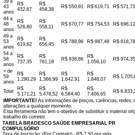
39 a
R$
R$
43
R$ 550,91
R$ 619,71
R$ 571,7
432,67
458,38
anos
44 a
R$
R$
48
R$ 670,77
R$ 754,53
R$ 696,1
526,80
558,11
anos
49 a
R$
R$
53
R$ 788,96
R$ 887,48
R$ 818,7
619,62
656,45
anos
54 a
R$
R$
R$
58
R$ 938,86
R$ 974,3
737,35
781,18
1.056,10
anos
+ de
R$
R$
R$
R$
59
R$ 1.705,
1.290,29
1.366,99
1.642,91
1.848,07
anos
R$
R$
R$
R$
Total
R$ 6.833,
5.171,21
5.478,52
6.584,40
7.406,65
IMPORTANTE!
As informações de preços, carências, redes, r
alterações a qualquer momento.
Esta ferramenta não tem o objetivo de substituir o material o
trabalho do corretor.
TABELA BRADESCO SAÚDE EMPRESARIAL PR
COMPULSÓRIO
Taxa de Inscrição: (Por Contrato) - R$ 7,50 por vida,