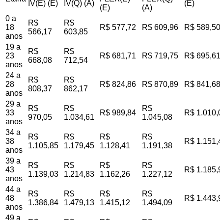
IV(E) (E)
IV(Q) (A)
(E)
(E)
(A)
0 a
R$
R$
18
R$ 577,72
R$ 609,96
R$ 589,5
566,17
603,85
anos
19 a
R$
R$
23
R$ 681,71
R$ 719,75
R$ 695,6
668,08
712,54
anos
24 a
R$
R$
28
R$ 824,86
R$ 870,89
R$ 841,6
808,37
862,17
anos
29 a
R$
R$
R$
33
R$ 989,84
R$ 1.010,
970,05
1.034,61
1.045,08
anos
34 a
R$
R$
R$
R$
38
R$ 1.151,
1.105,85
1.179,45
1.128,41
1.191,38
anos
39 a
R$
R$
R$
R$
43
R$ 1.185,
1.139,03
1.214,83
1.162,26
1.227,12
anos
44 a
R$
R$
R$
R$
48
R$ 1.443,
1.386,84
1.479,13
1.415,12
1.494,09
anos
49 a