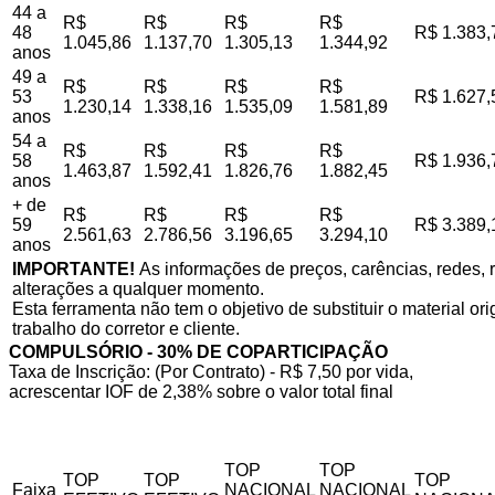
44 a
R$
R$
R$
R$
48
R$ 1.383,
1.045,86
1.137,70
1.305,13
1.344,92
anos
49 a
R$
R$
R$
R$
53
R$ 1.627,
1.230,14
1.338,16
1.535,09
1.581,89
anos
54 a
R$
R$
R$
R$
58
R$ 1.936,
1.463,87
1.592,41
1.826,76
1.882,45
anos
+ de
R$
R$
R$
R$
59
R$ 3.389,
2.561,63
2.786,56
3.196,65
3.294,10
anos
IMPORTANTE!
As informações de preços, carências, redes, r
alterações a qualquer momento.
Esta ferramenta não tem o objetivo de substituir o material o
trabalho do corretor e cliente.
COMPULSÓRIO - 30% DE COPARTICIPAÇÃO
Taxa de Inscrição: (Por Contrato) - R$ 7,50 por vida,
acrescentar IOF de 2,38% sobre o valor total final
TOP
TOP
TOP
TOP
TOP
Faixa
NACIONAL
NACIONAL