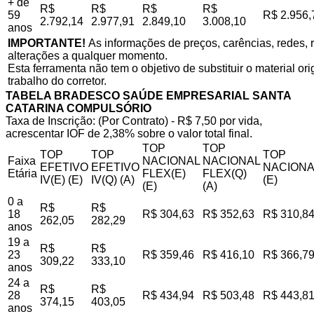
+ de
R$
R$
R$
R$
59
R$ 2.956,
2.792,14
2.977,91
2.849,10
3.008,10
anos
IMPORTANTE!
As informações de preços, carências, redes, r
alterações a qualquer momento.
Esta ferramenta não tem o objetivo de substituir o material o
trabalho do corretor.
TABELA BRADESCO SAÚDE EMPRESARIAL SANTA
CATARINA COMPULSÓRIO
Taxa de Inscrição: (Por Contrato) - R$ 7,50 por vida,
acrescentar IOF de 2,38% sobre o valor total final.
TOP
TOP
TOP
TOP
TOP
Faixa
NACIONAL
NACIONAL
EFETIVO
EFETIVO
NACIONA
Etária
FLEX(E)
FLEX(Q)
IV(E) (E)
IV(Q) (A)
(E)
(E)
(A)
0 a
R$
R$
18
R$ 304,63
R$ 352,63
R$ 310,8
262,05
282,29
anos
19 a
R$
R$
23
R$ 359,46
R$ 416,10
R$ 366,7
309,22
333,10
anos
24 a
R$
R$
28
R$ 434,94
R$ 503,48
R$ 443,8
374,15
403,05
anos