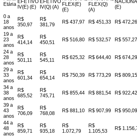
EFETIVO
EFETIVO
NACIONA
Etária
FLEX(E)
FLEX(Q)
IV(E) (E)
IV(Q) (A)
(E)
(E)
(A)
0 a
R$
R$
18
R$ 437,97
R$ 451,33
R$ 472,2
350,97
381,79
anos
19 a
R$
R$
23
R$ 516,80
R$ 532,57
R$ 557,2
414,14
450,51
anos
24 a
R$
R$
28
R$ 625,32
R$ 644,40
R$ 674,2
501,11
545,11
anos
29 a
R$
R$
33
R$ 750,39
R$ 773,29
R$ 809,1
601,34
654,14
anos
34 a
R$
R$
38
R$ 855,44
R$ 881,54
R$ 922,4
685,52
745,71
anos
39 a
R$
R$
43
R$ 881,10
R$ 907,99
R$ 950,0
706,09
768,08
anos
44 a
R$
R$
R$
R$
48
R$ 1.156,
859,71
935,18
1.072,79
1.105,53
anos