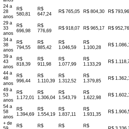
24 a
R$
R$
28
R$ 765,05
R$ 804,30
R$ 793,9
580,81
647,24
anos
29 a
R$
R$
33
R$ 918,07
R$ 965,17
R$ 952,7
696,98
776,69
anos
34 a
R$
R$
R$
R$
38
R$ 1.086,
794,55
885,42
1.046,59
1.100,28
anos
39 a
R$
R$
R$
R$
43
R$ 1.118,
818,39
911,98
1.077,99
1.133,29
anos
44 a
R$
R$
R$
R$
48
R$ 1.362,
996,44
1.110,39
1.312,52
1.379,85
anos
49 a
R$
R$
R$
R$
53
R$ 1.602,
1.172,01
1.306,04
1.543,79
1.622,98
anos
54 a
R$
R$
R$
R$
58
R$ 1.906,
1.394,69
1.554,19
1.837,11
1.931,35
anos
+ de
R$
R$
R$
R$
59
R$ 3.336,