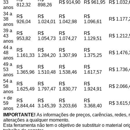
33
R$ 914,90
R$ 961,95
R$ 1.032,
812,32
898,26
anos
34 a
R$
R$
R$
R$
38
R$ 1.177,
926,04
1.024,01
1.042,98
1.096,61
anos
39 a
R$
R$
R$
R$
43
R$ 1.212,
953,82
1.054,73
1.074,27
1.129,51
anos
44 a
R$
R$
R$
R$
48
R$ 1.476,
1.161,33
1.284,20
1.307,99
1.375,25
anos
49 a
R$
R$
R$
R$
53
R$ 1.736,
1.365,96
1.510,48
1.538,46
1.617,57
anos
54 a
R$
R$
R$
R$
58
R$ 2.066,
1.625,49
1.797,47
1.830,77
1.924,91
anos
+ de
R$
R$
R$
R$
59
R$ 3.615,
2.844,44
3.145,39
3.203,66
3.368,40
anos
IMPORTANTE!
As informações de preços, carências, redes, r
alterações a qualquer momento.
Esta ferramenta não tem o objetivo de substituir o material o