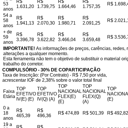
R$
R$
R$
R$
53
R$ 1.698,
1.631,20
1.739,75
1.664,46
1.757,35
anos
54 a
R$
R$
R$
R$
58
R$ 2.021,
1.941,13
2.070,30
1.980,71
2.091,25
anos
+ de
R$
R$
R$
R$
59
R$ 3.536,
3.396,78
3.622,82
3.466,04
3.659,48
anos
IMPORTANTE!
As informações de preços, carências, redes, r
alterações a qualquer momento.
Esta ferramenta não tem o objetivo de substituir o material o
trabalho do corretor.
COMPULSÓRIO - 30% DE COPARTICIPAÇÃO
Taxa de Inscrição: (Por Contrato) - R$ 7,50 por vida,
acrescentar IOF de 2,38% sobre o valor total final
TOP
TOP
TOP
TOP
TOP
Faixa
NACIONAL
NACIONAL
EFETIVO
EFETIVO
NACIONA
Etária
FLEX(E)
FLEX(Q)
IV(E) (E)
IV(Q) (A)
(E)
(E)
(A)
0 a
R$
R$
18
R$ 474,89
R$ 501,39
R$ 492,8
465,39
496,36
anos
19 a
R$
R$