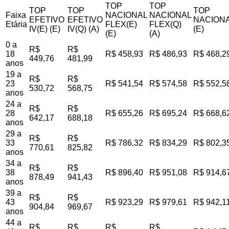
TOP
TOP
TOP
TOP
TOP
Faixa
NACIONAL
NACIONAL
EFETIVO
EFETIVO
NACIONA
Etária
FLEX(E)
FLEX(Q)
IV(E) (E)
IV(Q) (A)
(E)
(E)
(A)
0 a
R$
R$
18
R$ 458,93
R$ 486,93
R$ 468,2
449,76
481,99
anos
19 a
R$
R$
23
R$ 541,54
R$ 574,58
R$ 552,5
530,72
568,75
anos
24 a
R$
R$
28
R$ 655,26
R$ 695,24
R$ 668,6
642,17
688,18
anos
29 a
R$
R$
33
R$ 786,32
R$ 834,29
R$ 802,3
770,61
825,82
anos
34 a
R$
R$
38
R$ 896,40
R$ 951,08
R$ 914,6
878,49
941,43
anos
39 a
R$
R$
43
R$ 923,29
R$ 979,61
R$ 942,1
904,84
969,67
anos
44 a
R$
R$
R$
R$