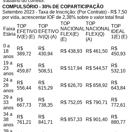
trabalho do corretor.
COMPULSÓRIO - 30% DE COPARTICIPAÇÃO
Setembro 2023 - Taxa de Inscrição: (Por Contrato) - R$ 7,50
por vida, acrescentar IOF de 2,38% sobre o valor total final
TOP
TOP
TOP
TOP
TOP
Faixa
NACIONAL
NACIONAL
EFETIVO
EFETIVO
IDEAL
Etária
FLEX(E)
FLEX(Q)
IV(E) (E)
IV(Q) (A)
1(E) (E)
(E)
(A)
0 a
R$
R$
R$
18
R$ 438,93
R$ 461,50
389,72
430,94
450,93
anos
19 a
R$
R$
R$
23
R$ 517,94
R$ 544,57
459,87
508,51
532,10
anos
24 a
R$
R$
R$
28
R$ 626,70
R$ 658,92
556,44
615,29
643,84
anos
29 a
R$
R$
R$
33
R$ 752,05
R$ 790,71
667,73
738,35
772,61
anos
34 a
R$
R$
R$
38
R$ 857,33
R$ 901,40
761,21
841,71
880,77
anos
39 a