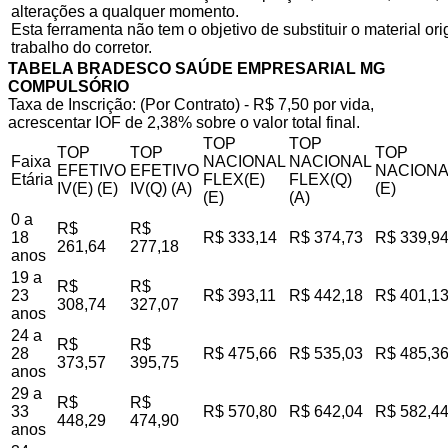
alterações a qualquer momento.
Esta ferramenta não tem o objetivo de substituir o material o
trabalho do corretor.
TABELA BRADESCO SAÚDE EMPRESARIAL MG
COMPULSÓRIO
Taxa de Inscrição: (Por Contrato) - R$ 7,50 por vida,
acrescentar IOF de 2,38% sobre o valor total final.
TOP
TOP
TOP
TOP
TOP
Faixa
NACIONAL
NACIONAL
EFETIVO
EFETIVO
NACIONA
Etária
FLEX(E)
FLEX(Q)
IV(E) (E)
IV(Q) (A)
(E)
(E)
(A)
0 a
R$
R$
18
R$ 333,14
R$ 374,73
R$ 339,9
261,64
277,18
anos
19 a
R$
R$
23
R$ 393,11
R$ 442,18
R$ 401,1
308,74
327,07
anos
24 a
R$
R$
28
R$ 475,66
R$ 535,03
R$ 485,3
373,57
395,75
anos
29 a
R$
R$
33
R$ 570,80
R$ 642,04
R$ 582,4
448,29
474,90
anos