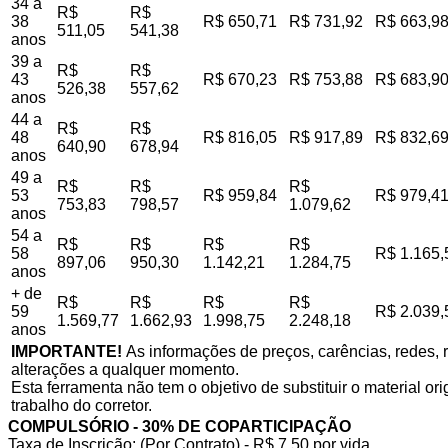
34 a
R$
R$
38
R$ 650,71
R$ 731,92
R$ 663,9
511,05
541,38
anos
39 a
R$
R$
43
R$ 670,23
R$ 753,88
R$ 683,9
526,38
557,62
anos
44 a
R$
R$
48
R$ 816,05
R$ 917,89
R$ 832,6
640,90
678,94
anos
49 a
R$
R$
R$
53
R$ 959,84
R$ 979,4
753,83
798,57
1.079,62
anos
54 a
R$
R$
R$
R$
58
R$ 1.165,
897,06
950,30
1.142,21
1.284,75
anos
+ de
R$
R$
R$
R$
59
R$ 2.039,
1.569,77
1.662,93
1.998,75
2.248,18
anos
IMPORTANTE!
As informações de preços, carências, redes, r
alterações a qualquer momento.
Esta ferramenta não tem o objetivo de substituir o material o
trabalho do corretor.
COMPULSÓRIO - 30% DE COPARTICIPAÇÃO
Taxa de Inscrição: (Por Contrato) - R$ 7,50 por vida,