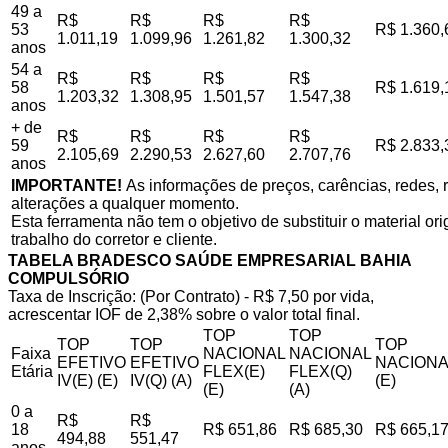
49 a
R$
R$
R$
R$
53
R$ 1.360,
1.011,19
1.099,96
1.261,82
1.300,32
anos
54 a
R$
R$
R$
R$
58
R$ 1.619,
1.203,32
1.308,95
1.501,57
1.547,38
anos
+ de
R$
R$
R$
R$
59
R$ 2.833,
2.105,69
2.290,53
2.627,60
2.707,76
anos
IMPORTANTE!
As informações de preços, carências, redes, r
alterações a qualquer momento.
Esta ferramenta não tem o objetivo de substituir o material o
trabalho do corretor e cliente.
TABELA BRADESCO SAÚDE EMPRESARIAL BAHIA
COMPULSÓRIO
Taxa de Inscrição: (Por Contrato) - R$ 7,50 por vida,
acrescentar IOF de 2,38% sobre o valor total final.
TOP
TOP
TOP
TOP
TOP
Faixa
NACIONAL
NACIONAL
EFETIVO
EFETIVO
NACIONA
Etária
FLEX(E)
FLEX(Q)
IV(E) (E)
IV(Q) (A)
(E)
(E)
(A)
0 a
R$
R$
18
R$ 651,86
R$ 685,30
R$ 665,1
494,88
551,47
anos