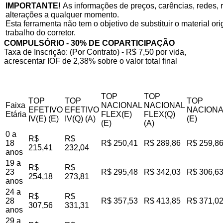
IMPORTANTE!
As informações de preços, carências, redes, r
alterações a qualquer momento.
Esta ferramenta não tem o objetivo de substituir o material o
trabalho do corretor.
COMPULSÓRIO - 30% DE COPARTICIPAÇÃO
Taxa de Inscrição: (Por Contrato) - R$ 7,50 por vida,
acrescentar IOF de 2,38% sobre o valor total final
TOP
TOP
TOP
TOP
TOP
Faixa
NACIONAL
NACIONAL
EFETIVO
EFETIVO
NACIONA
Etária
FLEX(E)
FLEX(Q)
IV(E) (E)
IV(Q) (A)
(E)
(E)
(A)
0 a
R$
R$
18
R$ 250,41
R$ 289,86
R$ 259,8
215,41
232,04
anos
19 a
R$
R$
23
R$ 295,48
R$ 342,03
R$ 306,6
254,18
273,81
anos
24 a
R$
R$
28
R$ 357,53
R$ 413,85
R$ 371,0
307,56
331,31
anos
29 a