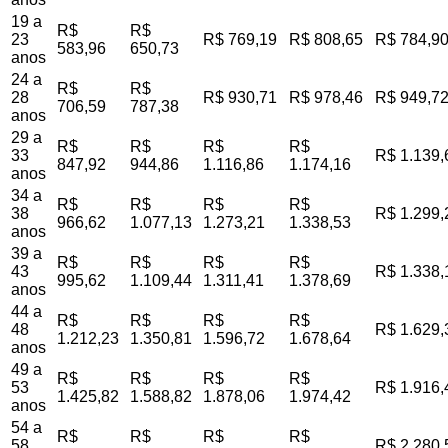
19 a
R$
R$
23
R$ 769,19
R$ 808,65
R$ 784,9
583,96
650,73
anos
24 a
R$
R$
28
R$ 930,71
R$ 978,46
R$ 949,7
706,59
787,38
anos
29 a
R$
R$
R$
R$
33
R$ 1.139,
847,92
944,86
1.116,86
1.174,16
anos
34 a
R$
R$
R$
R$
38
R$ 1.299,
966,62
1.077,13
1.273,21
1.338,53
anos
39 a
R$
R$
R$
R$
43
R$ 1.338,
995,62
1.109,44
1.311,41
1.378,69
anos
44 a
R$
R$
R$
R$
48
R$ 1.629,
1.212,23
1.350,81
1.596,72
1.678,64
anos
49 a
R$
R$
R$
R$
53
R$ 1.916,
1.425,82
1.588,82
1.878,06
1.974,42
anos
54 a
R$
R$
R$
R$
58
R$ 2.280,