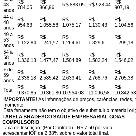
R$
R$
R$
43
R$ 883,05
R$ 928,44
784,05
866,96
907,19
anos
44 a
R$
R$
R$
R$
R$
48
954,63
1.055,58
1.075,17
1.130,43
1.104,56
anos
49 a
R$
R$
R$
R$
R$
53
1.122,84
1.241,57
1.264,61
1.329,61
1.299,18
anos
54 a
R$
R$
R$
R$
R$
58
1.336,18
1.477,47
1.504,89
1.582,24
1.546,02
anos
+ de
R$
R$
R$
R$
R$
59
2.338,18
2.585,42
2.633,41
2.768,76
2.705,38
anos
R$
R$
R$
R$
R$
Total
9.370,85
10.361,80
10.554,08
11.096,58
10.842,58
IMPORTANTE!
As informações de preços, carências, redes, r
momento.
Esta ferramenta não tem o objetivo de substituir o material or
TABELA BRADESCO SAÚDE EMPRESARIAL GOIAS
COMPULSÓRIO
Taxa de Inscrição: (Por Contrato) - R$ 7,50 por vida,
acrescentar IOF de 2,38% sobre o valor total final.