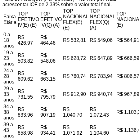
acrescentar IOF de 2,38% sobre o valor total final.
TOP
TOP
TOP
TOP
TOP
Faixa
NACIONAL
NACIONAL
EFETIVO
EFETIVO
NACIONA
Etária
FLEX(E)
FLEX(Q)
IV(E) (E)
IV(Q) (A)
(E)
(E)
(A)
0 a
R$
R$
18
R$ 532,81
R$ 549,06
R$ 564,9
426,97
464,46
anos
19 a
R$
R$
23
R$ 628,72
R$ 647,89
R$ 666,5
503,82
548,06
anos
24 a
R$
R$
28
R$ 760,74
R$ 783,94
R$ 806,5
609,62
663,15
anos
29 a
R$
R$
33
R$ 912,90
R$ 940,74
R$ 967,8
731,55
795,79
anos
34 a
R$
R$
R$
R$
38
R$ 1.103,
833,96
907,19
1.040,70
1.072,43
anos
39 a
R$
R$
R$
R$
43
R$ 1.136,
858,98
934,41
1.071,92
1.104,60
anos