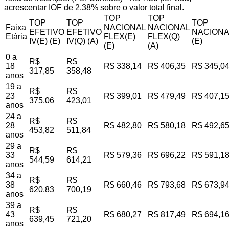
acrescentar IOF de 2,38% sobre o valor total final.
TOP
TOP
TOP
TOP
TOP
Faixa
NACIONAL
NACIONAL
EFETIVO
EFETIVO
NACIONA
Etária
FLEX(E)
FLEX(Q)
IV(E) (E)
IV(Q) (A)
(E)
(E)
(A)
0 a
R$
R$
18
R$ 338,14
R$ 406,35
R$ 345,0
317,85
358,48
anos
19 a
R$
R$
23
R$ 399,01
R$ 479,49
R$ 407,1
375,06
423,01
anos
24 a
R$
R$
28
R$ 482,80
R$ 580,18
R$ 492,6
453,82
511,84
anos
29 a
R$
R$
33
R$ 579,36
R$ 696,22
R$ 591,1
544,59
614,21
anos
34 a
R$
R$
38
R$ 660,46
R$ 793,68
R$ 673,9
620,83
700,19
anos
39 a
R$
R$
43
R$ 680,27
R$ 817,49
R$ 694,1
639,45
721,20
anos