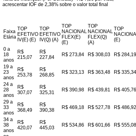
acrescentar IOF de 2,38% sobre o valor total final
TOP
TOP
TOP
TOP
TOP
Faixa
NACIONAL
NACIONAL
EFETIVO
EFETIVO
NACIONA
Etária
FLEX(E)
FLEX(Q)
IV(E) (E)
IV(Q) (A)
(E)
(E)
(A)
0 a
R$
R$
18
R$ 273,84
R$ 308,03
R$ 284,1
215,07
227,84
anos
19 a
R$
R$
23
R$ 323,13
R$ 363,48
R$ 335,3
253,78
268,85
anos
24 a
R$
R$
28
R$ 390,98
R$ 439,81
R$ 405,7
307,07
325,31
anos
29 a
R$
R$
33
R$ 469,18
R$ 527,78
R$ 486,9
368,49
390,38
anos
34 a
R$
R$
38
R$ 534,86
R$ 601,66
R$ 555,0
420,07
445,03
anos