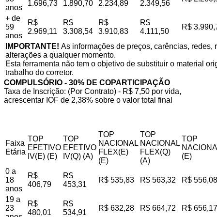
1.696,73
1.890,70
2.234,89
2.349,56
anos
+ de
R$
R$
R$
R$
59
R$ 3.990,
2.969,11
3.308,54
3.910,83
4.111,50
anos
IMPORTANTE!
As informações de preços, carências, redes, r
alterações a qualquer momento.
Esta ferramenta não tem o objetivo de substituir o material o
trabalho do corretor.
COMPULSÓRIO - 30% DE COPARTICIPAÇÃO
Taxa de Inscrição: (Por Contrato) - R$ 7,50 por vida,
acrescentar IOF de 2,38% sobre o valor total final
TOP
TOP
TOP
TOP
TOP
Faixa
NACIONAL
NACIONAL
EFETIVO
EFETIVO
NACIONA
Etária
FLEX(E)
FLEX(Q)
IV(E) (E)
IV(Q) (A)
(E)
(E)
(A)
0 a
R$
R$
18
R$ 535,83
R$ 563,32
R$ 556,0
406,79
453,31
anos
19 a
R$
R$
23
R$ 632,28
R$ 664,72
R$ 656,1
480,01
534,91
anos