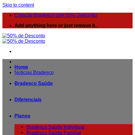
Skip to content
Cotação Bradesco com 50% Desconto
Add anything here or just remove it...
Home
Noticias Bradesco
Bradesco Saúde
Diferenciais
Planos
Bradesco Saúde Individual
Bradesco Saúde Familiar