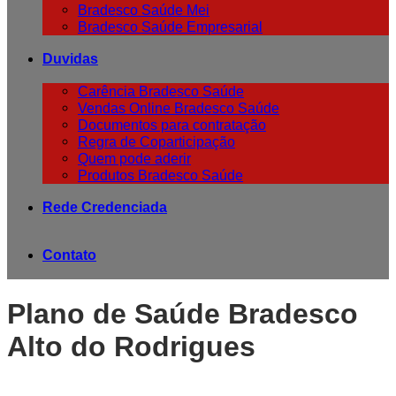
Bradesco Saúde Mei
Bradesco Saúde Empresarial
Duvidas
Carência Bradesco Saúde
Vendas Online Bradesco Saúde
Documentos para contratação
Regra de Coparticipação
Quem pode aderir
Produtos Bradesco Saúde
Rede Credenciada
Contato
Plano de Saúde Bradesco
Alto do Rodrigues