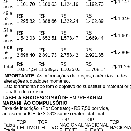
48
R$ 1.147
1.101,70
1.180,63
1.124,16
1.192,73
anos
49 a
R$
R$
R$
R$
53
R$ 1.349
1.295,82
1.388,66
1.322,24
1.402,89
anos
54 a
R$
R$
R$
R$
58
R$ 1.605
1.542,03
1.652,51
1.573,47
1.669,44
anos
+ de
R$
R$
R$
R$
59
R$ 2.809
2.698,40
2.891,73
2.753,42
2.921,35
anos
R$
R$
R$
R$
Total
R$ 11.26
10.814,54
11.589,37
11.035,03
11.708,14
IMPORTANTE!
As informações de preços, carências, redes, r
alterações a qualquer momento.
Esta ferramenta não tem o objetivo de substituir o material o
trabalho do corretor.
TABELA BRADESCO SAÚDE EMPRESARIAL
MARANHÃO COMPULSÓRIO
Taxa de Inscrição: (Por Contrato) - R$ 7,50 por vida,
acrescentar IOF de 2,38% sobre o valor total final.
TOP
TOP
TOP
TOP
TOP
Faixa
NACIONAL
NACIONAL
EFETIVO
EFETIVO
NACIONA
Etária
FLEX(E)
FLEX(Q)