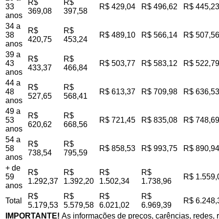
R$
R$
33
R$ 429,04
R$ 496,62
R$ 445,2
369,08
397,58
anos
34 a
R$
R$
38
R$ 489,10
R$ 566,14
R$ 507,5
420,75
453,24
anos
39 a
R$
R$
43
R$ 503,77
R$ 583,12
R$ 522,7
433,37
466,84
anos
44 a
R$
R$
48
R$ 613,37
R$ 709,98
R$ 636,5
527,65
568,41
anos
49 a
R$
R$
53
R$ 721,45
R$ 835,08
R$ 748,6
620,62
668,56
anos
54 a
R$
R$
58
R$ 858,53
R$ 993,75
R$ 890,9
738,54
795,59
anos
+ de
R$
R$
R$
R$
59
R$ 1.559,
1.292,37
1.392,20
1.502,34
1.738,96
anos
R$
R$
R$
R$
Total
R$ 6.248,
5.179,53
5.579,58
6.021,02
6.969,39
IMPORTANTE!
As informações de preços, carências, redes, r