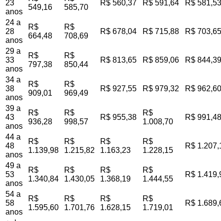
23
R$ 560,37
R$ 591,64
R$ 581,5
549,16
585,70
anos
24 a
R$
R$
28
R$ 678,04
R$ 715,88
R$ 703,6
664,48
708,69
anos
29 a
R$
R$
33
R$ 813,65
R$ 859,06
R$ 844,3
797,38
850,44
anos
34 a
R$
R$
38
R$ 927,55
R$ 979,32
R$ 962,6
909,01
969,49
anos
39 a
R$
R$
R$
43
R$ 955,38
R$ 991,4
936,28
998,57
1.008,70
anos
44 a
R$
R$
R$
R$
48
R$ 1.207,
1.139,98
1.215,82
1.163,23
1.228,15
anos
49 a
R$
R$
R$
R$
53
R$ 1.419,
1.340,84
1.430,05
1.368,19
1.444,55
anos
54 a
R$
R$
R$
R$
58
R$ 1.689,
1.595,60
1.701,76
1.628,15
1.719,01
anos