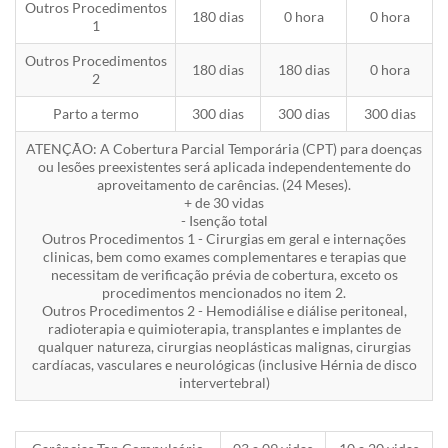
Outros Procedimentos
180 dias
0 hora
0 hora
1
Outros Procedimentos
180 dias
180 dias
0 hora
2
Parto a termo
300 dias
300 dias
300 dias
ATENÇÃO: A Cobertura Parcial Temporária (CPT) para doenças
ou lesões preexistentes será aplicada independentemente do
aproveitamento de carências. (24 Meses).
+ de 30 vidas
- Isenção total
Outros Procedimentos 1 - Cirurgias em geral e internações
clinicas, bem como exames complementares e terapias que
necessitam de verificação prévia de cobertura, exceto os
procedimentos mencionados no item 2.
Outros Procedimentos 2 - Hemodiálise e diálise peritoneal,
radioterapia e quimioterapia, transplantes e implantes de
qualquer natureza, cirurgias neoplásticas malignas, cirurgias
cardíacas, vasculares e neurológicas (inclusive Hérnia de disco
intervertebral)