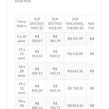
total final
TOP
TOP
TOP
TOP
Faixa
EFETIVO
EFETIVO
NACIONAL
NACIONAL
Etária
IV(E) (E)
IV(Q) (A)
FLEX(E) (E)
FLEX(Q) (A)
0 a 18
R$
R$
R$ 437,97
R$ 451,33
anos
350,97
381,79
19 a
R$
R$
23
R$ 516,80
R$ 532,57
414,14
450,51
anos
24 a
R$
R$
28
R$ 625,32
R$ 644,40
501,11
545,11
anos
29 a
R$
R$
33
R$ 750,39
R$ 773,29
601,34
654,14
anos
34 a
R$
R$
38
R$ 855,44
R$ 881,54
685,52
745,71