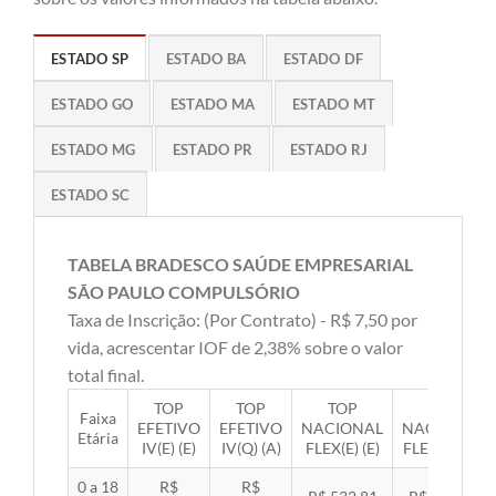
ESTADO SP
ESTADO BA
ESTADO DF
ESTADO GO
ESTADO MA
ESTADO MT
ESTADO MG
ESTADO PR
ESTADO RJ
ESTADO SC
TABELA BRADESCO SAÚDE EMPRESARIAL
SÃO PAULO COMPULSÓRIO
Taxa de Inscrição: (Por Contrato) - R$ 7,50 por
vida, acrescentar IOF de 2,38% sobre o valor
total final.
TOP
TOP
TOP
TOP
Faixa
EFETIVO
EFETIVO
NACIONAL
NACIONAL
Etária
IV(E) (E)
IV(Q) (A)
FLEX(E) (E)
FLEX(Q) (A)
0 a 18
R$
R$