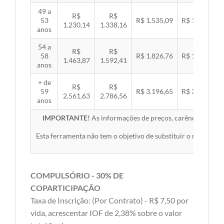
49 a
R$
R$
53
R$ 1.535,09
R$ 1.581,89
1.230,14
1.338,16
anos
54 a
R$
R$
58
R$ 1.826,76
R$ 1.882,45
1.463,87
1.592,41
anos
+ de
R$
R$
59
R$ 3.196,65
R$ 3.294,10
2.561,63
2.786,56
anos
IMPORTANTE!
As informações de preços, carências, redes,
Esta ferramenta não tem o objetivo de substituir o material 
COMPULSÓRIO - 30% DE
COPARTICIPAÇÃO
Taxa de Inscrição: (Por Contrato) - R$ 7,50 por
vida, acrescentar IOF de 2,38% sobre o valor