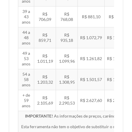
anos
39 a
R$
R$
43
R$ 881,10
R$ 907,99
706,09
768,08
anos
44 a
R$
R$
48
R$ 1.072,79
R$ 1.105,53
859,71
935,18
anos
49 a
R$
R$
53
R$ 1.261,82
R$ 1.300,32
1.011,19
1.099,96
anos
54 a
R$
R$
58
R$ 1.501,57
R$ 1.547,38
1.203,32
1.308,95
anos
+ de
R$
R$
59
R$ 2.627,60
R$ 2.707,76
2.105,69
2.290,53
anos
IMPORTANTE!
As informações de preços, carências, redes,
Esta ferramenta não tem o objetivo de substituir o material 