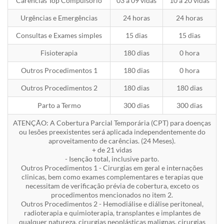
Carências Top Compulsório
03 a 09 vidas
10 a 20 vidas
Urgências e Emergências
24 horas
24 horas
Consultas e Exames simples
15 dias
15 dias
Fisioterapia
180 dias
0 hora
Outros Procedimentos 1
180 dias
0 hora
Outros Procedimentos 2
180 dias
180 dias
Parto a Termo
300 dias
300 dias
ATENÇÃO: A Cobertura Parcial Temporária (CPT) para doenças
ou lesões preexistentes será aplicada independentemente do
aproveitamento de carências. (24 Meses).
+ de 21 vidas
- Isenção total, inclusive parto.
Outros Procedimentos 1 - Cirurgias em geral e internações
clinicas, bem como exames complementares e terapias que
necessitam de verificação prévia de cobertura, exceto os
procedimentos mencionados no item 2.
Outros Procedimentos 2 - Hemodiálise e diálise peritoneal,
radioterapia e quimioterapia, transplantes e implantes de
qualquer natureza, cirurgias neoplásticas malignas, cirurgias