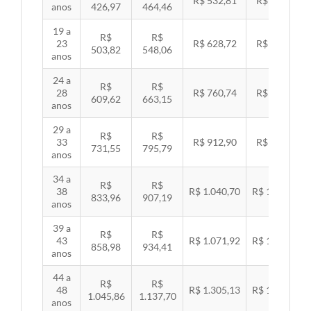
R$ 532,81
R$ 549,06
anos
426,97
464,46
19 a
R$
R$
23
R$ 628,72
R$ 647,89
503,82
548,06
anos
24 a
R$
R$
28
R$ 760,74
R$ 783,94
609,62
663,15
anos
29 a
R$
R$
33
R$ 912,90
R$ 940,74
731,55
795,79
anos
34 a
R$
R$
38
R$ 1.040,70
R$ 1.072,43
833,96
907,19
anos
39 a
R$
R$
43
R$ 1.071,92
R$ 1.104,60
858,98
934,41
anos
44 a
R$
R$
48
R$ 1.305,13
R$ 1.344,92
1.045,86
1.137,70
anos