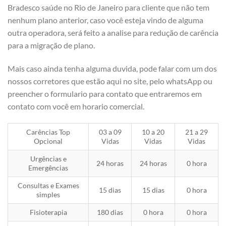
Bradesco saúde no Rio de Janeiro para cliente que não tem
nenhum plano anterior, caso você esteja vindo de alguma
outra operadora, será feito a analise para redução de carência
para a migração de plano.
Mais caso ainda tenha alguma duvida, pode falar com um dos
nossos corretores que estão aqui no site, pelo whatsApp ou
preencher o formulario para contato que entraremos em
contato com você em horario comercial.
Carências Top
03 a 09
10 a 20
21 a 29
Opcional
Vidas
Vidas
Vidas
Urgências e
24 horas
24 horas
0 hora
Emergências
Consultas e Exames
15 dias
15 dias
0 hora
simples
Fisioterapia
180 dias
0 hora
0 hora