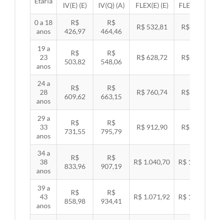
Etária
IV(E) (E)
IV(Q) (A)
FLEX(E) (E)
FLEX(Q) (A)
0 a 18
R$
R$
R$ 532,81
R$ 549,06
anos
426,97
464,46
19 a
R$
R$
23
R$ 628,72
R$ 647,89
503,82
548,06
anos
24 a
R$
R$
28
R$ 760,74
R$ 783,94
609,62
663,15
anos
29 a
R$
R$
33
R$ 912,90
R$ 940,74
731,55
795,79
anos
34 a
R$
R$
38
R$ 1.040,70
R$ 1.072,43
833,96
907,19
anos
39 a
R$
R$
43
R$ 1.071,92
R$ 1.104,60
858,98
934,41
anos