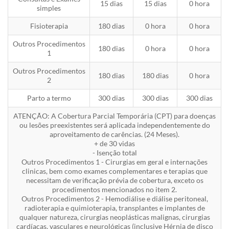
15 dias
15 dias
0 hora
simples
Fisioterapia
180 dias
0 hora
0 hora
Outros Procedimentos
180 dias
0 hora
0 hora
1
Outros Procedimentos
180 dias
180 dias
0 hora
2
Parto a termo
300 dias
300 dias
300 dias
ATENÇÃO: A Cobertura Parcial Temporária (CPT) para doenças
ou lesões preexistentes será aplicada independentemente do
aproveitamento de carências. (24 Meses).
+ de 30 vidas
- Isenção total
Outros Procedimentos 1 - Cirurgias em geral e internações
clinicas, bem como exames complementares e terapias que
necessitam de verificação prévia de cobertura, exceto os
procedimentos mencionados no item 2.
Outros Procedimentos 2 - Hemodiálise e diálise peritoneal,
radioterapia e quimioterapia, transplantes e implantes de
qualquer natureza, cirurgias neoplásticas malignas, cirurgias
cardíacas, vasculares e neurológicas (inclusive Hérnia de disco