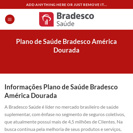
Skip
ADD ANYTHING HERE OR JUST REMOVE IT...
to
content
Plano de Saúde Bradesco América
Dourada
Informações Plano de Saúde Bradesco
América Dourada
A Bradesco Saúde é líder no mercado brasileiro de saúde
suplementar, com ênfase no segmento de seguros coletivos,
que atualmente possui mais de 4,5 milhões de Clientes. Na
busca contínua pela melhoria de seus produtos e serviços,