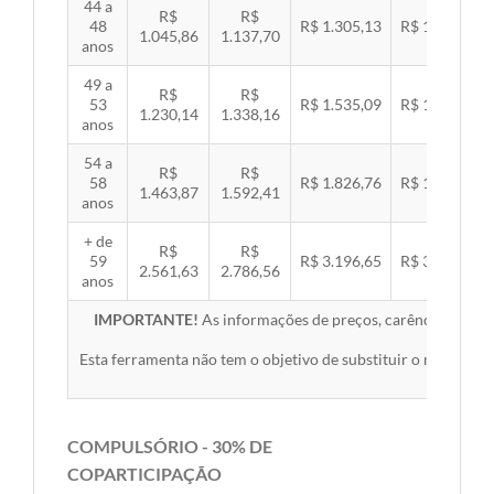
44 a
R$
R$
48
R$ 1.305,13
R$ 1.344,92
1.045,86
1.137,70
anos
49 a
R$
R$
53
R$ 1.535,09
R$ 1.581,89
1.230,14
1.338,16
anos
54 a
R$
R$
58
R$ 1.826,76
R$ 1.882,45
1.463,87
1.592,41
anos
+ de
R$
R$
59
R$ 3.196,65
R$ 3.294,10
2.561,63
2.786,56
anos
IMPORTANTE!
As informações de preços, carências, redes,
Esta ferramenta não tem o objetivo de substituir o material 
COMPULSÓRIO - 30% DE
COPARTICIPAÇÃO