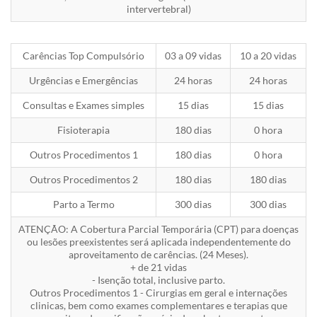
intervertebral)
Carências Top Compulsório
03 a 09 vidas
10 a 20 vidas
Urgências e Emergências
24 horas
24 horas
Consultas e Exames simples
15 dias
15 dias
Fisioterapia
180 dias
0 hora
Outros Procedimentos 1
180 dias
0 hora
Outros Procedimentos 2
180 dias
180 dias
Parto a Termo
300 dias
300 dias
ATENÇÃO: A Cobertura Parcial Temporária (CPT) para doenças
ou lesões preexistentes será aplicada independentemente do
aproveitamento de carências. (24 Meses).
+ de 21 vidas
- Isenção total, inclusive parto.
Outros Procedimentos 1 - Cirurgias em geral e internações
clinicas, bem como exames complementares e terapias que