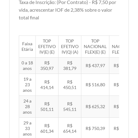
Taxa de Inscrição: (Por Contrato) - R$ 7,50 por
vida, acrescentar IOF de 2,38% sobre o valor
total final
TOP
TOP
TOP
TOP
Faixa
EFETIVO
EFETIVO
NACIONAL
NACIONAL
Etária
IV(E) (E)
IV(Q) (A)
FLEX(E) (E)
FLEX(Q) (A)
0 a 18
R$
R$
R$ 437,97
R$ 451,33
anos
350,97
381,79
19 a
R$
R$
23
R$ 516,80
R$ 532,57
414,14
450,51
anos
24 a
R$
R$
28
R$ 625,32
R$ 644,40
501,11
545,11
anos
29 a
R$
R$
33
R$ 750,39
R$ 773,29
601,34
654,14
anos