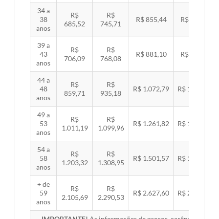
34 a
R$
R$
38
R$ 855,44
R$ 881,54
685,52
745,71
anos
39 a
R$
R$
43
R$ 881,10
R$ 907,99
706,09
768,08
anos
44 a
R$
R$
48
R$ 1.072,79
R$ 1.105,53
859,71
935,18
anos
49 a
R$
R$
53
R$ 1.261,82
R$ 1.300,32
1.011,19
1.099,96
anos
54 a
R$
R$
58
R$ 1.501,57
R$ 1.547,38
1.203,32
1.308,95
anos
+ de
R$
R$
59
R$ 2.627,60
R$ 2.707,76
2.105,69
2.290,53
anos
IMPORTANTE!
As informações de preços, carências, redes,