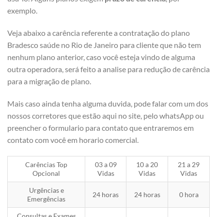
exemplo.
Veja abaixo a carência referente a contratação do plano
Bradesco saúde no Rio de Janeiro para cliente que não tem
nenhum plano anterior, caso você esteja vindo de alguma
outra operadora, será feito a analise para redução de carência
para a migração de plano.
Mais caso ainda tenha alguma duvida, pode falar com um dos
nossos corretores que estão aqui no site, pelo whatsApp ou
preencher o formulario para contato que entraremos em
contato com você em horario comercial.
Carências Top
03 a 09
10 a 20
21 a 29
Opcional
Vidas
Vidas
Vidas
Urgências e
24 horas
24 horas
0 hora
Emergências
Consultas e Exames