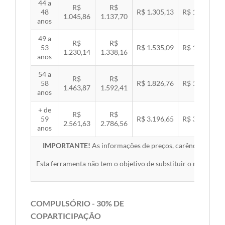
44 a
R$
R$
48
R$ 1.305,13
R$ 1.344,92
1.045,86
1.137,70
anos
49 a
R$
R$
53
R$ 1.535,09
R$ 1.581,89
1.230,14
1.338,16
anos
54 a
R$
R$
58
R$ 1.826,76
R$ 1.882,45
1.463,87
1.592,41
anos
+ de
R$
R$
59
R$ 3.196,65
R$ 3.294,10
2.561,63
2.786,56
anos
IMPORTANTE!
As informações de preços, carências, redes,
Esta ferramenta não tem o objetivo de substituir o material 
COMPULSÓRIO - 30% DE
COPARTICIPAÇÃO