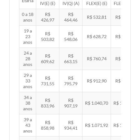
Etária
IV(E) (E)
IV(Q) (A)
FLEX(E) (E)
FLEX(Q) (A)
0 a 18
R$
R$
R$ 532,81
R$ 549,06
anos
426,97
464,46
19 a
R$
R$
23
R$ 628,72
R$ 647,89
503,82
548,06
anos
24 a
R$
R$
28
R$ 760,74
R$ 783,94
609,62
663,15
anos
29 a
R$
R$
33
R$ 912,90
R$ 940,74
731,55
795,79
anos
34 a
R$
R$
38
R$ 1.040,70
R$ 1.072,43
833,96
907,19
anos
39 a
R$
R$
43
R$ 1.071,92
R$ 1.104,60
858,98
934,41
anos