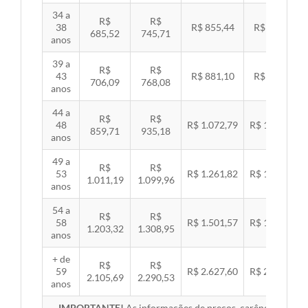
34 a
R$
R$
38
R$ 855,44
R$ 881,54
685,52
745,71
anos
39 a
R$
R$
43
R$ 881,10
R$ 907,99
706,09
768,08
anos
44 a
R$
R$
48
R$ 1.072,79
R$ 1.105,53
859,71
935,18
anos
49 a
R$
R$
53
R$ 1.261,82
R$ 1.300,32
1.011,19
1.099,96
anos
54 a
R$
R$
58
R$ 1.501,57
R$ 1.547,38
1.203,32
1.308,95
anos
+ de
R$
R$
59
R$ 2.627,60
R$ 2.707,76
2.105,69
2.290,53
anos
IMPORTANTE!
As informações de preços, carências, redes,