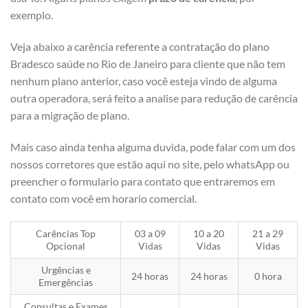
exemplo.
Veja abaixo a carência referente a contratação do plano
Bradesco saúde no Rio de Janeiro para cliente que não tem
nenhum plano anterior, caso você esteja vindo de alguma
outra operadora, será feito a analise para redução de carência
para a migração de plano.
Mais caso ainda tenha alguma duvida, pode falar com um dos
nossos corretores que estão aqui no site, pelo whatsApp ou
preencher o formulario para contato que entraremos em
contato com você em horario comercial.
Carências Top
03 a 09
10 a 20
21 a 29
Opcional
Vidas
Vidas
Vidas
Urgências e
24 horas
24 horas
0 hora
Emergências
Consultas e Exames