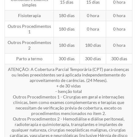
15 dias
15 dias
0 hora
simples
Fisioterapia
180 dias
0 hora
0 hora
Outros Procedimentos
180 dias
0 hora
0 hora
1
Outros Procedimentos
180 dias
180 dias
0 hora
2
Parto a termo
300 dias
300 dias
300 dias
ATENÇÃO: A Cobertura Parcial Temporária (CPT) para doenças
ou lesões preexistentes será aplicada independentemente do
aproveitamento de carências. (24 Meses).
+ de 30 vidas
- Isenção total
Outros Procedimentos 1 - Cirurgias em geral e internações
clinicas, bem como exames complementares e terapias que
necessitam de verificação prévia de cobertura, exceto os
procedimentos mencionados no item 2.
Outros Procedimentos 2 - Hemodiálise e diálise peritoneal,
radioterapia e quimioterapia, transplantes e implantes de
qualquer natureza, cirurgias neoplásticas malignas, cirurgias
cardíacas, vasculares e neurológicas (inclusive Hérnia de disco