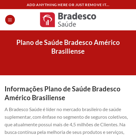
Skip
ADD ANYTHING HERE OR JUST REMOVE IT...
to
content
Plano de Saúde Bradesco Américo
Brasiliense
Informações Plano de Saúde Bradesco
Américo Brasiliense
A Bradesco Saúde é líder no mercado brasileiro de saúde
suplementar, com ênfase no segmento de seguros coletivos,
que atualmente possui mais de 4,5 milhões de Clientes. Na
busca contínua pela melhoria de seus produtos e serviços,