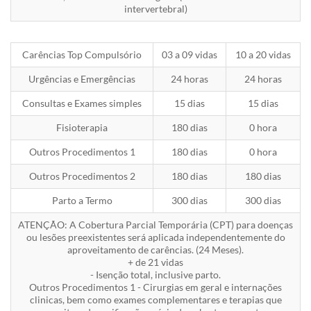
intervertebral)
Carências Top Compulsório
03 a 09 vidas
10 a 20 vidas
Urgências e Emergências
24 horas
24 horas
Consultas e Exames simples
15 dias
15 dias
Fisioterapia
180 dias
0 hora
Outros Procedimentos 1
180 dias
0 hora
Outros Procedimentos 2
180 dias
180 dias
Parto a Termo
300 dias
300 dias
ATENÇÃO: A Cobertura Parcial Temporária (CPT) para doenças
ou lesões preexistentes será aplicada independentemente do
aproveitamento de carências. (24 Meses).
+ de 21 vidas
- Isenção total, inclusive parto.
Outros Procedimentos 1 - Cirurgias em geral e internações
clinicas, bem como exames complementares e terapias que