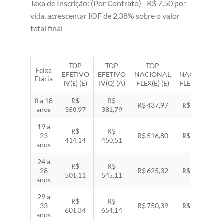
Taxa de Inscrição: (Por Contrato) - R$ 7,50 por
vida, acrescentar IOF de 2,38% sobre o valor
total final
TOP
TOP
TOP
TOP
Faixa
EFETIVO
EFETIVO
NACIONAL
NACIONAL
Etária
IV(E) (E)
IV(Q) (A)
FLEX(E) (E)
FLEX(Q) (A)
0 a 18
R$
R$
R$ 437,97
R$ 451,33
anos
350,97
381,79
19 a
R$
R$
23
R$ 516,80
R$ 532,57
414,14
450,51
anos
24 a
R$
R$
28
R$ 625,32
R$ 644,40
501,11
545,11
anos
29 a
R$
R$
33
R$ 750,39
R$ 773,29
601,34
654,14
anos