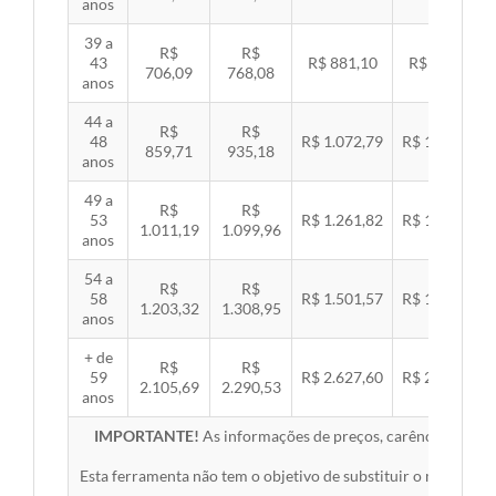
anos
39 a
R$
R$
43
R$ 881,10
R$ 907,99
706,09
768,08
anos
44 a
R$
R$
48
R$ 1.072,79
R$ 1.105,53
859,71
935,18
anos
49 a
R$
R$
53
R$ 1.261,82
R$ 1.300,32
1.011,19
1.099,96
anos
54 a
R$
R$
58
R$ 1.501,57
R$ 1.547,38
1.203,32
1.308,95
anos
+ de
R$
R$
59
R$ 2.627,60
R$ 2.707,76
2.105,69
2.290,53
anos
IMPORTANTE!
As informações de preços, carências, redes,
Esta ferramenta não tem o objetivo de substituir o material 