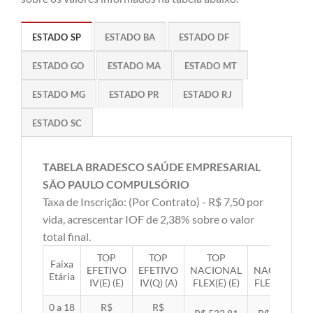
ESTADO SP
ESTADO BA
ESTADO DF
ESTADO GO
ESTADO MA
ESTADO MT
ESTADO MG
ESTADO PR
ESTADO RJ
ESTADO SC
TABELA BRADESCO SAÚDE EMPRESARIAL
SÃO PAULO COMPULSÓRIO
Taxa de Inscrição: (Por Contrato) - R$ 7,50 por
vida, acrescentar IOF de 2,38% sobre o valor
total final.
TOP
TOP
TOP
TOP
Faixa
EFETIVO
EFETIVO
NACIONAL
NACIONAL
Etária
IV(E) (E)
IV(Q) (A)
FLEX(E) (E)
FLEX(Q) (A)
0 a 18
R$
R$