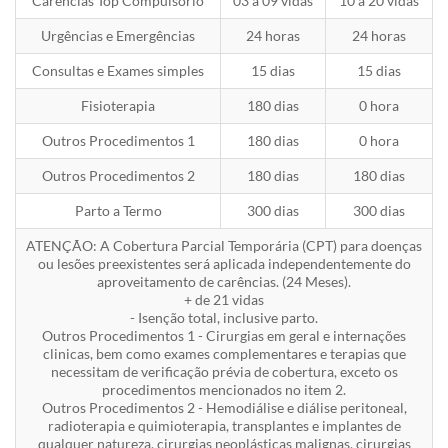
Carências Top Compulsório
03 a 09 vidas
10 a 20 vidas
Urgências e Emergências
24 horas
24 horas
Consultas e Exames simples
15 dias
15 dias
Fisioterapia
180 dias
0 hora
Outros Procedimentos 1
180 dias
0 hora
Outros Procedimentos 2
180 dias
180 dias
Parto a Termo
300 dias
300 dias
ATENÇÃO: A Cobertura Parcial Temporária (CPT) para doenças
ou lesões preexistentes será aplicada independentemente do
aproveitamento de carências. (24 Meses).
+ de 21 vidas
- Isenção total, inclusive parto.
Outros Procedimentos 1 - Cirurgias em geral e internações
clinicas, bem como exames complementares e terapias que
necessitam de verificação prévia de cobertura, exceto os
procedimentos mencionados no item 2.
Outros Procedimentos 2 - Hemodiálise e diálise peritoneal,
radioterapia e quimioterapia, transplantes e implantes de
qualquer natureza, cirurgias neoplásticas malignas, cirurgias