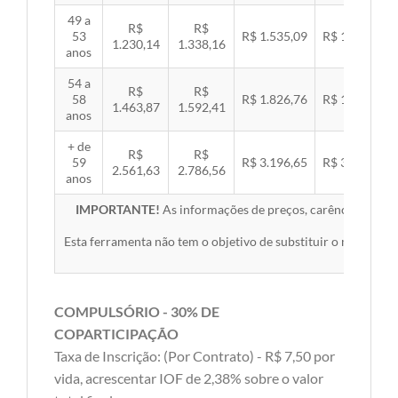
49 a
R$
R$
53
R$ 1.535,09
R$ 1.581,89
1.230,14
1.338,16
anos
54 a
R$
R$
58
R$ 1.826,76
R$ 1.882,45
1.463,87
1.592,41
anos
+ de
R$
R$
59
R$ 3.196,65
R$ 3.294,10
2.561,63
2.786,56
anos
IMPORTANTE!
As informações de preços, carências, redes,
Esta ferramenta não tem o objetivo de substituir o material 
COMPULSÓRIO - 30% DE
COPARTICIPAÇÃO
Taxa de Inscrição: (Por Contrato) - R$ 7,50 por
vida, acrescentar IOF de 2,38% sobre o valor