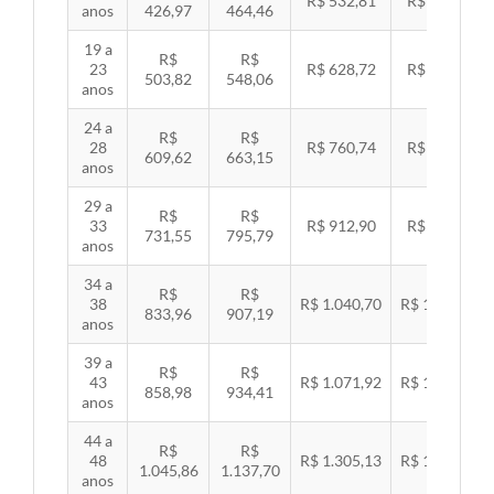
R$ 532,81
R$ 549,06
anos
426,97
464,46
19 a
R$
R$
23
R$ 628,72
R$ 647,89
503,82
548,06
anos
24 a
R$
R$
28
R$ 760,74
R$ 783,94
609,62
663,15
anos
29 a
R$
R$
33
R$ 912,90
R$ 940,74
731,55
795,79
anos
34 a
R$
R$
38
R$ 1.040,70
R$ 1.072,43
833,96
907,19
anos
39 a
R$
R$
43
R$ 1.071,92
R$ 1.104,60
858,98
934,41
anos
44 a
R$
R$
48
R$ 1.305,13
R$ 1.344,92
1.045,86
1.137,70
anos