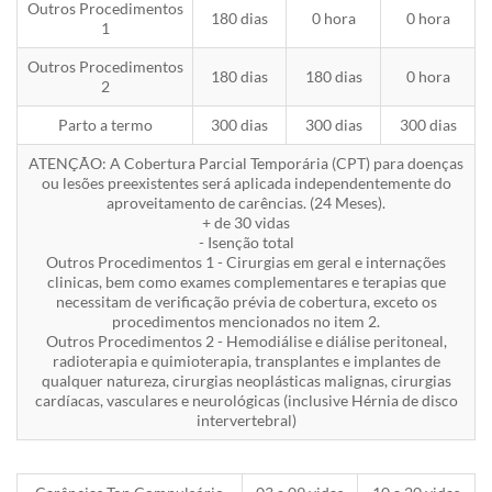
Outros Procedimentos
180 dias
0 hora
0 hora
1
Outros Procedimentos
180 dias
180 dias
0 hora
2
Parto a termo
300 dias
300 dias
300 dias
ATENÇÃO: A Cobertura Parcial Temporária (CPT) para doenças
ou lesões preexistentes será aplicada independentemente do
aproveitamento de carências. (24 Meses).
+ de 30 vidas
- Isenção total
Outros Procedimentos 1 - Cirurgias em geral e internações
clinicas, bem como exames complementares e terapias que
necessitam de verificação prévia de cobertura, exceto os
procedimentos mencionados no item 2.
Outros Procedimentos 2 - Hemodiálise e diálise peritoneal,
radioterapia e quimioterapia, transplantes e implantes de
qualquer natureza, cirurgias neoplásticas malignas, cirurgias
cardíacas, vasculares e neurológicas (inclusive Hérnia de disco
intervertebral)