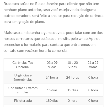
Bradesco saúde no Rio de Janeiro para cliente que não tem
nenhum plano anterior, caso você esteja vindo de alguma
outra operadora, será feito a analise para redução de carência
para a migração de plano.
Mais caso ainda tenha alguma duvida, pode falar com um dos
nossos corretores que estão aqui no site, pelo whatsApp ou
preencher o formulario para contato que entraremos em
contato com você em horario comercial.
Carências Top
03 a 09
10 a 20
21 a 29
Opcional
Vidas
Vidas
Vidas
Urgências e
24 horas
24 horas
0 hora
Emergências
Consultas e Exames
15 dias
15 dias
0 hora
simples
Fisioterapia
180 dias
0 hora
0 hora