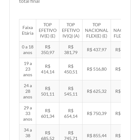
total final
TOP
TOP
TOP
TOP
Faixa
EFETIVO
EFETIVO
NACIONAL
NACIONAL
Etária
IV(E) (E)
IV(Q) (A)
FLEX(E) (E)
FLEX(Q) (A)
0 a 18
R$
R$
R$ 437,97
R$ 451,33
anos
350,97
381,79
19 a
R$
R$
23
R$ 516,80
R$ 532,57
414,14
450,51
anos
24 a
R$
R$
28
R$ 625,32
R$ 644,40
501,11
545,11
anos
29 a
R$
R$
33
R$ 750,39
R$ 773,29
601,34
654,14
anos
34 a
R$
R$
38
R$ 855,44
R$ 881,54
685,52
745,71