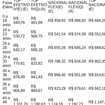
TOP
TOP
TOP
Faixa
NACIONAL
NACIONAL
EFETIVO
EFETIVO
NACIONA
Etária
FLEX(E)
FLEX(Q)
IV(E) (E)
IV(Q) (A)
(E)
(E)
(A)
0 a
R$
R$
18
R$ 458,93
R$ 486,93
R$ 468,2
449,76
481,99
anos
19 a
R$
R$
23
R$ 541,54
R$ 574,58
R$ 552,5
530,72
568,75
anos
24 a
R$
R$
28
R$ 655,26
R$ 695,24
R$ 668,6
642,17
688,18
anos
29 a
R$
R$
33
R$ 786,32
R$ 834,29
R$ 802,3
770,61
825,82
anos
34 a
R$
R$
38
R$ 896,40
R$ 951,08
R$ 914,6
878,49
941,43
anos
39 a
R$
R$
43
R$ 923,29
R$ 979,61
R$ 942,1
904,84
969,67
anos
44 a
R$
R$
R$
R$
48
R$ 1.147
1.101,70
1.180,63
1.124,16
1.192,73