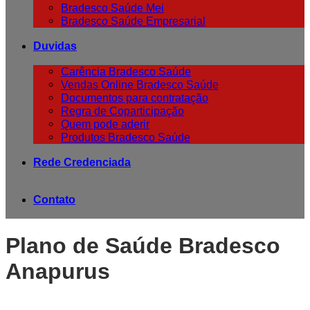
Bradesco Saúde Mei
Bradesco Saúde Empresarial
Duvidas
Carência Bradesco Saúde
Vendas Online Bradesco Saúde
Documentos para contratação
Regra de Coparticipação
Quem pode aderir
Produtos Bradesco Saúde
Rede Credenciada
Contato
Plano de Saúde Bradesco
Anapurus