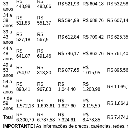
R$
R$
33
R$ 521,93
R$ 604,18
R$ 532,5
448,98
483,66
anos
34 a
R$
R$
38
R$ 594,99
R$ 688,76
R$ 607,1
511,83
551,37
anos
39 a
R$
R$
43
R$ 612,84
R$ 709,42
R$ 625,3
527,18
567,91
anos
44 a
R$
R$
48
R$ 746,17
R$ 863,76
R$ 761,4
641,87
691,46
anos
49 a
R$
R$
R$
53
R$ 877,65
R$ 895,5
754,97
813,30
1.015,95
anos
54 a
R$
R$
R$
R$
58
R$ 1.065,
898,41
967,83
1.044,40
1.208,98
anos
+ de
R$
R$
R$
R$
59
R$ 1.864,
1.572,13
1.693,61
1.827,60
2.115,59
anos
R$
R$
R$
R$
Total
R$ 7.474,
6.300,79
6.787,58
7.324,61
8.478,85
IMPORTANTE!
As informações de preços, carências, redes, r