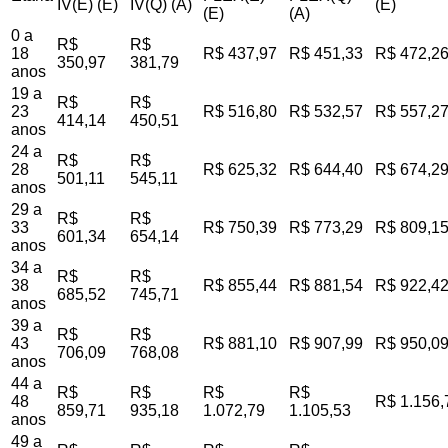
IV(E) (E)
IV(Q) (A)
(E)
(E)
(A)
0 a
R$
R$
18
R$ 437,97
R$ 451,33
R$ 472,2
350,97
381,79
anos
19 a
R$
R$
23
R$ 516,80
R$ 532,57
R$ 557,2
414,14
450,51
anos
24 a
R$
R$
28
R$ 625,32
R$ 644,40
R$ 674,2
501,11
545,11
anos
29 a
R$
R$
33
R$ 750,39
R$ 773,29
R$ 809,1
601,34
654,14
anos
34 a
R$
R$
38
R$ 855,44
R$ 881,54
R$ 922,4
685,52
745,71
anos
39 a
R$
R$
43
R$ 881,10
R$ 907,99
R$ 950,0
706,09
768,08
anos
44 a
R$
R$
R$
R$
48
R$ 1.156,
859,71
935,18
1.072,79
1.105,53
anos
49 a