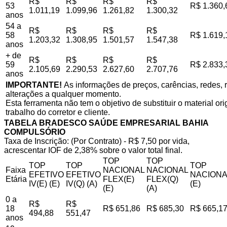
R$
R$
R$
R$
53
R$ 1.360,
1.011,19
1.099,96
1.261,82
1.300,32
anos
54 a
R$
R$
R$
R$
58
R$ 1.619,
1.203,32
1.308,95
1.501,57
1.547,38
anos
+ de
R$
R$
R$
R$
59
R$ 2.833,
2.105,69
2.290,53
2.627,60
2.707,76
anos
IMPORTANTE!
As informações de preços, carências, redes, r
alterações a qualquer momento.
Esta ferramenta não tem o objetivo de substituir o material o
trabalho do corretor e cliente.
TABELA BRADESCO SAÚDE EMPRESARIAL BAHIA
COMPULSÓRIO
Taxa de Inscrição: (Por Contrato) - R$ 7,50 por vida,
acrescentar IOF de 2,38% sobre o valor total final.
TOP
TOP
TOP
TOP
TOP
Faixa
NACIONAL
NACIONAL
EFETIVO
EFETIVO
NACIONA
Etária
FLEX(E)
FLEX(Q)
IV(E) (E)
IV(Q) (A)
(E)
(E)
(A)
0 a
R$
R$
18
R$ 651,86
R$ 685,30
R$ 665,1
494,88
551,47
anos