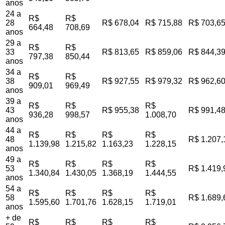
anos
24 a
R$
R$
28
R$ 678,04
R$ 715,88
R$ 703,6
664,48
708,69
anos
29 a
R$
R$
33
R$ 813,65
R$ 859,06
R$ 844,3
797,38
850,44
anos
34 a
R$
R$
38
R$ 927,55
R$ 979,32
R$ 962,6
909,01
969,49
anos
39 a
R$
R$
R$
43
R$ 955,38
R$ 991,4
936,28
998,57
1.008,70
anos
44 a
R$
R$
R$
R$
48
R$ 1.207,
1.139,98
1.215,82
1.163,23
1.228,15
anos
49 a
R$
R$
R$
R$
53
R$ 1.419,
1.340,84
1.430,05
1.368,19
1.444,55
anos
54 a
R$
R$
R$
R$
58
R$ 1.689,
1.595,60
1.701,76
1.628,15
1.719,01
anos
+ de
R$
R$
R$
R$