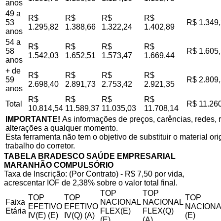
anos
49 a
R$
R$
R$
R$
53
R$ 1.349
1.295,82
1.388,66
1.322,24
1.402,89
anos
54 a
R$
R$
R$
R$
58
R$ 1.605
1.542,03
1.652,51
1.573,47
1.669,44
anos
+ de
R$
R$
R$
R$
59
R$ 2.809
2.698,40
2.891,73
2.753,42
2.921,35
anos
R$
R$
R$
R$
Total
R$ 11.26
10.814,54
11.589,37
11.035,03
11.708,14
IMPORTANTE!
As informações de preços, carências, redes, r
alterações a qualquer momento.
Esta ferramenta não tem o objetivo de substituir o material o
trabalho do corretor.
TABELA BRADESCO SAÚDE EMPRESARIAL
MARANHÃO COMPULSÓRIO
Taxa de Inscrição: (Por Contrato) - R$ 7,50 por vida,
acrescentar IOF de 2,38% sobre o valor total final.
TOP
TOP
TOP
TOP
TOP
Faixa
NACIONAL
NACIONAL
EFETIVO
EFETIVO
NACIONA
Etária
FLEX(E)
FLEX(Q)
IV(E) (E)
IV(Q) (A)
(E)
(E)
(A)