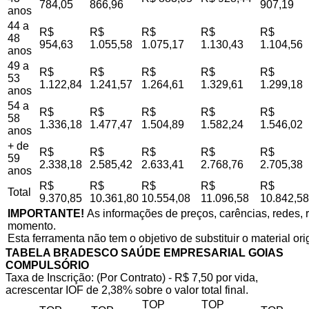
784,05
866,96
907,19
anos
44 a
R$
R$
R$
R$
R$
48
954,63
1.055,58
1.075,17
1.130,43
1.104,56
anos
49 a
R$
R$
R$
R$
R$
53
1.122,84
1.241,57
1.264,61
1.329,61
1.299,18
anos
54 a
R$
R$
R$
R$
R$
58
1.336,18
1.477,47
1.504,89
1.582,24
1.546,02
anos
+ de
R$
R$
R$
R$
R$
59
2.338,18
2.585,42
2.633,41
2.768,76
2.705,38
anos
R$
R$
R$
R$
R$
Total
9.370,85
10.361,80
10.554,08
11.096,58
10.842,58
IMPORTANTE!
As informações de preços, carências, redes, r
momento.
Esta ferramenta não tem o objetivo de substituir o material or
TABELA BRADESCO SAÚDE EMPRESARIAL GOIAS
COMPULSÓRIO
Taxa de Inscrição: (Por Contrato) - R$ 7,50 por vida,
acrescentar IOF de 2,38% sobre o valor total final.
TOP
TOP