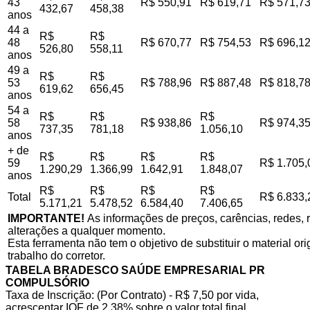
43
R$ 550,91
R$ 619,71
R$ 571,7
432,67
458,38
anos
44 a
R$
R$
48
R$ 670,77
R$ 754,53
R$ 696,1
526,80
558,11
anos
49 a
R$
R$
53
R$ 788,96
R$ 887,48
R$ 818,7
619,62
656,45
anos
54 a
R$
R$
R$
58
R$ 938,86
R$ 974,3
737,35
781,18
1.056,10
anos
+ de
R$
R$
R$
R$
59
R$ 1.705,
1.290,29
1.366,99
1.642,91
1.848,07
anos
R$
R$
R$
R$
Total
R$ 6.833,
5.171,21
5.478,52
6.584,40
7.406,65
IMPORTANTE!
As informações de preços, carências, redes, r
alterações a qualquer momento.
Esta ferramenta não tem o objetivo de substituir o material o
trabalho do corretor.
TABELA BRADESCO SAÚDE EMPRESARIAL PR
COMPULSÓRIO
Taxa de Inscrição: (Por Contrato) - R$ 7,50 por vida,
acrescentar IOF de 2,38% sobre o valor total final.