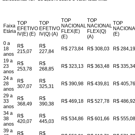
TOP
TOP
TOP
TOP
TOP
Faixa
NACIONAL
NACIONAL
EFETIVO
EFETIVO
NACIONA
Etária
FLEX(E)
FLEX(Q)
IV(E) (E)
IV(Q) (A)
(E)
(E)
(A)
0 a
R$
R$
18
R$ 273,84
R$ 308,03
R$ 284,1
215,07
227,84
anos
19 a
R$
R$
23
R$ 323,13
R$ 363,48
R$ 335,3
253,78
268,85
anos
24 a
R$
R$
28
R$ 390,98
R$ 439,81
R$ 405,7
307,07
325,31
anos
29 a
R$
R$
33
R$ 469,18
R$ 527,78
R$ 486,9
368,49
390,38
anos
34 a
R$
R$
38
R$ 534,86
R$ 601,66
R$ 555,0
420,07
445,03
anos
39 a
R$
R$