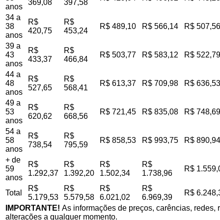
369,08
397,58
anos
34 a
R$
R$
38
R$ 489,10
R$ 566,14
R$ 507,5
420,75
453,24
anos
39 a
R$
R$
43
R$ 503,77
R$ 583,12
R$ 522,7
433,37
466,84
anos
44 a
R$
R$
48
R$ 613,37
R$ 709,98
R$ 636,5
527,65
568,41
anos
49 a
R$
R$
53
R$ 721,45
R$ 835,08
R$ 748,6
620,62
668,56
anos
54 a
R$
R$
58
R$ 858,53
R$ 993,75
R$ 890,9
738,54
795,59
anos
+ de
R$
R$
R$
R$
59
R$ 1.559,
1.292,37
1.392,20
1.502,34
1.738,96
anos
R$
R$
R$
R$
Total
R$ 6.248,
5.179,53
5.579,58
6.021,02
6.969,39
IMPORTANTE!
As informações de preços, carências, redes, r
alterações a qualquer momento.