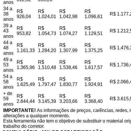
anos
34 a
R$
R$
R$
R$
38
R$ 1.177,
926,04
1.024,01
1.042,98
1.096,61
anos
39 a
R$
R$
R$
R$
43
R$ 1.212,
953,82
1.054,73
1.074,27
1.129,51
anos
44 a
R$
R$
R$
R$
48
R$ 1.476,
1.161,33
1.284,20
1.307,99
1.375,25
anos
49 a
R$
R$
R$
R$
53
R$ 1.736,
1.365,96
1.510,48
1.538,46
1.617,57
anos
54 a
R$
R$
R$
R$
58
R$ 2.066,
1.625,49
1.797,47
1.830,77
1.924,91
anos
+ de
R$
R$
R$
R$
59
R$ 3.615,
2.844,44
3.145,39
3.203,66
3.368,40
anos
IMPORTANTE!
As informações de preços, carências, redes, r
alterações a qualquer momento.
Esta ferramenta não tem o objetivo de substituir o material o
trabalho do corretor.