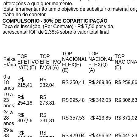
alterações a qualquer momento.
Esta ferramenta não tem o objetivo de substituir o material o
trabalho do corretor.
COMPULSÓRIO - 30% DE COPARTICIPAÇÃO
Taxa de Inscrição: (Por Contrato) - R$ 7,50 por vida,
acrescentar IOF de 2,38% sobre o valor total final
TOP
TOP
TOP
TOP
TOP
Faixa
NACIONAL
NACIONAL
EFETIVO
EFETIVO
NACIONA
Etária
FLEX(E)
FLEX(Q)
IV(E) (E)
IV(Q) (A)
(E)
(E)
(A)
0 a
R$
R$
18
R$ 250,41
R$ 289,86
R$ 259,8
215,41
232,04
anos
19 a
R$
R$
23
R$ 295,48
R$ 342,03
R$ 306,6
254,18
273,81
anos
24 a
R$
R$
28
R$ 357,53
R$ 413,85
R$ 371,0
307,56
331,31
anos
29 a
R$
R$
33
R$ 429,04
R$ 496,62
R$ 445,2