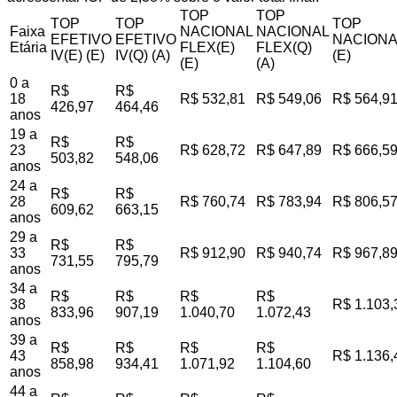
TOP
TOP
TOP
TOP
TOP
Faixa
NACIONAL
NACIONAL
EFETIVO
EFETIVO
NACIONA
Etária
FLEX(E)
FLEX(Q)
IV(E) (E)
IV(Q) (A)
(E)
(E)
(A)
0 a
R$
R$
18
R$ 532,81
R$ 549,06
R$ 564,9
426,97
464,46
anos
19 a
R$
R$
23
R$ 628,72
R$ 647,89
R$ 666,5
503,82
548,06
anos
24 a
R$
R$
28
R$ 760,74
R$ 783,94
R$ 806,5
609,62
663,15
anos
29 a
R$
R$
33
R$ 912,90
R$ 940,74
R$ 967,8
731,55
795,79
anos
34 a
R$
R$
R$
R$
38
R$ 1.103,
833,96
907,19
1.040,70
1.072,43
anos
39 a
R$
R$
R$
R$
43
R$ 1.136,
858,98
934,41
1.071,92
1.104,60
anos
44 a