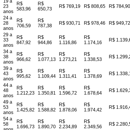
19 a
R$
R$
23
R$ 769,19
R$ 808,65
R$ 784,9
583,96
650,73
anos
24 a
R$
R$
28
R$ 930,71
R$ 978,46
R$ 949,7
706,59
787,38
anos
29 a
R$
R$
R$
R$
33
R$ 1.139,
847,92
944,86
1.116,86
1.174,16
anos
34 a
R$
R$
R$
R$
38
R$ 1.299,
966,62
1.077,13
1.273,21
1.338,53
anos
39 a
R$
R$
R$
R$
43
R$ 1.338,
995,62
1.109,44
1.311,41
1.378,69
anos
44 a
R$
R$
R$
R$
48
R$ 1.629,
1.212,23
1.350,81
1.596,72
1.678,64
anos
49 a
R$
R$
R$
R$
53
R$ 1.916,
1.425,82
1.588,82
1.878,06
1.974,42
anos
54 a
R$
R$
R$
R$
58
R$ 2.280,
1.696,73
1.890,70
2.234,89
2.349,56
anos