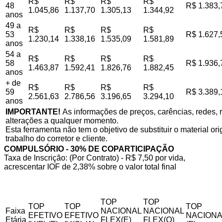
R$
R$
R$
R$
48
R$ 1.383,
1.045,86
1.137,70
1.305,13
1.344,92
anos
49 a
R$
R$
R$
R$
53
R$ 1.627,
1.230,14
1.338,16
1.535,09
1.581,89
anos
54 a
R$
R$
R$
R$
58
R$ 1.936,
1.463,87
1.592,41
1.826,76
1.882,45
anos
+ de
R$
R$
R$
R$
59
R$ 3.389,
2.561,63
2.786,56
3.196,65
3.294,10
anos
IMPORTANTE!
As informações de preços, carências, redes, r
alterações a qualquer momento.
Esta ferramenta não tem o objetivo de substituir o material o
trabalho do corretor e cliente.
COMPULSÓRIO - 30% DE COPARTICIPAÇÃO
Taxa de Inscrição: (Por Contrato) - R$ 7,50 por vida,
acrescentar IOF de 2,38% sobre o valor total final
TOP
TOP
TOP
TOP
TOP
Faixa
NACIONAL
NACIONAL
EFETIVO
EFETIVO
NACIONA
Etária
FLEX(E)
FLEX(Q)