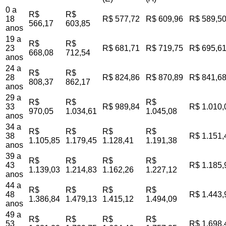
0 a
R$
R$
18
R$ 577,72
R$ 609,96
R$ 589,5
566,17
603,85
anos
19 a
R$
R$
23
R$ 681,71
R$ 719,75
R$ 695,6
668,08
712,54
anos
24 a
R$
R$
28
R$ 824,86
R$ 870,89
R$ 841,6
808,37
862,17
anos
29 a
R$
R$
R$
33
R$ 989,84
R$ 1.010,
970,05
1.034,61
1.045,08
anos
34 a
R$
R$
R$
R$
38
R$ 1.151,
1.105,85
1.179,45
1.128,41
1.191,38
anos
39 a
R$
R$
R$
R$
43
R$ 1.185,
1.139,03
1.214,83
1.162,26
1.227,12
anos
44 a
R$
R$
R$
R$
48
R$ 1.443,
1.386,84
1.479,13
1.415,12
1.494,09
anos
49 a
R$
R$
R$
R$
53
R$ 1.698,