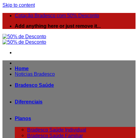
Skip to content
Cotação Bradesco com 50% Desconto
Add anything here or just remove it...
Home
Noticias Bradesco
Bradesco Saúde
Diferenciais
Planos
Bradesco Saúde Individual
Bradesco Saúde Familiar