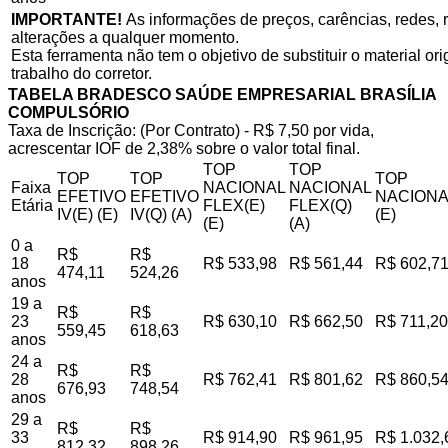
IMPORTANTE!
As informações de preços, carências, redes, r
alterações a qualquer momento.
Esta ferramenta não tem o objetivo de substituir o material o
trabalho do corretor.
TABELA BRADESCO SAÚDE EMPRESARIAL BRASÍLIA
COMPULSÓRIO
Taxa de Inscrição: (Por Contrato) - R$ 7,50 por vida,
acrescentar IOF de 2,38% sobre o valor total final.
TOP
TOP
TOP
TOP
TOP
Faixa
NACIONAL
NACIONAL
EFETIVO
EFETIVO
NACIONA
Etária
FLEX(E)
FLEX(Q)
IV(E) (E)
IV(Q) (A)
(E)
(E)
(A)
0 a
R$
R$
18
R$ 533,98
R$ 561,44
R$ 602,7
474,11
524,26
anos
19 a
R$
R$
23
R$ 630,10
R$ 662,50
R$ 711,20
559,45
618,63
anos
24 a
R$
R$
28
R$ 762,41
R$ 801,62
R$ 860,5
676,93
748,54
anos
29 a
R$
R$
33
R$ 914,90
R$ 961,95
R$ 1.032,
812,32
898,26