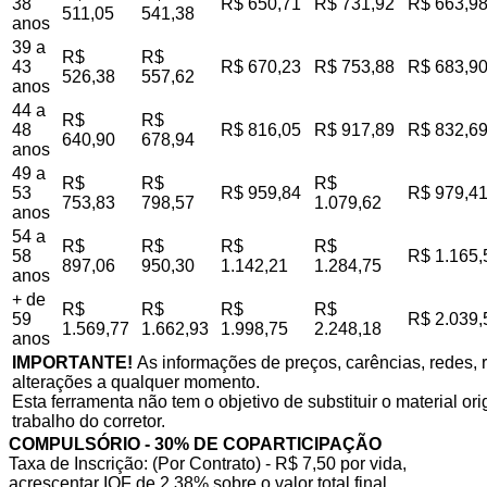
38
R$ 650,71
R$ 731,92
R$ 663,9
511,05
541,38
anos
39 a
R$
R$
43
R$ 670,23
R$ 753,88
R$ 683,9
526,38
557,62
anos
44 a
R$
R$
48
R$ 816,05
R$ 917,89
R$ 832,6
640,90
678,94
anos
49 a
R$
R$
R$
53
R$ 959,84
R$ 979,4
753,83
798,57
1.079,62
anos
54 a
R$
R$
R$
R$
58
R$ 1.165,
897,06
950,30
1.142,21
1.284,75
anos
+ de
R$
R$
R$
R$
59
R$ 2.039,
1.569,77
1.662,93
1.998,75
2.248,18
anos
IMPORTANTE!
As informações de preços, carências, redes, r
alterações a qualquer momento.
Esta ferramenta não tem o objetivo de substituir o material o
trabalho do corretor.
COMPULSÓRIO - 30% DE COPARTICIPAÇÃO
Taxa de Inscrição: (Por Contrato) - R$ 7,50 por vida,
acrescentar IOF de 2,38% sobre o valor total final