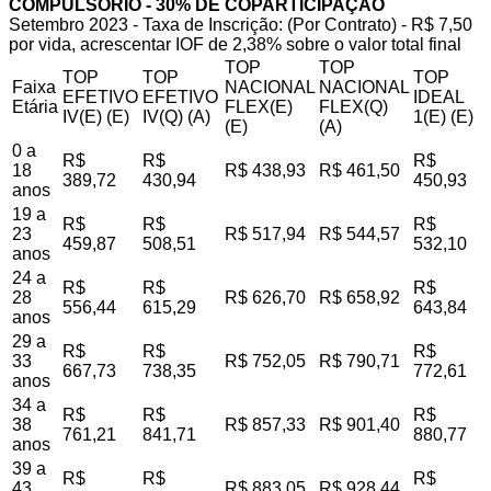
COMPULSÓRIO - 30% DE COPARTICIPAÇÃO
Setembro 2023 - Taxa de Inscrição: (Por Contrato) - R$ 7,50
por vida, acrescentar IOF de 2,38% sobre o valor total final
TOP
TOP
TOP
TOP
TOP
Faixa
NACIONAL
NACIONAL
EFETIVO
EFETIVO
IDEAL
Etária
FLEX(E)
FLEX(Q)
IV(E) (E)
IV(Q) (A)
1(E) (E)
(E)
(A)
0 a
R$
R$
R$
18
R$ 438,93
R$ 461,50
389,72
430,94
450,93
anos
19 a
R$
R$
R$
23
R$ 517,94
R$ 544,57
459,87
508,51
532,10
anos
24 a
R$
R$
R$
28
R$ 626,70
R$ 658,92
556,44
615,29
643,84
anos
29 a
R$
R$
R$
33
R$ 752,05
R$ 790,71
667,73
738,35
772,61
anos
34 a
R$
R$
R$
38
R$ 857,33
R$ 901,40
761,21
841,71
880,77
anos
39 a
R$
R$
R$
43
R$ 883,05
R$ 928,44