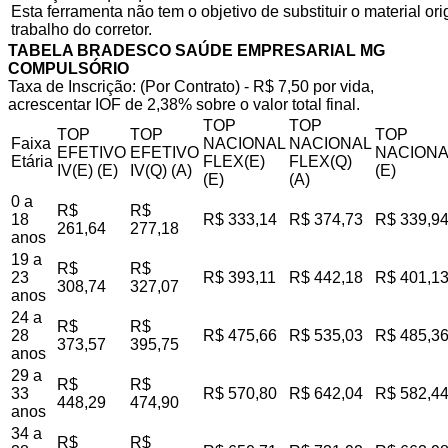
Esta ferramenta não tem o objetivo de substituir o material o
trabalho do corretor.
TABELA BRADESCO SAÚDE EMPRESARIAL MG
COMPULSÓRIO
Taxa de Inscrição: (Por Contrato) - R$ 7,50 por vida,
acrescentar IOF de 2,38% sobre o valor total final.
TOP
TOP
TOP
TOP
TOP
Faixa
NACIONAL
NACIONAL
EFETIVO
EFETIVO
NACIONA
Etária
FLEX(E)
FLEX(Q)
IV(E) (E)
IV(Q) (A)
(E)
(E)
(A)
0 a
R$
R$
18
R$ 333,14
R$ 374,73
R$ 339,9
261,64
277,18
anos
19 a
R$
R$
23
R$ 393,11
R$ 442,18
R$ 401,1
308,74
327,07
anos
24 a
R$
R$
28
R$ 475,66
R$ 535,03
R$ 485,3
373,57
395,75
anos
29 a
R$
R$
33
R$ 570,80
R$ 642,04
R$ 582,4
448,29
474,90
anos
34 a
R$
R$