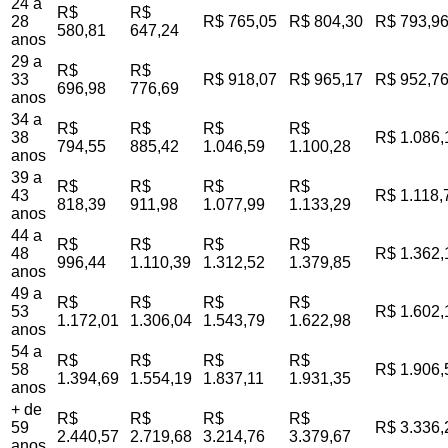
24 a
R$
R$
28
R$ 765,05
R$ 804,30
R$ 793,9
580,81
647,24
anos
29 a
R$
R$
33
R$ 918,07
R$ 965,17
R$ 952,7
696,98
776,69
anos
34 a
R$
R$
R$
R$
38
R$ 1.086,
794,55
885,42
1.046,59
1.100,28
anos
39 a
R$
R$
R$
R$
43
R$ 1.118,
818,39
911,98
1.077,99
1.133,29
anos
44 a
R$
R$
R$
R$
48
R$ 1.362,
996,44
1.110,39
1.312,52
1.379,85
anos
49 a
R$
R$
R$
R$
53
R$ 1.602,
1.172,01
1.306,04
1.543,79
1.622,98
anos
54 a
R$
R$
R$
R$
58
R$ 1.906,
1.394,69
1.554,19
1.837,11
1.931,35
anos
+ de
R$
R$
R$
R$
59
R$ 3.336,
2.440,57
2.719,68
3.214,76
3.379,67
anos