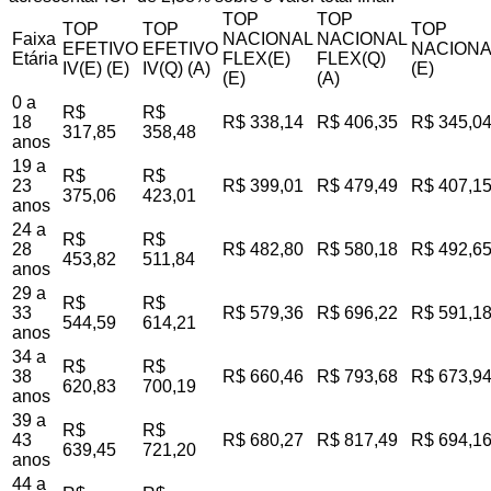
TOP
TOP
TOP
TOP
TOP
Faixa
NACIONAL
NACIONAL
EFETIVO
EFETIVO
NACIONA
Etária
FLEX(E)
FLEX(Q)
IV(E) (E)
IV(Q) (A)
(E)
(E)
(A)
0 a
R$
R$
18
R$ 338,14
R$ 406,35
R$ 345,0
317,85
358,48
anos
19 a
R$
R$
23
R$ 399,01
R$ 479,49
R$ 407,1
375,06
423,01
anos
24 a
R$
R$
28
R$ 482,80
R$ 580,18
R$ 492,6
453,82
511,84
anos
29 a
R$
R$
33
R$ 579,36
R$ 696,22
R$ 591,1
544,59
614,21
anos
34 a
R$
R$
38
R$ 660,46
R$ 793,68
R$ 673,9
620,83
700,19
anos
39 a
R$
R$
43
R$ 680,27
R$ 817,49
R$ 694,1
639,45
721,20
anos
44 a