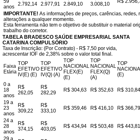
59
R$ 2.956,
2.792,14
2.977,91
2.849,10
3.008,10
anos
IMPORTANTE!
As informações de preços, carências, redes, r
alterações a qualquer momento.
Esta ferramenta não tem o objetivo de substituir o material o
trabalho do corretor.
TABELA BRADESCO SAÚDE EMPRESARIAL SANTA
CATARINA COMPULSÓRIO
Taxa de Inscrição: (Por Contrato) - R$ 7,50 por vida,
acrescentar IOF de 2,38% sobre o valor total final.
TOP
TOP
TOP
TOP
TOP
Faixa
NACIONAL
NACIONAL
EFETIVO
EFETIVO
NACIONA
Etária
FLEX(E)
FLEX(Q)
IV(E) (E)
IV(Q) (A)
(E)
(E)
(A)
0 a
R$
R$
18
R$ 304,63
R$ 352,63
R$ 310,8
262,05
282,29
anos
19 a
R$
R$
23
R$ 359,46
R$ 416,10
R$ 366,7
309,22
333,10
anos
24 a
R$
R$
28
R$ 434,94
R$ 503,48
R$ 443,8
374,15
403,05
anos
29 a