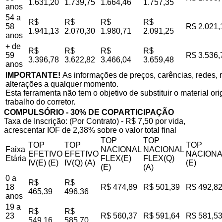
1.631,20
1.739,75
1.664,46
1.757,35
anos
54 a
R$
R$
R$
R$
58
R$ 2.021,
1.941,13
2.070,30
1.980,71
2.091,25
anos
+ de
R$
R$
R$
R$
59
R$ 3.536,
3.396,78
3.622,82
3.466,04
3.659,48
anos
IMPORTANTE!
As informações de preços, carências, redes, r
alterações a qualquer momento.
Esta ferramenta não tem o objetivo de substituir o material o
trabalho do corretor.
COMPULSÓRIO - 30% DE COPARTICIPAÇÃO
Taxa de Inscrição: (Por Contrato) - R$ 7,50 por vida,
acrescentar IOF de 2,38% sobre o valor total final
TOP
TOP
TOP
TOP
TOP
Faixa
NACIONAL
NACIONAL
EFETIVO
EFETIVO
NACIONA
Etária
FLEX(E)
FLEX(Q)
IV(E) (E)
IV(Q) (A)
(E)
(E)
(A)
0 a
R$
R$
18
R$ 474,89
R$ 501,39
R$ 492,8
465,39
496,36
anos
19 a
R$
R$
23
R$ 560,37
R$ 591,64
R$ 581,5
549,16
585,70