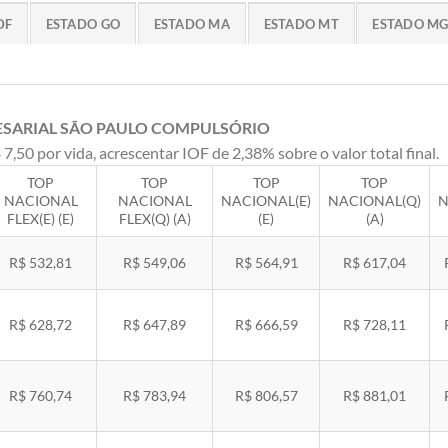
DF
ESTADO GO
ESTADO MA
ESTADO MT
ESTADO M
ESARIAL SÃO PAULO COMPULSÓRIO
 7,50 por vida, acrescentar IOF de 2,38% sobre o valor total final.
TOP
TOP
TOP
TOP
NACIONAL
NACIONAL
NACIONAL(E)
NACIONAL(Q)
N
FLEX(E) (E)
FLEX(Q) (A)
(E)
(A)
R$ 532,81
R$ 549,06
R$ 564,91
R$ 617,04
R$ 628,72
R$ 647,89
R$ 666,59
R$ 728,11
R$ 760,74
R$ 783,94
R$ 806,57
R$ 881,01