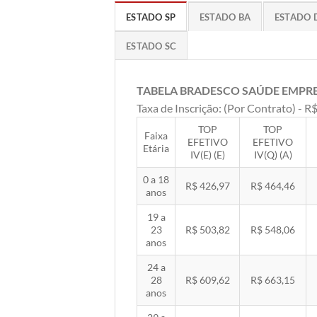
ESTADO SP
ESTADO BA
ESTADO 
ESTADO SC
TABELA BRADESCO SAÚDE EMPR
Taxa de Inscrição: (Por Contrato) - R$
TOP
TOP
Faixa
EFETIVO
EFETIVO
Etária
IV(E) (E)
IV(Q) (A)
0 a 18
R$ 426,97
R$ 464,46
anos
19 a
23
R$ 503,82
R$ 548,06
anos
24 a
28
R$ 609,62
R$ 663,15
anos