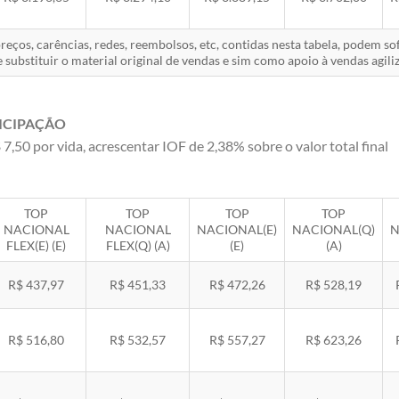
eços, carências, redes, reembolsos, etc, contidas nesta tabela, podem s
 substituir o material original de vendas e sim como apoio à vendas agiliz
ICIPAÇÃO
 7,50 por vida, acrescentar IOF de 2,38% sobre o valor total final
TOP
TOP
TOP
TOP
NACIONAL
NACIONAL
NACIONAL(E)
NACIONAL(Q)
N
FLEX(E) (E)
FLEX(Q) (A)
(E)
(A)
R$ 437,97
R$ 451,33
R$ 472,26
R$ 528,19
R$ 516,80
R$ 532,57
R$ 557,27
R$ 623,26