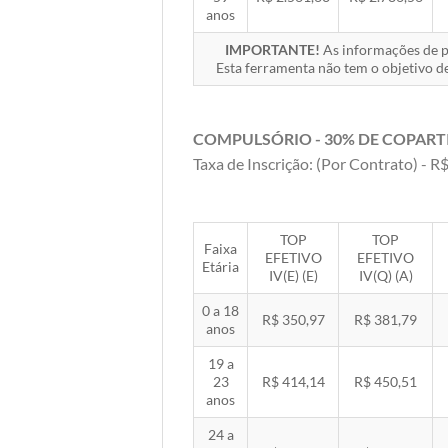
anos
IMPORTANTE!
As informações de pr
Esta ferramenta não tem o objetivo de
COMPULSÓRIO - 30% DE COPART
Taxa de Inscrição: (Por Contrato) - R$
TOP
TOP
Faixa
EFETIVO
EFETIVO
Etária
IV(E) (E)
IV(Q) (A)
0 a 18
R$ 350,97
R$ 381,79
anos
19 a
23
R$ 414,14
R$ 450,51
anos
24 a