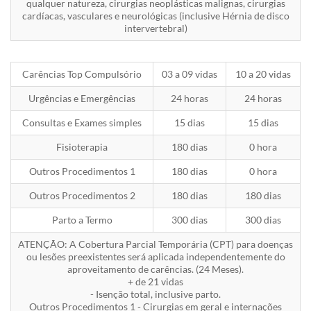
qualquer natureza, cirurgias neoplásticas malignas, cirurgias
cardíacas, vasculares e neurológicas (inclusive Hérnia de disco
intervertebral)
Carências Top Compulsório
03 a 09 vidas
10 a 20 vidas
Urgências e Emergências
24 horas
24 horas
Consultas e Exames simples
15 dias
15 dias
Fisioterapia
180 dias
0 hora
Outros Procedimentos 1
180 dias
0 hora
Outros Procedimentos 2
180 dias
180 dias
Parto a Termo
300 dias
300 dias
ATENÇÃO: A Cobertura Parcial Temporária (CPT) para doenças
ou lesões preexistentes será aplicada independentemente do
aproveitamento de carências. (24 Meses).
+ de 21 vidas
- Isenção total, inclusive parto.
Outros Procedimentos 1 - Cirurgias em geral e internações