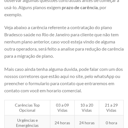
observar algumas questões contratuais antes de começar a
usá-lo. Alguns planos exigem
prazo de carência
, por
exemplo.
Veja abaixo a carência referente a contratação do plano
Bradesco saúde no Rio de Janeiro para cliente que não tem
nenhum plano anterior, caso você esteja vindo de alguma
outra operadora, será feito a analise para redução de carência
para a migração de plano.
Mais caso ainda tenha alguma duvida, pode falar com um dos
nossos corretores que estão aqui no site, pelo whatsApp ou
preencher o formulario para contato que entraremos em
contato com você em horario comercial.
Carências Top
03 a 09
10 a 20
21 a 29
Opcional
Vidas
Vidas
Vidas
Urgências e
24 horas
24 horas
0 hora
Emergências