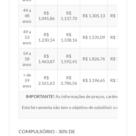
44 a
R$
R$
48
R$ 1.305,13
R$ 1.344,92
1.045,86
1.137,70
anos
49 a
R$
R$
53
R$ 1.535,09
R$ 1.581,89
1.230,14
1.338,16
anos
54 a
R$
R$
58
R$ 1.826,76
R$ 1.882,45
1.463,87
1.592,41
anos
+ de
R$
R$
59
R$ 3.196,65
R$ 3.294,10
2.561,63
2.786,56
anos
IMPORTANTE!
As informações de preços, carências, redes,
Esta ferramenta não tem o objetivo de substituir o material 
COMPULSÓRIO - 30% DE