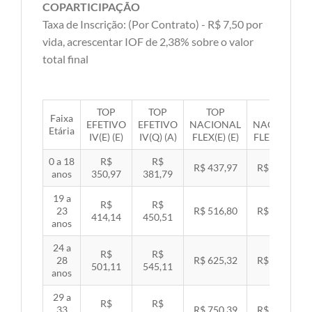
COPARTICIPAÇÃO
Taxa de Inscrição: (Por Contrato) - R$ 7,50 por
vida, acrescentar IOF de 2,38% sobre o valor
total final
TOP
TOP
TOP
TOP
Faixa
EFETIVO
EFETIVO
NACIONAL
NACIONAL
Etária
IV(E) (E)
IV(Q) (A)
FLEX(E) (E)
FLEX(Q) (A)
0 a 18
R$
R$
R$ 437,97
R$ 451,33
anos
350,97
381,79
19 a
R$
R$
23
R$ 516,80
R$ 532,57
414,14
450,51
anos
24 a
R$
R$
28
R$ 625,32
R$ 644,40
501,11
545,11
anos
29 a
R$
R$
33
R$ 750,39
R$ 773,29