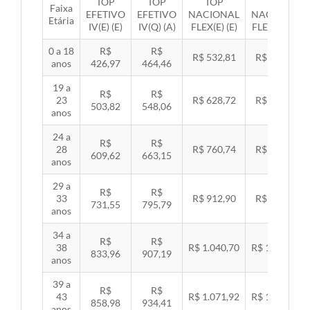
TOP
TOP
TOP
TOP
Faixa
EFETIVO
EFETIVO
NACIONAL
NACIONAL
Etária
IV(E) (E)
IV(Q) (A)
FLEX(E) (E)
FLEX(Q) (A)
0 a 18
R$
R$
R$ 532,81
R$ 549,06
anos
426,97
464,46
19 a
R$
R$
23
R$ 628,72
R$ 647,89
503,82
548,06
anos
24 a
R$
R$
28
R$ 760,74
R$ 783,94
609,62
663,15
anos
29 a
R$
R$
33
R$ 912,90
R$ 940,74
731,55
795,79
anos
34 a
R$
R$
38
R$ 1.040,70
R$ 1.072,43
833,96
907,19
anos
39 a
R$
R$
43
R$ 1.071,92
R$ 1.104,60
858,98
934,41
anos