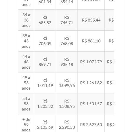
601,34
654,14
anos
34 a
R$
R$
38
R$ 855,44
R$ 881,54
685,52
745,71
anos
39 a
R$
R$
43
R$ 881,10
R$ 907,99
706,09
768,08
anos
44 a
R$
R$
48
R$ 1.072,79
R$ 1.105,53
859,71
935,18
anos
49 a
R$
R$
53
R$ 1.261,82
R$ 1.300,32
1.011,19
1.099,96
anos
54 a
R$
R$
58
R$ 1.501,57
R$ 1.547,38
1.203,32
1.308,95
anos
+ de
R$
R$
59
R$ 2.627,60
R$ 2.707,76
2.105,69
2.290,53
anos