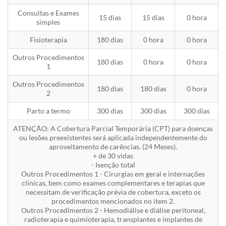
Consultas e Exames
15 dias
15 dias
0 hora
simples
Fisioterapia
180 dias
0 hora
0 hora
Outros Procedimentos
180 dias
0 hora
0 hora
1
Outros Procedimentos
180 dias
180 dias
0 hora
2
Parto a termo
300 dias
300 dias
300 dias
ATENÇÃO: A Cobertura Parcial Temporária (CPT) para doenças
ou lesões preexistentes será aplicada independentemente do
aproveitamento de carências. (24 Meses).
+ de 30 vidas
- Isenção total
Outros Procedimentos 1 - Cirurgias em geral e internações
clinicas, bem como exames complementares e terapias que
necessitam de verificação prévia de cobertura, exceto os
procedimentos mencionados no item 2.
Outros Procedimentos 2 - Hemodiálise e diálise peritoneal,
radioterapia e quimioterapia, transplantes e implantes de