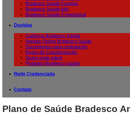
Bradesco Saúde Familiar
Bradesco Saúde Mei
Bradesco Saúde Empresarial
Duvidas
Carência Bradesco Saúde
Vendas Online Bradesco Saúde
Documentos para contratação
Regra de Coparticipação
Quem pode aderir
Produtos Bradesco Saúde
Rede Credenciada
Contato
Plano de Saúde Bradesco A