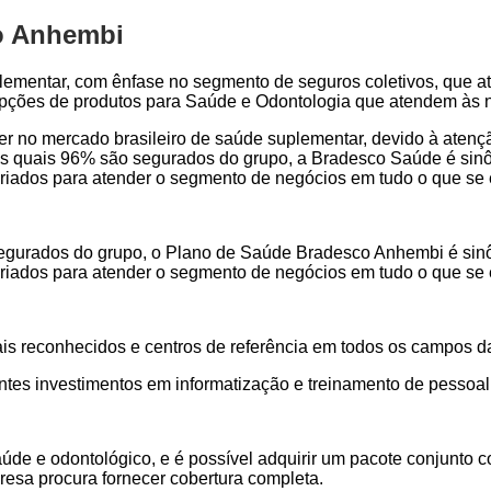
o Anhembi
lementar, com ênfase no segmento de seguros coletivos, que a
 opções de produtos para Saúde e Odontologia que atendem às 
der no mercado brasileiro de saúde suplementar, devido à aten
s quais 96% são segurados do grupo, a Bradesco Saúde é sinôn
s criados para atender o segmento de negócios em tudo o que se
gurados do grupo, o Plano de Saúde Bradesco Anhembi é sinôn
s criados para atender o segmento de negócios em tudo o que se
ais reconhecidos e centros de referência em todos os campos d
ntes investimentos em informatização e treinamento de pessoal
aúde e odontológico, e é possível adquirir um pacote conjunt
resa procura fornecer cobertura completa.