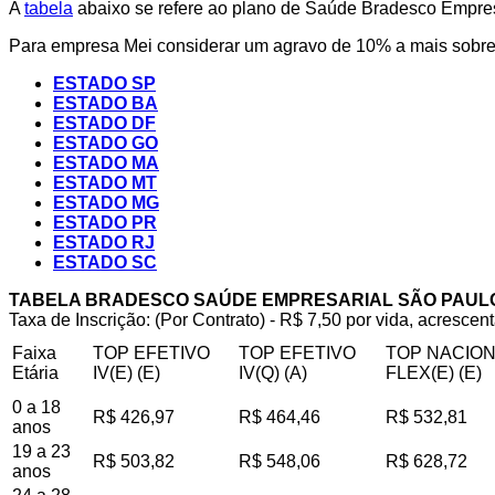
A
tabela
abaixo se refere ao plano de Saúde Bradesco Empresa
Para empresa Mei considerar um agravo de 10% a mais sobre 
ESTADO SP
ESTADO BA
ESTADO DF
ESTADO GO
ESTADO MA
ESTADO MT
ESTADO MG
ESTADO PR
ESTADO RJ
ESTADO SC
TABELA BRADESCO SAÚDE EMPRESARIAL SÃO PAUL
Taxa de Inscrição: (Por Contrato) - R$ 7,50 por vida, acrescent
Faixa
TOP EFETIVO
TOP EFETIVO
TOP NACIO
Etária
IV(E) (E)
IV(Q) (A)
FLEX(E) (E)
0 a 18
R$ 426,97
R$ 464,46
R$ 532,81
anos
19 a 23
R$ 503,82
R$ 548,06
R$ 628,72
anos