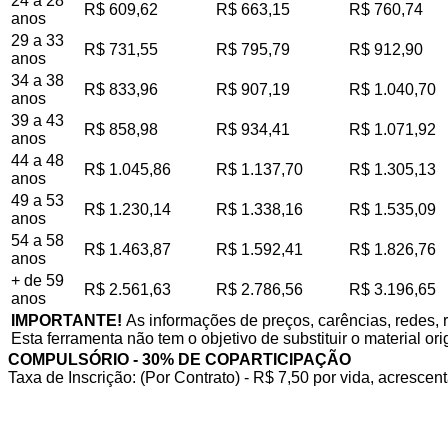
24 a 28
R$ 609,62
R$ 663,15
R$ 760,74
anos
29 a 33
R$ 731,55
R$ 795,79
R$ 912,90
anos
34 a 38
R$ 833,96
R$ 907,19
R$ 1.040,70
anos
39 a 43
R$ 858,98
R$ 934,41
R$ 1.071,92
anos
44 a 48
R$ 1.045,86
R$ 1.137,70
R$ 1.305,13
anos
49 a 53
R$ 1.230,14
R$ 1.338,16
R$ 1.535,09
anos
54 a 58
R$ 1.463,87
R$ 1.592,41
R$ 1.826,76
anos
+ de 59
R$ 2.561,63
R$ 2.786,56
R$ 3.196,65
anos
IMPORTANTE!
As informações de preços, carências, redes, 
Esta ferramenta não tem o objetivo de substituir o material or
COMPULSÓRIO - 30% DE COPARTICIPAÇÃO
Taxa de Inscrição: (Por Contrato) - R$ 7,50 por vida, acrescent