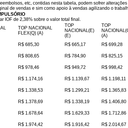
reembolsos, etc, contidas nesta tabela, podem sofrer alteraçõe
iginal de vendas e sim como apoio à vendas agilizando o trabalho
MPULSÓRIO
ar IOF de 2,38% sobre o valor total final.
TOP
TOP
NAL
TOP NACIONAL
NACIONAL(E)
NACIONAL(
FLEX(Q) (A)
(E)
(A)
R$ 685,30
R$ 665,17
R$ 699,28
R$ 808,65
R$ 784,90
R$ 825,15
R$ 978,46
R$ 949,72
R$ 998,42
R$ 1.174,16
R$ 1.139,67
R$ 1.198,11
R$ 1.338,53
R$ 1.299,21
R$ 1.365,83
R$ 1.378,69
R$ 1.338,19
R$ 1.406,80
R$ 1.678,64
R$ 1.629,33
R$ 1.712,86
R$ 1.974,42
R$ 1.916,42
R$ 2.014,67