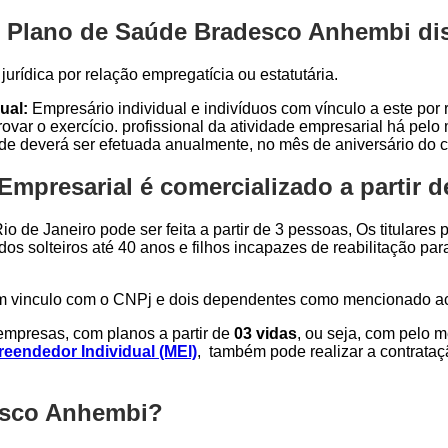
 Plano de Saúde Bradesco Anhembi dis
urídica por relação empregatícia ou estatutária.
ual:
Empresário individual e indivíduos com vínculo a este por r
var o exercício. profissional da atividade empresarial há pel
ade deverá ser efetuada anualmente, no mês de aniversário do c
presarial é comercializado a partir d
o de Janeiro pode ser feita a partir de 3 pessoas, Os titulares
dos solteiros até 40 anos e filhos incapazes de reabilitação p
om vinculo com o CNPj e dois dependentes como mencionado a
mpresas, com planos a partir de
03 vidas
, ou seja, com pelo 
eendedor Individual (MEI)
, também pode realizar a contrata
esco Anhembi?