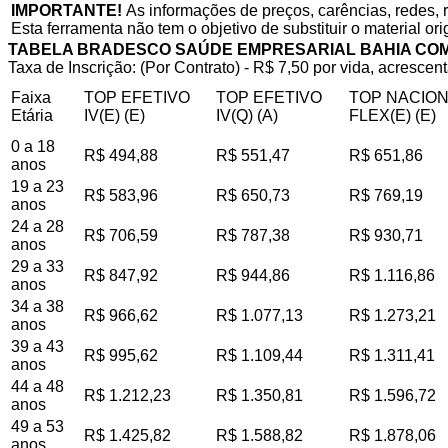
IMPORTANTE!
As informações de preços, carências, redes, 
Esta ferramenta não tem o objetivo de substituir o material or
TABELA BRADESCO SAÚDE EMPRESARIAL BAHIA CO
Taxa de Inscrição: (Por Contrato) - R$ 7,50 por vida, acrescent
Faixa
TOP EFETIVO
TOP EFETIVO
TOP NACIO
Etária
IV(E) (E)
IV(Q) (A)
FLEX(E) (E)
0 a 18
R$ 494,88
R$ 551,47
R$ 651,86
anos
19 a 23
R$ 583,96
R$ 650,73
R$ 769,19
anos
24 a 28
R$ 706,59
R$ 787,38
R$ 930,71
anos
29 a 33
R$ 847,92
R$ 944,86
R$ 1.116,86
anos
34 a 38
R$ 966,62
R$ 1.077,13
R$ 1.273,21
anos
39 a 43
R$ 995,62
R$ 1.109,44
R$ 1.311,41
anos
44 a 48
R$ 1.212,23
R$ 1.350,81
R$ 1.596,72
anos
49 a 53
R$ 1.425,82
R$ 1.588,82
R$ 1.878,06
anos