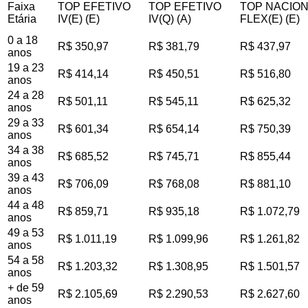
Faixa
TOP EFETIVO
TOP EFETIVO
TOP NACIO
Etária
IV(E) (E)
IV(Q) (A)
FLEX(E) (E)
0 a 18
R$ 350,97
R$ 381,79
R$ 437,97
anos
19 a 23
R$ 414,14
R$ 450,51
R$ 516,80
anos
24 a 28
R$ 501,11
R$ 545,11
R$ 625,32
anos
29 a 33
R$ 601,34
R$ 654,14
R$ 750,39
anos
34 a 38
R$ 685,52
R$ 745,71
R$ 855,44
anos
39 a 43
R$ 706,09
R$ 768,08
R$ 881,10
anos
44 a 48
R$ 859,71
R$ 935,18
R$ 1.072,79
anos
49 a 53
R$ 1.011,19
R$ 1.099,96
R$ 1.261,82
anos
54 a 58
R$ 1.203,32
R$ 1.308,95
R$ 1.501,57
anos
+ de 59
R$ 2.105,69
R$ 2.290,53
R$ 2.627,60
anos