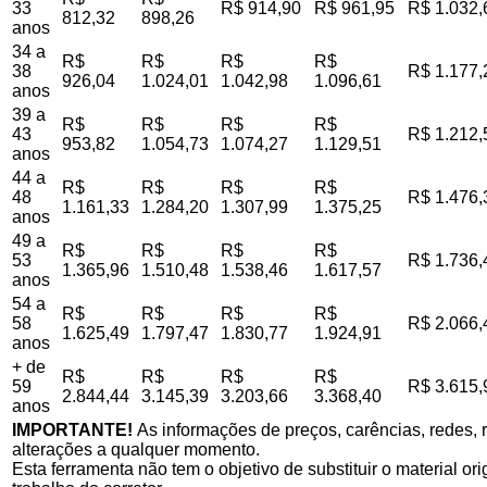
33
R$ 914,90
R$ 961,95
R$ 1.032,
812,32
898,26
anos
34 a
R$
R$
R$
R$
38
R$ 1.177,
926,04
1.024,01
1.042,98
1.096,61
anos
39 a
R$
R$
R$
R$
43
R$ 1.212,
953,82
1.054,73
1.074,27
1.129,51
anos
44 a
R$
R$
R$
R$
48
R$ 1.476,
1.161,33
1.284,20
1.307,99
1.375,25
anos
49 a
R$
R$
R$
R$
53
R$ 1.736,
1.365,96
1.510,48
1.538,46
1.617,57
anos
54 a
R$
R$
R$
R$
58
R$ 2.066,
1.625,49
1.797,47
1.830,77
1.924,91
anos
+ de
R$
R$
R$
R$
59
R$ 3.615,
2.844,44
3.145,39
3.203,66
3.368,40
anos
IMPORTANTE!
As informações de preços, carências, redes, r
alterações a qualquer momento.
Esta ferramenta não tem o objetivo de substituir o material o