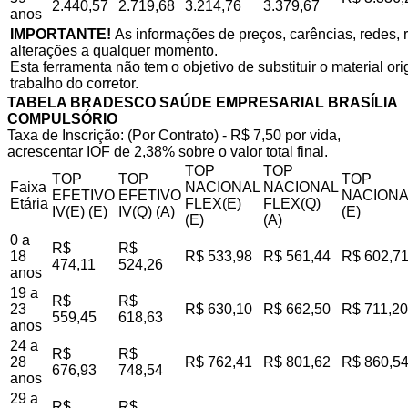
2.440,57
2.719,68
3.214,76
3.379,67
anos
IMPORTANTE!
As informações de preços, carências, redes, r
alterações a qualquer momento.
Esta ferramenta não tem o objetivo de substituir o material o
trabalho do corretor.
TABELA BRADESCO SAÚDE EMPRESARIAL BRASÍLIA
COMPULSÓRIO
Taxa de Inscrição: (Por Contrato) - R$ 7,50 por vida,
acrescentar IOF de 2,38% sobre o valor total final.
TOP
TOP
TOP
TOP
TOP
Faixa
NACIONAL
NACIONAL
EFETIVO
EFETIVO
NACIONA
Etária
FLEX(E)
FLEX(Q)
IV(E) (E)
IV(Q) (A)
(E)
(E)
(A)
0 a
R$
R$
18
R$ 533,98
R$ 561,44
R$ 602,7
474,11
524,26
anos
19 a
R$
R$
23
R$ 630,10
R$ 662,50
R$ 711,20
559,45
618,63
anos
24 a
R$
R$
28
R$ 762,41
R$ 801,62
R$ 860,5
676,93
748,54
anos
29 a
R$
R$