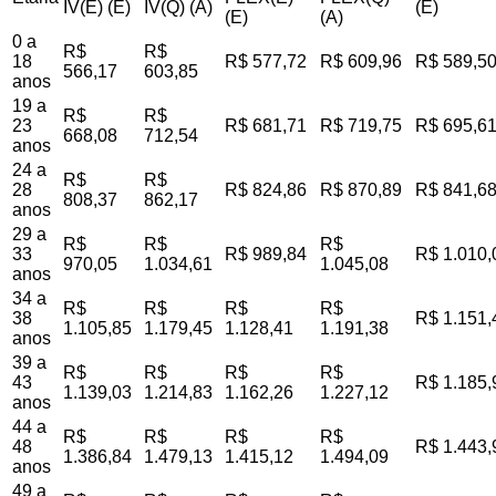
IV(E) (E)
IV(Q) (A)
(E)
(E)
(A)
0 a
R$
R$
18
R$ 577,72
R$ 609,96
R$ 589,5
566,17
603,85
anos
19 a
R$
R$
23
R$ 681,71
R$ 719,75
R$ 695,6
668,08
712,54
anos
24 a
R$
R$
28
R$ 824,86
R$ 870,89
R$ 841,6
808,37
862,17
anos
29 a
R$
R$
R$
33
R$ 989,84
R$ 1.010,
970,05
1.034,61
1.045,08
anos
34 a
R$
R$
R$
R$
38
R$ 1.151,
1.105,85
1.179,45
1.128,41
1.191,38
anos
39 a
R$
R$
R$
R$
43
R$ 1.185,
1.139,03
1.214,83
1.162,26
1.227,12
anos
44 a
R$
R$
R$
R$
48
R$ 1.443,
1.386,84
1.479,13
1.415,12
1.494,09
anos
49 a