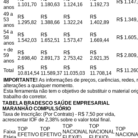
48
R$ 1.147
1.101,70
1.180,63
1.124,16
1.192,73
anos
49 a
R$
R$
R$
R$
53
R$ 1.349
1.295,82
1.388,66
1.322,24
1.402,89
anos
54 a
R$
R$
R$
R$
58
R$ 1.605
1.542,03
1.652,51
1.573,47
1.669,44
anos
+ de
R$
R$
R$
R$
59
R$ 2.809
2.698,40
2.891,73
2.753,42
2.921,35
anos
R$
R$
R$
R$
Total
R$ 11.26
10.814,54
11.589,37
11.035,03
11.708,14
IMPORTANTE!
As informações de preços, carências, redes, r
alterações a qualquer momento.
Esta ferramenta não tem o objetivo de substituir o material o
trabalho do corretor.
TABELA BRADESCO SAÚDE EMPRESARIAL
MARANHÃO COMPULSÓRIO
Taxa de Inscrição: (Por Contrato) - R$ 7,50 por vida,
acrescentar IOF de 2,38% sobre o valor total final.
TOP
TOP
TOP
TOP
TOP
Faixa
NACIONAL
NACIONAL
EFETIVO
EFETIVO
NACIONA
Etária
FLEX(E)
FLEX(Q)