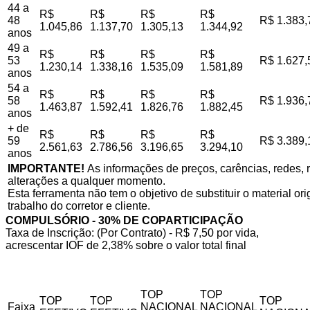
44 a
R$
R$
R$
R$
48
R$ 1.383,
1.045,86
1.137,70
1.305,13
1.344,92
anos
49 a
R$
R$
R$
R$
53
R$ 1.627,
1.230,14
1.338,16
1.535,09
1.581,89
anos
54 a
R$
R$
R$
R$
58
R$ 1.936,
1.463,87
1.592,41
1.826,76
1.882,45
anos
+ de
R$
R$
R$
R$
59
R$ 3.389,
2.561,63
2.786,56
3.196,65
3.294,10
anos
IMPORTANTE!
As informações de preços, carências, redes, r
alterações a qualquer momento.
Esta ferramenta não tem o objetivo de substituir o material o
trabalho do corretor e cliente.
COMPULSÓRIO - 30% DE COPARTICIPAÇÃO
Taxa de Inscrição: (Por Contrato) - R$ 7,50 por vida,
acrescentar IOF de 2,38% sobre o valor total final
TOP
TOP
TOP
TOP
TOP
Faixa
NACIONAL
NACIONAL