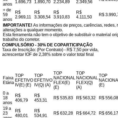
1.696,73
1.890,70
2.234,89
2.349,56
anos
+ de
R$
R$
R$
R$
59
R$ 3.990,
2.969,11
3.308,54
3.910,83
4.111,50
anos
IMPORTANTE!
As informações de preços, carências, redes, r
alterações a qualquer momento.
Esta ferramenta não tem o objetivo de substituir o material o
trabalho do corretor.
COMPULSÓRIO - 30% DE COPARTICIPAÇÃO
Taxa de Inscrição: (Por Contrato) - R$ 7,50 por vida,
acrescentar IOF de 2,38% sobre o valor total final
TOP
TOP
TOP
TOP
TOP
Faixa
NACIONAL
NACIONAL
EFETIVO
EFETIVO
NACIONA
Etária
FLEX(E)
FLEX(Q)
IV(E) (E)
IV(Q) (A)
(E)
(E)
(A)
0 a
R$
R$
18
R$ 535,83
R$ 563,32
R$ 556,0
406,79
453,31
anos
19 a
R$
R$
23
R$ 632,28
R$ 664,72
R$ 656,1
480,01
534,91
anos