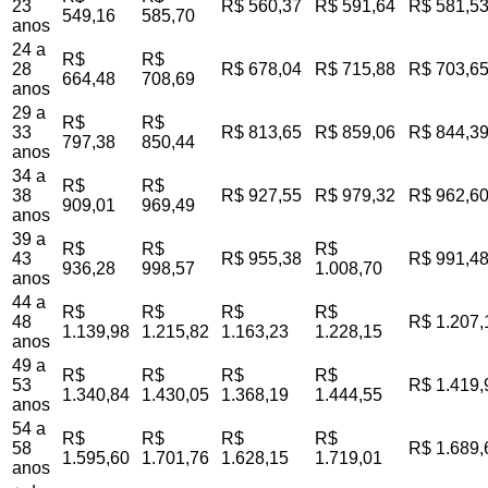
23
R$ 560,37
R$ 591,64
R$ 581,5
549,16
585,70
anos
24 a
R$
R$
28
R$ 678,04
R$ 715,88
R$ 703,6
664,48
708,69
anos
29 a
R$
R$
33
R$ 813,65
R$ 859,06
R$ 844,3
797,38
850,44
anos
34 a
R$
R$
38
R$ 927,55
R$ 979,32
R$ 962,6
909,01
969,49
anos
39 a
R$
R$
R$
43
R$ 955,38
R$ 991,4
936,28
998,57
1.008,70
anos
44 a
R$
R$
R$
R$
48
R$ 1.207,
1.139,98
1.215,82
1.163,23
1.228,15
anos
49 a
R$
R$
R$
R$
53
R$ 1.419,
1.340,84
1.430,05
1.368,19
1.444,55
anos
54 a
R$
R$
R$
R$
58
R$ 1.689,
1.595,60
1.701,76
1.628,15
1.719,01
anos