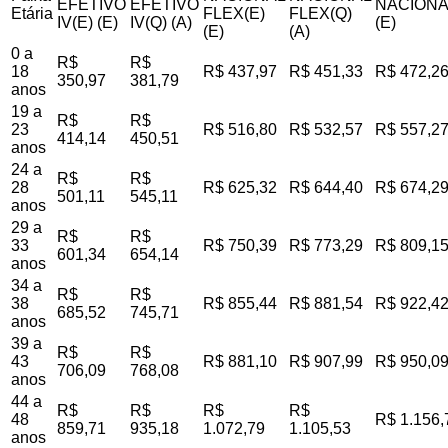
EFETIVO
EFETIVO
NACIONA
Etária
FLEX(E)
FLEX(Q)
IV(E) (E)
IV(Q) (A)
(E)
(E)
(A)
0 a
R$
R$
18
R$ 437,97
R$ 451,33
R$ 472,2
350,97
381,79
anos
19 a
R$
R$
23
R$ 516,80
R$ 532,57
R$ 557,2
414,14
450,51
anos
24 a
R$
R$
28
R$ 625,32
R$ 644,40
R$ 674,2
501,11
545,11
anos
29 a
R$
R$
33
R$ 750,39
R$ 773,29
R$ 809,1
601,34
654,14
anos
34 a
R$
R$
38
R$ 855,44
R$ 881,54
R$ 922,4
685,52
745,71
anos
39 a
R$
R$
43
R$ 881,10
R$ 907,99
R$ 950,0
706,09
768,08
anos
44 a
R$
R$
R$
R$
48
R$ 1.156,
859,71
935,18
1.072,79
1.105,53
anos