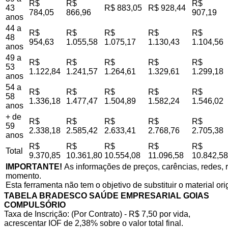
R$
R$
R$
43
R$ 883,05
R$ 928,44
784,05
866,96
907,19
anos
44 a
R$
R$
R$
R$
R$
48
954,63
1.055,58
1.075,17
1.130,43
1.104,56
anos
49 a
R$
R$
R$
R$
R$
53
1.122,84
1.241,57
1.264,61
1.329,61
1.299,18
anos
54 a
R$
R$
R$
R$
R$
58
1.336,18
1.477,47
1.504,89
1.582,24
1.546,02
anos
+ de
R$
R$
R$
R$
R$
59
2.338,18
2.585,42
2.633,41
2.768,76
2.705,38
anos
R$
R$
R$
R$
R$
Total
9.370,85
10.361,80
10.554,08
11.096,58
10.842,58
IMPORTANTE!
As informações de preços, carências, redes, r
momento.
Esta ferramenta não tem o objetivo de substituir o material or
TABELA BRADESCO SAÚDE EMPRESARIAL GOIAS
COMPULSÓRIO
Taxa de Inscrição: (Por Contrato) - R$ 7,50 por vida,
acrescentar IOF de 2,38% sobre o valor total final.