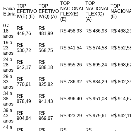
TOP
TOP
TOP
TOP
TOP
Faixa
NACIONAL
NACIONAL
EFETIVO
EFETIVO
NACIONA
Etária
FLEX(E)
FLEX(Q)
IV(E) (E)
IV(Q) (A)
(E)
(E)
(A)
0 a
R$
R$
18
R$ 458,93
R$ 486,93
R$ 468,2
449,76
481,99
anos
19 a
R$
R$
23
R$ 541,54
R$ 574,58
R$ 552,5
530,72
568,75
anos
24 a
R$
R$
28
R$ 655,26
R$ 695,24
R$ 668,6
642,17
688,18
anos
29 a
R$
R$
33
R$ 786,32
R$ 834,29
R$ 802,3
770,61
825,82
anos
34 a
R$
R$
38
R$ 896,40
R$ 951,08
R$ 914,6
878,49
941,43
anos
39 a
R$
R$
43
R$ 923,29
R$ 979,61
R$ 942,1
904,84
969,67
anos
44 a
R$
R$
R$
R$