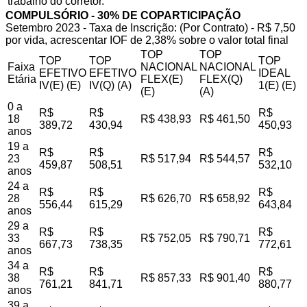
trabalho do corretor.
COMPULSÓRIO - 30% DE COPARTICIPAÇÃO
Setembro 2023 - Taxa de Inscrição: (Por Contrato) - R$ 7,50
por vida, acrescentar IOF de 2,38% sobre o valor total final
TOP
TOP
TOP
TOP
TOP
Faixa
NACIONAL
NACIONAL
EFETIVO
EFETIVO
IDEAL
Etária
FLEX(E)
FLEX(Q)
IV(E) (E)
IV(Q) (A)
1(E) (E)
(E)
(A)
0 a
R$
R$
R$
18
R$ 438,93
R$ 461,50
389,72
430,94
450,93
anos
19 a
R$
R$
R$
23
R$ 517,94
R$ 544,57
459,87
508,51
532,10
anos
24 a
R$
R$
R$
28
R$ 626,70
R$ 658,92
556,44
615,29
643,84
anos
29 a
R$
R$
R$
33
R$ 752,05
R$ 790,71
667,73
738,35
772,61
anos
34 a
R$
R$
R$
38
R$ 857,33
R$ 901,40
761,21
841,71
880,77
anos
39 a