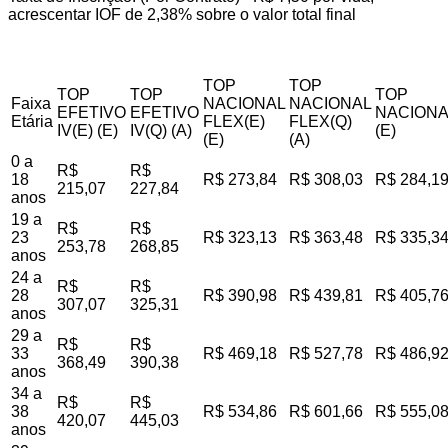
acrescentar IOF de 2,38% sobre o valor total final
TOP
TOP
TOP
TOP
TOP
Faixa
NACIONAL
NACIONAL
EFETIVO
EFETIVO
NACIONA
Etária
FLEX(E)
FLEX(Q)
IV(E) (E)
IV(Q) (A)
(E)
(E)
(A)
0 a
R$
R$
18
R$ 273,84
R$ 308,03
R$ 284,1
215,07
227,84
anos
19 a
R$
R$
23
R$ 323,13
R$ 363,48
R$ 335,3
253,78
268,85
anos
24 a
R$
R$
28
R$ 390,98
R$ 439,81
R$ 405,7
307,07
325,31
anos
29 a
R$
R$
33
R$ 469,18
R$ 527,78
R$ 486,9
368,49
390,38
anos
34 a
R$
R$
38
R$ 534,86
R$ 601,66
R$ 555,0
420,07
445,03
anos