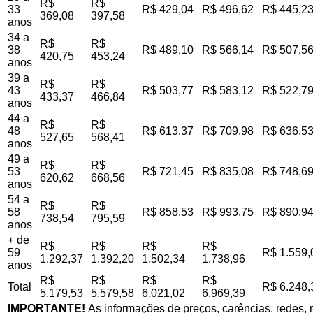
R$
R$
33
R$ 429,04
R$ 496,62
R$ 445,2
369,08
397,58
anos
34 a
R$
R$
38
R$ 489,10
R$ 566,14
R$ 507,5
420,75
453,24
anos
39 a
R$
R$
43
R$ 503,77
R$ 583,12
R$ 522,7
433,37
466,84
anos
44 a
R$
R$
48
R$ 613,37
R$ 709,98
R$ 636,5
527,65
568,41
anos
49 a
R$
R$
53
R$ 721,45
R$ 835,08
R$ 748,6
620,62
668,56
anos
54 a
R$
R$
58
R$ 858,53
R$ 993,75
R$ 890,9
738,54
795,59
anos
+ de
R$
R$
R$
R$
59
R$ 1.559,
1.292,37
1.392,20
1.502,34
1.738,96
anos
R$
R$
R$
R$
Total
R$ 6.248,
5.179,53
5.579,58
6.021,02
6.969,39
IMPORTANTE!
As informações de preços, carências, redes, r