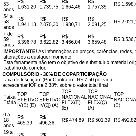
R$
R$
R$
R$
53
R$ 1.698,
1.631,20
1.739,75
1.664,46
1.757,35
anos
54 a
R$
R$
R$
R$
58
R$ 2.021,
1.941,13
2.070,30
1.980,71
2.091,25
anos
+ de
R$
R$
R$
R$
59
R$ 3.536,
3.396,78
3.622,82
3.466,04
3.659,48
anos
IMPORTANTE!
As informações de preços, carências, redes, r
alterações a qualquer momento.
Esta ferramenta não tem o objetivo de substituir o material o
trabalho do corretor.
COMPULSÓRIO - 30% DE COPARTICIPAÇÃO
Taxa de Inscrição: (Por Contrato) - R$ 7,50 por vida,
acrescentar IOF de 2,38% sobre o valor total final
TOP
TOP
TOP
TOP
TOP
Faixa
NACIONAL
NACIONAL
EFETIVO
EFETIVO
NACIONA
Etária
FLEX(E)
FLEX(Q)
IV(E) (E)
IV(Q) (A)
(E)
(E)
(A)
0 a
R$
R$
18
R$ 474,89
R$ 501,39
R$ 492,8
465,39
496,36
anos
19 a
R$
R$