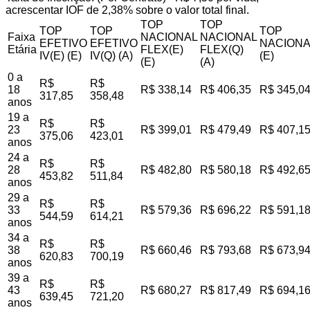
acrescentar IOF de 2,38% sobre o valor total final.
TOP
TOP
TOP
TOP
TOP
Faixa
NACIONAL
NACIONAL
EFETIVO
EFETIVO
NACIONA
Etária
FLEX(E)
FLEX(Q)
IV(E) (E)
IV(Q) (A)
(E)
(E)
(A)
0 a
R$
R$
18
R$ 338,14
R$ 406,35
R$ 345,0
317,85
358,48
anos
19 a
R$
R$
23
R$ 399,01
R$ 479,49
R$ 407,1
375,06
423,01
anos
24 a
R$
R$
28
R$ 482,80
R$ 580,18
R$ 492,6
453,82
511,84
anos
29 a
R$
R$
33
R$ 579,36
R$ 696,22
R$ 591,1
544,59
614,21
anos
34 a
R$
R$
38
R$ 660,46
R$ 793,68
R$ 673,9
620,83
700,19
anos
39 a
R$
R$
43
R$ 680,27
R$ 817,49
R$ 694,1
639,45
721,20
anos