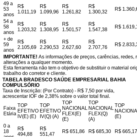
49 a
R$
R$
R$
R$
53
R$ 1.360,
1.011,19
1.099,96
1.261,82
1.300,32
anos
54 a
R$
R$
R$
R$
58
R$ 1.619,
1.203,32
1.308,95
1.501,57
1.547,38
anos
+ de
R$
R$
R$
R$
59
R$ 2.833,
2.105,69
2.290,53
2.627,60
2.707,76
anos
IMPORTANTE!
As informações de preços, carências, redes, r
alterações a qualquer momento.
Esta ferramenta não tem o objetivo de substituir o material o
trabalho do corretor e cliente.
TABELA BRADESCO SAÚDE EMPRESARIAL BAHIA
COMPULSÓRIO
Taxa de Inscrição: (Por Contrato) - R$ 7,50 por vida,
acrescentar IOF de 2,38% sobre o valor total final.
TOP
TOP
TOP
TOP
TOP
Faixa
NACIONAL
NACIONAL
EFETIVO
EFETIVO
NACIONA
Etária
FLEX(E)
FLEX(Q)
IV(E) (E)
IV(Q) (A)
(E)
(E)
(A)
0 a
R$
R$
18
R$ 651,86
R$ 685,30
R$ 665,1
494,88
551,47
anos