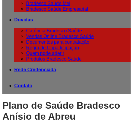
Bradesco Saúde Mei
Bradesco Saúde Empresarial
Duvidas
Carência Bradesco Saúde
Vendas Online Bradesco Saúde
Documentos para contratação
Regra de Coparticipação
Quem pode aderir
Produtos Bradesco Saúde
Rede Credenciada
Contato
Plano de Saúde Bradesco
Anísio de Abreu