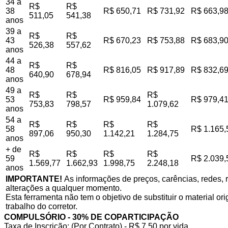
34 a
R$
R$
38
R$ 650,71
R$ 731,92
R$ 663,9
511,05
541,38
anos
39 a
R$
R$
43
R$ 670,23
R$ 753,88
R$ 683,9
526,38
557,62
anos
44 a
R$
R$
48
R$ 816,05
R$ 917,89
R$ 832,6
640,90
678,94
anos
49 a
R$
R$
R$
53
R$ 959,84
R$ 979,4
753,83
798,57
1.079,62
anos
54 a
R$
R$
R$
R$
58
R$ 1.165,
897,06
950,30
1.142,21
1.284,75
anos
+ de
R$
R$
R$
R$
59
R$ 2.039,
1.569,77
1.662,93
1.998,75
2.248,18
anos
IMPORTANTE!
As informações de preços, carências, redes, r
alterações a qualquer momento.
Esta ferramenta não tem o objetivo de substituir o material o
trabalho do corretor.
COMPULSÓRIO - 30% DE COPARTICIPAÇÃO
Taxa de Inscrição: (Por Contrato) - R$ 7,50 por vida,