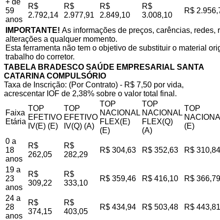
+ de
R$
R$
R$
R$
59
R$ 2.956,
2.792,14
2.977,91
2.849,10
3.008,10
anos
IMPORTANTE!
As informações de preços, carências, redes, r
alterações a qualquer momento.
Esta ferramenta não tem o objetivo de substituir o material o
trabalho do corretor.
TABELA BRADESCO SAÚDE EMPRESARIAL SANTA
CATARINA COMPULSÓRIO
Taxa de Inscrição: (Por Contrato) - R$ 7,50 por vida,
acrescentar IOF de 2,38% sobre o valor total final.
TOP
TOP
TOP
TOP
TOP
Faixa
NACIONAL
NACIONAL
EFETIVO
EFETIVO
NACIONA
Etária
FLEX(E)
FLEX(Q)
IV(E) (E)
IV(Q) (A)
(E)
(E)
(A)
0 a
R$
R$
18
R$ 304,63
R$ 352,63
R$ 310,8
262,05
282,29
anos
19 a
R$
R$
23
R$ 359,46
R$ 416,10
R$ 366,7
309,22
333,10
anos
24 a
R$
R$
28
R$ 434,94
R$ 503,48
R$ 443,8
374,15
403,05
anos