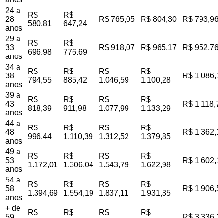
24 a
R$
R$
28
R$ 765,05
R$ 804,30
R$ 793,9
580,81
647,24
anos
29 a
R$
R$
33
R$ 918,07
R$ 965,17
R$ 952,7
696,98
776,69
anos
34 a
R$
R$
R$
R$
38
R$ 1.086,
794,55
885,42
1.046,59
1.100,28
anos
39 a
R$
R$
R$
R$
43
R$ 1.118,
818,39
911,98
1.077,99
1.133,29
anos
44 a
R$
R$
R$
R$
48
R$ 1.362,
996,44
1.110,39
1.312,52
1.379,85
anos
49 a
R$
R$
R$
R$
53
R$ 1.602,
1.172,01
1.306,04
1.543,79
1.622,98
anos
54 a
R$
R$
R$
R$
58
R$ 1.906,
1.394,69
1.554,19
1.837,11
1.931,35
anos
+ de
R$
R$
R$
R$
59
R$ 3.336,