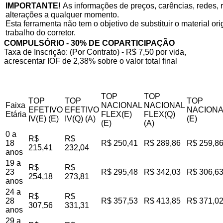
IMPORTANTE!
As informações de preços, carências, redes, r
alterações a qualquer momento.
Esta ferramenta não tem o objetivo de substituir o material o
trabalho do corretor.
COMPULSÓRIO - 30% DE COPARTICIPAÇÃO
Taxa de Inscrição: (Por Contrato) - R$ 7,50 por vida,
acrescentar IOF de 2,38% sobre o valor total final
TOP
TOP
TOP
TOP
TOP
Faixa
NACIONAL
NACIONAL
EFETIVO
EFETIVO
NACIONA
Etária
FLEX(E)
FLEX(Q)
IV(E) (E)
IV(Q) (A)
(E)
(E)
(A)
0 a
R$
R$
18
R$ 250,41
R$ 289,86
R$ 259,8
215,41
232,04
anos
19 a
R$
R$
23
R$ 295,48
R$ 342,03
R$ 306,6
254,18
273,81
anos
24 a
R$
R$
28
R$ 357,53
R$ 413,85
R$ 371,0
307,56
331,31
anos
29 a