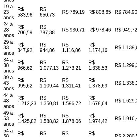
19 a
R$
R$
23
R$ 769,19
R$ 808,65
R$ 784,9
583,96
650,73
anos
24 a
R$
R$
28
R$ 930,71
R$ 978,46
R$ 949,7
706,59
787,38
anos
29 a
R$
R$
R$
R$
33
R$ 1.139,
847,92
944,86
1.116,86
1.174,16
anos
34 a
R$
R$
R$
R$
38
R$ 1.299,
966,62
1.077,13
1.273,21
1.338,53
anos
39 a
R$
R$
R$
R$
43
R$ 1.338,
995,62
1.109,44
1.311,41
1.378,69
anos
44 a
R$
R$
R$
R$
48
R$ 1.629,
1.212,23
1.350,81
1.596,72
1.678,64
anos
49 a
R$
R$
R$
R$
53
R$ 1.916,
1.425,82
1.588,82
1.878,06
1.974,42
anos
54 a
R$
R$
R$
R$
58
R$ 2.280,