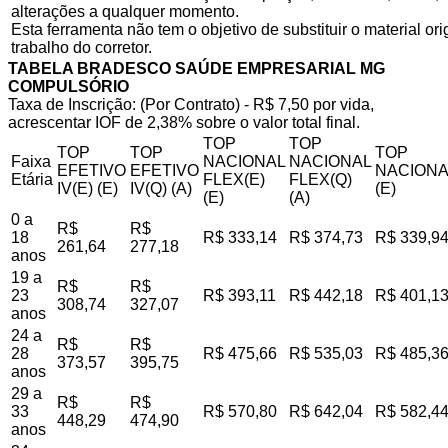
alterações a qualquer momento.
Esta ferramenta não tem o objetivo de substituir o material o
trabalho do corretor.
TABELA BRADESCO SAÚDE EMPRESARIAL MG
COMPULSÓRIO
Taxa de Inscrição: (Por Contrato) - R$ 7,50 por vida,
acrescentar IOF de 2,38% sobre o valor total final.
TOP
TOP
TOP
TOP
TOP
Faixa
NACIONAL
NACIONAL
EFETIVO
EFETIVO
NACIONA
Etária
FLEX(E)
FLEX(Q)
IV(E) (E)
IV(Q) (A)
(E)
(E)
(A)
0 a
R$
R$
18
R$ 333,14
R$ 374,73
R$ 339,9
261,64
277,18
anos
19 a
R$
R$
23
R$ 393,11
R$ 442,18
R$ 401,1
308,74
327,07
anos
24 a
R$
R$
28
R$ 475,66
R$ 535,03
R$ 485,3
373,57
395,75
anos
29 a
R$
R$
33
R$ 570,80
R$ 642,04
R$ 582,4
448,29
474,90
anos