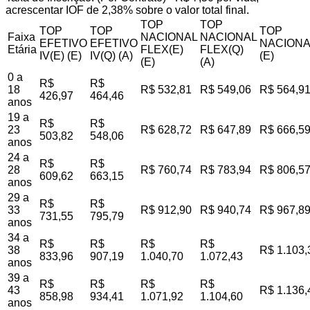
acrescentar IOF de 2,38% sobre o valor total final.
TOP
TOP
TOP
TOP
TOP
Faixa
NACIONAL
NACIONAL
EFETIVO
EFETIVO
NACIONA
Etária
FLEX(E)
FLEX(Q)
IV(E) (E)
IV(Q) (A)
(E)
(E)
(A)
0 a
R$
R$
18
R$ 532,81
R$ 549,06
R$ 564,9
426,97
464,46
anos
19 a
R$
R$
23
R$ 628,72
R$ 647,89
R$ 666,5
503,82
548,06
anos
24 a
R$
R$
28
R$ 760,74
R$ 783,94
R$ 806,5
609,62
663,15
anos
29 a
R$
R$
33
R$ 912,90
R$ 940,74
R$ 967,8
731,55
795,79
anos
34 a
R$
R$
R$
R$
38
R$ 1.103,
833,96
907,19
1.040,70
1.072,43
anos
39 a
R$
R$
R$
R$
43
R$ 1.136,
858,98
934,41
1.071,92
1.104,60
anos