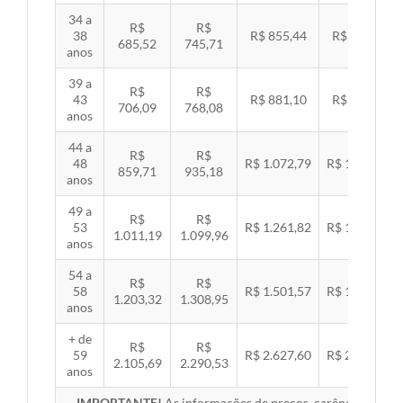
34 a
R$
R$
38
R$ 855,44
R$ 881,54
685,52
745,71
anos
39 a
R$
R$
43
R$ 881,10
R$ 907,99
706,09
768,08
anos
44 a
R$
R$
48
R$ 1.072,79
R$ 1.105,53
859,71
935,18
anos
49 a
R$
R$
53
R$ 1.261,82
R$ 1.300,32
1.011,19
1.099,96
anos
54 a
R$
R$
58
R$ 1.501,57
R$ 1.547,38
1.203,32
1.308,95
anos
+ de
R$
R$
59
R$ 2.627,60
R$ 2.707,76
2.105,69
2.290,53
anos
IMPORTANTE!
As informações de preços, carências, redes,