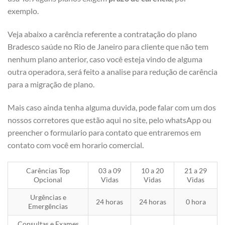
exemplo.
Veja abaixo a carência referente a contratação do plano
Bradesco saúde no Rio de Janeiro para cliente que não tem
nenhum plano anterior, caso você esteja vindo de alguma
outra operadora, será feito a analise para redução de carência
para a migração de plano.
Mais caso ainda tenha alguma duvida, pode falar com um dos
nossos corretores que estão aqui no site, pelo whatsApp ou
preencher o formulario para contato que entraremos em
contato com você em horario comercial.
Carências Top
03 a 09
10 a 20
21 a 29
Opcional
Vidas
Vidas
Vidas
Urgências e
24 horas
24 horas
0 hora
Emergências
Consultas e Exames