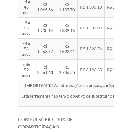
44 a
R$
R$
48
R$ 1.305,13
R$ 1.344,92
1.045,86
1.137,70
anos
49 a
R$
R$
53
R$ 1.535,09
R$ 1.581,89
1.230,14
1.338,16
anos
54 a
R$
R$
58
R$ 1.826,76
R$ 1.882,45
1.463,87
1.592,41
anos
+ de
R$
R$
59
R$ 3.196,65
R$ 3.294,10
2.561,63
2.786,56
anos
IMPORTANTE!
As informações de preços, carências, redes,
Esta ferramenta não tem o objetivo de substituir o material 
COMPULSÓRIO - 30% DE
COPARTICIPAÇÃO