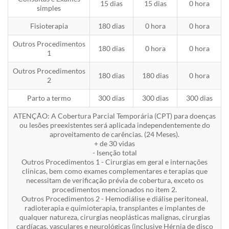
15 dias
15 dias
0 hora
simples
Fisioterapia
180 dias
0 hora
0 hora
Outros Procedimentos
180 dias
0 hora
0 hora
1
Outros Procedimentos
180 dias
180 dias
0 hora
2
Parto a termo
300 dias
300 dias
300 dias
ATENÇÃO: A Cobertura Parcial Temporária (CPT) para doenças
ou lesões preexistentes será aplicada independentemente do
aproveitamento de carências. (24 Meses).
+ de 30 vidas
- Isenção total
Outros Procedimentos 1 - Cirurgias em geral e internações
clinicas, bem como exames complementares e terapias que
necessitam de verificação prévia de cobertura, exceto os
procedimentos mencionados no item 2.
Outros Procedimentos 2 - Hemodiálise e diálise peritoneal,
radioterapia e quimioterapia, transplantes e implantes de
qualquer natureza, cirurgias neoplásticas malignas, cirurgias
cardíacas, vasculares e neurológicas (inclusive Hérnia de disco