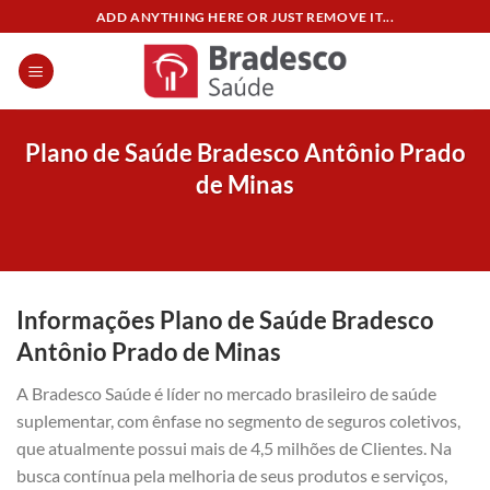
Skip
ADD ANYTHING HERE OR JUST REMOVE IT...
to
content
Plano de Saúde Bradesco Antônio Prado
de Minas
Informações Plano de Saúde Bradesco
Antônio Prado de Minas
A Bradesco Saúde é líder no mercado brasileiro de saúde
suplementar, com ênfase no segmento de seguros coletivos,
que atualmente possui mais de 4,5 milhões de Clientes. Na
busca contínua pela melhoria de seus produtos e serviços,