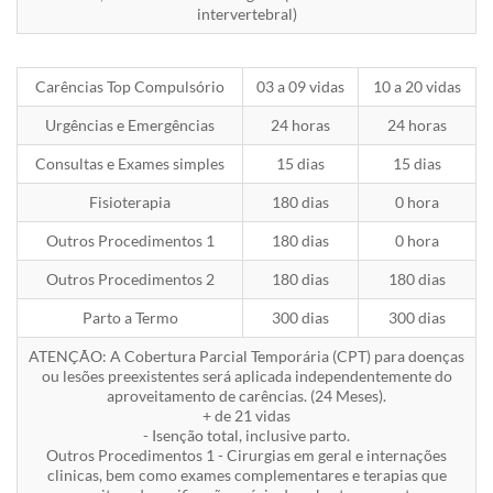
intervertebral)
Carências Top Compulsório
03 a 09 vidas
10 a 20 vidas
Urgências e Emergências
24 horas
24 horas
Consultas e Exames simples
15 dias
15 dias
Fisioterapia
180 dias
0 hora
Outros Procedimentos 1
180 dias
0 hora
Outros Procedimentos 2
180 dias
180 dias
Parto a Termo
300 dias
300 dias
ATENÇÃO: A Cobertura Parcial Temporária (CPT) para doenças
ou lesões preexistentes será aplicada independentemente do
aproveitamento de carências. (24 Meses).
+ de 21 vidas
- Isenção total, inclusive parto.
Outros Procedimentos 1 - Cirurgias em geral e internações
clinicas, bem como exames complementares e terapias que