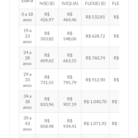
Etária
IV(E) (E)
IV(Q) (A)
FLEX(E) (E)
FLEX(Q) (A)
0 a 18
R$
R$
R$ 532,81
R$ 549,06
anos
426,97
464,46
19 a
R$
R$
23
R$ 628,72
R$ 647,89
503,82
548,06
anos
24 a
R$
R$
28
R$ 760,74
R$ 783,94
609,62
663,15
anos
29 a
R$
R$
33
R$ 912,90
R$ 940,74
731,55
795,79
anos
34 a
R$
R$
38
R$ 1.040,70
R$ 1.072,43
833,96
907,19
anos
39 a
R$
R$
43
R$ 1.071,92
R$ 1.104,60
858,98
934,41
anos