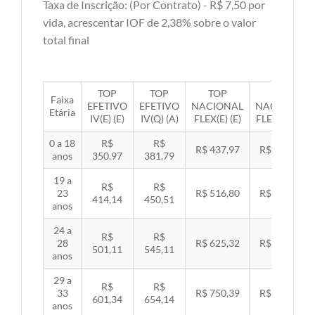
Taxa de Inscrição: (Por Contrato) - R$ 7,50 por
vida, acrescentar IOF de 2,38% sobre o valor
total final
TOP
TOP
TOP
TOP
Faixa
EFETIVO
EFETIVO
NACIONAL
NACIONAL
Etária
IV(E) (E)
IV(Q) (A)
FLEX(E) (E)
FLEX(Q) (A)
0 a 18
R$
R$
R$ 437,97
R$ 451,33
anos
350,97
381,79
19 a
R$
R$
23
R$ 516,80
R$ 532,57
414,14
450,51
anos
24 a
R$
R$
28
R$ 625,32
R$ 644,40
501,11
545,11
anos
29 a
R$
R$
33
R$ 750,39
R$ 773,29
601,34
654,14
anos